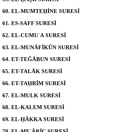
60.
EL-MUMTEḤİNE SURESİ
61.
ES-SAFF SURESİ
62.
EL-CUMUʿA SURESİ
63.
EL-MUNÂFİKŪN SURESİ
64.
ET-TEĞĀBUN SURESİ
65.
ET-TALĀK SURESİ
66.
ET-TAḤRÎM SURESİ
67.
EL-MULK SURESİ
68.
EL-KALEM SURESİ
69.
EL-ḤÂKKA SURESİ
70.
EL-MEʿÂRİC SURESİ