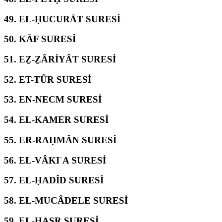
49.
EL-ḤUCURĀT SURESİ
50.
KĀF SURESİ
51.
EẔ-ẔÂRİYÂT SURESİ
52.
ET-TÛR SURESİ
53.
EN-NECM SURESİ
54.
EL-KAMER SURESİ
55.
ER-RAḤMÂN SURESİ
56.
EL-VÂKIʿA SURESİ
57.
EL-ḤADÎD SURESİ
58.
EL-MUCÂDELE SURESİ
59.
EL-ḤAŞR SURESİ