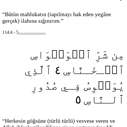
“Bütün mahlukatın
(tapılmayı hak eden yegâne
gerçek)
ilahına sığınırım.”
114:4 - 5
مِن شَرِّ ٱلۡوَسۡوَاسِ
ٱلَّذِي
٤
ٱلۡـخَـنَّاسِ
يُوَسۡوِسُ فِـي صُدُورِ
٥
ٱلـنَّاسِ
“Herkesin göğsüne
(türlü türlü)
vesvese veren ve