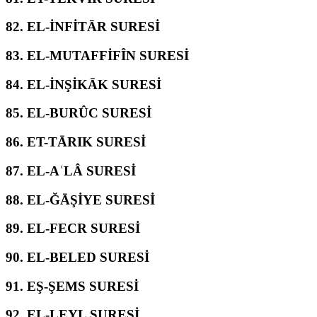
82.
EL-İNFİTĀR SURESİ
83.
EL-MUTAFFİFÎN SURESİ
84.
EL-İNŞİKĀK SURESİ
85.
EL-BURÛC SURESİ
86.
ET-TĀRIK SURESİ
87.
EL-AʿLÂ SURESİ
88.
EL-ĞĀŞİYE SURESİ
89.
EL-FECR SURESİ
90.
EL-BELED SURESİ
91.
EŞ-ŞEMS SURESİ
92.
EL-LEYL SURESİ