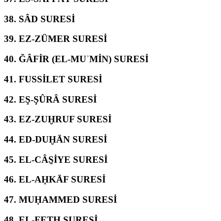
38.
SÂD SURESİ
39.
EZ-ZÜMER SURESİ
40.
ĞÂFİR (EL-MUʾMİN) SURESİ
41.
FUSSİLET SURESİ
42.
EŞ-ŞÛRÂ SURESİ
43.
EZ-ZUḪRUF SURESİ
44.
ED-DUḪĀN SURESİ
45.
EL-CÂS̱İYE SURESİ
46.
EL-AḤKĀF SURESİ
47.
MUḤAMMED SURESİ
48.
EL-FETḤ SURESİ