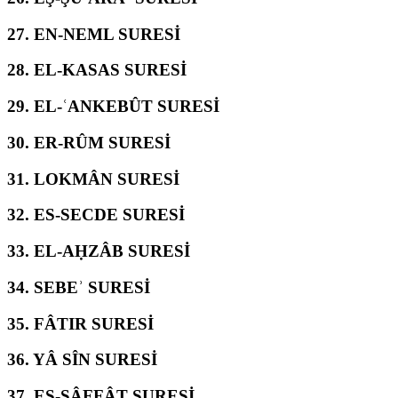
27.
EN-NEML SURESİ
28.
EL-KASAS SURESİ
29.
EL-ʿANKEBÛT SURESİ
30.
ER-RÛM SURESİ
31.
LOKMÂN SURESİ
32.
ES-SECDE SURESİ
33.
EL-AḤZÂB SURESİ
34.
SEBEʾ SURESİ
35.
FÂTIR SURESİ
36.
YÂ SÎN SURESİ
37.
ES-SÂFFÂT SURESİ