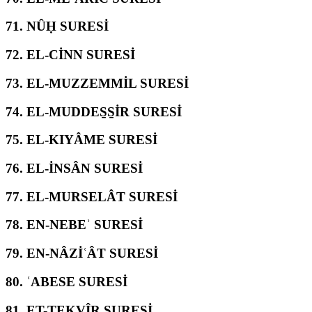
71.
NÛḤ SURESİ
72.
EL-CİNN SURESİ
73.
EL-MUZZEMMİL SURESİ
74.
EL-MUDDES̱S̱İR SURESİ
75.
EL-KIYÂME SURESİ
76.
EL-İNSÂN SURESİ
77.
EL-MURSELÂT SURESİ
78.
EN-NEBEʾ SURESİ
79.
EN-NÂZİʿÂT SURESİ
80.
ʿABESE SURESİ
81.
ET-TEKVÎR SURESİ