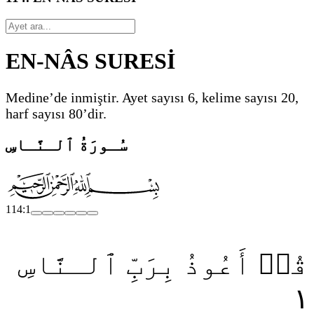
EN-NÂS SURESİ
Medine’de inmiştir. Ayet sayısı 6, kelime sayısı 20,
harf sayısı 80’dir.
سُـورَةُ ٱلـنَّـاسِ
114:1
قُلۡ أَعُوذُ بِرَبِّ ٱلـنَّاسِ
١