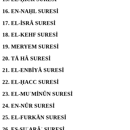
16.
EN-NAḤL SURESİ
17.
EL-İSRÂ SURESİ
18.
EL-KEHF SURESİ
19.
MERYEM SURESİ
20.
TĀ HÂ SURESİ
21.
EL-ENBİYÂ SURESİ
22.
EL-ḤACC SURESİ
23.
EL-MUʾMİNÛN SURESİ
24.
EN-NÛR SURESİ
25.
EL-FURKĀN SURESİ
26.
EŞ-ŞUʿARÂʾ SURESİ