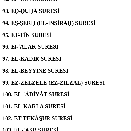
93.
EḌ-ḌUḤÂ SURESİ
94.
EŞ-ŞERḤ (EL-İNŞİRÂḤ) SURESİ
95.
ET-TÎN SURESİ
96.
El-ʿALAK SURESİ
97.
EL-KADİR SURESİ
98.
EL-BEYYİNE SURESİ
99.
EZ-ZELZELE (EZ-ZİLZÂL) SURESİ
100.
EL-ʿÂDİYÂT SURESİ
101.
EL-KĀRİʿA SURESİ
102.
ET-TEKÂS̱UR SURESİ
103.
EL-ʿASR SURESİ