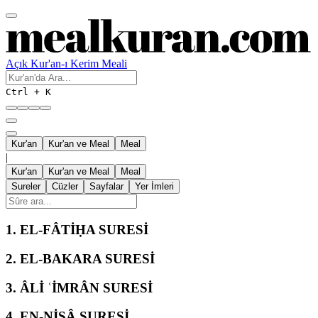
Açık Kur'an-ı Kerim Meali
Ctrl + K
Kur'an
Kur'an ve Meal
Meal
|
Kur'an
Kur'an ve Meal
Meal
Sureler
Cüzler
Sayfalar
Yer İmleri
1.
EL-FÂTİḤA SURESİ
2.
EL-BAKARA SURESİ
3.
ÂLİ ʿİMRÂN SURESİ
4.
EN-NİSÂ SURESİ