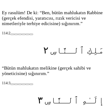
Ey rasulüm! De ki: “Ben, bütün mahlukatın Rabbine
(gerçek efendisi, yaratıcısı, rızık vericisi ve
nimetleriyle terbiye edicisine)
sığınırım.”
114:2
٢
مَلِكِ ٱلـنَّاسِ
“Bütün mahlukatın melikine
(gerçek sahibi ve
yöneticisine)
sığınırım.”
114:3
٣
إِلَـٰهِ ٱلـنَّاسِ