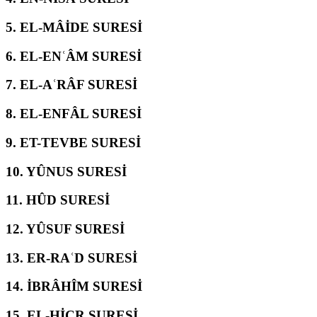
5.
EL-MÂİDE SURESİ
6.
EL-ENʿÂM SURESİ
7.
EL-AʿRÂF SURESİ
8.
EL-ENFÂL SURESİ
9.
ET-TEVBE SURESİ
10.
YÛNUS SURESİ
11.
HÛD SURESİ
12.
YÛSUF SURESİ
13.
ER-RAʿD SURESİ
14.
İBRÂHÎM SURESİ
15.
EL-ḤİCR SURESİ