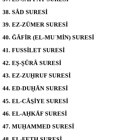
38.
SÂD SURESİ
39.
EZ-ZÜMER SURESİ
40.
ĞÂFİR (EL-MUʾMİN) SURESİ
41.
FUSSİLET SURESİ
42.
EŞ-ŞÛRÂ SURESİ
43.
EZ-ZUḪRUF SURESİ
44.
ED-DUḪĀN SURESİ
45.
EL-CÂS̱İYE SURESİ
46.
EL-AḤKĀF SURESİ
47.
MUḤAMMED SURESİ
48.
EL-FETḤ SURESİ