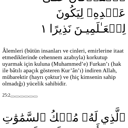
عَبۡدِهِۦ لِيَكُونَ
١
لِلۡعَـٰلَمِيـنَ نَذِيرًا
Âlemleri
(bütün insanları ve cinleri, emirlerine itaat
etmediklerinde cehennem azabıyla)
korkutup
uyarmak için kuluna
(Muhammed’e)
Furkan’ı
(hak
ile bâtılı apaçık gösteren Kur’ân’ı)
indiren Allah,
mübarektir
(hayrı çoktur)
ve
(hiç kimsenin sahip
olmadığı)
yücelik sahibidir.
25:2
ٱلَّذِي لَهُۥ مُلۡكُ ٱلسَّمَٰوَٰتِ