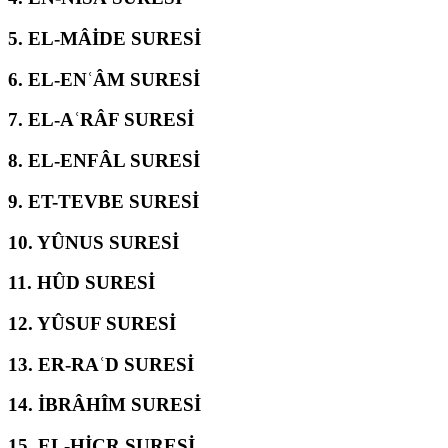
5.
EL-MÂİDE SURESİ
6.
EL-ENʿÂM SURESİ
7.
EL-AʿRÂF SURESİ
8.
EL-ENFÂL SURESİ
9.
ET-TEVBE SURESİ
10.
YÛNUS SURESİ
11.
HÛD SURESİ
12.
YÛSUF SURESİ
13.
ER-RAʿD SURESİ
14.
İBRÂHÎM SURESİ
15.
EL-ḤİCR SURESİ