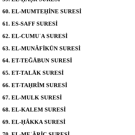
60.
EL-MUMTEḤİNE SURESİ
61.
ES-SAFF SURESİ
62.
EL-CUMUʿA SURESİ
63.
EL-MUNÂFİKŪN SURESİ
64.
ET-TEĞĀBUN SURESİ
65.
ET-TALĀK SURESİ
66.
ET-TAḤRÎM SURESİ
67.
EL-MULK SURESİ
68.
EL-KALEM SURESİ
69.
EL-ḤÂKKA SURESİ
70.
EL-MEʿÂRİC SURESİ