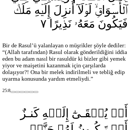
ٱلۡأَسۡوَاقِۙ لَوۡلَآ أُنزِلَ إِلَيۡهِ مَلَكٞ
٧
فَيَكُونَ مَعَهُۥ نَذِيرًا
Bir de Rasul’ü yalanlayan o müşrikler şöyle dediler:
“
(Allah tarafından)
Rasul olarak gönderildiğini iddia
eden bu adam nasıl bir rasuldür ki bizler gibi yemek
yiyor ve maişetini kazanmak için çarşılarda
dolaşıyor?! Ona bir melek indirilmeli ve tebliğ edip
uyarma konusunda yardım etmeliydi.”
25:8
أَوۡ يُلۡقَـىٰٓ إِلَيۡهِ كَنـزٌ
أَوۡ تَـكُـونُ لَهُۥ جَنَّةٞ