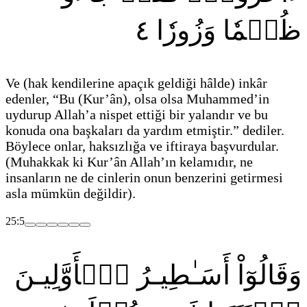
٤
ظُلۡمٗا وَزُورٗا
Ve
(hak kendilerine apaçık geldiği hâlde)
inkâr
edenler, “Bu
(Kur’ân)
, olsa olsa Muhammed’in
uydurup Allah’a nispet ettiği bir yalandır ve bu
konuda ona başkaları da yardım etmiştir.” dediler.
Böylece onlar, haksızlığa ve iftiraya başvurdular.
(Muhakkak ki Kur’ân Allah’ın kelamıdır, ne
insanların ne de cinlerin onun benzerini getirmesi
asla mümkün değildir)
.
25:5
وَقَالُوٓاْ أَسَـٰطِيـرُ ٱلۡأَوَّلِيـنَ