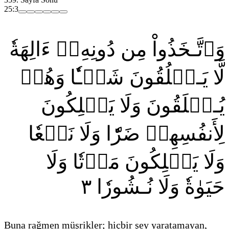
25:3
وَٱتَّـخَذُواْ مِن دُونِهِۦٓ ءَالِهَةٗ
لَّا يَـخۡلُقُونَ شَيۡـٔٗا وَهُمۡ
يُـخۡلَقُونَ وَلَا يَمۡلِكُونَ
لِأَنفُسِهِمۡ ضَرّٗا وَلَا نَفۡعٗا
وَلَا يَمۡلِكُونَ مَوۡتٗا وَلَا
٣
حَيَوٰةٗ وَلَا نُـشُورٗا
Buna rağmen müşrikler; hiçbir şey yaratamayan,