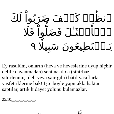
ٱنظُرۡ كَيۡفَ ضَرَبُواْ لَكَ
ٱلۡأَمۡثَـٰلَ فَضَلُّواْ فَلَا
٩
يَـسۡتَطِيعُونَ سَبِيلٗا
Ey rasulüm, onların
(heva ve heveslerine uyup hiçbir
delile dayanmadan)
seni nasıl da
(sihirbaz,
sihirlenmiş, deli veya şair gibi)
bâtıl vasıflarla
vasfettiklerine bak! İşte böyle yapmakla haktan
saptılar, artık hidayet yolunu bulamazlar.
25:10