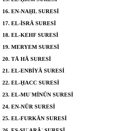
16.
EN-NAḤL SURESİ
17.
EL-İSRÂ SURESİ
18.
EL-KEHF SURESİ
19.
MERYEM SURESİ
20.
TĀ HÂ SURESİ
21.
EL-ENBİYÂ SURESİ
22.
EL-ḤACC SURESİ
23.
EL-MUʾMİNÛN SURESİ
24.
EN-NÛR SURESİ
25.
EL-FURKĀN SURESİ
26.
EŞ-ŞUʿARÂʾ SURESİ