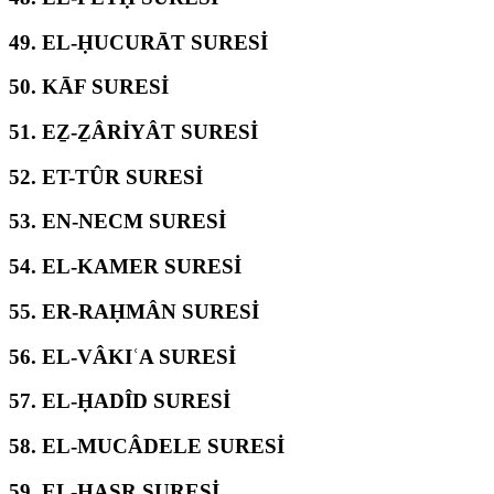
49.
EL-ḤUCURĀT SURESİ
50.
KĀF SURESİ
51.
EẔ-ẔÂRİYÂT SURESİ
52.
ET-TÛR SURESİ
53.
EN-NECM SURESİ
54.
EL-KAMER SURESİ
55.
ER-RAḤMÂN SURESİ
56.
EL-VÂKIʿA SURESİ
57.
EL-ḤADÎD SURESİ
58.
EL-MUCÂDELE SURESİ
59.
EL-ḤAŞR SURESİ