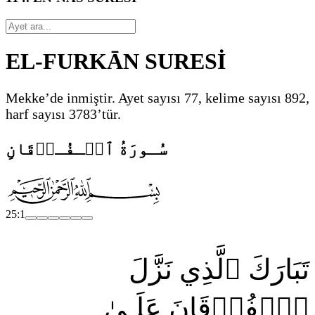
EL-FURKĀN SURESİ
Mekke’de inmiştir. Ayet sayısı 77, kelime sayısı 892,
harf sayısı 3783’tür.
سُـورَةُ ٱلۡـفُـرۡقَانِ
25:1
تَبَارَكَ ٱلَّذِي نَزَّلَ
ٱلۡفُرۡقَانَ عَلَـىٰ