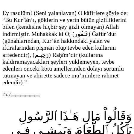
Ey rasulüm!
(Seni yalanlayan)
O kâfirlere şöyle de:
“Bu Kur’ân’ı, göklerin ve yerin bütün gizliliklerini
bilen
(kendisine hiçbir şey gizli olmayan)
Allah
indirmiştir. Muhakkak ki O;
(
غَـفُور
)
Ğafûr’dur
(günahlarından, Kur’ân hakkındaki yalan ve
iftiralarından pişman olup tevbe eden kullarını
affedendir)
,
(
رَحِيـم
)
Raḥîm’dir
(kullarına
kaldıramayacakları şeyleri yüklemeyen, tevbe
edenleri önceki kötü amellerinden dolayı sorumlu
tutmayan ve ahirette sadece mu’minlere rahmet
edendir)
.”
25:7
وَقَالُواْ مَالِ هَـٰذَا ٱلرَّسُولِ
يَأۡكُلُ ٱلطَّعَامَ وَيَمۡشِـي فِـي