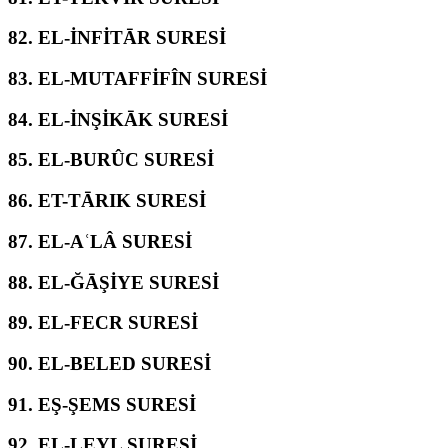
82.
EL-İNFİTĀR SURESİ
83.
EL-MUTAFFİFÎN SURESİ
84.
EL-İNŞİKĀK SURESİ
85.
EL-BURÛC SURESİ
86.
ET-TĀRIK SURESİ
87.
EL-AʿLÂ SURESİ
88.
EL-ĞĀŞİYE SURESİ
89.
EL-FECR SURESİ
90.
EL-BELED SURESİ
91.
EŞ-ŞEMS SURESİ
92.
EL-LEYL SURESİ