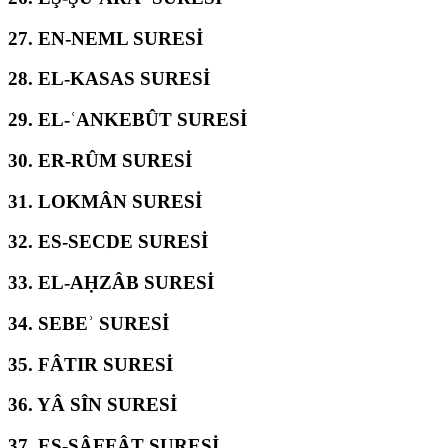
27.
EN-NEML SURESİ
28.
EL-KASAS SURESİ
29.
EL-ʿANKEBÛT SURESİ
30.
ER-RÛM SURESİ
31.
LOKMÂN SURESİ
32.
ES-SECDE SURESİ
33.
EL-AḤZÂB SURESİ
34.
SEBEʾ SURESİ
35.
FÂTIR SURESİ
36.
YÂ SÎN SURESİ
37.
ES-SÂFFÂT SURESİ