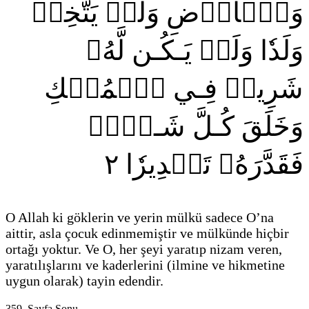
وَٱلۡأَرۡضِ وَلَمۡ يَتَّخِذۡ
وَلَدٗا وَلَمۡ يَـكُـن لَّهُۥ
شَرِيكٞ فِـي ٱلۡمُلۡكِ
وَخَلَقَ كُـلَّ شَـيۡءٖ
٢
فَقَدَّرَهُۥ تَقۡدِيرٗا
O Allah ki göklerin ve yerin mülkü sadece O’na
aittir, asla çocuk edinmemiştir ve mülkünde hiçbir
ortağı yoktur. Ve O, her şeyi yaratıp nizam veren,
yaratılışlarını ve kaderlerini
(ilmine ve hikmetine
uygun olarak)
tayin edendir.
359. Sayfa Sonu