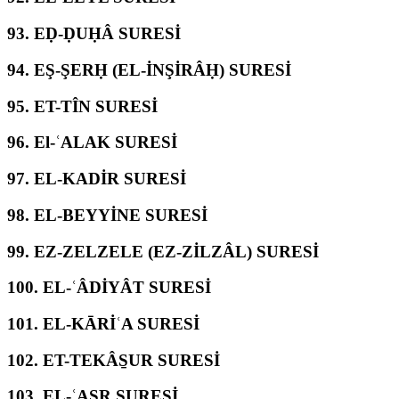
93.
EḌ-ḌUḤÂ SURESİ
94.
EŞ-ŞERḤ (EL-İNŞİRÂḤ) SURESİ
95.
ET-TÎN SURESİ
96.
El-ʿALAK SURESİ
97.
EL-KADİR SURESİ
98.
EL-BEYYİNE SURESİ
99.
EZ-ZELZELE (EZ-ZİLZÂL) SURESİ
100.
EL-ʿÂDİYÂT SURESİ
101.
EL-KĀRİʿA SURESİ
102.
ET-TEKÂS̱UR SURESİ
103.
EL-ʿASR SURESİ