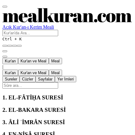
Açık Kur'an-ı Kerim Meali
Ctrl + K
Kur'an
Kur'an ve Meal
Meal
|
Kur'an
Kur'an ve Meal
Meal
Sureler
Cüzler
Sayfalar
Yer İmleri
1.
EL-FÂTİḤA SURESİ
2.
EL-BAKARA SURESİ
3.
ÂLİ ʿİMRÂN SURESİ
4.
EN-NİSÂ SURESİ