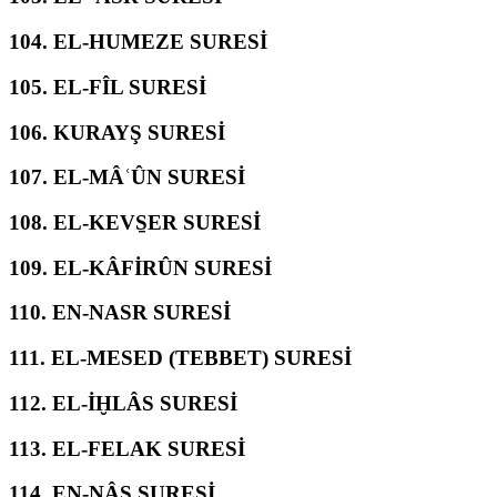
104.
EL-HUMEZE SURESİ
105.
EL-FÎL SURESİ
106.
KURAYŞ SURESİ
107.
EL-MÂʿÛN SURESİ
108.
EL-KEVS̱ER SURESİ
109.
EL-KÂFİRÛN SURESİ
110.
EN-NASR SURESİ
111.
EL-MESED (TEBBET) SURESİ
112.
EL-İḪLÂS SURESİ
113.
EL-FELAK SURESİ
114.
EN-NÂS SURESİ