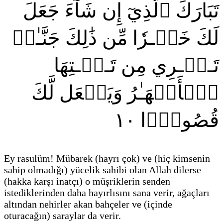
تَبَارَكَ ٱلَّذِيٓ إِن شَآءَ جَعَلَ
لَكَ خَيۡـرٗا مِّن ذَٰلِكَ جَنَّـٰتٖ
تَـجۡـرِي مِن تَـحۡـتِهَا
ٱلۡأَنۡهَـٰرُ وَيَجۡعَل لَّكَ
١٠
قُصُورَۢا
Ey rasulüm! Mübarek
(hayrı çok)
ve
(hiç kimsenin
sahip olmadığı)
yücelik sahibi olan Allah dilerse
(hakka karşı inatçı)
o müşriklerin senden
istediklerinden daha hayırlısını sana verir, ağaçları
altından nehirler akan bahçeler ve
(içinde
oturacağın)
saraylar da verir.