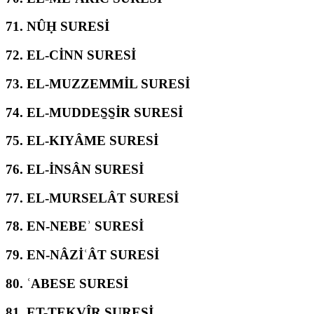
71.
NÛḤ SURESİ
72.
EL-CİNN SURESİ
73.
EL-MUZZEMMİL SURESİ
74.
EL-MUDDES̱S̱İR SURESİ
75.
EL-KIYÂME SURESİ
76.
EL-İNSÂN SURESİ
77.
EL-MURSELÂT SURESİ
78.
EN-NEBEʾ SURESİ
79.
EN-NÂZİʿÂT SURESİ
80.
ʿABESE SURESİ
81.
ET-TEKVÎR SURESİ