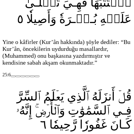
ٱكۡتَتَبَهَا فَهِـيَ تُمۡلَـىٰ
٥
عَلَيۡهِ بُـكۡـرَةٗ وَأَصِيلٗا
Yine o kâfirler
(Kur’ân hakkında)
şöyle dediler: “Bu
Kur’ân, öncekilerin uydurduğu masallardır,
(Muhammed)
onu başkasına yazdırmıştır ve
kendisine sabah akşam okunmaktadır.”
25:6
قُلۡ أَنزَلَهُ ٱلَّذِي يَعۡلَمُ ٱلسِّرَّ
فِـي ٱلسَّمَٰوَٰتِ وَٱلۡأَرۡضِۚ إِنَّهُۥ
٦
كَـانَ غَفُورٗا رَّحِيمٗا