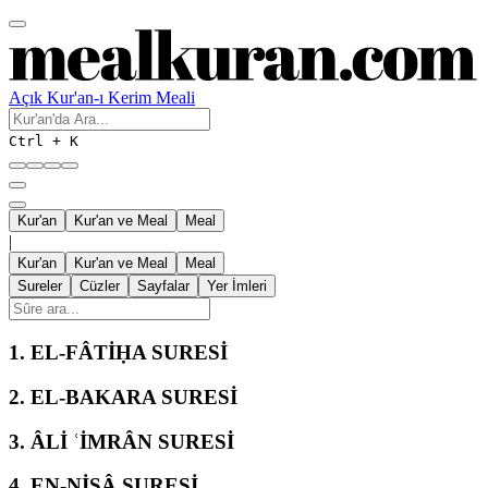
Açık Kur'an-ı Kerim Meali
Ctrl + K
Kur'an
Kur'an ve Meal
Meal
|
Kur'an
Kur'an ve Meal
Meal
Sureler
Cüzler
Sayfalar
Yer İmleri
1.
EL-FÂTİḤA SURESİ
2.
EL-BAKARA SURESİ
3.
ÂLİ ʿİMRÂN SURESİ
4.
EN-NİSÂ SURESİ