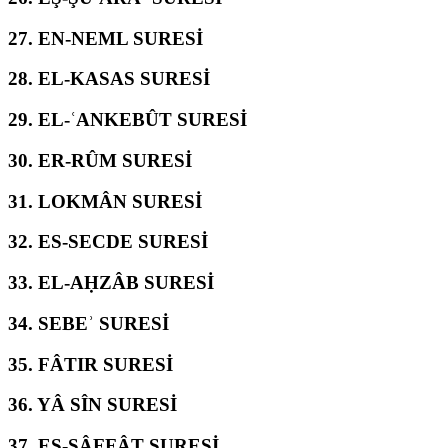
27.
EN-NEML SURESİ
28.
EL-KASAS SURESİ
29.
EL-ʿANKEBÛT SURESİ
30.
ER-RÛM SURESİ
31.
LOKMÂN SURESİ
32.
ES-SECDE SURESİ
33.
EL-AḤZÂB SURESİ
34.
SEBEʾ SURESİ
35.
FÂTIR SURESİ
36.
YÂ SÎN SURESİ
37.
ES-SÂFFÂT SURESİ