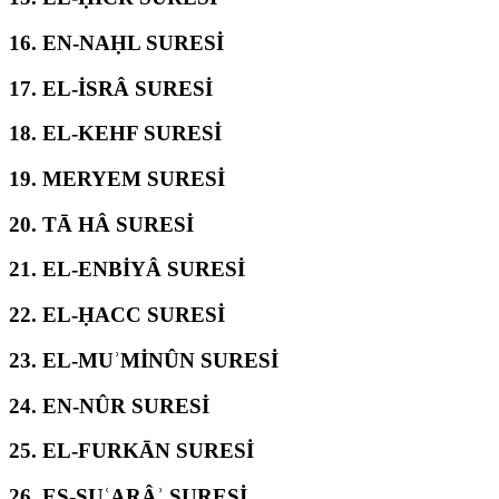
16.
EN-NAḤL SURESİ
17.
EL-İSRÂ SURESİ
18.
EL-KEHF SURESİ
19.
MERYEM SURESİ
20.
TĀ HÂ SURESİ
21.
EL-ENBİYÂ SURESİ
22.
EL-ḤACC SURESİ
23.
EL-MUʾMİNÛN SURESİ
24.
EN-NÛR SURESİ
25.
EL-FURKĀN SURESİ
26.
EŞ-ŞUʿARÂʾ SURESİ