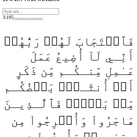
3:195
فَٱسۡتَجَابَ لَهُمۡ رَبُّهُمۡ
أَنِّـي لَآ أُضِيعُ عَمَلَ
عَـٰمِلٖ مِّنـكُـم مِّن ذَكَرٍ
أَوۡ أُنثَـىٰۖ بَعۡضُكُـم
مِّنۢ بَعۡضٖۖ فَٱلَّـذِيـنَ
هَاجَرُواْ وَأُخۡرِجُواْ مِن