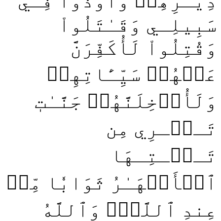
دِيَـٰرِهِمۡ وَأُوذُواْ فِـي
سَبِيلِـي وَقَـٰتَلُواْ
وَقُتِلُواْ لَأُكَفِّرَنَّ
عَنۡهُمۡ سَيِّـَٔاتِهِمۡ
وَلَأُدۡخِلَنَّهُمۡ جَنَّـٰتٖ
تَـجۡـرِي مِن
تَـحۡـتِـهَا
ٱلۡأَنۡهَـٰرُ ثَوَابٗا مِّنۡ
عِندِ ٱللَّهِۚ وَٱللَّهُ