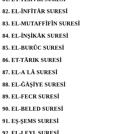
82.
EL-İNFİTĀR SURESİ
83.
EL-MUTAFFİFÎN SURESİ
84.
EL-İNŞİKĀK SURESİ
85.
EL-BURÛC SURESİ
86.
ET-TĀRIK SURESİ
87.
EL-AʿLÂ SURESİ
88.
EL-ĞĀŞİYE SURESİ
89.
EL-FECR SURESİ
90.
EL-BELED SURESİ
91.
EŞ-ŞEMS SURESİ
92.
EL-LEYL SURESİ