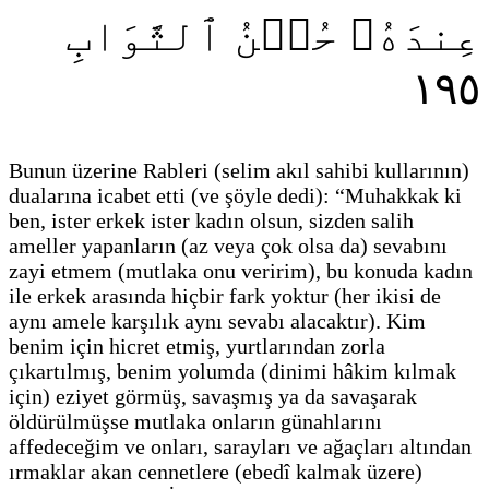
عِندَهُۥ حُسۡنُ ٱلثَّوَابِ
١٩٥
Bunun üzerine Rableri
(selim akıl sahibi kullarının)
dualarına icabet etti
(ve şöyle dedi)
: “Muhakkak ki
ben, ister erkek ister kadın olsun, sizden salih
ameller yapanların
(az veya çok olsa da)
sevabını
zayi etmem
(mutlaka onu veririm)
, bu konuda kadın
ile erkek arasında hiçbir fark yoktur
(her ikisi de
aynı amele karşılık aynı sevabı alacaktır)
. Kim
benim için hicret etmiş, yurtlarından zorla
çıkartılmış, benim yolumda
(dinimi hâkim kılmak
için)
eziyet görmüş, savaşmış ya da savaşarak
öldürülmüşse mutlaka onların günahlarını
affedeceğim ve onları, sarayları ve ağaçları altından
ırmaklar akan cennetlere
(ebedî kalmak üzere)