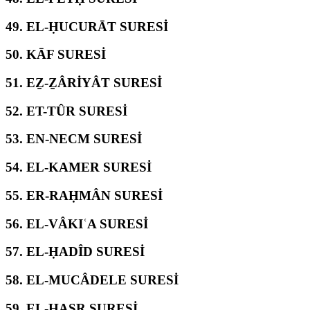
49.
EL-ḤUCURĀT SURESİ
50.
KĀF SURESİ
51.
EẔ-ẔÂRİYÂT SURESİ
52.
ET-TÛR SURESİ
53.
EN-NECM SURESİ
54.
EL-KAMER SURESİ
55.
ER-RAḤMÂN SURESİ
56.
EL-VÂKIʿA SURESİ
57.
EL-ḤADÎD SURESİ
58.
EL-MUCÂDELE SURESİ
59.
EL-ḤAŞR SURESİ