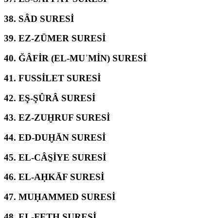
38.
SÂD SURESİ
39.
EZ-ZÜMER SURESİ
40.
ĞÂFİR (EL-MUʾMİN) SURESİ
41.
FUSSİLET SURESİ
42.
EŞ-ŞÛRÂ SURESİ
43.
EZ-ZUḪRUF SURESİ
44.
ED-DUḪĀN SURESİ
45.
EL-CÂS̱İYE SURESİ
46.
EL-AḤKĀF SURESİ
47.
MUḤAMMED SURESİ
48.
EL-FETḤ SURESİ