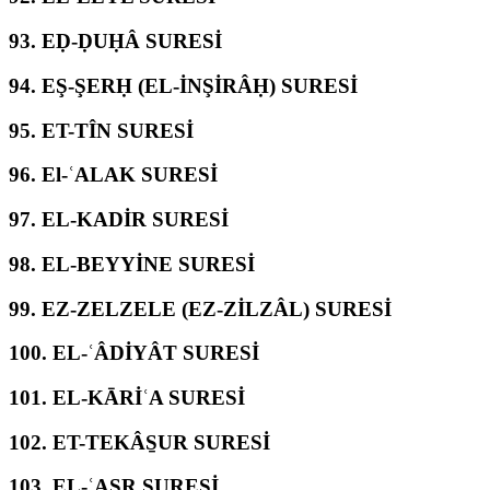
93.
EḌ-ḌUḤÂ SURESİ
94.
EŞ-ŞERḤ (EL-İNŞİRÂḤ) SURESİ
95.
ET-TÎN SURESİ
96.
El-ʿALAK SURESİ
97.
EL-KADİR SURESİ
98.
EL-BEYYİNE SURESİ
99.
EZ-ZELZELE (EZ-ZİLZÂL) SURESİ
100.
EL-ʿÂDİYÂT SURESİ
101.
EL-KĀRİʿA SURESİ
102.
ET-TEKÂS̱UR SURESİ
103.
EL-ʿASR SURESİ