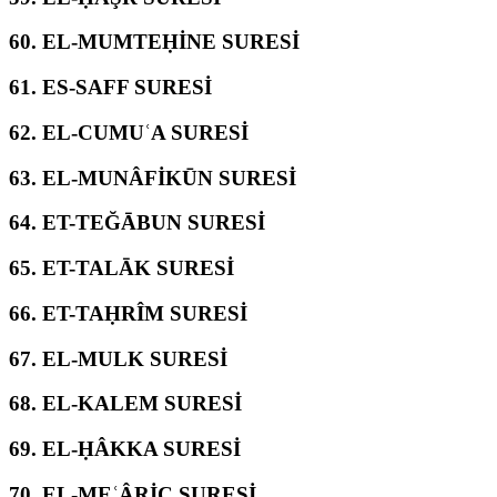
60.
EL-MUMTEḤİNE SURESİ
61.
ES-SAFF SURESİ
62.
EL-CUMUʿA SURESİ
63.
EL-MUNÂFİKŪN SURESİ
64.
ET-TEĞĀBUN SURESİ
65.
ET-TALĀK SURESİ
66.
ET-TAḤRÎM SURESİ
67.
EL-MULK SURESİ
68.
EL-KALEM SURESİ
69.
EL-ḤÂKKA SURESİ
70.
EL-MEʿÂRİC SURESİ