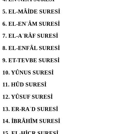
5.
EL-MÂİDE SURESİ
6.
EL-ENʿÂM SURESİ
7.
EL-AʿRÂF SURESİ
8.
EL-ENFÂL SURESİ
9.
ET-TEVBE SURESİ
10.
YÛNUS SURESİ
11.
HÛD SURESİ
12.
YÛSUF SURESİ
13.
ER-RAʿD SURESİ
14.
İBRÂHÎM SURESİ
15.
EL-ḤİCR SURESİ