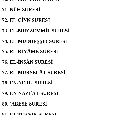
71.
NÛḤ SURESİ
72.
EL-CİNN SURESİ
73.
EL-MUZZEMMİL SURESİ
74.
EL-MUDDES̱S̱İR SURESİ
75.
EL-KIYÂME SURESİ
76.
EL-İNSÂN SURESİ
77.
EL-MURSELÂT SURESİ
78.
EN-NEBEʾ SURESİ
79.
EN-NÂZİʿÂT SURESİ
80.
ʿABESE SURESİ
81.
ET-TEKVÎR SURESİ