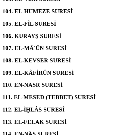
104.
EL-HUMEZE SURESİ
105.
EL-FÎL SURESİ
106.
KURAYŞ SURESİ
107.
EL-MÂʿÛN SURESİ
108.
EL-KEVS̱ER SURESİ
109.
EL-KÂFİRÛN SURESİ
110.
EN-NASR SURESİ
111.
EL-MESED (TEBBET) SURESİ
112.
EL-İḪLÂS SURESİ
113.
EL-FELAK SURESİ
114.
EN-NÂS SURESİ