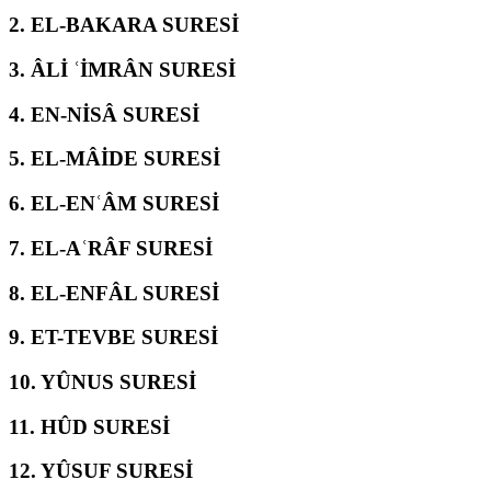
2.
EL-BAKARA SURESİ
3.
ÂLİ ʿİMRÂN SURESİ
4.
EN-NİSÂ SURESİ
5.
EL-MÂİDE SURESİ
6.
EL-ENʿÂM SURESİ
7.
EL-AʿRÂF SURESİ
8.
EL-ENFÂL SURESİ
9.
ET-TEVBE SURESİ
10.
YÛNUS SURESİ
11.
HÛD SURESİ
12.
YÛSUF SURESİ