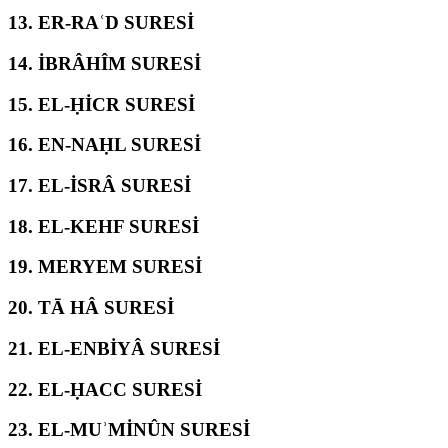
13.
ER-RAʿD SURESİ
14.
İBRÂHÎM SURESİ
15.
EL-ḤİCR SURESİ
16.
EN-NAḤL SURESİ
17.
EL-İSRÂ SURESİ
18.
EL-KEHF SURESİ
19.
MERYEM SURESİ
20.
TĀ HÂ SURESİ
21.
EL-ENBİYÂ SURESİ
22.
EL-ḤACC SURESİ
23.
EL-MUʾMİNÛN SURESİ