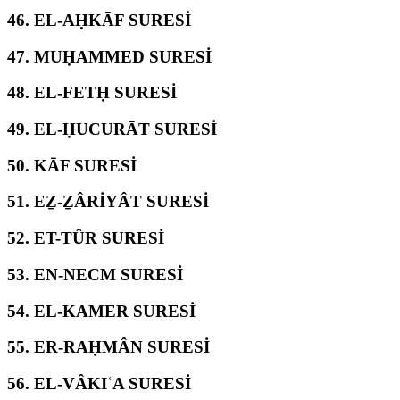
46.
EL-AḤKĀF SURESİ
47.
MUḤAMMED SURESİ
48.
EL-FETḤ SURESİ
49.
EL-ḤUCURĀT SURESİ
50.
KĀF SURESİ
51.
EẔ-ẔÂRİYÂT SURESİ
52.
ET-TÛR SURESİ
53.
EN-NECM SURESİ
54.
EL-KAMER SURESİ
55.
ER-RAḤMÂN SURESİ
56.
EL-VÂKIʿA SURESİ