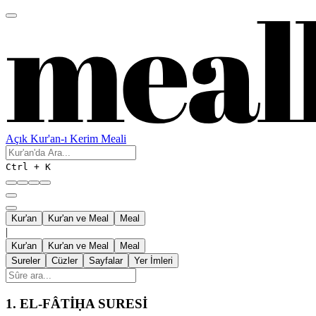
Açık Kur'an-ı Kerim Meali
Ctrl + K
Kur'an
Kur'an ve Meal
Meal
|
Kur'an
Kur'an ve Meal
Meal
Sureler
Cüzler
Sayfalar
Yer İmleri
1.
EL-FÂTİḤA SURESİ