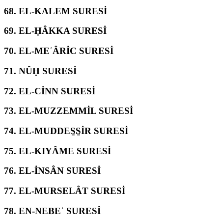
68.
EL-KALEM SURESİ
69.
EL-ḤÂKKA SURESİ
70.
EL-MEʿÂRİC SURESİ
71.
NÛḤ SURESİ
72.
EL-CİNN SURESİ
73.
EL-MUZZEMMİL SURESİ
74.
EL-MUDDES̱S̱İR SURESİ
75.
EL-KIYÂME SURESİ
76.
EL-İNSÂN SURESİ
77.
EL-MURSELÂT SURESİ
78.
EN-NEBEʾ SURESİ