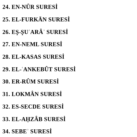
24.
EN-NÛR SURESİ
25.
EL-FURKĀN SURESİ
26.
EŞ-ŞUʿARÂʾ SURESİ
27.
EN-NEML SURESİ
28.
EL-KASAS SURESİ
29.
EL-ʿANKEBÛT SURESİ
30.
ER-RÛM SURESİ
31.
LOKMÂN SURESİ
32.
ES-SECDE SURESİ
33.
EL-AḤZÂB SURESİ
34.
SEBEʾ SURESİ