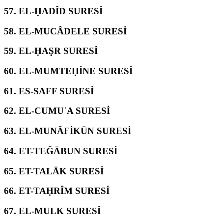
57.
EL-ḤADÎD SURESİ
58.
EL-MUCÂDELE SURESİ
59.
EL-ḤAŞR SURESİ
60.
EL-MUMTEḤİNE SURESİ
61.
ES-SAFF SURESİ
62.
EL-CUMUʿA SURESİ
63.
EL-MUNÂFİKŪN SURESİ
64.
ET-TEĞĀBUN SURESİ
65.
ET-TALĀK SURESİ
66.
ET-TAḤRÎM SURESİ
67.
EL-MULK SURESİ