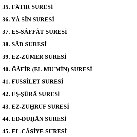
35.
FÂTIR SURESİ
36.
YÂ SÎN SURESİ
37.
ES-SÂFFÂT SURESİ
38.
SÂD SURESİ
39.
EZ-ZÜMER SURESİ
40.
ĞÂFİR (EL-MUʾMİN) SURESİ
41.
FUSSİLET SURESİ
42.
EŞ-ŞÛRÂ SURESİ
43.
EZ-ZUḪRUF SURESİ
44.
ED-DUḪĀN SURESİ
45.
EL-CÂS̱İYE SURESİ