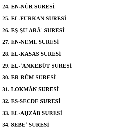
24.
EN-NÛR SURESİ
25.
EL-FURKĀN SURESİ
26.
EŞ-ŞUʿARÂʾ SURESİ
27.
EN-NEML SURESİ
28.
EL-KASAS SURESİ
29.
EL-ʿANKEBÛT SURESİ
30.
ER-RÛM SURESİ
31.
LOKMÂN SURESİ
32.
ES-SECDE SURESİ
33.
EL-AḤZÂB SURESİ
34.
SEBEʾ SURESİ