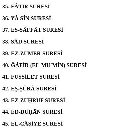
35.
FÂTIR SURESİ
36.
YÂ SÎN SURESİ
37.
ES-SÂFFÂT SURESİ
38.
SÂD SURESİ
39.
EZ-ZÜMER SURESİ
40.
ĞÂFİR (EL-MUʾMİN) SURESİ
41.
FUSSİLET SURESİ
42.
EŞ-ŞÛRÂ SURESİ
43.
EZ-ZUḪRUF SURESİ
44.
ED-DUḪĀN SURESİ
45.
EL-CÂS̱İYE SURESİ