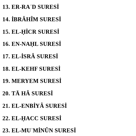
13.
ER-RAʿD SURESİ
14.
İBRÂHÎM SURESİ
15.
EL-ḤİCR SURESİ
16.
EN-NAḤL SURESİ
17.
EL-İSRÂ SURESİ
18.
EL-KEHF SURESİ
19.
MERYEM SURESİ
20.
TĀ HÂ SURESİ
21.
EL-ENBİYÂ SURESİ
22.
EL-ḤACC SURESİ
23.
EL-MUʾMİNÛN SURESİ