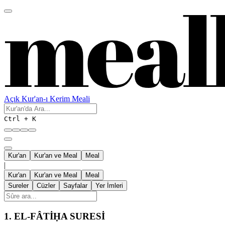
Açık Kur'an-ı Kerim Meali
Ctrl + K
Kur'an
Kur'an ve Meal
Meal
|
Kur'an
Kur'an ve Meal
Meal
Sureler
Cüzler
Sayfalar
Yer İmleri
1.
EL-FÂTİḤA SURESİ