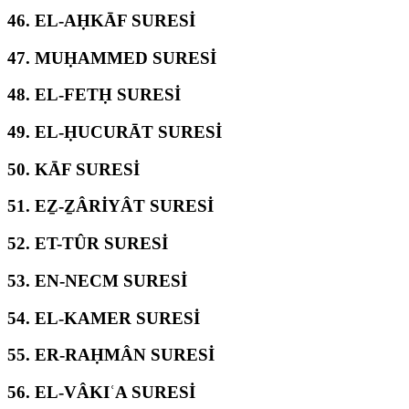
46.
EL-AḤKĀF SURESİ
47.
MUḤAMMED SURESİ
48.
EL-FETḤ SURESİ
49.
EL-ḤUCURĀT SURESİ
50.
KĀF SURESİ
51.
EẔ-ẔÂRİYÂT SURESİ
52.
ET-TÛR SURESİ
53.
EN-NECM SURESİ
54.
EL-KAMER SURESİ
55.
ER-RAḤMÂN SURESİ
56.
EL-VÂKIʿA SURESİ