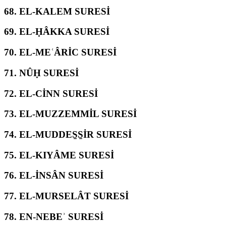
68.
EL-KALEM SURESİ
69.
EL-ḤÂKKA SURESİ
70.
EL-MEʿÂRİC SURESİ
71.
NÛḤ SURESİ
72.
EL-CİNN SURESİ
73.
EL-MUZZEMMİL SURESİ
74.
EL-MUDDES̱S̱İR SURESİ
75.
EL-KIYÂME SURESİ
76.
EL-İNSÂN SURESİ
77.
EL-MURSELÂT SURESİ
78.
EN-NEBEʾ SURESİ