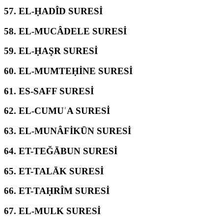
57.
EL-ḤADÎD SURESİ
58.
EL-MUCÂDELE SURESİ
59.
EL-ḤAŞR SURESİ
60.
EL-MUMTEḤİNE SURESİ
61.
ES-SAFF SURESİ
62.
EL-CUMUʿA SURESİ
63.
EL-MUNÂFİKŪN SURESİ
64.
ET-TEĞĀBUN SURESİ
65.
ET-TALĀK SURESİ
66.
ET-TAḤRÎM SURESİ
67.
EL-MULK SURESİ