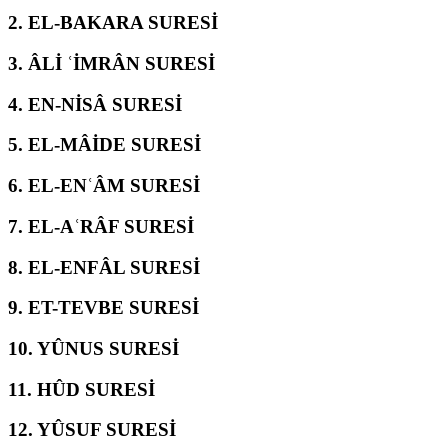
2.
EL-BAKARA SURESİ
3.
ÂLİ ʿİMRÂN SURESİ
4.
EN-NİSÂ SURESİ
5.
EL-MÂİDE SURESİ
6.
EL-ENʿÂM SURESİ
7.
EL-AʿRÂF SURESİ
8.
EL-ENFÂL SURESİ
9.
ET-TEVBE SURESİ
10.
YÛNUS SURESİ
11.
HÛD SURESİ
12.
YÛSUF SURESİ