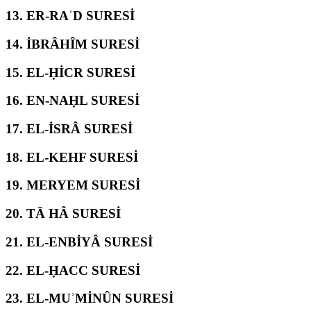
13.
ER-RAʿD SURESİ
14.
İBRÂHÎM SURESİ
15.
EL-ḤİCR SURESİ
16.
EN-NAḤL SURESİ
17.
EL-İSRÂ SURESİ
18.
EL-KEHF SURESİ
19.
MERYEM SURESİ
20.
TĀ HÂ SURESİ
21.
EL-ENBİYÂ SURESİ
22.
EL-ḤACC SURESİ
23.
EL-MUʾMİNÛN SURESİ