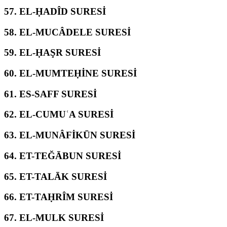
57.
EL-ḤADÎD SURESİ
58.
EL-MUCÂDELE SURESİ
59.
EL-ḤAŞR SURESİ
60.
EL-MUMTEḤİNE SURESİ
61.
ES-SAFF SURESİ
62.
EL-CUMUʿA SURESİ
63.
EL-MUNÂFİKŪN SURESİ
64.
ET-TEĞĀBUN SURESİ
65.
ET-TALĀK SURESİ
66.
ET-TAḤRÎM SURESİ
67.
EL-MULK SURESİ