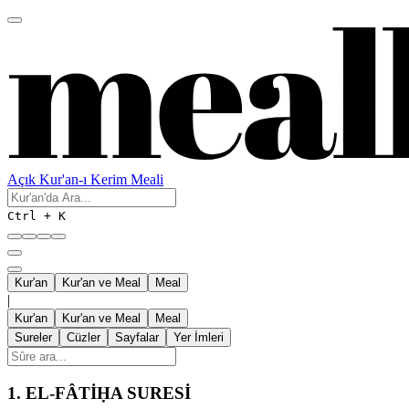
Açık Kur'an-ı Kerim Meali
Ctrl + K
Kur'an
Kur'an ve Meal
Meal
|
Kur'an
Kur'an ve Meal
Meal
Sureler
Cüzler
Sayfalar
Yer İmleri
1.
EL-FÂTİḤA SURESİ