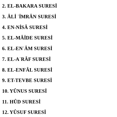
2.
EL-BAKARA SURESİ
3.
ÂLİ ʿİMRÂN SURESİ
4.
EN-NİSÂ SURESİ
5.
EL-MÂİDE SURESİ
6.
EL-ENʿÂM SURESİ
7.
EL-AʿRÂF SURESİ
8.
EL-ENFÂL SURESİ
9.
ET-TEVBE SURESİ
10.
YÛNUS SURESİ
11.
HÛD SURESİ
12.
YÛSUF SURESİ