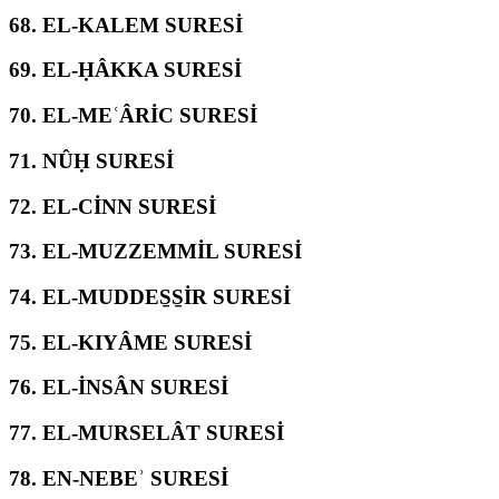
68.
EL-KALEM SURESİ
69.
EL-ḤÂKKA SURESİ
70.
EL-MEʿÂRİC SURESİ
71.
NÛḤ SURESİ
72.
EL-CİNN SURESİ
73.
EL-MUZZEMMİL SURESİ
74.
EL-MUDDES̱S̱İR SURESİ
75.
EL-KIYÂME SURESİ
76.
EL-İNSÂN SURESİ
77.
EL-MURSELÂT SURESİ
78.
EN-NEBEʾ SURESİ