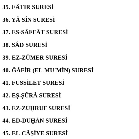
35.
FÂTIR SURESİ
36.
YÂ SÎN SURESİ
37.
ES-SÂFFÂT SURESİ
38.
SÂD SURESİ
39.
EZ-ZÜMER SURESİ
40.
ĞÂFİR (EL-MUʾMİN) SURESİ
41.
FUSSİLET SURESİ
42.
EŞ-ŞÛRÂ SURESİ
43.
EZ-ZUḪRUF SURESİ
44.
ED-DUḪĀN SURESİ
45.
EL-CÂS̱İYE SURESİ