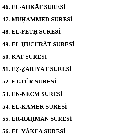
46.
EL-AḤKĀF SURESİ
47.
MUḤAMMED SURESİ
48.
EL-FETḤ SURESİ
49.
EL-ḤUCURĀT SURESİ
50.
KĀF SURESİ
51.
EẔ-ẔÂRİYÂT SURESİ
52.
ET-TÛR SURESİ
53.
EN-NECM SURESİ
54.
EL-KAMER SURESİ
55.
ER-RAḤMÂN SURESİ
56.
EL-VÂKIʿA SURESİ