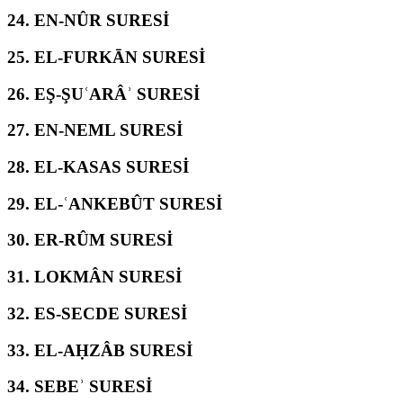
24.
EN-NÛR SURESİ
25.
EL-FURKĀN SURESİ
26.
EŞ-ŞUʿARÂʾ SURESİ
27.
EN-NEML SURESİ
28.
EL-KASAS SURESİ
29.
EL-ʿANKEBÛT SURESİ
30.
ER-RÛM SURESİ
31.
LOKMÂN SURESİ
32.
ES-SECDE SURESİ
33.
EL-AḤZÂB SURESİ
34.
SEBEʾ SURESİ