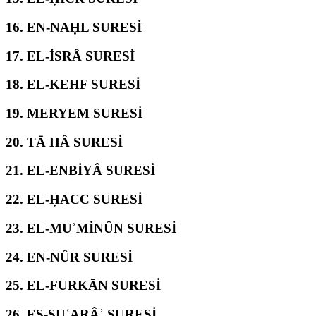
16.
EN-NAḤL SURESİ
17.
EL-İSRÂ SURESİ
18.
EL-KEHF SURESİ
19.
MERYEM SURESİ
20.
TĀ HÂ SURESİ
21.
EL-ENBİYÂ SURESİ
22.
EL-ḤACC SURESİ
23.
EL-MUʾMİNÛN SURESİ
24.
EN-NÛR SURESİ
25.
EL-FURKĀN SURESİ
26.
EŞ-ŞUʿARÂʾ SURESİ