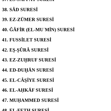
38.
SÂD SURESİ
39.
EZ-ZÜMER SURESİ
40.
ĞÂFİR (EL-MUʾMİN) SURESİ
41.
FUSSİLET SURESİ
42.
EŞ-ŞÛRÂ SURESİ
43.
EZ-ZUḪRUF SURESİ
44.
ED-DUḪĀN SURESİ
45.
EL-CÂS̱İYE SURESİ
46.
EL-AḤKĀF SURESİ
47.
MUḤAMMED SURESİ
48.
EL-FETḤ SURESİ