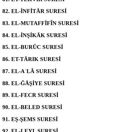
82.
EL-İNFİTĀR SURESİ
83.
EL-MUTAFFİFÎN SURESİ
84.
EL-İNŞİKĀK SURESİ
85.
EL-BURÛC SURESİ
86.
ET-TĀRIK SURESİ
87.
EL-AʿLÂ SURESİ
88.
EL-ĞĀŞİYE SURESİ
89.
EL-FECR SURESİ
90.
EL-BELED SURESİ
91.
EŞ-ŞEMS SURESİ
92.
EL-LEYL SURESİ