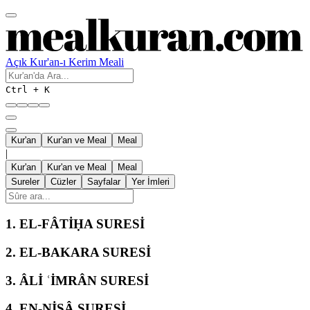
Açık Kur'an-ı Kerim Meali
Ctrl + K
Kur'an
Kur'an ve Meal
Meal
|
Kur'an
Kur'an ve Meal
Meal
Sureler
Cüzler
Sayfalar
Yer İmleri
1.
EL-FÂTİḤA SURESİ
2.
EL-BAKARA SURESİ
3.
ÂLİ ʿİMRÂN SURESİ
4.
EN-NİSÂ SURESİ