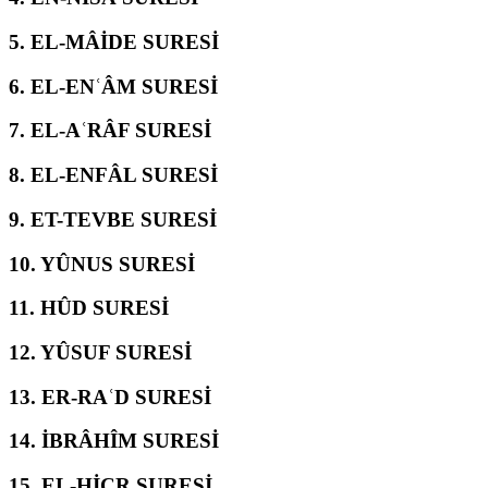
5.
EL-MÂİDE SURESİ
6.
EL-ENʿÂM SURESİ
7.
EL-AʿRÂF SURESİ
8.
EL-ENFÂL SURESİ
9.
ET-TEVBE SURESİ
10.
YÛNUS SURESİ
11.
HÛD SURESİ
12.
YÛSUF SURESİ
13.
ER-RAʿD SURESİ
14.
İBRÂHÎM SURESİ
15.
EL-ḤİCR SURESİ