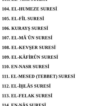
104.
EL-HUMEZE SURESİ
105.
EL-FÎL SURESİ
106.
KURAYŞ SURESİ
107.
EL-MÂʿÛN SURESİ
108.
EL-KEVS̱ER SURESİ
109.
EL-KÂFİRÛN SURESİ
110.
EN-NASR SURESİ
111.
EL-MESED (TEBBET) SURESİ
112.
EL-İḪLÂS SURESİ
113.
EL-FELAK SURESİ
114.
EN-NÂS SURESİ