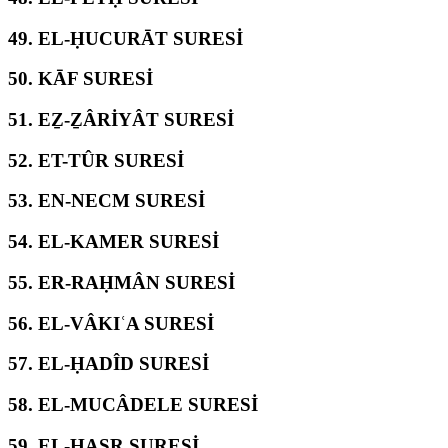
49.
EL-ḤUCURĀT SURESİ
50.
KĀF SURESİ
51.
EẔ-ẔÂRİYÂT SURESİ
52.
ET-TÛR SURESİ
53.
EN-NECM SURESİ
54.
EL-KAMER SURESİ
55.
ER-RAḤMÂN SURESİ
56.
EL-VÂKIʿA SURESİ
57.
EL-ḤADÎD SURESİ
58.
EL-MUCÂDELE SURESİ
59.
EL-ḤAŞR SURESİ