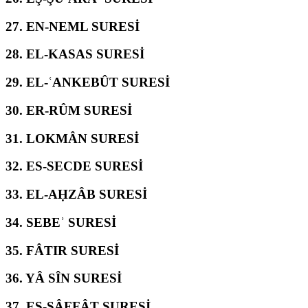
27.
EN-NEML SURESİ
28.
EL-KASAS SURESİ
29.
EL-ʿANKEBÛT SURESİ
30.
ER-RÛM SURESİ
31.
LOKMÂN SURESİ
32.
ES-SECDE SURESİ
33.
EL-AḤZÂB SURESİ
34.
SEBEʾ SURESİ
35.
FÂTIR SURESİ
36.
YÂ SÎN SURESİ
37.
ES-SÂFFÂT SURESİ