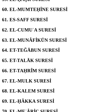
60.
EL-MUMTEḤİNE SURESİ
61.
ES-SAFF SURESİ
62.
EL-CUMUʿA SURESİ
63.
EL-MUNÂFİKŪN SURESİ
64.
ET-TEĞĀBUN SURESİ
65.
ET-TALĀK SURESİ
66.
ET-TAḤRÎM SURESİ
67.
EL-MULK SURESİ
68.
EL-KALEM SURESİ
69.
EL-ḤÂKKA SURESİ
70.
EL-MEʿÂRİC SURESİ