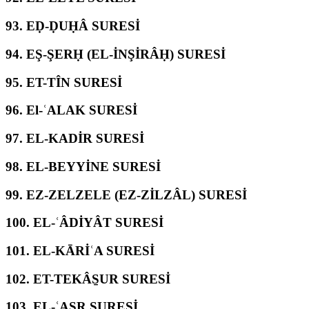
93.
EḌ-ḌUḤÂ SURESİ
94.
EŞ-ŞERḤ (EL-İNŞİRÂḤ) SURESİ
95.
ET-TÎN SURESİ
96.
El-ʿALAK SURESİ
97.
EL-KADİR SURESİ
98.
EL-BEYYİNE SURESİ
99.
EZ-ZELZELE (EZ-ZİLZÂL) SURESİ
100.
EL-ʿÂDİYÂT SURESİ
101.
EL-KĀRİʿA SURESİ
102.
ET-TEKÂS̱UR SURESİ
103.
EL-ʿASR SURESİ