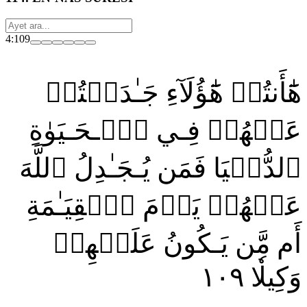
4:109
هَٰٓأَنتُمۡ هَٰٓؤُلَآءِ جَـٰدَلۡتُمۡ
عَنۡهُمۡ فِـي ٱلۡـحَـيَوٰةِ
ٱلدُّنۡيَا فَمَن يُـجَـٰدِلُ ٱللَّهَ
عَنۡهُمۡ يَوۡمَ ٱلۡقِيَـٰمَةِ
أَم مَّن يَـكُونُ عَلَيۡهِمۡ
١٠٩
وَكِيلٗا