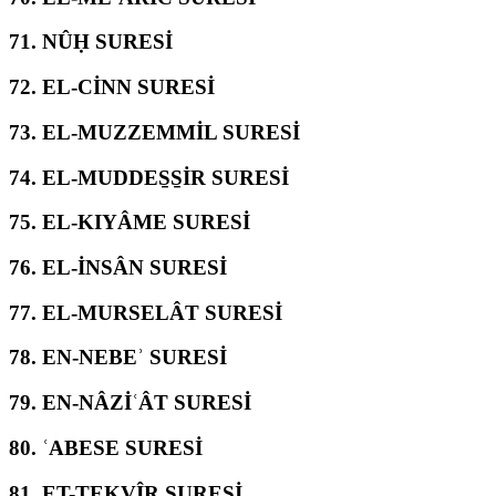
71.
NÛḤ SURESİ
72.
EL-CİNN SURESİ
73.
EL-MUZZEMMİL SURESİ
74.
EL-MUDDES̱S̱İR SURESİ
75.
EL-KIYÂME SURESİ
76.
EL-İNSÂN SURESİ
77.
EL-MURSELÂT SURESİ
78.
EN-NEBEʾ SURESİ
79.
EN-NÂZİʿÂT SURESİ
80.
ʿABESE SURESİ
81.
ET-TEKVÎR SURESİ