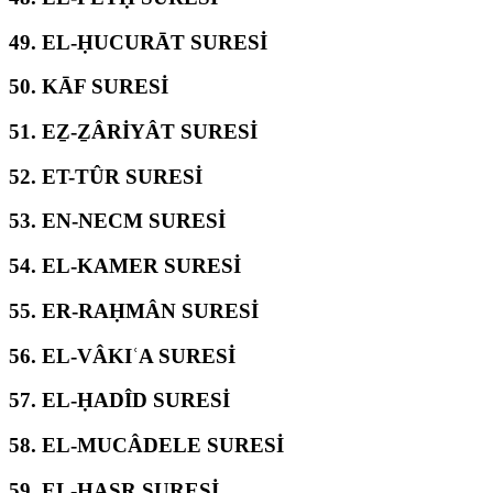
49.
EL-ḤUCURĀT SURESİ
50.
KĀF SURESİ
51.
EẔ-ẔÂRİYÂT SURESİ
52.
ET-TÛR SURESİ
53.
EN-NECM SURESİ
54.
EL-KAMER SURESİ
55.
ER-RAḤMÂN SURESİ
56.
EL-VÂKIʿA SURESİ
57.
EL-ḤADÎD SURESİ
58.
EL-MUCÂDELE SURESİ
59.
EL-ḤAŞR SURESİ