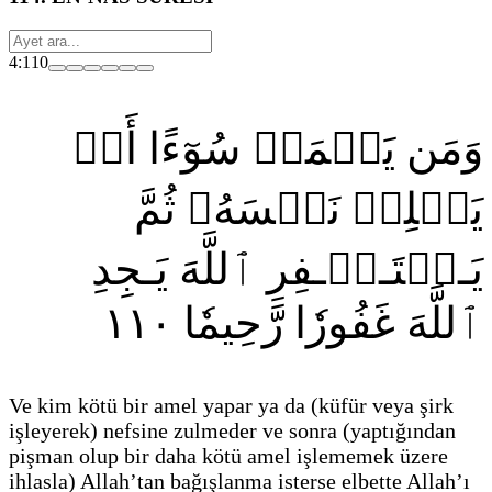
4:110
وَمَن يَعۡمَلۡ سُوٓءًا أَوۡ
يَظۡلِمۡ نَفۡسَهُۥ ثُمَّ
يَـسۡتَـغۡـفِرِ ٱللَّهَ يَـجِدِ
١١٠
ٱللَّهَ غَفُورٗا رَّحِيمٗا
Ve kim kötü bir amel yapar ya da
(küfür veya şirk
işleyerek)
nefsine zulmeder ve sonra
(yaptığından
pişman olup bir daha kötü amel işlememek üzere
ihlasla)
Allah’tan bağışlanma isterse elbette Allah’ı