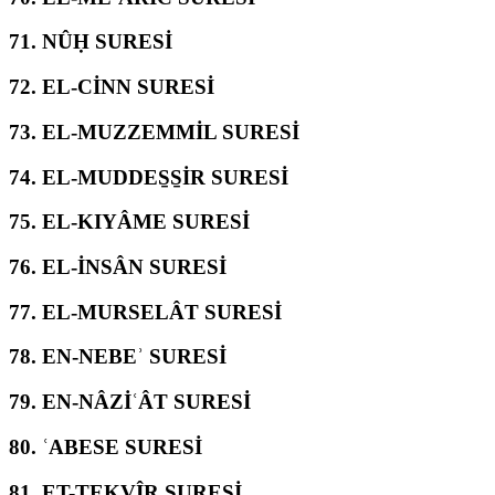
71.
NÛḤ SURESİ
72.
EL-CİNN SURESİ
73.
EL-MUZZEMMİL SURESİ
74.
EL-MUDDES̱S̱İR SURESİ
75.
EL-KIYÂME SURESİ
76.
EL-İNSÂN SURESİ
77.
EL-MURSELÂT SURESİ
78.
EN-NEBEʾ SURESİ
79.
EN-NÂZİʿÂT SURESİ
80.
ʿABESE SURESİ
81.
ET-TEKVÎR SURESİ