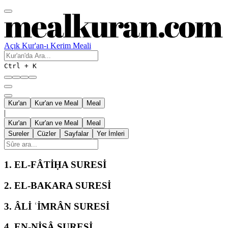
Açık Kur'an-ı Kerim Meali
Ctrl + K
Kur'an
Kur'an ve Meal
Meal
|
Kur'an
Kur'an ve Meal
Meal
Sureler
Cüzler
Sayfalar
Yer İmleri
1.
EL-FÂTİḤA SURESİ
2.
EL-BAKARA SURESİ
3.
ÂLİ ʿİMRÂN SURESİ
4.
EN-NİSÂ SURESİ