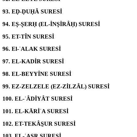
93.
EḌ-ḌUḤÂ SURESİ
94.
EŞ-ŞERḤ (EL-İNŞİRÂḤ) SURESİ
95.
ET-TÎN SURESİ
96.
El-ʿALAK SURESİ
97.
EL-KADİR SURESİ
98.
EL-BEYYİNE SURESİ
99.
EZ-ZELZELE (EZ-ZİLZÂL) SURESİ
100.
EL-ʿÂDİYÂT SURESİ
101.
EL-KĀRİʿA SURESİ
102.
ET-TEKÂS̱UR SURESİ
103.
EL-ʿASR SURESİ