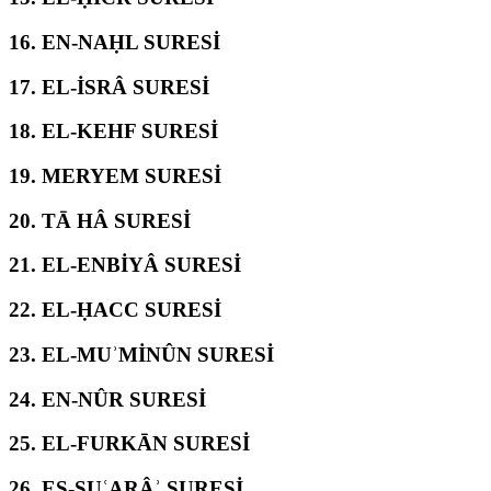
16.
EN-NAḤL SURESİ
17.
EL-İSRÂ SURESİ
18.
EL-KEHF SURESİ
19.
MERYEM SURESİ
20.
TĀ HÂ SURESİ
21.
EL-ENBİYÂ SURESİ
22.
EL-ḤACC SURESİ
23.
EL-MUʾMİNÛN SURESİ
24.
EN-NÛR SURESİ
25.
EL-FURKĀN SURESİ
26.
EŞ-ŞUʿARÂʾ SURESİ