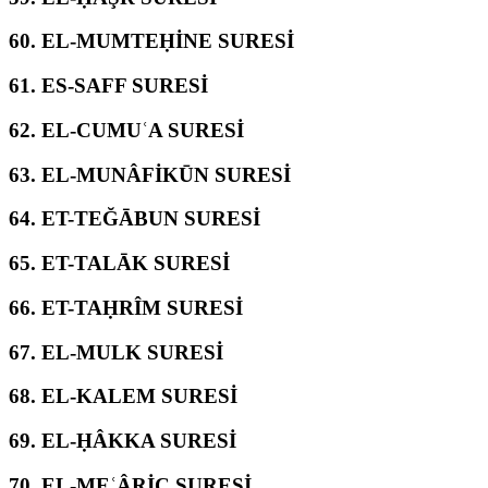
60.
EL-MUMTEḤİNE SURESİ
61.
ES-SAFF SURESİ
62.
EL-CUMUʿA SURESİ
63.
EL-MUNÂFİKŪN SURESİ
64.
ET-TEĞĀBUN SURESİ
65.
ET-TALĀK SURESİ
66.
ET-TAḤRÎM SURESİ
67.
EL-MULK SURESİ
68.
EL-KALEM SURESİ
69.
EL-ḤÂKKA SURESİ
70.
EL-MEʿÂRİC SURESİ