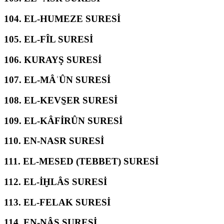
104.
EL-HUMEZE SURESİ
105.
EL-FÎL SURESİ
106.
KURAYŞ SURESİ
107.
EL-MÂʿÛN SURESİ
108.
EL-KEVS̱ER SURESİ
109.
EL-KÂFİRÛN SURESİ
110.
EN-NASR SURESİ
111.
EL-MESED (TEBBET) SURESİ
112.
EL-İḪLÂS SURESİ
113.
EL-FELAK SURESİ
114.
EN-NÂS SURESİ