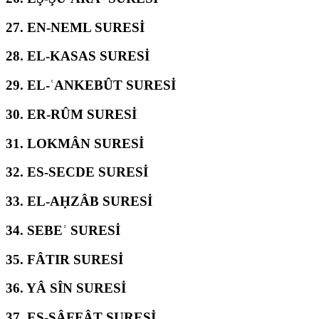
27.
EN-NEML SURESİ
28.
EL-KASAS SURESİ
29.
EL-ʿANKEBÛT SURESİ
30.
ER-RÛM SURESİ
31.
LOKMÂN SURESİ
32.
ES-SECDE SURESİ
33.
EL-AḤZÂB SURESİ
34.
SEBEʾ SURESİ
35.
FÂTIR SURESİ
36.
YÂ SÎN SURESİ
37.
ES-SÂFFÂT SURESİ