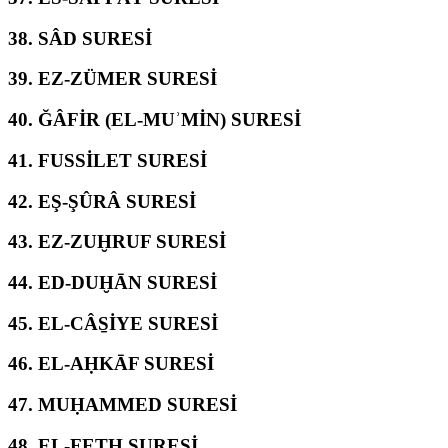
38.
SÂD SURESİ
39.
EZ-ZÜMER SURESİ
40.
ĞÂFİR (EL-MUʾMİN) SURESİ
41.
FUSSİLET SURESİ
42.
EŞ-ŞÛRÂ SURESİ
43.
EZ-ZUḪRUF SURESİ
44.
ED-DUḪĀN SURESİ
45.
EL-CÂS̱İYE SURESİ
46.
EL-AḤKĀF SURESİ
47.
MUḤAMMED SURESİ
48.
EL-FETḤ SURESİ