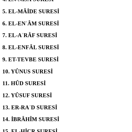
5.
EL-MÂİDE SURESİ
6.
EL-ENʿÂM SURESİ
7.
EL-AʿRÂF SURESİ
8.
EL-ENFÂL SURESİ
9.
ET-TEVBE SURESİ
10.
YÛNUS SURESİ
11.
HÛD SURESİ
12.
YÛSUF SURESİ
13.
ER-RAʿD SURESİ
14.
İBRÂHÎM SURESİ
15.
EL-ḤİCR SURESİ