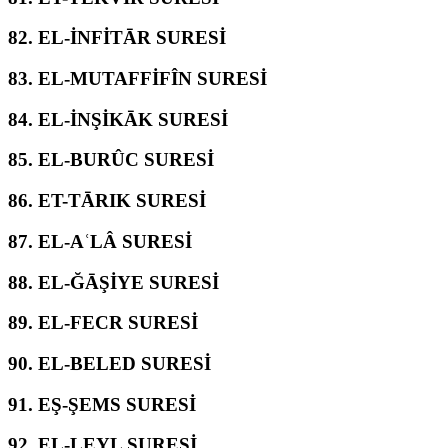
82.
EL-İNFİTĀR SURESİ
83.
EL-MUTAFFİFÎN SURESİ
84.
EL-İNŞİKĀK SURESİ
85.
EL-BURÛC SURESİ
86.
ET-TĀRIK SURESİ
87.
EL-AʿLÂ SURESİ
88.
EL-ĞĀŞİYE SURESİ
89.
EL-FECR SURESİ
90.
EL-BELED SURESİ
91.
EŞ-ŞEMS SURESİ
92.
EL-LEYL SURESİ