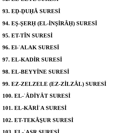
93.
EḌ-ḌUḤÂ SURESİ
94.
EŞ-ŞERḤ (EL-İNŞİRÂḤ) SURESİ
95.
ET-TÎN SURESİ
96.
El-ʿALAK SURESİ
97.
EL-KADİR SURESİ
98.
EL-BEYYİNE SURESİ
99.
EZ-ZELZELE (EZ-ZİLZÂL) SURESİ
100.
EL-ʿÂDİYÂT SURESİ
101.
EL-KĀRİʿA SURESİ
102.
ET-TEKÂS̱UR SURESİ
103.
EL-ʿASR SURESİ