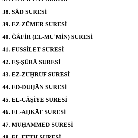
38.
SÂD SURESİ
39.
EZ-ZÜMER SURESİ
40.
ĞÂFİR (EL-MUʾMİN) SURESİ
41.
FUSSİLET SURESİ
42.
EŞ-ŞÛRÂ SURESİ
43.
EZ-ZUḪRUF SURESİ
44.
ED-DUḪĀN SURESİ
45.
EL-CÂS̱İYE SURESİ
46.
EL-AḤKĀF SURESİ
47.
MUḤAMMED SURESİ
48.
EL-FETḤ SURESİ