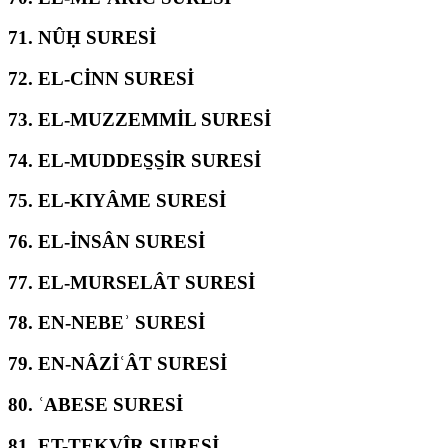
71.
NÛḤ SURESİ
72.
EL-CİNN SURESİ
73.
EL-MUZZEMMİL SURESİ
74.
EL-MUDDES̱S̱İR SURESİ
75.
EL-KIYÂME SURESİ
76.
EL-İNSÂN SURESİ
77.
EL-MURSELÂT SURESİ
78.
EN-NEBEʾ SURESİ
79.
EN-NÂZİʿÂT SURESİ
80.
ʿABESE SURESİ
81.
ET-TEKVÎR SURESİ