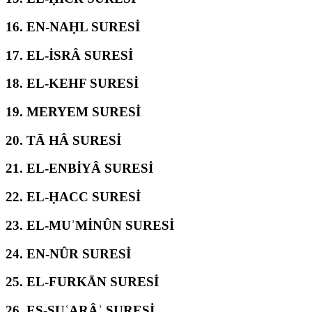
16.
EN-NAḤL SURESİ
17.
EL-İSRÂ SURESİ
18.
EL-KEHF SURESİ
19.
MERYEM SURESİ
20.
TĀ HÂ SURESİ
21.
EL-ENBİYÂ SURESİ
22.
EL-ḤACC SURESİ
23.
EL-MUʾMİNÛN SURESİ
24.
EN-NÛR SURESİ
25.
EL-FURKĀN SURESİ
26.
EŞ-ŞUʿARÂʾ SURESİ