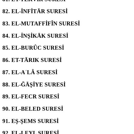
82.
EL-İNFİTĀR SURESİ
83.
EL-MUTAFFİFÎN SURESİ
84.
EL-İNŞİKĀK SURESİ
85.
EL-BURÛC SURESİ
86.
ET-TĀRIK SURESİ
87.
EL-AʿLÂ SURESİ
88.
EL-ĞĀŞİYE SURESİ
89.
EL-FECR SURESİ
90.
EL-BELED SURESİ
91.
EŞ-ŞEMS SURESİ
92.
EL-LEYL SURESİ