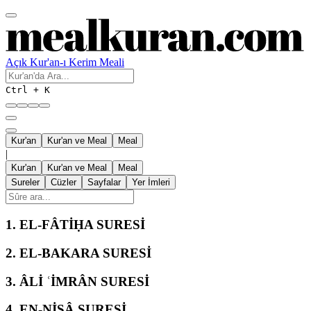
Açık Kur'an-ı Kerim Meali
Ctrl + K
Kur'an
Kur'an ve Meal
Meal
|
Kur'an
Kur'an ve Meal
Meal
Sureler
Cüzler
Sayfalar
Yer İmleri
1.
EL-FÂTİḤA SURESİ
2.
EL-BAKARA SURESİ
3.
ÂLİ ʿİMRÂN SURESİ
4.
EN-NİSÂ SURESİ