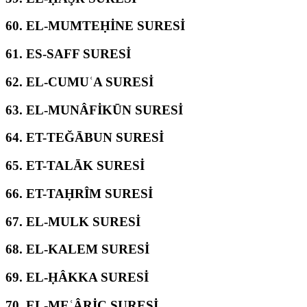
60.
EL-MUMTEḤİNE SURESİ
61.
ES-SAFF SURESİ
62.
EL-CUMUʿA SURESİ
63.
EL-MUNÂFİKŪN SURESİ
64.
ET-TEĞĀBUN SURESİ
65.
ET-TALĀK SURESİ
66.
ET-TAḤRÎM SURESİ
67.
EL-MULK SURESİ
68.
EL-KALEM SURESİ
69.
EL-ḤÂKKA SURESİ
70.
EL-MEʿÂRİC SURESİ