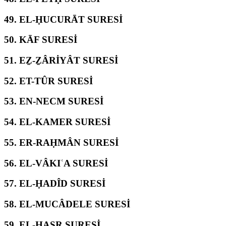
49.
EL-ḤUCURĀT SURESİ
50.
KĀF SURESİ
51.
EẔ-ẔÂRİYÂT SURESİ
52.
ET-TÛR SURESİ
53.
EN-NECM SURESİ
54.
EL-KAMER SURESİ
55.
ER-RAḤMÂN SURESİ
56.
EL-VÂKIʿA SURESİ
57.
EL-ḤADÎD SURESİ
58.
EL-MUCÂDELE SURESİ
59.
EL-ḤAŞR SURESİ