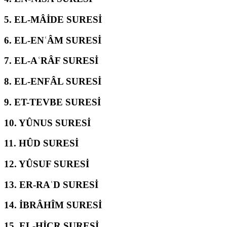
5.
EL-MÂİDE SURESİ
6.
EL-ENʿÂM SURESİ
7.
EL-AʿRÂF SURESİ
8.
EL-ENFÂL SURESİ
9.
ET-TEVBE SURESİ
10.
YÛNUS SURESİ
11.
HÛD SURESİ
12.
YÛSUF SURESİ
13.
ER-RAʿD SURESİ
14.
İBRÂHÎM SURESİ
15.
EL-ḤİCR SURESİ