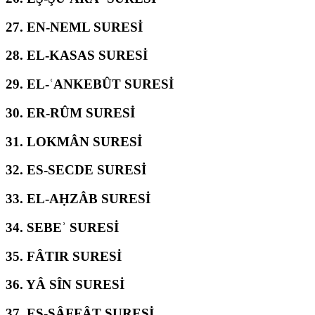
27.
EN-NEML SURESİ
28.
EL-KASAS SURESİ
29.
EL-ʿANKEBÛT SURESİ
30.
ER-RÛM SURESİ
31.
LOKMÂN SURESİ
32.
ES-SECDE SURESİ
33.
EL-AḤZÂB SURESİ
34.
SEBEʾ SURESİ
35.
FÂTIR SURESİ
36.
YÂ SÎN SURESİ
37.
ES-SÂFFÂT SURESİ