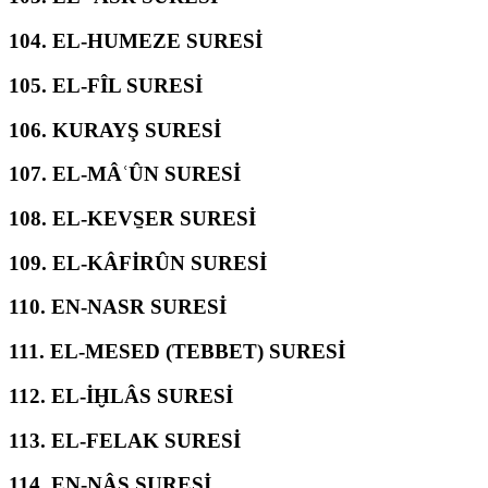
104.
EL-HUMEZE SURESİ
105.
EL-FÎL SURESİ
106.
KURAYŞ SURESİ
107.
EL-MÂʿÛN SURESİ
108.
EL-KEVS̱ER SURESİ
109.
EL-KÂFİRÛN SURESİ
110.
EN-NASR SURESİ
111.
EL-MESED (TEBBET) SURESİ
112.
EL-İḪLÂS SURESİ
113.
EL-FELAK SURESİ
114.
EN-NÂS SURESİ