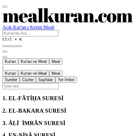
Açık Kur'an-ı Kerim Meali
Ctrl + K
Kur'an
Kur'an ve Meal
Meal
|
Kur'an
Kur'an ve Meal
Meal
Sureler
Cüzler
Sayfalar
Yer İmleri
1.
EL-FÂTİḤA SURESİ
2.
EL-BAKARA SURESİ
3.
ÂLİ ʿİMRÂN SURESİ
4.
EN-NİSÂ SURESİ