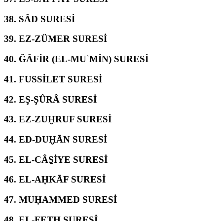
38.
SÂD SURESİ
39.
EZ-ZÜMER SURESİ
40.
ĞÂFİR (EL-MUʾMİN) SURESİ
41.
FUSSİLET SURESİ
42.
EŞ-ŞÛRÂ SURESİ
43.
EZ-ZUḪRUF SURESİ
44.
ED-DUḪĀN SURESİ
45.
EL-CÂS̱İYE SURESİ
46.
EL-AḤKĀF SURESİ
47.
MUḤAMMED SURESİ
48.
EL-FETḤ SURESİ