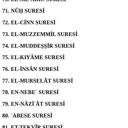
71.
NÛḤ SURESİ
72.
EL-CİNN SURESİ
73.
EL-MUZZEMMİL SURESİ
74.
EL-MUDDES̱S̱İR SURESİ
75.
EL-KIYÂME SURESİ
76.
EL-İNSÂN SURESİ
77.
EL-MURSELÂT SURESİ
78.
EN-NEBEʾ SURESİ
79.
EN-NÂZİʿÂT SURESİ
80.
ʿABESE SURESİ
81.
ET-TEKVÎR SURESİ