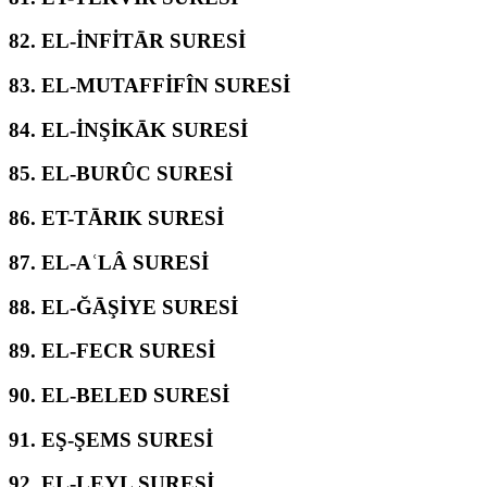
82.
EL-İNFİTĀR SURESİ
83.
EL-MUTAFFİFÎN SURESİ
84.
EL-İNŞİKĀK SURESİ
85.
EL-BURÛC SURESİ
86.
ET-TĀRIK SURESİ
87.
EL-AʿLÂ SURESİ
88.
EL-ĞĀŞİYE SURESİ
89.
EL-FECR SURESİ
90.
EL-BELED SURESİ
91.
EŞ-ŞEMS SURESİ
92.
EL-LEYL SURESİ