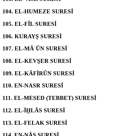
104.
EL-HUMEZE SURESİ
105.
EL-FÎL SURESİ
106.
KURAYŞ SURESİ
107.
EL-MÂʿÛN SURESİ
108.
EL-KEVS̱ER SURESİ
109.
EL-KÂFİRÛN SURESİ
110.
EN-NASR SURESİ
111.
EL-MESED (TEBBET) SURESİ
112.
EL-İḪLÂS SURESİ
113.
EL-FELAK SURESİ
114.
EN-NÂS SURESİ