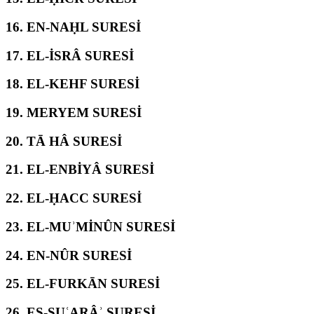
16.
EN-NAḤL SURESİ
17.
EL-İSRÂ SURESİ
18.
EL-KEHF SURESİ
19.
MERYEM SURESİ
20.
TĀ HÂ SURESİ
21.
EL-ENBİYÂ SURESİ
22.
EL-ḤACC SURESİ
23.
EL-MUʾMİNÛN SURESİ
24.
EN-NÛR SURESİ
25.
EL-FURKĀN SURESİ
26.
EŞ-ŞUʿARÂʾ SURESİ