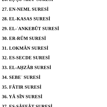
27.
EN-NEML SURESİ
28.
EL-KASAS SURESİ
29.
EL-ʿANKEBÛT SURESİ
30.
ER-RÛM SURESİ
31.
LOKMÂN SURESİ
32.
ES-SECDE SURESİ
33.
EL-AḤZÂB SURESİ
34.
SEBEʾ SURESİ
35.
FÂTIR SURESİ
36.
YÂ SÎN SURESİ
37.
ES-SÂFFÂT SURESİ