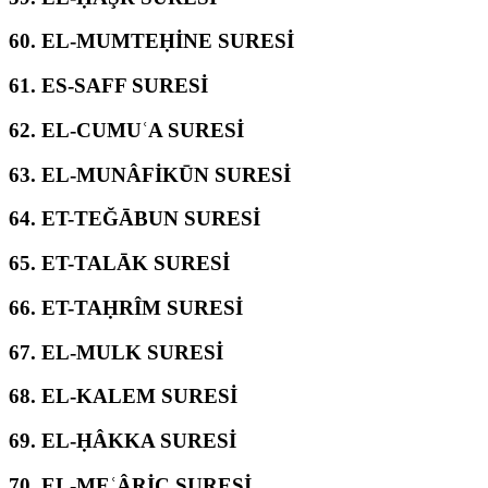
60.
EL-MUMTEḤİNE SURESİ
61.
ES-SAFF SURESİ
62.
EL-CUMUʿA SURESİ
63.
EL-MUNÂFİKŪN SURESİ
64.
ET-TEĞĀBUN SURESİ
65.
ET-TALĀK SURESİ
66.
ET-TAḤRÎM SURESİ
67.
EL-MULK SURESİ
68.
EL-KALEM SURESİ
69.
EL-ḤÂKKA SURESİ
70.
EL-MEʿÂRİC SURESİ