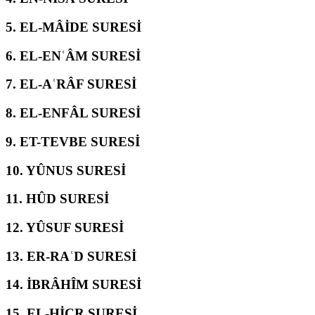
5.
EL-MÂİDE SURESİ
6.
EL-ENʿÂM SURESİ
7.
EL-AʿRÂF SURESİ
8.
EL-ENFÂL SURESİ
9.
ET-TEVBE SURESİ
10.
YÛNUS SURESİ
11.
HÛD SURESİ
12.
YÛSUF SURESİ
13.
ER-RAʿD SURESİ
14.
İBRÂHÎM SURESİ
15.
EL-ḤİCR SURESİ