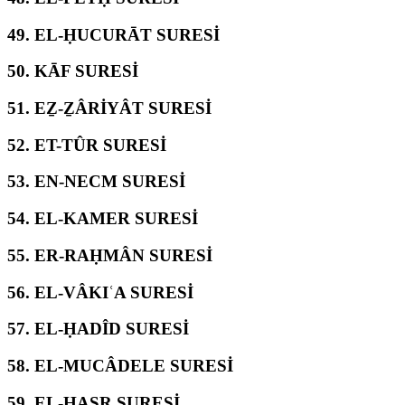
49.
EL-ḤUCURĀT SURESİ
50.
KĀF SURESİ
51.
EẔ-ẔÂRİYÂT SURESİ
52.
ET-TÛR SURESİ
53.
EN-NECM SURESİ
54.
EL-KAMER SURESİ
55.
ER-RAḤMÂN SURESİ
56.
EL-VÂKIʿA SURESİ
57.
EL-ḤADÎD SURESİ
58.
EL-MUCÂDELE SURESİ
59.
EL-ḤAŞR SURESİ