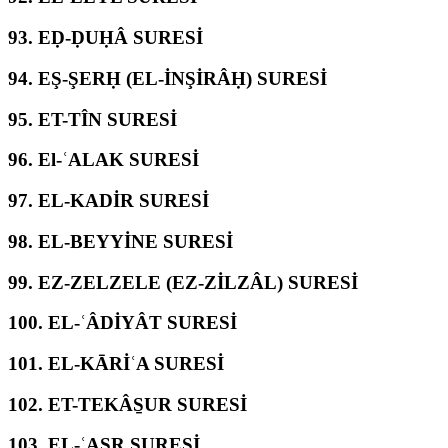
93.
EḌ-ḌUḤÂ SURESİ
94.
EŞ-ŞERḤ (EL-İNŞİRÂḤ) SURESİ
95.
ET-TÎN SURESİ
96.
El-ʿALAK SURESİ
97.
EL-KADİR SURESİ
98.
EL-BEYYİNE SURESİ
99.
EZ-ZELZELE (EZ-ZİLZÂL) SURESİ
100.
EL-ʿÂDİYÂT SURESİ
101.
EL-KĀRİʿA SURESİ
102.
ET-TEKÂS̱UR SURESİ
103.
EL-ʿASR SURESİ