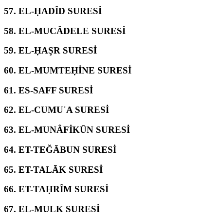
57.
EL-ḤADÎD SURESİ
58.
EL-MUCÂDELE SURESİ
59.
EL-ḤAŞR SURESİ
60.
EL-MUMTEḤİNE SURESİ
61.
ES-SAFF SURESİ
62.
EL-CUMUʿA SURESİ
63.
EL-MUNÂFİKŪN SURESİ
64.
ET-TEĞĀBUN SURESİ
65.
ET-TALĀK SURESİ
66.
ET-TAḤRÎM SURESİ
67.
EL-MULK SURESİ