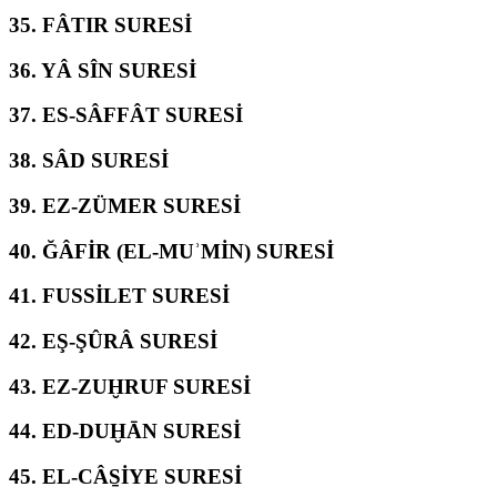
35.
FÂTIR SURESİ
36.
YÂ SÎN SURESİ
37.
ES-SÂFFÂT SURESİ
38.
SÂD SURESİ
39.
EZ-ZÜMER SURESİ
40.
ĞÂFİR (EL-MUʾMİN) SURESİ
41.
FUSSİLET SURESİ
42.
EŞ-ŞÛRÂ SURESİ
43.
EZ-ZUḪRUF SURESİ
44.
ED-DUḪĀN SURESİ
45.
EL-CÂS̱İYE SURESİ