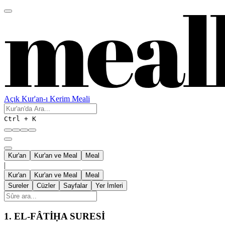
Açık Kur'an-ı Kerim Meali
Ctrl + K
Kur'an
Kur'an ve Meal
Meal
|
Kur'an
Kur'an ve Meal
Meal
Sureler
Cüzler
Sayfalar
Yer İmleri
1.
EL-FÂTİḤA SURESİ