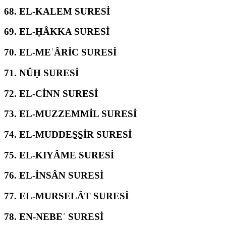
68.
EL-KALEM SURESİ
69.
EL-ḤÂKKA SURESİ
70.
EL-MEʿÂRİC SURESİ
71.
NÛḤ SURESİ
72.
EL-CİNN SURESİ
73.
EL-MUZZEMMİL SURESİ
74.
EL-MUDDES̱S̱İR SURESİ
75.
EL-KIYÂME SURESİ
76.
EL-İNSÂN SURESİ
77.
EL-MURSELÂT SURESİ
78.
EN-NEBEʾ SURESİ