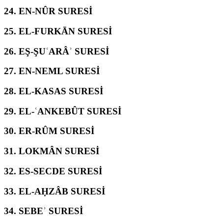
24.
EN-NÛR SURESİ
25.
EL-FURKĀN SURESİ
26.
EŞ-ŞUʿARÂʾ SURESİ
27.
EN-NEML SURESİ
28.
EL-KASAS SURESİ
29.
EL-ʿANKEBÛT SURESİ
30.
ER-RÛM SURESİ
31.
LOKMÂN SURESİ
32.
ES-SECDE SURESİ
33.
EL-AḤZÂB SURESİ
34.
SEBEʾ SURESİ