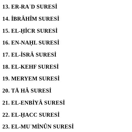
13.
ER-RAʿD SURESİ
14.
İBRÂHÎM SURESİ
15.
EL-ḤİCR SURESİ
16.
EN-NAḤL SURESİ
17.
EL-İSRÂ SURESİ
18.
EL-KEHF SURESİ
19.
MERYEM SURESİ
20.
TĀ HÂ SURESİ
21.
EL-ENBİYÂ SURESİ
22.
EL-ḤACC SURESİ
23.
EL-MUʾMİNÛN SURESİ