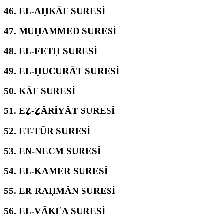
46.
EL-AḤKĀF SURESİ
47.
MUḤAMMED SURESİ
48.
EL-FETḤ SURESİ
49.
EL-ḤUCURĀT SURESİ
50.
KĀF SURESİ
51.
EẔ-ẔÂRİYÂT SURESİ
52.
ET-TÛR SURESİ
53.
EN-NECM SURESİ
54.
EL-KAMER SURESİ
55.
ER-RAḤMÂN SURESİ
56.
EL-VÂKIʿA SURESİ