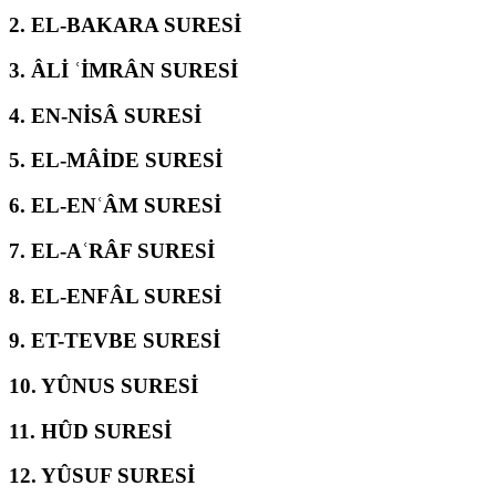
2.
EL-BAKARA SURESİ
3.
ÂLİ ʿİMRÂN SURESİ
4.
EN-NİSÂ SURESİ
5.
EL-MÂİDE SURESİ
6.
EL-ENʿÂM SURESİ
7.
EL-AʿRÂF SURESİ
8.
EL-ENFÂL SURESİ
9.
ET-TEVBE SURESİ
10.
YÛNUS SURESİ
11.
HÛD SURESİ
12.
YÛSUF SURESİ