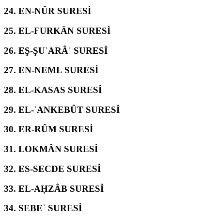
24.
EN-NÛR SURESİ
25.
EL-FURKĀN SURESİ
26.
EŞ-ŞUʿARÂʾ SURESİ
27.
EN-NEML SURESİ
28.
EL-KASAS SURESİ
29.
EL-ʿANKEBÛT SURESİ
30.
ER-RÛM SURESİ
31.
LOKMÂN SURESİ
32.
ES-SECDE SURESİ
33.
EL-AḤZÂB SURESİ
34.
SEBEʾ SURESİ