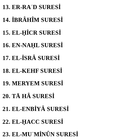
13.
ER-RAʿD SURESİ
14.
İBRÂHÎM SURESİ
15.
EL-ḤİCR SURESİ
16.
EN-NAḤL SURESİ
17.
EL-İSRÂ SURESİ
18.
EL-KEHF SURESİ
19.
MERYEM SURESİ
20.
TĀ HÂ SURESİ
21.
EL-ENBİYÂ SURESİ
22.
EL-ḤACC SURESİ
23.
EL-MUʾMİNÛN SURESİ