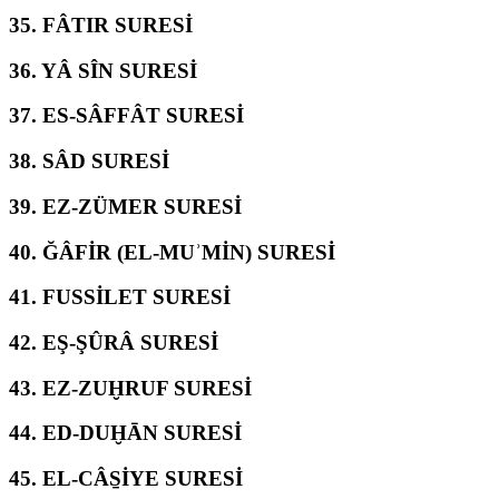
35.
FÂTIR SURESİ
36.
YÂ SÎN SURESİ
37.
ES-SÂFFÂT SURESİ
38.
SÂD SURESİ
39.
EZ-ZÜMER SURESİ
40.
ĞÂFİR (EL-MUʾMİN) SURESİ
41.
FUSSİLET SURESİ
42.
EŞ-ŞÛRÂ SURESİ
43.
EZ-ZUḪRUF SURESİ
44.
ED-DUḪĀN SURESİ
45.
EL-CÂS̱İYE SURESİ