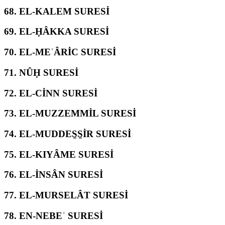
68.
EL-KALEM SURESİ
69.
EL-ḤÂKKA SURESİ
70.
EL-MEʿÂRİC SURESİ
71.
NÛḤ SURESİ
72.
EL-CİNN SURESİ
73.
EL-MUZZEMMİL SURESİ
74.
EL-MUDDES̱S̱İR SURESİ
75.
EL-KIYÂME SURESİ
76.
EL-İNSÂN SURESİ
77.
EL-MURSELÂT SURESİ
78.
EN-NEBEʾ SURESİ