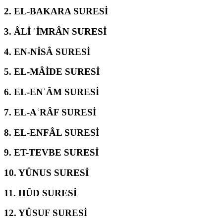
2.
EL-BAKARA SURESİ
3.
ÂLİ ʿİMRÂN SURESİ
4.
EN-NİSÂ SURESİ
5.
EL-MÂİDE SURESİ
6.
EL-ENʿÂM SURESİ
7.
EL-AʿRÂF SURESİ
8.
EL-ENFÂL SURESİ
9.
ET-TEVBE SURESİ
10.
YÛNUS SURESİ
11.
HÛD SURESİ
12.
YÛSUF SURESİ