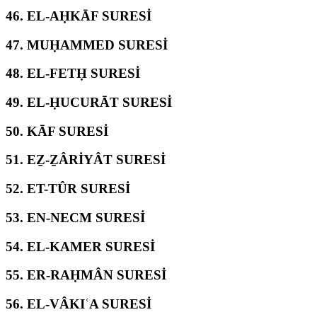
46.
EL-AḤKĀF SURESİ
47.
MUḤAMMED SURESİ
48.
EL-FETḤ SURESİ
49.
EL-ḤUCURĀT SURESİ
50.
KĀF SURESİ
51.
EẔ-ẔÂRİYÂT SURESİ
52.
ET-TÛR SURESİ
53.
EN-NECM SURESİ
54.
EL-KAMER SURESİ
55.
ER-RAḤMÂN SURESİ
56.
EL-VÂKIʿA SURESİ