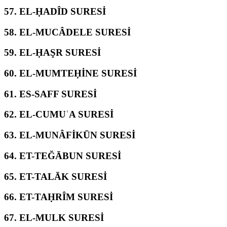
57.
EL-ḤADÎD SURESİ
58.
EL-MUCÂDELE SURESİ
59.
EL-ḤAŞR SURESİ
60.
EL-MUMTEḤİNE SURESİ
61.
ES-SAFF SURESİ
62.
EL-CUMUʿA SURESİ
63.
EL-MUNÂFİKŪN SURESİ
64.
ET-TEĞĀBUN SURESİ
65.
ET-TALĀK SURESİ
66.
ET-TAḤRÎM SURESİ
67.
EL-MULK SURESİ