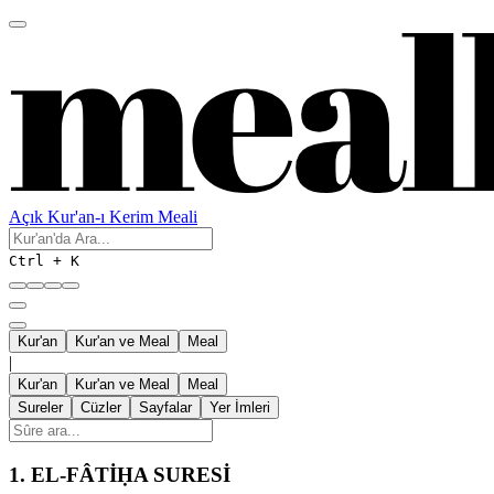
Açık Kur'an-ı Kerim Meali
Ctrl + K
Kur'an
Kur'an ve Meal
Meal
|
Kur'an
Kur'an ve Meal
Meal
Sureler
Cüzler
Sayfalar
Yer İmleri
1.
EL-FÂTİḤA SURESİ