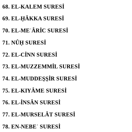
68.
EL-KALEM SURESİ
69.
EL-ḤÂKKA SURESİ
70.
EL-MEʿÂRİC SURESİ
71.
NÛḤ SURESİ
72.
EL-CİNN SURESİ
73.
EL-MUZZEMMİL SURESİ
74.
EL-MUDDES̱S̱İR SURESİ
75.
EL-KIYÂME SURESİ
76.
EL-İNSÂN SURESİ
77.
EL-MURSELÂT SURESİ
78.
EN-NEBEʾ SURESİ