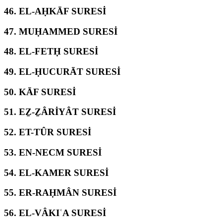
46.
EL-AḤKĀF SURESİ
47.
MUḤAMMED SURESİ
48.
EL-FETḤ SURESİ
49.
EL-ḤUCURĀT SURESİ
50.
KĀF SURESİ
51.
EẔ-ẔÂRİYÂT SURESİ
52.
ET-TÛR SURESİ
53.
EN-NECM SURESİ
54.
EL-KAMER SURESİ
55.
ER-RAḤMÂN SURESİ
56.
EL-VÂKIʿA SURESİ