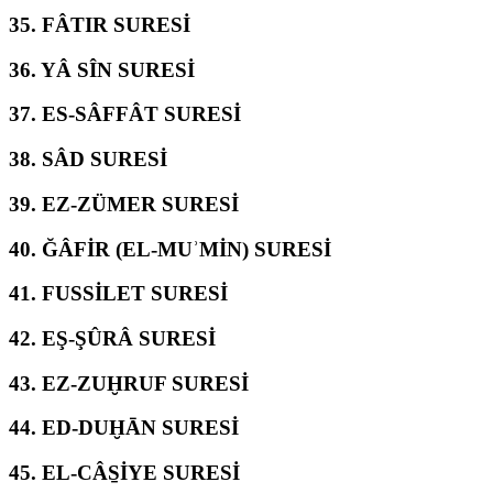
35.
FÂTIR SURESİ
36.
YÂ SÎN SURESİ
37.
ES-SÂFFÂT SURESİ
38.
SÂD SURESİ
39.
EZ-ZÜMER SURESİ
40.
ĞÂFİR (EL-MUʾMİN) SURESİ
41.
FUSSİLET SURESİ
42.
EŞ-ŞÛRÂ SURESİ
43.
EZ-ZUḪRUF SURESİ
44.
ED-DUḪĀN SURESİ
45.
EL-CÂS̱İYE SURESİ