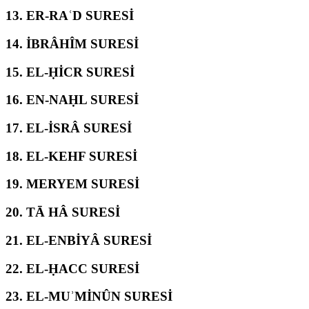
13.
ER-RAʿD SURESİ
14.
İBRÂHÎM SURESİ
15.
EL-ḤİCR SURESİ
16.
EN-NAḤL SURESİ
17.
EL-İSRÂ SURESİ
18.
EL-KEHF SURESİ
19.
MERYEM SURESİ
20.
TĀ HÂ SURESİ
21.
EL-ENBİYÂ SURESİ
22.
EL-ḤACC SURESİ
23.
EL-MUʾMİNÛN SURESİ