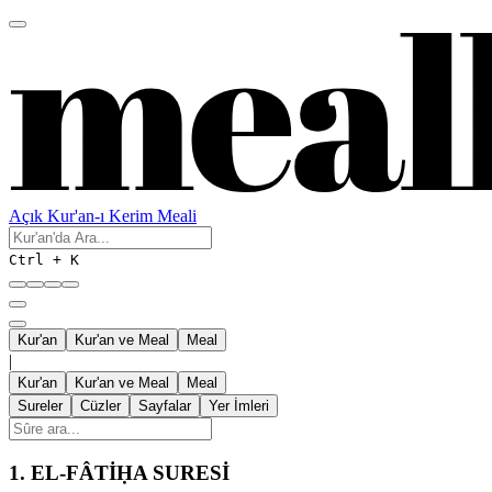
Açık Kur'an-ı Kerim Meali
Ctrl + K
Kur'an
Kur'an ve Meal
Meal
|
Kur'an
Kur'an ve Meal
Meal
Sureler
Cüzler
Sayfalar
Yer İmleri
1.
EL-FÂTİḤA SURESİ