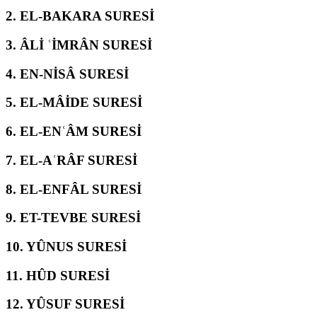
2.
EL-BAKARA SURESİ
3.
ÂLİ ʿİMRÂN SURESİ
4.
EN-NİSÂ SURESİ
5.
EL-MÂİDE SURESİ
6.
EL-ENʿÂM SURESİ
7.
EL-AʿRÂF SURESİ
8.
EL-ENFÂL SURESİ
9.
ET-TEVBE SURESİ
10.
YÛNUS SURESİ
11.
HÛD SURESİ
12.
YÛSUF SURESİ