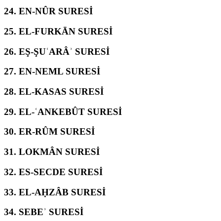
24.
EN-NÛR SURESİ
25.
EL-FURKĀN SURESİ
26.
EŞ-ŞUʿARÂʾ SURESİ
27.
EN-NEML SURESİ
28.
EL-KASAS SURESİ
29.
EL-ʿANKEBÛT SURESİ
30.
ER-RÛM SURESİ
31.
LOKMÂN SURESİ
32.
ES-SECDE SURESİ
33.
EL-AḤZÂB SURESİ
34.
SEBEʾ SURESİ