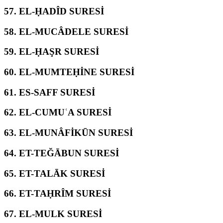
57.
EL-ḤADÎD SURESİ
58.
EL-MUCÂDELE SURESİ
59.
EL-ḤAŞR SURESİ
60.
EL-MUMTEḤİNE SURESİ
61.
ES-SAFF SURESİ
62.
EL-CUMUʿA SURESİ
63.
EL-MUNÂFİKŪN SURESİ
64.
ET-TEĞĀBUN SURESİ
65.
ET-TALĀK SURESİ
66.
ET-TAḤRÎM SURESİ
67.
EL-MULK SURESİ