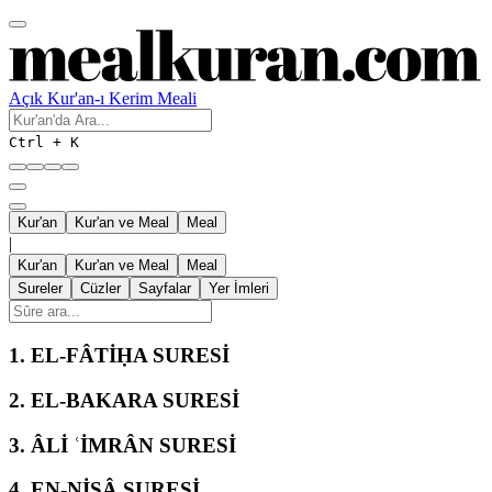
Açık Kur'an-ı Kerim Meali
Ctrl + K
Kur'an
Kur'an ve Meal
Meal
|
Kur'an
Kur'an ve Meal
Meal
Sureler
Cüzler
Sayfalar
Yer İmleri
1.
EL-FÂTİḤA SURESİ
2.
EL-BAKARA SURESİ
3.
ÂLİ ʿİMRÂN SURESİ
4.
EN-NİSÂ SURESİ