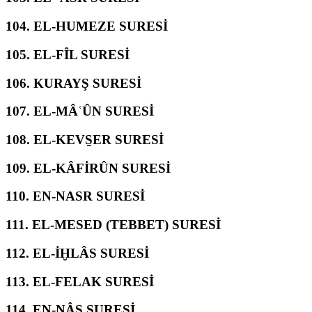
104.
EL-HUMEZE SURESİ
105.
EL-FÎL SURESİ
106.
KURAYŞ SURESİ
107.
EL-MÂʿÛN SURESİ
108.
EL-KEVS̱ER SURESİ
109.
EL-KÂFİRÛN SURESİ
110.
EN-NASR SURESİ
111.
EL-MESED (TEBBET) SURESİ
112.
EL-İḪLÂS SURESİ
113.
EL-FELAK SURESİ
114.
EN-NÂS SURESİ