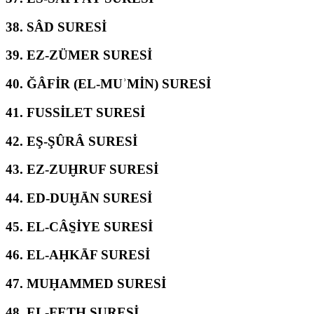
38.
SÂD SURESİ
39.
EZ-ZÜMER SURESİ
40.
ĞÂFİR (EL-MUʾMİN) SURESİ
41.
FUSSİLET SURESİ
42.
EŞ-ŞÛRÂ SURESİ
43.
EZ-ZUḪRUF SURESİ
44.
ED-DUḪĀN SURESİ
45.
EL-CÂS̱İYE SURESİ
46.
EL-AḤKĀF SURESİ
47.
MUḤAMMED SURESİ
48.
EL-FETḤ SURESİ