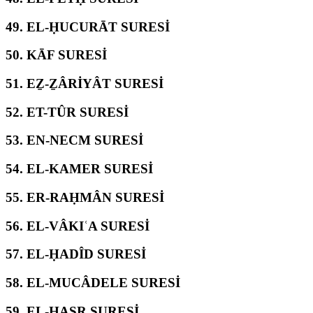
49.
EL-ḤUCURĀT SURESİ
50.
KĀF SURESİ
51.
EẔ-ẔÂRİYÂT SURESİ
52.
ET-TÛR SURESİ
53.
EN-NECM SURESİ
54.
EL-KAMER SURESİ
55.
ER-RAḤMÂN SURESİ
56.
EL-VÂKIʿA SURESİ
57.
EL-ḤADÎD SURESİ
58.
EL-MUCÂDELE SURESİ
59.
EL-ḤAŞR SURESİ