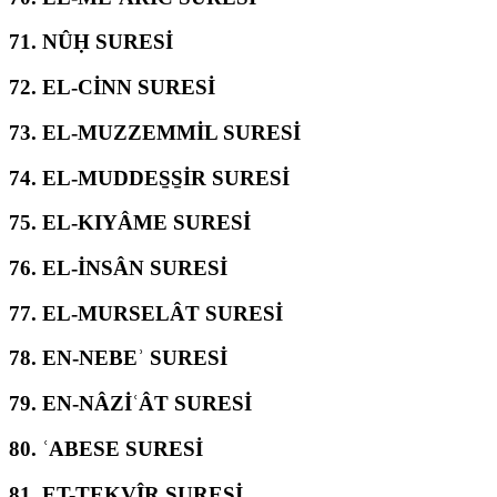
71.
NÛḤ SURESİ
72.
EL-CİNN SURESİ
73.
EL-MUZZEMMİL SURESİ
74.
EL-MUDDES̱S̱İR SURESİ
75.
EL-KIYÂME SURESİ
76.
EL-İNSÂN SURESİ
77.
EL-MURSELÂT SURESİ
78.
EN-NEBEʾ SURESİ
79.
EN-NÂZİʿÂT SURESİ
80.
ʿABESE SURESİ
81.
ET-TEKVÎR SURESİ