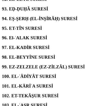
93.
EḌ-ḌUḤÂ SURESİ
94.
EŞ-ŞERḤ (EL-İNŞİRÂḤ) SURESİ
95.
ET-TÎN SURESİ
96.
El-ʿALAK SURESİ
97.
EL-KADİR SURESİ
98.
EL-BEYYİNE SURESİ
99.
EZ-ZELZELE (EZ-ZİLZÂL) SURESİ
100.
EL-ʿÂDİYÂT SURESİ
101.
EL-KĀRİʿA SURESİ
102.
ET-TEKÂS̱UR SURESİ
103.
EL-ʿASR SURESİ