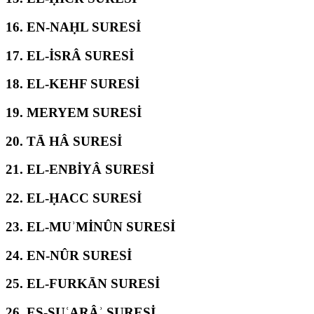
16.
EN-NAḤL SURESİ
17.
EL-İSRÂ SURESİ
18.
EL-KEHF SURESİ
19.
MERYEM SURESİ
20.
TĀ HÂ SURESİ
21.
EL-ENBİYÂ SURESİ
22.
EL-ḤACC SURESİ
23.
EL-MUʾMİNÛN SURESİ
24.
EN-NÛR SURESİ
25.
EL-FURKĀN SURESİ
26.
EŞ-ŞUʿARÂʾ SURESİ