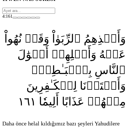
4:161
وَأَخۡذِهِمُ ٱلرِّبَوٰاْ وَقَدۡ نُهُواْ
عَنۡهُ وَأَكۡلِهِمۡ أَمۡوَٰلَ
ٱلنَّاسِ بِٱلۡبَـٰطِلِۚ
وَأَعۡتَدۡنَا لِلۡكَـٰفِرِينَ
١٦١
مِنۡهُمۡ عَذَابًا أَلِيمٗا
Daha önce helal kıldığımız bazı şeyleri Yahudilere