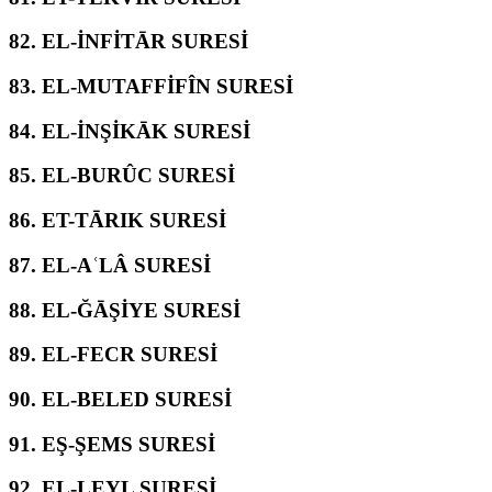
82.
EL-İNFİTĀR SURESİ
83.
EL-MUTAFFİFÎN SURESİ
84.
EL-İNŞİKĀK SURESİ
85.
EL-BURÛC SURESİ
86.
ET-TĀRIK SURESİ
87.
EL-AʿLÂ SURESİ
88.
EL-ĞĀŞİYE SURESİ
89.
EL-FECR SURESİ
90.
EL-BELED SURESİ
91.
EŞ-ŞEMS SURESİ
92.
EL-LEYL SURESİ