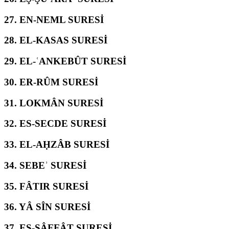
27.
EN-NEML SURESİ
28.
EL-KASAS SURESİ
29.
EL-ʿANKEBÛT SURESİ
30.
ER-RÛM SURESİ
31.
LOKMÂN SURESİ
32.
ES-SECDE SURESİ
33.
EL-AḤZÂB SURESİ
34.
SEBEʾ SURESİ
35.
FÂTIR SURESİ
36.
YÂ SÎN SURESİ
37.
ES-SÂFFÂT SURESİ