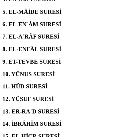
5.
EL-MÂİDE SURESİ
6.
EL-ENʿÂM SURESİ
7.
EL-AʿRÂF SURESİ
8.
EL-ENFÂL SURESİ
9.
ET-TEVBE SURESİ
10.
YÛNUS SURESİ
11.
HÛD SURESİ
12.
YÛSUF SURESİ
13.
ER-RAʿD SURESİ
14.
İBRÂHÎM SURESİ
15.
EL-ḤİCR SURESİ