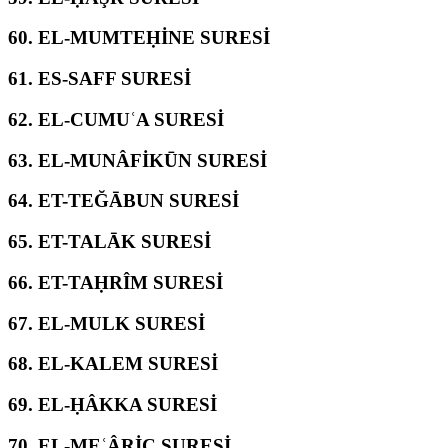
60.
EL-MUMTEḤİNE SURESİ
61.
ES-SAFF SURESİ
62.
EL-CUMUʿA SURESİ
63.
EL-MUNÂFİKŪN SURESİ
64.
ET-TEĞĀBUN SURESİ
65.
ET-TALĀK SURESİ
66.
ET-TAḤRÎM SURESİ
67.
EL-MULK SURESİ
68.
EL-KALEM SURESİ
69.
EL-ḤÂKKA SURESİ
70.
EL-MEʿÂRİC SURESİ