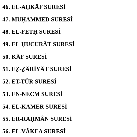
46.
EL-AḤKĀF SURESİ
47.
MUḤAMMED SURESİ
48.
EL-FETḤ SURESİ
49.
EL-ḤUCURĀT SURESİ
50.
KĀF SURESİ
51.
EẔ-ẔÂRİYÂT SURESİ
52.
ET-TÛR SURESİ
53.
EN-NECM SURESİ
54.
EL-KAMER SURESİ
55.
ER-RAḤMÂN SURESİ
56.
EL-VÂKIʿA SURESİ