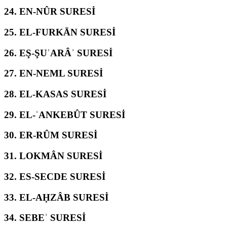
24.
EN-NÛR SURESİ
25.
EL-FURKĀN SURESİ
26.
EŞ-ŞUʿARÂʾ SURESİ
27.
EN-NEML SURESİ
28.
EL-KASAS SURESİ
29.
EL-ʿANKEBÛT SURESİ
30.
ER-RÛM SURESİ
31.
LOKMÂN SURESİ
32.
ES-SECDE SURESİ
33.
EL-AḤZÂB SURESİ
34.
SEBEʾ SURESİ