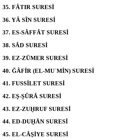
35.
FÂTIR SURESİ
36.
YÂ SÎN SURESİ
37.
ES-SÂFFÂT SURESİ
38.
SÂD SURESİ
39.
EZ-ZÜMER SURESİ
40.
ĞÂFİR (EL-MUʾMİN) SURESİ
41.
FUSSİLET SURESİ
42.
EŞ-ŞÛRÂ SURESİ
43.
EZ-ZUḪRUF SURESİ
44.
ED-DUḪĀN SURESİ
45.
EL-CÂS̱İYE SURESİ