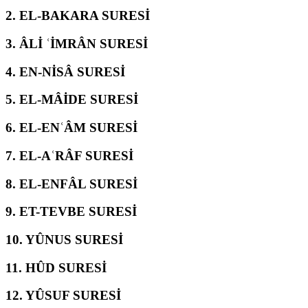
2.
EL-BAKARA SURESİ
3.
ÂLİ ʿİMRÂN SURESİ
4.
EN-NİSÂ SURESİ
5.
EL-MÂİDE SURESİ
6.
EL-ENʿÂM SURESİ
7.
EL-AʿRÂF SURESİ
8.
EL-ENFÂL SURESİ
9.
ET-TEVBE SURESİ
10.
YÛNUS SURESİ
11.
HÛD SURESİ
12.
YÛSUF SURESİ