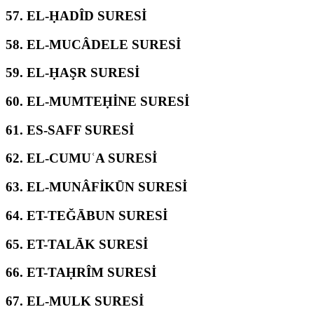
57.
EL-ḤADÎD SURESİ
58.
EL-MUCÂDELE SURESİ
59.
EL-ḤAŞR SURESİ
60.
EL-MUMTEḤİNE SURESİ
61.
ES-SAFF SURESİ
62.
EL-CUMUʿA SURESİ
63.
EL-MUNÂFİKŪN SURESİ
64.
ET-TEĞĀBUN SURESİ
65.
ET-TALĀK SURESİ
66.
ET-TAḤRÎM SURESİ
67.
EL-MULK SURESİ