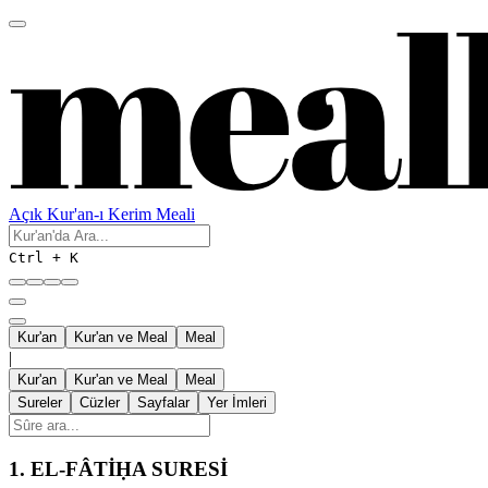
Açık Kur'an-ı Kerim Meali
Ctrl + K
Kur'an
Kur'an ve Meal
Meal
|
Kur'an
Kur'an ve Meal
Meal
Sureler
Cüzler
Sayfalar
Yer İmleri
1.
EL-FÂTİḤA SURESİ