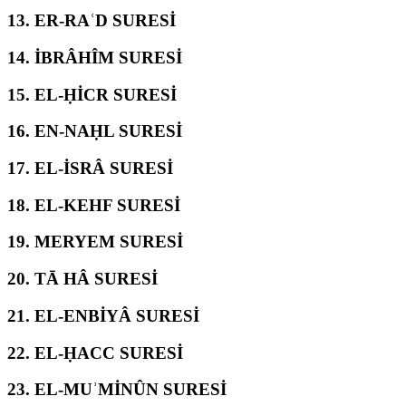
13.
ER-RAʿD SURESİ
14.
İBRÂHÎM SURESİ
15.
EL-ḤİCR SURESİ
16.
EN-NAḤL SURESİ
17.
EL-İSRÂ SURESİ
18.
EL-KEHF SURESİ
19.
MERYEM SURESİ
20.
TĀ HÂ SURESİ
21.
EL-ENBİYÂ SURESİ
22.
EL-ḤACC SURESİ
23.
EL-MUʾMİNÛN SURESİ