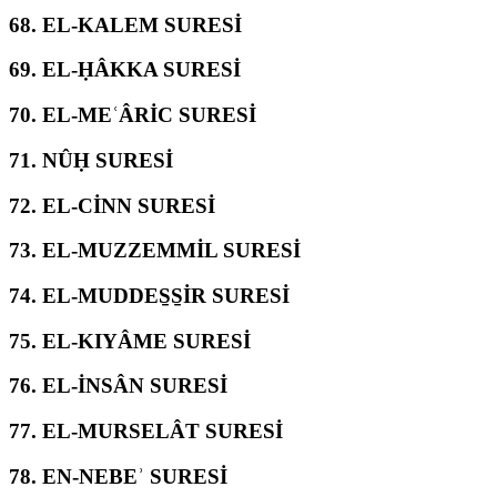
68.
EL-KALEM SURESİ
69.
EL-ḤÂKKA SURESİ
70.
EL-MEʿÂRİC SURESİ
71.
NÛḤ SURESİ
72.
EL-CİNN SURESİ
73.
EL-MUZZEMMİL SURESİ
74.
EL-MUDDES̱S̱İR SURESİ
75.
EL-KIYÂME SURESİ
76.
EL-İNSÂN SURESİ
77.
EL-MURSELÂT SURESİ
78.
EN-NEBEʾ SURESİ