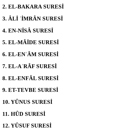
2.
EL-BAKARA SURESİ
3.
ÂLİ ʿİMRÂN SURESİ
4.
EN-NİSÂ SURESİ
5.
EL-MÂİDE SURESİ
6.
EL-ENʿÂM SURESİ
7.
EL-AʿRÂF SURESİ
8.
EL-ENFÂL SURESİ
9.
ET-TEVBE SURESİ
10.
YÛNUS SURESİ
11.
HÛD SURESİ
12.
YÛSUF SURESİ