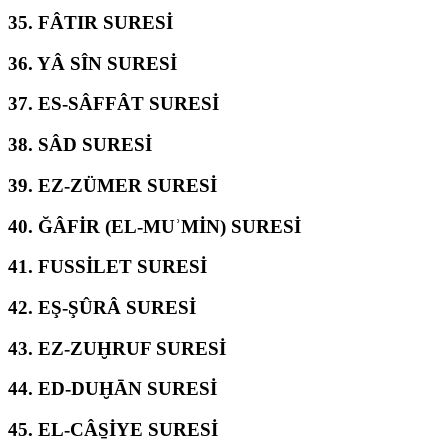
35.
FÂTIR SURESİ
36.
YÂ SÎN SURESİ
37.
ES-SÂFFÂT SURESİ
38.
SÂD SURESİ
39.
EZ-ZÜMER SURESİ
40.
ĞÂFİR (EL-MUʾMİN) SURESİ
41.
FUSSİLET SURESİ
42.
EŞ-ŞÛRÂ SURESİ
43.
EZ-ZUḪRUF SURESİ
44.
ED-DUḪĀN SURESİ
45.
EL-CÂS̱İYE SURESİ