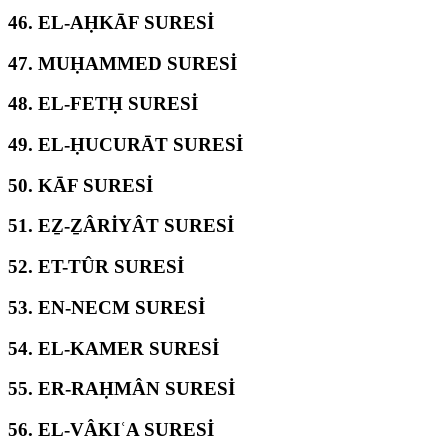
46.
EL-AḤKĀF SURESİ
47.
MUḤAMMED SURESİ
48.
EL-FETḤ SURESİ
49.
EL-ḤUCURĀT SURESİ
50.
KĀF SURESİ
51.
EẔ-ẔÂRİYÂT SURESİ
52.
ET-TÛR SURESİ
53.
EN-NECM SURESİ
54.
EL-KAMER SURESİ
55.
ER-RAḤMÂN SURESİ
56.
EL-VÂKIʿA SURESİ