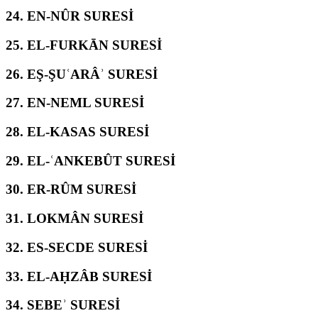
24.
EN-NÛR SURESİ
25.
EL-FURKĀN SURESİ
26.
EŞ-ŞUʿARÂʾ SURESİ
27.
EN-NEML SURESİ
28.
EL-KASAS SURESİ
29.
EL-ʿANKEBÛT SURESİ
30.
ER-RÛM SURESİ
31.
LOKMÂN SURESİ
32.
ES-SECDE SURESİ
33.
EL-AḤZÂB SURESİ
34.
SEBEʾ SURESİ