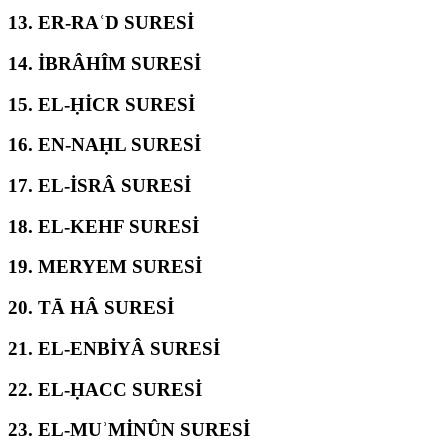
13.
ER-RAʿD SURESİ
14.
İBRÂHÎM SURESİ
15.
EL-ḤİCR SURESİ
16.
EN-NAḤL SURESİ
17.
EL-İSRÂ SURESİ
18.
EL-KEHF SURESİ
19.
MERYEM SURESİ
20.
TĀ HÂ SURESİ
21.
EL-ENBİYÂ SURESİ
22.
EL-ḤACC SURESİ
23.
EL-MUʾMİNÛN SURESİ