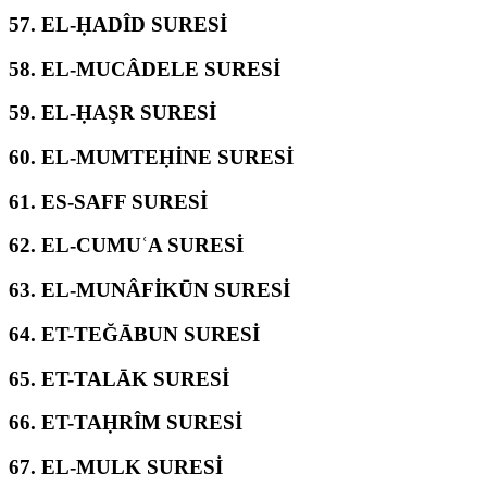
57.
EL-ḤADÎD SURESİ
58.
EL-MUCÂDELE SURESİ
59.
EL-ḤAŞR SURESİ
60.
EL-MUMTEḤİNE SURESİ
61.
ES-SAFF SURESİ
62.
EL-CUMUʿA SURESİ
63.
EL-MUNÂFİKŪN SURESİ
64.
ET-TEĞĀBUN SURESİ
65.
ET-TALĀK SURESİ
66.
ET-TAḤRÎM SURESİ
67.
EL-MULK SURESİ