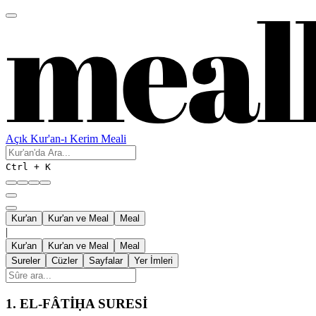
Açık Kur'an-ı Kerim Meali
Ctrl + K
Kur'an
Kur'an ve Meal
Meal
|
Kur'an
Kur'an ve Meal
Meal
Sureler
Cüzler
Sayfalar
Yer İmleri
1.
EL-FÂTİḤA SURESİ