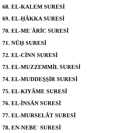
68.
EL-KALEM SURESİ
69.
EL-ḤÂKKA SURESİ
70.
EL-MEʿÂRİC SURESİ
71.
NÛḤ SURESİ
72.
EL-CİNN SURESİ
73.
EL-MUZZEMMİL SURESİ
74.
EL-MUDDES̱S̱İR SURESİ
75.
EL-KIYÂME SURESİ
76.
EL-İNSÂN SURESİ
77.
EL-MURSELÂT SURESİ
78.
EN-NEBEʾ SURESİ