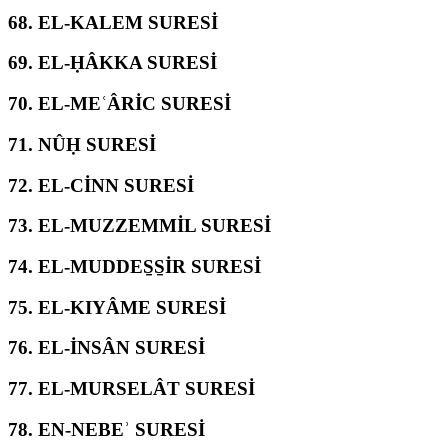
68.
EL-KALEM SURESİ
69.
EL-ḤÂKKA SURESİ
70.
EL-MEʿÂRİC SURESİ
71.
NÛḤ SURESİ
72.
EL-CİNN SURESİ
73.
EL-MUZZEMMİL SURESİ
74.
EL-MUDDES̱S̱İR SURESİ
75.
EL-KIYÂME SURESİ
76.
EL-İNSÂN SURESİ
77.
EL-MURSELÂT SURESİ
78.
EN-NEBEʾ SURESİ