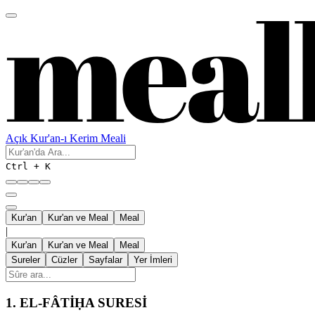
Açık Kur'an-ı Kerim Meali
Ctrl + K
Kur'an
Kur'an ve Meal
Meal
|
Kur'an
Kur'an ve Meal
Meal
Sureler
Cüzler
Sayfalar
Yer İmleri
1.
EL-FÂTİḤA SURESİ