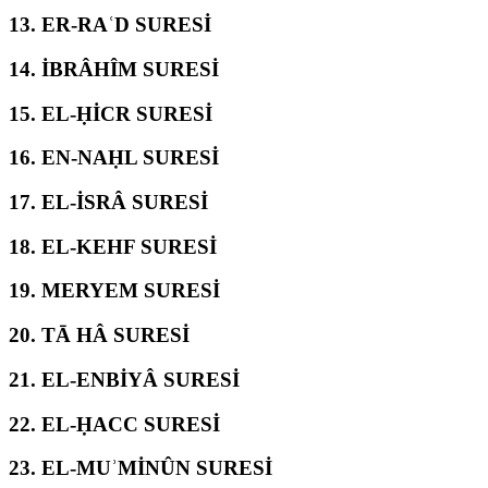
13.
ER-RAʿD SURESİ
14.
İBRÂHÎM SURESİ
15.
EL-ḤİCR SURESİ
16.
EN-NAḤL SURESİ
17.
EL-İSRÂ SURESİ
18.
EL-KEHF SURESİ
19.
MERYEM SURESİ
20.
TĀ HÂ SURESİ
21.
EL-ENBİYÂ SURESİ
22.
EL-ḤACC SURESİ
23.
EL-MUʾMİNÛN SURESİ