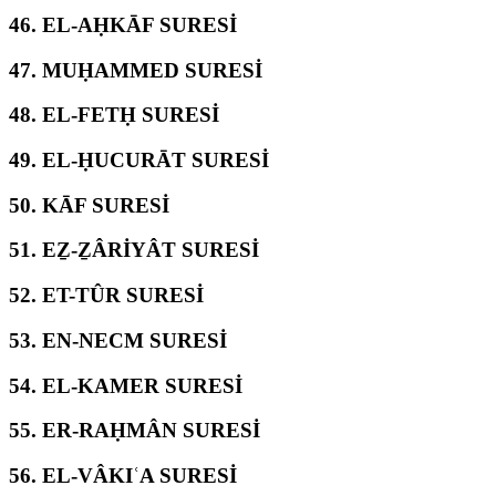
46.
EL-AḤKĀF SURESİ
47.
MUḤAMMED SURESİ
48.
EL-FETḤ SURESİ
49.
EL-ḤUCURĀT SURESİ
50.
KĀF SURESİ
51.
EẔ-ẔÂRİYÂT SURESİ
52.
ET-TÛR SURESİ
53.
EN-NECM SURESİ
54.
EL-KAMER SURESİ
55.
ER-RAḤMÂN SURESİ
56.
EL-VÂKIʿA SURESİ