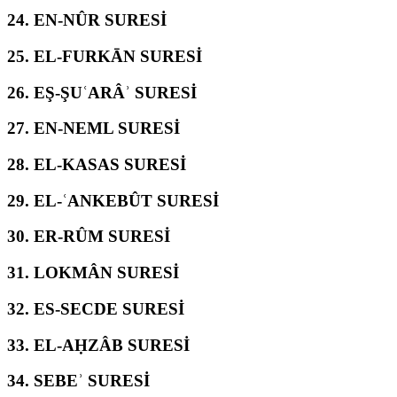
24.
EN-NÛR SURESİ
25.
EL-FURKĀN SURESİ
26.
EŞ-ŞUʿARÂʾ SURESİ
27.
EN-NEML SURESİ
28.
EL-KASAS SURESİ
29.
EL-ʿANKEBÛT SURESİ
30.
ER-RÛM SURESİ
31.
LOKMÂN SURESİ
32.
ES-SECDE SURESİ
33.
EL-AḤZÂB SURESİ
34.
SEBEʾ SURESİ