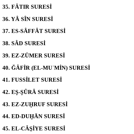
35.
FÂTIR SURESİ
36.
YÂ SÎN SURESİ
37.
ES-SÂFFÂT SURESİ
38.
SÂD SURESİ
39.
EZ-ZÜMER SURESİ
40.
ĞÂFİR (EL-MUʾMİN) SURESİ
41.
FUSSİLET SURESİ
42.
EŞ-ŞÛRÂ SURESİ
43.
EZ-ZUḪRUF SURESİ
44.
ED-DUḪĀN SURESİ
45.
EL-CÂS̱İYE SURESİ