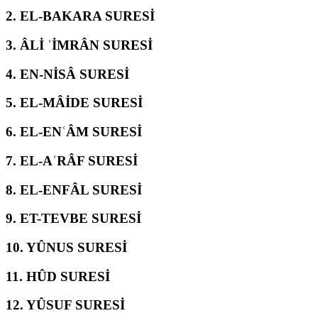
2.
EL-BAKARA SURESİ
3.
ÂLİ ʿİMRÂN SURESİ
4.
EN-NİSÂ SURESİ
5.
EL-MÂİDE SURESİ
6.
EL-ENʿÂM SURESİ
7.
EL-AʿRÂF SURESİ
8.
EL-ENFÂL SURESİ
9.
ET-TEVBE SURESİ
10.
YÛNUS SURESİ
11.
HÛD SURESİ
12.
YÛSUF SURESİ