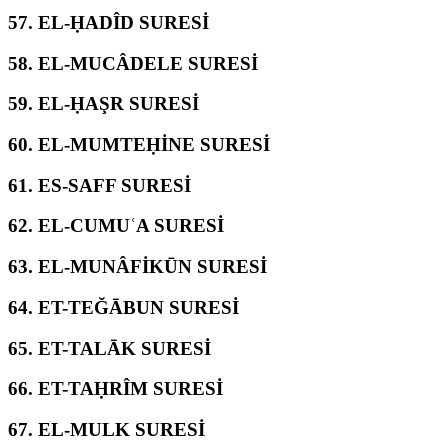
57.
EL-ḤADÎD SURESİ
58.
EL-MUCÂDELE SURESİ
59.
EL-ḤAŞR SURESİ
60.
EL-MUMTEḤİNE SURESİ
61.
ES-SAFF SURESİ
62.
EL-CUMUʿA SURESİ
63.
EL-MUNÂFİKŪN SURESİ
64.
ET-TEĞĀBUN SURESİ
65.
ET-TALĀK SURESİ
66.
ET-TAḤRÎM SURESİ
67.
EL-MULK SURESİ