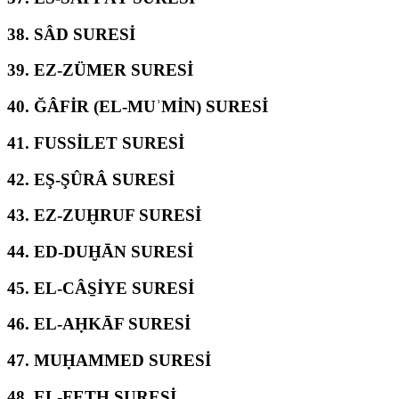
38.
SÂD SURESİ
39.
EZ-ZÜMER SURESİ
40.
ĞÂFİR (EL-MUʾMİN) SURESİ
41.
FUSSİLET SURESİ
42.
EŞ-ŞÛRÂ SURESİ
43.
EZ-ZUḪRUF SURESİ
44.
ED-DUḪĀN SURESİ
45.
EL-CÂS̱İYE SURESİ
46.
EL-AḤKĀF SURESİ
47.
MUḤAMMED SURESİ
48.
EL-FETḤ SURESİ