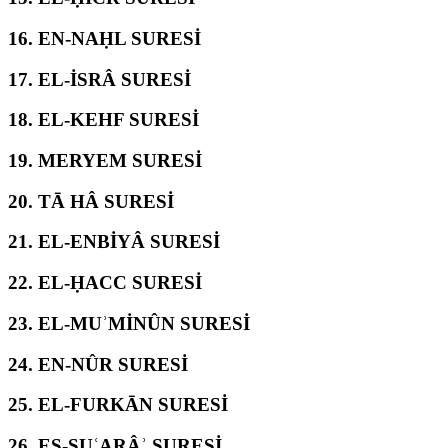
16.
EN-NAḤL SURESİ
17.
EL-İSRÂ SURESİ
18.
EL-KEHF SURESİ
19.
MERYEM SURESİ
20.
TĀ HÂ SURESİ
21.
EL-ENBİYÂ SURESİ
22.
EL-ḤACC SURESİ
23.
EL-MUʾMİNÛN SURESİ
24.
EN-NÛR SURESİ
25.
EL-FURKĀN SURESİ
26.
EŞ-ŞUʿARÂʾ SURESİ