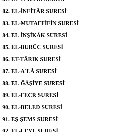
82.
EL-İNFİTĀR SURESİ
83.
EL-MUTAFFİFÎN SURESİ
84.
EL-İNŞİKĀK SURESİ
85.
EL-BURÛC SURESİ
86.
ET-TĀRIK SURESİ
87.
EL-AʿLÂ SURESİ
88.
EL-ĞĀŞİYE SURESİ
89.
EL-FECR SURESİ
90.
EL-BELED SURESİ
91.
EŞ-ŞEMS SURESİ
92.
EL-LEYL SURESİ