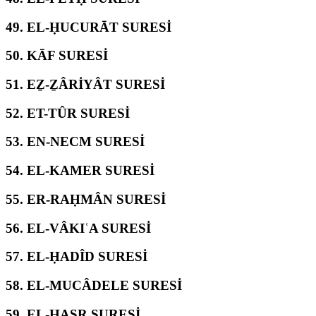
49.
EL-ḤUCURĀT SURESİ
50.
KĀF SURESİ
51.
EẔ-ẔÂRİYÂT SURESİ
52.
ET-TÛR SURESİ
53.
EN-NECM SURESİ
54.
EL-KAMER SURESİ
55.
ER-RAḤMÂN SURESİ
56.
EL-VÂKIʿA SURESİ
57.
EL-ḤADÎD SURESİ
58.
EL-MUCÂDELE SURESİ
59.
EL-ḤAŞR SURESİ