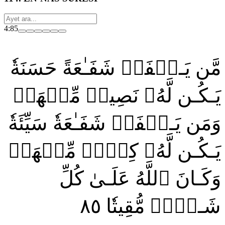
4:85
مَّن يَـشۡفَعۡ شَفَـٰعَةً حَسَنَةٗ
يَـكُـن لَّهُۥ نَصِيبٞ مِّنۡهَاۖ
وَمَن يَـشۡفَعۡ شَفَـٰعَةٗ سَيِّئَةٗ
يَـكُـن لَّهُۥ كِفۡلٞ مِّنۡهَاۗ
وَكَـانَ ٱللَّهُ عَلَـىٰ كُلِّ
٨٥
شَـيۡءٖ مُّقِيتٗا