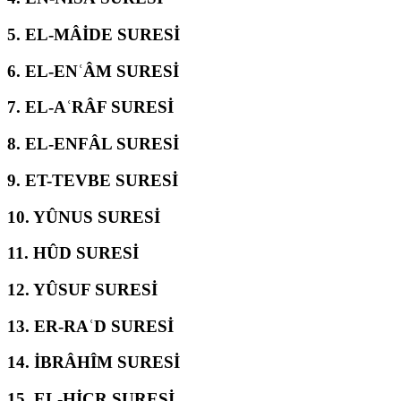
5.
EL-MÂİDE SURESİ
6.
EL-ENʿÂM SURESİ
7.
EL-AʿRÂF SURESİ
8.
EL-ENFÂL SURESİ
9.
ET-TEVBE SURESİ
10.
YÛNUS SURESİ
11.
HÛD SURESİ
12.
YÛSUF SURESİ
13.
ER-RAʿD SURESİ
14.
İBRÂHÎM SURESİ
15.
EL-ḤİCR SURESİ