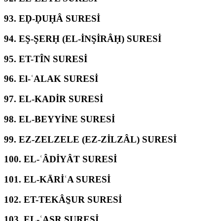
93.
EḌ-ḌUḤÂ SURESİ
94.
EŞ-ŞERḤ (EL-İNŞİRÂḤ) SURESİ
95.
ET-TÎN SURESİ
96.
El-ʿALAK SURESİ
97.
EL-KADİR SURESİ
98.
EL-BEYYİNE SURESİ
99.
EZ-ZELZELE (EZ-ZİLZÂL) SURESİ
100.
EL-ʿÂDİYÂT SURESİ
101.
EL-KĀRİʿA SURESİ
102.
ET-TEKÂS̱UR SURESİ
103.
EL-ʿASR SURESİ