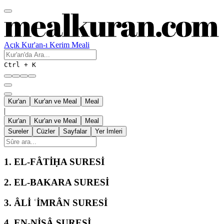
Açık Kur'an-ı Kerim Meali
Ctrl + K
Kur'an
Kur'an ve Meal
Meal
|
Kur'an
Kur'an ve Meal
Meal
Sureler
Cüzler
Sayfalar
Yer İmleri
1.
EL-FÂTİḤA SURESİ
2.
EL-BAKARA SURESİ
3.
ÂLİ ʿİMRÂN SURESİ
4.
EN-NİSÂ SURESİ