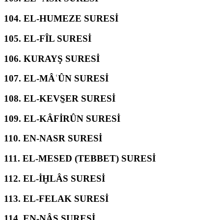
104.
EL-HUMEZE SURESİ
105.
EL-FÎL SURESİ
106.
KURAYŞ SURESİ
107.
EL-MÂʿÛN SURESİ
108.
EL-KEVS̱ER SURESİ
109.
EL-KÂFİRÛN SURESİ
110.
EN-NASR SURESİ
111.
EL-MESED (TEBBET) SURESİ
112.
EL-İḪLÂS SURESİ
113.
EL-FELAK SURESİ
114.
EN-NÂS SURESİ