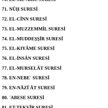
71.
NÛḤ SURESİ
72.
EL-CİNN SURESİ
73.
EL-MUZZEMMİL SURESİ
74.
EL-MUDDES̱S̱İR SURESİ
75.
EL-KIYÂME SURESİ
76.
EL-İNSÂN SURESİ
77.
EL-MURSELÂT SURESİ
78.
EN-NEBEʾ SURESİ
79.
EN-NÂZİʿÂT SURESİ
80.
ʿABESE SURESİ
81.
ET-TEKVÎR SURESİ