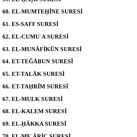
60.
EL-MUMTEḤİNE SURESİ
61.
ES-SAFF SURESİ
62.
EL-CUMUʿA SURESİ
63.
EL-MUNÂFİKŪN SURESİ
64.
ET-TEĞĀBUN SURESİ
65.
ET-TALĀK SURESİ
66.
ET-TAḤRÎM SURESİ
67.
EL-MULK SURESİ
68.
EL-KALEM SURESİ
69.
EL-ḤÂKKA SURESİ
70.
EL-MEʿÂRİC SURESİ