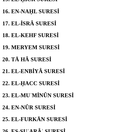
16.
EN-NAḤL SURESİ
17.
EL-İSRÂ SURESİ
18.
EL-KEHF SURESİ
19.
MERYEM SURESİ
20.
TĀ HÂ SURESİ
21.
EL-ENBİYÂ SURESİ
22.
EL-ḤACC SURESİ
23.
EL-MUʾMİNÛN SURESİ
24.
EN-NÛR SURESİ
25.
EL-FURKĀN SURESİ
26.
EŞ-ŞUʿARÂʾ SURESİ