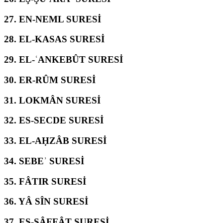
27.
EN-NEML SURESİ
28.
EL-KASAS SURESİ
29.
EL-ʿANKEBÛT SURESİ
30.
ER-RÛM SURESİ
31.
LOKMÂN SURESİ
32.
ES-SECDE SURESİ
33.
EL-AḤZÂB SURESİ
34.
SEBEʾ SURESİ
35.
FÂTIR SURESİ
36.
YÂ SÎN SURESİ
37.
ES-SÂFFÂT SURESİ