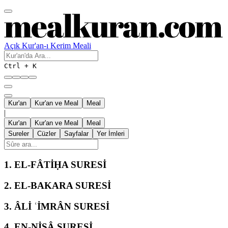
Açık Kur'an-ı Kerim Meali
Ctrl + K
Kur'an
Kur'an ve Meal
Meal
|
Kur'an
Kur'an ve Meal
Meal
Sureler
Cüzler
Sayfalar
Yer İmleri
1.
EL-FÂTİḤA SURESİ
2.
EL-BAKARA SURESİ
3.
ÂLİ ʿİMRÂN SURESİ
4.
EN-NİSÂ SURESİ