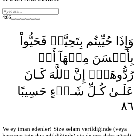
4:86
وَإِذَا حُيِّيتُم بِتَحِيَّةٖ فَحَيُّواْ
بِأَحۡسَنَ مِنۡهَآ أَوۡ
رُدُّوهَآۗ إِنَّ ٱللَّهَ كَـانَ
عَلَـىٰ كُـلِّ شَـيۡءٍ حَسِيبًا
٨٦
Ve ey iman edenler! Size selam verildiğinde
(veya
hayrınız için dua edildiğinde)
siz de ona daha güzeli