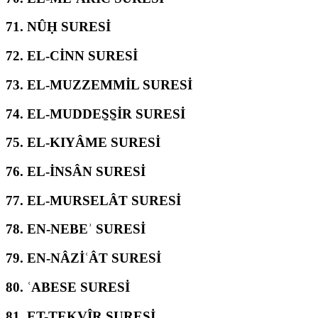
71.
NÛḤ SURESİ
72.
EL-CİNN SURESİ
73.
EL-MUZZEMMİL SURESİ
74.
EL-MUDDES̱S̱İR SURESİ
75.
EL-KIYÂME SURESİ
76.
EL-İNSÂN SURESİ
77.
EL-MURSELÂT SURESİ
78.
EN-NEBEʾ SURESİ
79.
EN-NÂZİʿÂT SURESİ
80.
ʿABESE SURESİ
81.
ET-TEKVÎR SURESİ