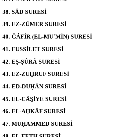
38.
SÂD SURESİ
39.
EZ-ZÜMER SURESİ
40.
ĞÂFİR (EL-MUʾMİN) SURESİ
41.
FUSSİLET SURESİ
42.
EŞ-ŞÛRÂ SURESİ
43.
EZ-ZUḪRUF SURESİ
44.
ED-DUḪĀN SURESİ
45.
EL-CÂS̱İYE SURESİ
46.
EL-AḤKĀF SURESİ
47.
MUḤAMMED SURESİ
48.
EL-FETḤ SURESİ