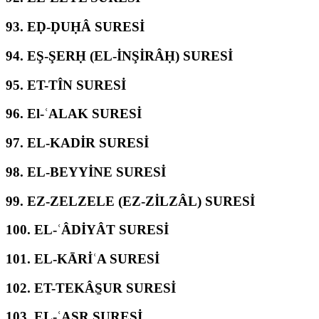
93.
EḌ-ḌUḤÂ SURESİ
94.
EŞ-ŞERḤ (EL-İNŞİRÂḤ) SURESİ
95.
ET-TÎN SURESİ
96.
El-ʿALAK SURESİ
97.
EL-KADİR SURESİ
98.
EL-BEYYİNE SURESİ
99.
EZ-ZELZELE (EZ-ZİLZÂL) SURESİ
100.
EL-ʿÂDİYÂT SURESİ
101.
EL-KĀRİʿA SURESİ
102.
ET-TEKÂS̱UR SURESİ
103.
EL-ʿASR SURESİ