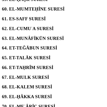
60.
EL-MUMTEḤİNE SURESİ
61.
ES-SAFF SURESİ
62.
EL-CUMUʿA SURESİ
63.
EL-MUNÂFİKŪN SURESİ
64.
ET-TEĞĀBUN SURESİ
65.
ET-TALĀK SURESİ
66.
ET-TAḤRÎM SURESİ
67.
EL-MULK SURESİ
68.
EL-KALEM SURESİ
69.
EL-ḤÂKKA SURESİ
70.
EL-MEʿÂRİC SURESİ