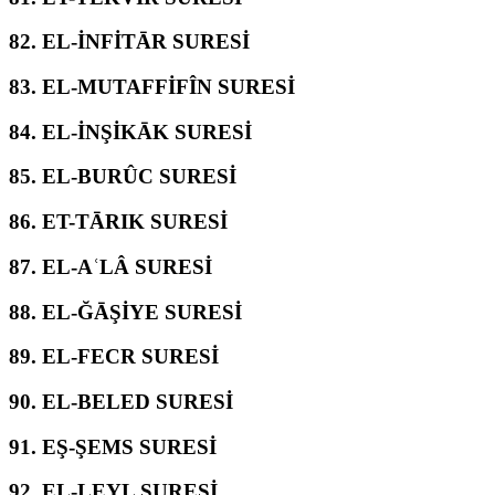
82.
EL-İNFİTĀR SURESİ
83.
EL-MUTAFFİFÎN SURESİ
84.
EL-İNŞİKĀK SURESİ
85.
EL-BURÛC SURESİ
86.
ET-TĀRIK SURESİ
87.
EL-AʿLÂ SURESİ
88.
EL-ĞĀŞİYE SURESİ
89.
EL-FECR SURESİ
90.
EL-BELED SURESİ
91.
EŞ-ŞEMS SURESİ
92.
EL-LEYL SURESİ