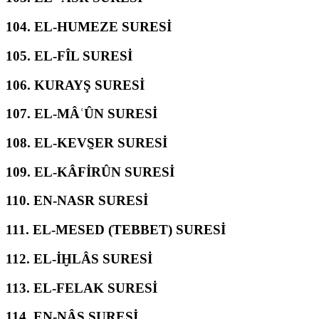
104.
EL-HUMEZE SURESİ
105.
EL-FÎL SURESİ
106.
KURAYŞ SURESİ
107.
EL-MÂʿÛN SURESİ
108.
EL-KEVS̱ER SURESİ
109.
EL-KÂFİRÛN SURESİ
110.
EN-NASR SURESİ
111.
EL-MESED (TEBBET) SURESİ
112.
EL-İḪLÂS SURESİ
113.
EL-FELAK SURESİ
114.
EN-NÂS SURESİ