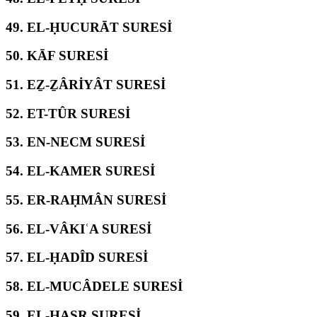
49.
EL-ḤUCURĀT SURESİ
50.
KĀF SURESİ
51.
EẔ-ẔÂRİYÂT SURESİ
52.
ET-TÛR SURESİ
53.
EN-NECM SURESİ
54.
EL-KAMER SURESİ
55.
ER-RAḤMÂN SURESİ
56.
EL-VÂKIʿA SURESİ
57.
EL-ḤADÎD SURESİ
58.
EL-MUCÂDELE SURESİ
59.
EL-ḤAŞR SURESİ