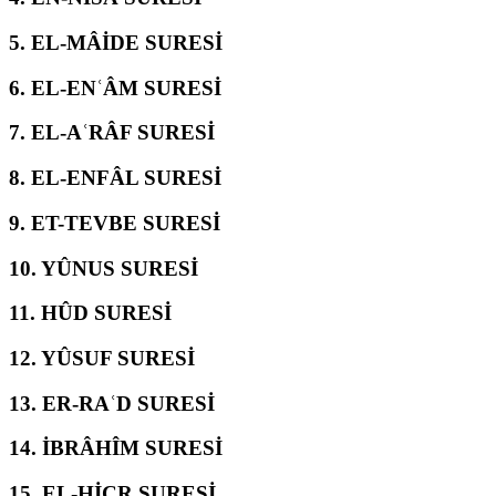
5.
EL-MÂİDE SURESİ
6.
EL-ENʿÂM SURESİ
7.
EL-AʿRÂF SURESİ
8.
EL-ENFÂL SURESİ
9.
ET-TEVBE SURESİ
10.
YÛNUS SURESİ
11.
HÛD SURESİ
12.
YÛSUF SURESİ
13.
ER-RAʿD SURESİ
14.
İBRÂHÎM SURESİ
15.
EL-ḤİCR SURESİ