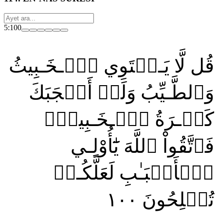
5:100
قُل لَّا يَـسۡتَوِي ٱلۡـخَـبِيثُ
وَٱلطَّـيِّبُ وَلَوۡ أَعۡجَبَكَ
كَثۡـرَةُ ٱلۡـخَـبِيثِۚ
فَٱتَّقُواْ ٱللَّهَ يَٰٓأُوْلِـي
ٱلۡأَلۡبَـٰبِ لَعَلَّكُـمۡ
١٠٠
تُفۡلِحُونَ