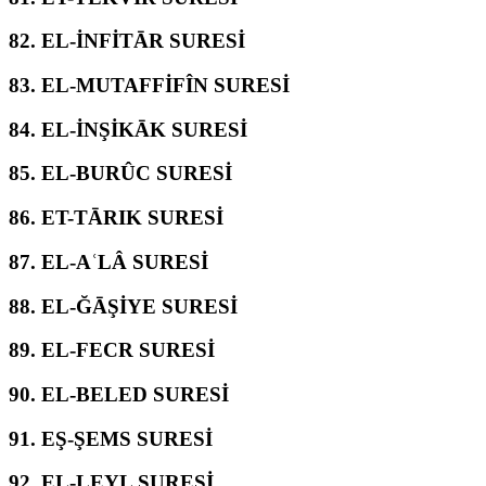
82.
EL-İNFİTĀR SURESİ
83.
EL-MUTAFFİFÎN SURESİ
84.
EL-İNŞİKĀK SURESİ
85.
EL-BURÛC SURESİ
86.
ET-TĀRIK SURESİ
87.
EL-AʿLÂ SURESİ
88.
EL-ĞĀŞİYE SURESİ
89.
EL-FECR SURESİ
90.
EL-BELED SURESİ
91.
EŞ-ŞEMS SURESİ
92.
EL-LEYL SURESİ