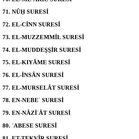
71.
NÛḤ SURESİ
72.
EL-CİNN SURESİ
73.
EL-MUZZEMMİL SURESİ
74.
EL-MUDDES̱S̱İR SURESİ
75.
EL-KIYÂME SURESİ
76.
EL-İNSÂN SURESİ
77.
EL-MURSELÂT SURESİ
78.
EN-NEBEʾ SURESİ
79.
EN-NÂZİʿÂT SURESİ
80.
ʿABESE SURESİ
81.
ET-TEKVÎR SURESİ