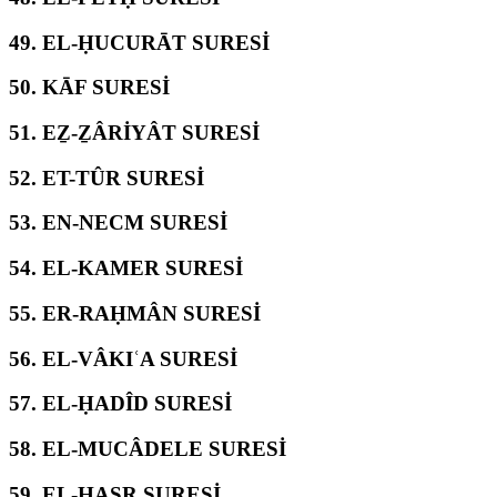
49.
EL-ḤUCURĀT SURESİ
50.
KĀF SURESİ
51.
EẔ-ẔÂRİYÂT SURESİ
52.
ET-TÛR SURESİ
53.
EN-NECM SURESİ
54.
EL-KAMER SURESİ
55.
ER-RAḤMÂN SURESİ
56.
EL-VÂKIʿA SURESİ
57.
EL-ḤADÎD SURESİ
58.
EL-MUCÂDELE SURESİ
59.
EL-ḤAŞR SURESİ