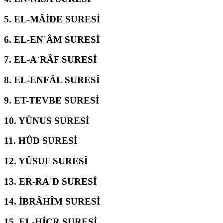
5.
EL-MÂİDE SURESİ
6.
EL-ENʿÂM SURESİ
7.
EL-AʿRÂF SURESİ
8.
EL-ENFÂL SURESİ
9.
ET-TEVBE SURESİ
10.
YÛNUS SURESİ
11.
HÛD SURESİ
12.
YÛSUF SURESİ
13.
ER-RAʿD SURESİ
14.
İBRÂHÎM SURESİ
15.
EL-ḤİCR SURESİ