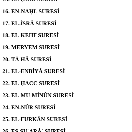
16.
EN-NAḤL SURESİ
17.
EL-İSRÂ SURESİ
18.
EL-KEHF SURESİ
19.
MERYEM SURESİ
20.
TĀ HÂ SURESİ
21.
EL-ENBİYÂ SURESİ
22.
EL-ḤACC SURESİ
23.
EL-MUʾMİNÛN SURESİ
24.
EN-NÛR SURESİ
25.
EL-FURKĀN SURESİ
26.
EŞ-ŞUʿARÂʾ SURESİ