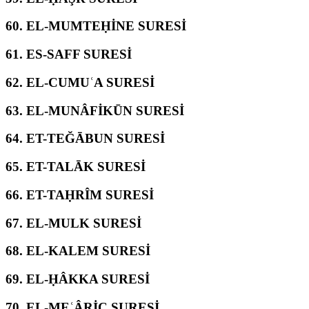
60.
EL-MUMTEḤİNE SURESİ
61.
ES-SAFF SURESİ
62.
EL-CUMUʿA SURESİ
63.
EL-MUNÂFİKŪN SURESİ
64.
ET-TEĞĀBUN SURESİ
65.
ET-TALĀK SURESİ
66.
ET-TAḤRÎM SURESİ
67.
EL-MULK SURESİ
68.
EL-KALEM SURESİ
69.
EL-ḤÂKKA SURESİ
70.
EL-MEʿÂRİC SURESİ