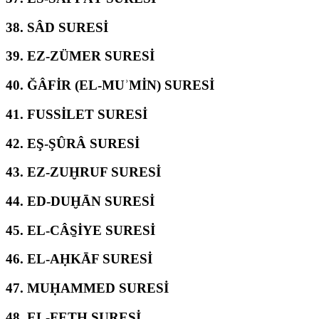
38.
SÂD SURESİ
39.
EZ-ZÜMER SURESİ
40.
ĞÂFİR (EL-MUʾMİN) SURESİ
41.
FUSSİLET SURESİ
42.
EŞ-ŞÛRÂ SURESİ
43.
EZ-ZUḪRUF SURESİ
44.
ED-DUḪĀN SURESİ
45.
EL-CÂS̱İYE SURESİ
46.
EL-AḤKĀF SURESİ
47.
MUḤAMMED SURESİ
48.
EL-FETḤ SURESİ