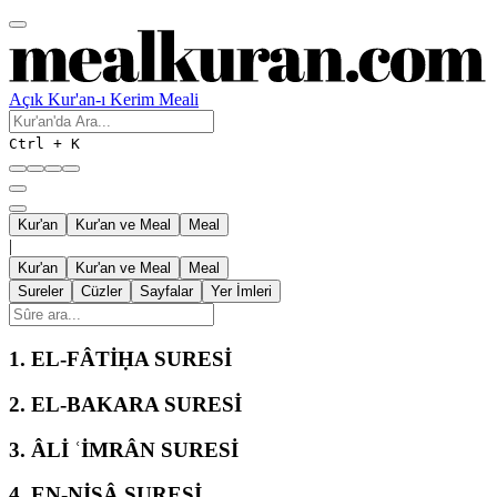
Açık Kur'an-ı Kerim Meali
Ctrl + K
Kur'an
Kur'an ve Meal
Meal
|
Kur'an
Kur'an ve Meal
Meal
Sureler
Cüzler
Sayfalar
Yer İmleri
1.
EL-FÂTİḤA SURESİ
2.
EL-BAKARA SURESİ
3.
ÂLİ ʿİMRÂN SURESİ
4.
EN-NİSÂ SURESİ