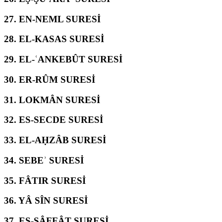
27.
EN-NEML SURESİ
28.
EL-KASAS SURESİ
29.
EL-ʿANKEBÛT SURESİ
30.
ER-RÛM SURESİ
31.
LOKMÂN SURESİ
32.
ES-SECDE SURESİ
33.
EL-AḤZÂB SURESİ
34.
SEBEʾ SURESİ
35.
FÂTIR SURESİ
36.
YÂ SÎN SURESİ
37.
ES-SÂFFÂT SURESİ