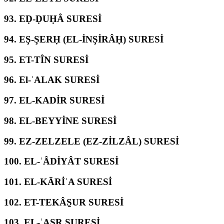
93.
EḌ-ḌUḤÂ SURESİ
94.
EŞ-ŞERḤ (EL-İNŞİRÂḤ) SURESİ
95.
ET-TÎN SURESİ
96.
El-ʿALAK SURESİ
97.
EL-KADİR SURESİ
98.
EL-BEYYİNE SURESİ
99.
EZ-ZELZELE (EZ-ZİLZÂL) SURESİ
100.
EL-ʿÂDİYÂT SURESİ
101.
EL-KĀRİʿA SURESİ
102.
ET-TEKÂS̱UR SURESİ
103.
EL-ʿASR SURESİ