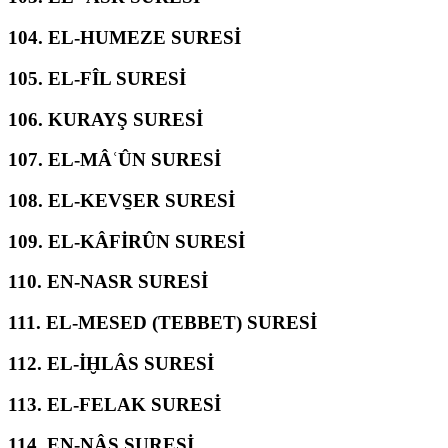
104.
EL-HUMEZE SURESİ
105.
EL-FÎL SURESİ
106.
KURAYŞ SURESİ
107.
EL-MÂʿÛN SURESİ
108.
EL-KEVS̱ER SURESİ
109.
EL-KÂFİRÛN SURESİ
110.
EN-NASR SURESİ
111.
EL-MESED (TEBBET) SURESİ
112.
EL-İḪLÂS SURESİ
113.
EL-FELAK SURESİ
114.
EN-NÂS SURESİ