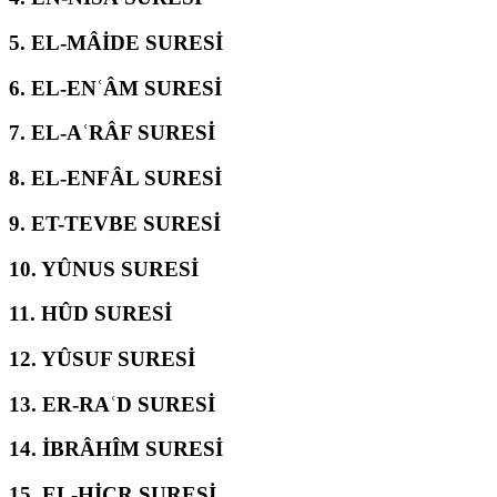
5.
EL-MÂİDE SURESİ
6.
EL-ENʿÂM SURESİ
7.
EL-AʿRÂF SURESİ
8.
EL-ENFÂL SURESİ
9.
ET-TEVBE SURESİ
10.
YÛNUS SURESİ
11.
HÛD SURESİ
12.
YÛSUF SURESİ
13.
ER-RAʿD SURESİ
14.
İBRÂHÎM SURESİ
15.
EL-ḤİCR SURESİ