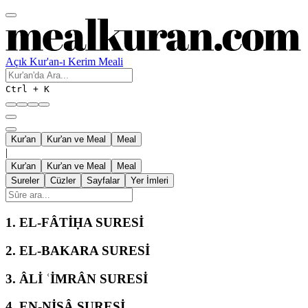
Açık Kur'an-ı Kerim Meali
Ctrl + K
Kur'an
Kur'an ve Meal
Meal
|
Kur'an
Kur'an ve Meal
Meal
Sureler
Cüzler
Sayfalar
Yer İmleri
1.
EL-FÂTİḤA SURESİ
2.
EL-BAKARA SURESİ
3.
ÂLİ ʿİMRÂN SURESİ
4.
EN-NİSÂ SURESİ