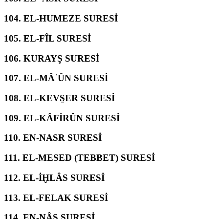
104.
EL-HUMEZE SURESİ
105.
EL-FÎL SURESİ
106.
KURAYŞ SURESİ
107.
EL-MÂʿÛN SURESİ
108.
EL-KEVS̱ER SURESİ
109.
EL-KÂFİRÛN SURESİ
110.
EN-NASR SURESİ
111.
EL-MESED (TEBBET) SURESİ
112.
EL-İḪLÂS SURESİ
113.
EL-FELAK SURESİ
114.
EN-NÂS SURESİ