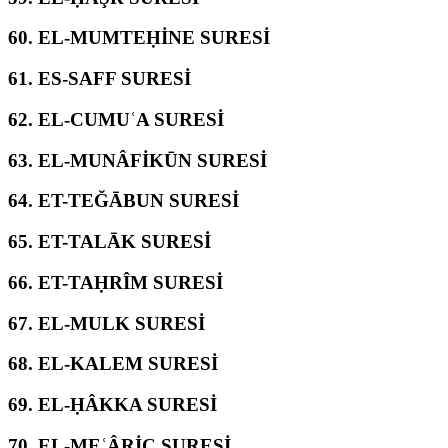
60.
EL-MUMTEḤİNE SURESİ
61.
ES-SAFF SURESİ
62.
EL-CUMUʿA SURESİ
63.
EL-MUNÂFİKŪN SURESİ
64.
ET-TEĞĀBUN SURESİ
65.
ET-TALĀK SURESİ
66.
ET-TAḤRÎM SURESİ
67.
EL-MULK SURESİ
68.
EL-KALEM SURESİ
69.
EL-ḤÂKKA SURESİ
70.
EL-MEʿÂRİC SURESİ