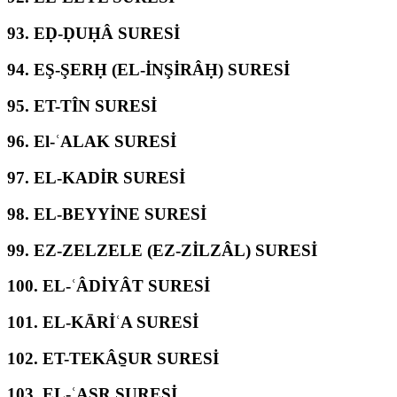
93.
EḌ-ḌUḤÂ SURESİ
94.
EŞ-ŞERḤ (EL-İNŞİRÂḤ) SURESİ
95.
ET-TÎN SURESİ
96.
El-ʿALAK SURESİ
97.
EL-KADİR SURESİ
98.
EL-BEYYİNE SURESİ
99.
EZ-ZELZELE (EZ-ZİLZÂL) SURESİ
100.
EL-ʿÂDİYÂT SURESİ
101.
EL-KĀRİʿA SURESİ
102.
ET-TEKÂS̱UR SURESİ
103.
EL-ʿASR SURESİ