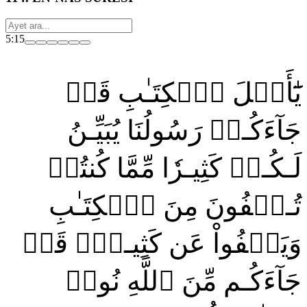
5:15
يَٰٓأَهۡلَ ٱلۡكِتَـٰبِ قَدۡ
جَآءَكُـمۡ رَسُولُنَا يُبَيِّـنُ
لَـكُـمۡ كَثِيـرٗا مِّمَّا كُنتُمۡ
تُـخۡفُونَ مِنَ ٱلۡكِتَـٰبِ
وَيَعۡفُواْ عَن كَثِيـرٖۚ قَدۡ
جَآءَكُـم مِّنَ ٱللَّهِ نُورٞ