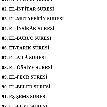
82.
EL-İNFİTĀR SURESİ
83.
EL-MUTAFFİFÎN SURESİ
84.
EL-İNŞİKĀK SURESİ
85.
EL-BURÛC SURESİ
86.
ET-TĀRIK SURESİ
87.
EL-AʿLÂ SURESİ
88.
EL-ĞĀŞİYE SURESİ
89.
EL-FECR SURESİ
90.
EL-BELED SURESİ
91.
EŞ-ŞEMS SURESİ
92.
EL-LEYL SURESİ