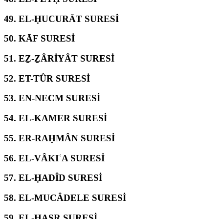
49.
EL-ḤUCURĀT SURESİ
50.
KĀF SURESİ
51.
EẔ-ẔÂRİYÂT SURESİ
52.
ET-TÛR SURESİ
53.
EN-NECM SURESİ
54.
EL-KAMER SURESİ
55.
ER-RAḤMÂN SURESİ
56.
EL-VÂKIʿA SURESİ
57.
EL-ḤADÎD SURESİ
58.
EL-MUCÂDELE SURESİ
59.
EL-ḤAŞR SURESİ