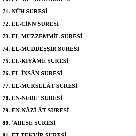
71.
NÛḤ SURESİ
72.
EL-CİNN SURESİ
73.
EL-MUZZEMMİL SURESİ
74.
EL-MUDDES̱S̱İR SURESİ
75.
EL-KIYÂME SURESİ
76.
EL-İNSÂN SURESİ
77.
EL-MURSELÂT SURESİ
78.
EN-NEBEʾ SURESİ
79.
EN-NÂZİʿÂT SURESİ
80.
ʿABESE SURESİ
81.
ET-TEKVÎR SURESİ