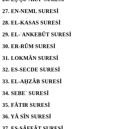
27.
EN-NEML SURESİ
28.
EL-KASAS SURESİ
29.
EL-ʿANKEBÛT SURESİ
30.
ER-RÛM SURESİ
31.
LOKMÂN SURESİ
32.
ES-SECDE SURESİ
33.
EL-AḤZÂB SURESİ
34.
SEBEʾ SURESİ
35.
FÂTIR SURESİ
36.
YÂ SÎN SURESİ
37.
ES-SÂFFÂT SURESİ