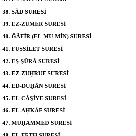
38.
SÂD SURESİ
39.
EZ-ZÜMER SURESİ
40.
ĞÂFİR (EL-MUʾMİN) SURESİ
41.
FUSSİLET SURESİ
42.
EŞ-ŞÛRÂ SURESİ
43.
EZ-ZUḪRUF SURESİ
44.
ED-DUḪĀN SURESİ
45.
EL-CÂS̱İYE SURESİ
46.
EL-AḤKĀF SURESİ
47.
MUḤAMMED SURESİ
48.
EL-FETḤ SURESİ