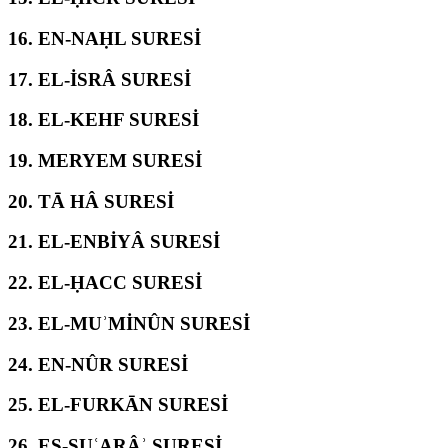
16.
EN-NAḤL SURESİ
17.
EL-İSRÂ SURESİ
18.
EL-KEHF SURESİ
19.
MERYEM SURESİ
20.
TĀ HÂ SURESİ
21.
EL-ENBİYÂ SURESİ
22.
EL-ḤACC SURESİ
23.
EL-MUʾMİNÛN SURESİ
24.
EN-NÛR SURESİ
25.
EL-FURKĀN SURESİ
26.
EŞ-ŞUʿARÂʾ SURESİ