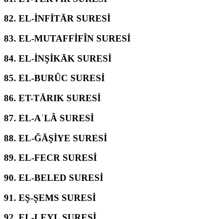
82.
EL-İNFİTĀR SURESİ
83.
EL-MUTAFFİFÎN SURESİ
84.
EL-İNŞİKĀK SURESİ
85.
EL-BURÛC SURESİ
86.
ET-TĀRIK SURESİ
87.
EL-AʿLÂ SURESİ
88.
EL-ĞĀŞİYE SURESİ
89.
EL-FECR SURESİ
90.
EL-BELED SURESİ
91.
EŞ-ŞEMS SURESİ
92.
EL-LEYL SURESİ