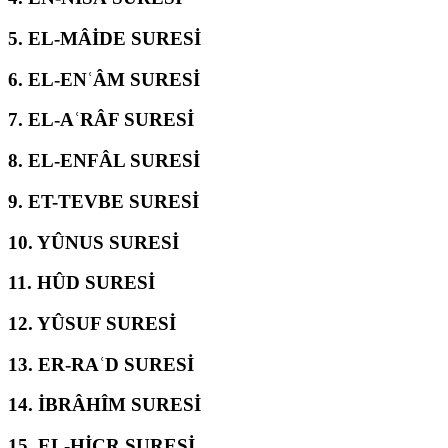
5.
EL-MÂİDE SURESİ
6.
EL-ENʿÂM SURESİ
7.
EL-AʿRÂF SURESİ
8.
EL-ENFÂL SURESİ
9.
ET-TEVBE SURESİ
10.
YÛNUS SURESİ
11.
HÛD SURESİ
12.
YÛSUF SURESİ
13.
ER-RAʿD SURESİ
14.
İBRÂHÎM SURESİ
15.
EL-ḤİCR SURESİ