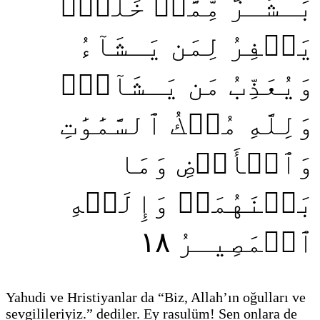
بَـشَـرٞ مِّمَّنۡ خَلَقَۚ
يَغۡفِرُ لِمَن يَـشَآءُ
وَيُعَذِّبُ مَن يَـشَآءُۚ
وَلِلَّهِ مُلۡكُ ٱلسَّمَٰوَٰتِ
وَٱلۡأَرۡضِ وَمَا
بَيۡنَهُمَاۖ وَإِلَيۡهِ
١٨
ٱلۡمَصِيـرُ
Yahudi ve Hristiyanlar da “Biz, Allah’ın oğulları ve
sevgilileriyiz.” dediler. Ey rasulüm! Sen onlara de