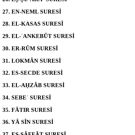
27.
EN-NEML SURESİ
28.
EL-KASAS SURESİ
29.
EL-ʿANKEBÛT SURESİ
30.
ER-RÛM SURESİ
31.
LOKMÂN SURESİ
32.
ES-SECDE SURESİ
33.
EL-AḤZÂB SURESİ
34.
SEBEʾ SURESİ
35.
FÂTIR SURESİ
36.
YÂ SÎN SURESİ
37.
ES-SÂFFÂT SURESİ