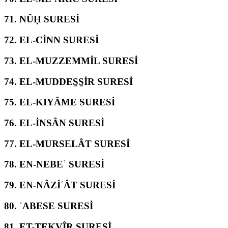
71.
NÛḤ SURESİ
72.
EL-CİNN SURESİ
73.
EL-MUZZEMMİL SURESİ
74.
EL-MUDDES̱S̱İR SURESİ
75.
EL-KIYÂME SURESİ
76.
EL-İNSÂN SURESİ
77.
EL-MURSELÂT SURESİ
78.
EN-NEBEʾ SURESİ
79.
EN-NÂZİʿÂT SURESİ
80.
ʿABESE SURESİ
81.
ET-TEKVÎR SURESİ