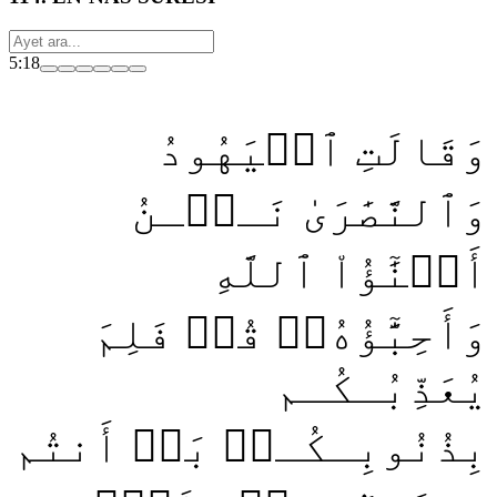
5:18
وَقَالَتِ ٱلۡيَهُودُ
وَٱلنَّصَٰرَىٰ نَـحۡـنُ
أَبۡنَٰٓؤُاْ ٱللَّهِ
وَأَحِبَّٰٓؤُهُۥۚ قُلۡ فَلِمَ
يُعَذِّبُـكُـم
بِذُنُوبِـكُـمۖ بَلۡ أَنتُم