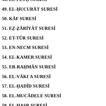
49.
EL-ḤUCURĀT SURESİ
50.
KĀF SURESİ
51.
EẔ-ẔÂRİYÂT SURESİ
52.
ET-TÛR SURESİ
53.
EN-NECM SURESİ
54.
EL-KAMER SURESİ
55.
ER-RAḤMÂN SURESİ
56.
EL-VÂKIʿA SURESİ
57.
EL-ḤADÎD SURESİ
58.
EL-MUCÂDELE SURESİ
59.
EL-ḤAŞR SURESİ