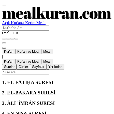
Açık Kur'an-ı Kerim Meali
Ctrl + K
Kur'an
Kur'an ve Meal
Meal
|
Kur'an
Kur'an ve Meal
Meal
Sureler
Cüzler
Sayfalar
Yer İmleri
1.
EL-FÂTİḤA SURESİ
2.
EL-BAKARA SURESİ
3.
ÂLİ ʿİMRÂN SURESİ
4.
EN-NİSÂ SURESİ