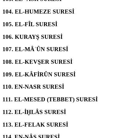
104.
EL-HUMEZE SURESİ
105.
EL-FÎL SURESİ
106.
KURAYŞ SURESİ
107.
EL-MÂʿÛN SURESİ
108.
EL-KEVS̱ER SURESİ
109.
EL-KÂFİRÛN SURESİ
110.
EN-NASR SURESİ
111.
EL-MESED (TEBBET) SURESİ
112.
EL-İḪLÂS SURESİ
113.
EL-FELAK SURESİ
114.
EN-NÂS SURESİ