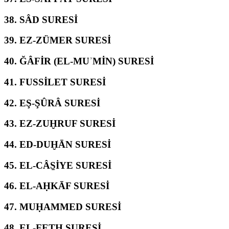
38.
SÂD SURESİ
39.
EZ-ZÜMER SURESİ
40.
ĞÂFİR (EL-MUʾMİN) SURESİ
41.
FUSSİLET SURESİ
42.
EŞ-ŞÛRÂ SURESİ
43.
EZ-ZUḪRUF SURESİ
44.
ED-DUḪĀN SURESİ
45.
EL-CÂS̱İYE SURESİ
46.
EL-AḤKĀF SURESİ
47.
MUḤAMMED SURESİ
48.
EL-FETḤ SURESİ