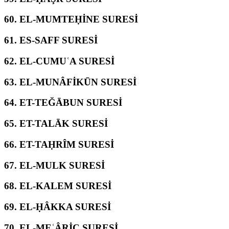
60.
EL-MUMTEḤİNE SURESİ
61.
ES-SAFF SURESİ
62.
EL-CUMUʿA SURESİ
63.
EL-MUNÂFİKŪN SURESİ
64.
ET-TEĞĀBUN SURESİ
65.
ET-TALĀK SURESİ
66.
ET-TAḤRÎM SURESİ
67.
EL-MULK SURESİ
68.
EL-KALEM SURESİ
69.
EL-ḤÂKKA SURESİ
70.
EL-MEʿÂRİC SURESİ