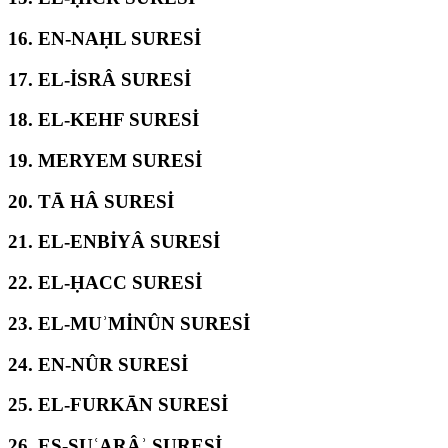
16.
EN-NAḤL SURESİ
17.
EL-İSRÂ SURESİ
18.
EL-KEHF SURESİ
19.
MERYEM SURESİ
20.
TĀ HÂ SURESİ
21.
EL-ENBİYÂ SURESİ
22.
EL-ḤACC SURESİ
23.
EL-MUʾMİNÛN SURESİ
24.
EN-NÛR SURESİ
25.
EL-FURKĀN SURESİ
26.
EŞ-ŞUʿARÂʾ SURESİ