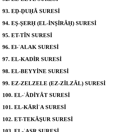
93.
EḌ-ḌUḤÂ SURESİ
94.
EŞ-ŞERḤ (EL-İNŞİRÂḤ) SURESİ
95.
ET-TÎN SURESİ
96.
El-ʿALAK SURESİ
97.
EL-KADİR SURESİ
98.
EL-BEYYİNE SURESİ
99.
EZ-ZELZELE (EZ-ZİLZÂL) SURESİ
100.
EL-ʿÂDİYÂT SURESİ
101.
EL-KĀRİʿA SURESİ
102.
ET-TEKÂS̱UR SURESİ
103.
EL-ʿASR SURESİ