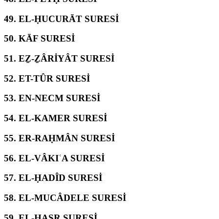
49.
EL-ḤUCURĀT SURESİ
50.
KĀF SURESİ
51.
EẔ-ẔÂRİYÂT SURESİ
52.
ET-TÛR SURESİ
53.
EN-NECM SURESİ
54.
EL-KAMER SURESİ
55.
ER-RAḤMÂN SURESİ
56.
EL-VÂKIʿA SURESİ
57.
EL-ḤADÎD SURESİ
58.
EL-MUCÂDELE SURESİ
59.
EL-ḤAŞR SURESİ