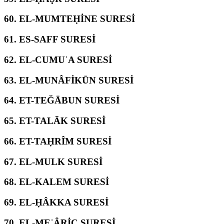
60.
EL-MUMTEḤİNE SURESİ
61.
ES-SAFF SURESİ
62.
EL-CUMUʿA SURESİ
63.
EL-MUNÂFİKŪN SURESİ
64.
ET-TEĞĀBUN SURESİ
65.
ET-TALĀK SURESİ
66.
ET-TAḤRÎM SURESİ
67.
EL-MULK SURESİ
68.
EL-KALEM SURESİ
69.
EL-ḤÂKKA SURESİ
70.
EL-MEʿÂRİC SURESİ