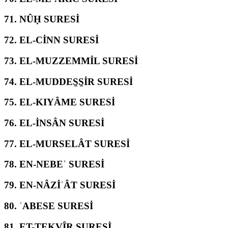
71.
NÛḤ SURESİ
72.
EL-CİNN SURESİ
73.
EL-MUZZEMMİL SURESİ
74.
EL-MUDDES̱S̱İR SURESİ
75.
EL-KIYÂME SURESİ
76.
EL-İNSÂN SURESİ
77.
EL-MURSELÂT SURESİ
78.
EN-NEBEʾ SURESİ
79.
EN-NÂZİʿÂT SURESİ
80.
ʿABESE SURESİ
81.
ET-TEKVÎR SURESİ