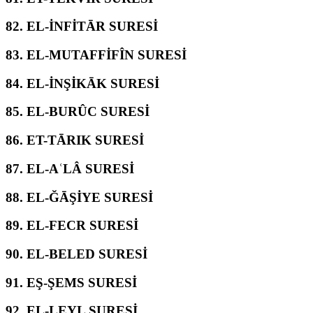
82.
EL-İNFİTĀR SURESİ
83.
EL-MUTAFFİFÎN SURESİ
84.
EL-İNŞİKĀK SURESİ
85.
EL-BURÛC SURESİ
86.
ET-TĀRIK SURESİ
87.
EL-AʿLÂ SURESİ
88.
EL-ĞĀŞİYE SURESİ
89.
EL-FECR SURESİ
90.
EL-BELED SURESİ
91.
EŞ-ŞEMS SURESİ
92.
EL-LEYL SURESİ