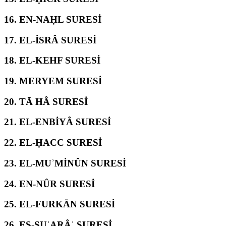
16.
EN-NAḤL SURESİ
17.
EL-İSRÂ SURESİ
18.
EL-KEHF SURESİ
19.
MERYEM SURESİ
20.
TĀ HÂ SURESİ
21.
EL-ENBİYÂ SURESİ
22.
EL-ḤACC SURESİ
23.
EL-MUʾMİNÛN SURESİ
24.
EN-NÛR SURESİ
25.
EL-FURKĀN SURESİ
26.
EŞ-ŞUʿARÂʾ SURESİ