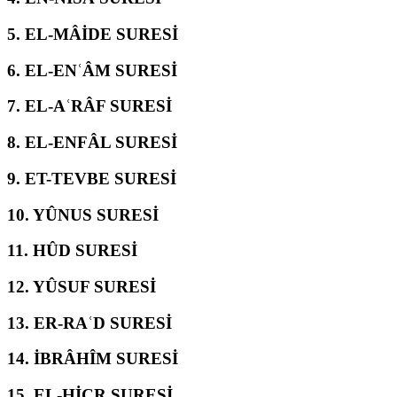
5.
EL-MÂİDE SURESİ
6.
EL-ENʿÂM SURESİ
7.
EL-AʿRÂF SURESİ
8.
EL-ENFÂL SURESİ
9.
ET-TEVBE SURESİ
10.
YÛNUS SURESİ
11.
HÛD SURESİ
12.
YÛSUF SURESİ
13.
ER-RAʿD SURESİ
14.
İBRÂHÎM SURESİ
15.
EL-ḤİCR SURESİ