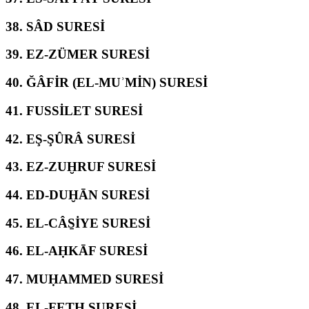
38.
SÂD SURESİ
39.
EZ-ZÜMER SURESİ
40.
ĞÂFİR (EL-MUʾMİN) SURESİ
41.
FUSSİLET SURESİ
42.
EŞ-ŞÛRÂ SURESİ
43.
EZ-ZUḪRUF SURESİ
44.
ED-DUḪĀN SURESİ
45.
EL-CÂS̱İYE SURESİ
46.
EL-AḤKĀF SURESİ
47.
MUḤAMMED SURESİ
48.
EL-FETḤ SURESİ