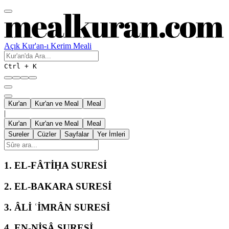
Açık Kur'an-ı Kerim Meali
Ctrl + K
Kur'an
Kur'an ve Meal
Meal
|
Kur'an
Kur'an ve Meal
Meal
Sureler
Cüzler
Sayfalar
Yer İmleri
1.
EL-FÂTİḤA SURESİ
2.
EL-BAKARA SURESİ
3.
ÂLİ ʿİMRÂN SURESİ
4.
EN-NİSÂ SURESİ