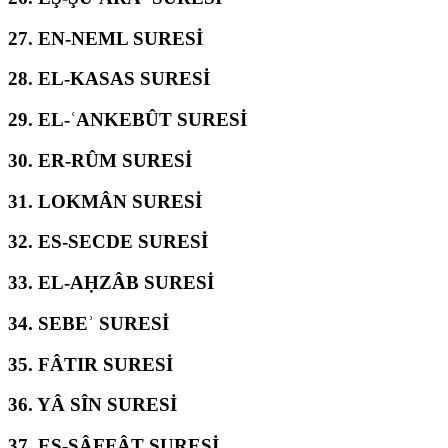
27.
EN-NEML SURESİ
28.
EL-KASAS SURESİ
29.
EL-ʿANKEBÛT SURESİ
30.
ER-RÛM SURESİ
31.
LOKMÂN SURESİ
32.
ES-SECDE SURESİ
33.
EL-AḤZÂB SURESİ
34.
SEBEʾ SURESİ
35.
FÂTIR SURESİ
36.
YÂ SÎN SURESİ
37.
ES-SÂFFÂT SURESİ