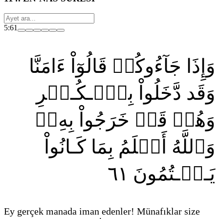
5:61
وَإِذَا جَآءُوكُمۡ قَالُوٓاْ ءَامَنَّا
وَقَد دَّخَلُواْ بِٱلۡـكُـفۡرِ
وَهُمۡ قَدۡ خَرَجُواْ بِهِۦۚ
وَٱللَّهُ أَعۡلَمُ بِمَا كَـانُواْ
٦١
يَـكۡـتُمُونَ
Ey gerçek manada iman edenler! Münafıklar size