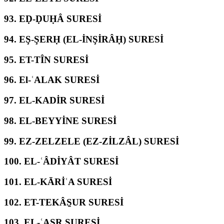
93.
EḌ-ḌUḤÂ SURESİ
94.
EŞ-ŞERḤ (EL-İNŞİRÂḤ) SURESİ
95.
ET-TÎN SURESİ
96.
El-ʿALAK SURESİ
97.
EL-KADİR SURESİ
98.
EL-BEYYİNE SURESİ
99.
EZ-ZELZELE (EZ-ZİLZÂL) SURESİ
100.
EL-ʿÂDİYÂT SURESİ
101.
EL-KĀRİʿA SURESİ
102.
ET-TEKÂS̱UR SURESİ
103.
EL-ʿASR SURESİ