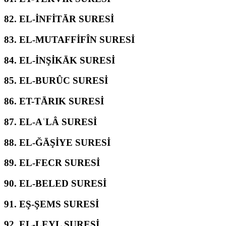
82.
EL-İNFİTĀR SURESİ
83.
EL-MUTAFFİFÎN SURESİ
84.
EL-İNŞİKĀK SURESİ
85.
EL-BURÛC SURESİ
86.
ET-TĀRIK SURESİ
87.
EL-AʿLÂ SURESİ
88.
EL-ĞĀŞİYE SURESİ
89.
EL-FECR SURESİ
90.
EL-BELED SURESİ
91.
EŞ-ŞEMS SURESİ
92.
EL-LEYL SURESİ