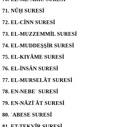
71.
NÛḤ SURESİ
72.
EL-CİNN SURESİ
73.
EL-MUZZEMMİL SURESİ
74.
EL-MUDDES̱S̱İR SURESİ
75.
EL-KIYÂME SURESİ
76.
EL-İNSÂN SURESİ
77.
EL-MURSELÂT SURESİ
78.
EN-NEBEʾ SURESİ
79.
EN-NÂZİʿÂT SURESİ
80.
ʿABESE SURESİ
81.
ET-TEKVÎR SURESİ