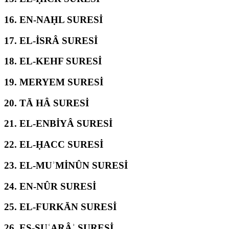
16.
EN-NAḤL SURESİ
17.
EL-İSRÂ SURESİ
18.
EL-KEHF SURESİ
19.
MERYEM SURESİ
20.
TĀ HÂ SURESİ
21.
EL-ENBİYÂ SURESİ
22.
EL-ḤACC SURESİ
23.
EL-MUʾMİNÛN SURESİ
24.
EN-NÛR SURESİ
25.
EL-FURKĀN SURESİ
26.
EŞ-ŞUʿARÂʾ SURESİ