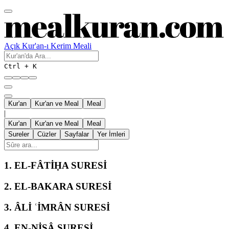
Açık Kur'an-ı Kerim Meali
Ctrl + K
Kur'an
Kur'an ve Meal
Meal
|
Kur'an
Kur'an ve Meal
Meal
Sureler
Cüzler
Sayfalar
Yer İmleri
1.
EL-FÂTİḤA SURESİ
2.
EL-BAKARA SURESİ
3.
ÂLİ ʿİMRÂN SURESİ
4.
EN-NİSÂ SURESİ