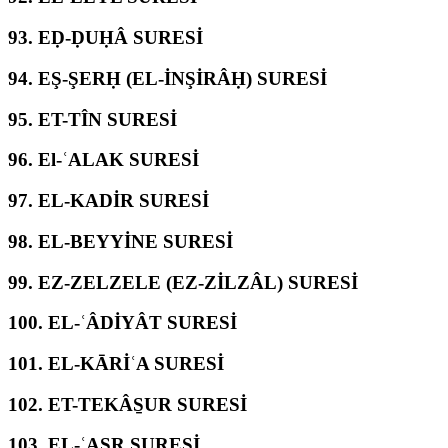
93.
EḌ-ḌUḤÂ SURESİ
94.
EŞ-ŞERḤ (EL-İNŞİRÂḤ) SURESİ
95.
ET-TÎN SURESİ
96.
El-ʿALAK SURESİ
97.
EL-KADİR SURESİ
98.
EL-BEYYİNE SURESİ
99.
EZ-ZELZELE (EZ-ZİLZÂL) SURESİ
100.
EL-ʿÂDİYÂT SURESİ
101.
EL-KĀRİʿA SURESİ
102.
ET-TEKÂS̱UR SURESİ
103.
EL-ʿASR SURESİ