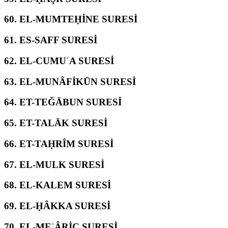
60.
EL-MUMTEḤİNE SURESİ
61.
ES-SAFF SURESİ
62.
EL-CUMUʿA SURESİ
63.
EL-MUNÂFİKŪN SURESİ
64.
ET-TEĞĀBUN SURESİ
65.
ET-TALĀK SURESİ
66.
ET-TAḤRÎM SURESİ
67.
EL-MULK SURESİ
68.
EL-KALEM SURESİ
69.
EL-ḤÂKKA SURESİ
70.
EL-MEʿÂRİC SURESİ