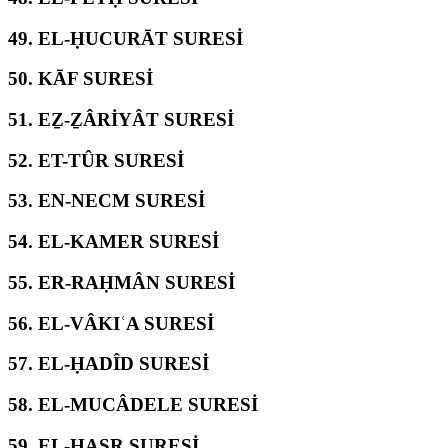
49.
EL-ḤUCURĀT SURESİ
50.
KĀF SURESİ
51.
EẔ-ẔÂRİYÂT SURESİ
52.
ET-TÛR SURESİ
53.
EN-NECM SURESİ
54.
EL-KAMER SURESİ
55.
ER-RAḤMÂN SURESİ
56.
EL-VÂKIʿA SURESİ
57.
EL-ḤADÎD SURESİ
58.
EL-MUCÂDELE SURESİ
59.
EL-ḤAŞR SURESİ