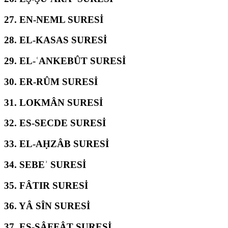
27.
EN-NEML SURESİ
28.
EL-KASAS SURESİ
29.
EL-ʿANKEBÛT SURESİ
30.
ER-RÛM SURESİ
31.
LOKMÂN SURESİ
32.
ES-SECDE SURESİ
33.
EL-AḤZÂB SURESİ
34.
SEBEʾ SURESİ
35.
FÂTIR SURESİ
36.
YÂ SÎN SURESİ
37.
ES-SÂFFÂT SURESİ