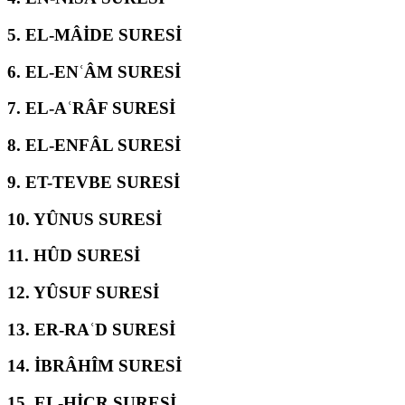
5.
EL-MÂİDE SURESİ
6.
EL-ENʿÂM SURESİ
7.
EL-AʿRÂF SURESİ
8.
EL-ENFÂL SURESİ
9.
ET-TEVBE SURESİ
10.
YÛNUS SURESİ
11.
HÛD SURESİ
12.
YÛSUF SURESİ
13.
ER-RAʿD SURESİ
14.
İBRÂHÎM SURESİ
15.
EL-ḤİCR SURESİ