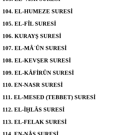
104.
EL-HUMEZE SURESİ
105.
EL-FÎL SURESİ
106.
KURAYŞ SURESİ
107.
EL-MÂʿÛN SURESİ
108.
EL-KEVS̱ER SURESİ
109.
EL-KÂFİRÛN SURESİ
110.
EN-NASR SURESİ
111.
EL-MESED (TEBBET) SURESİ
112.
EL-İḪLÂS SURESİ
113.
EL-FELAK SURESİ
114.
EN-NÂS SURESİ