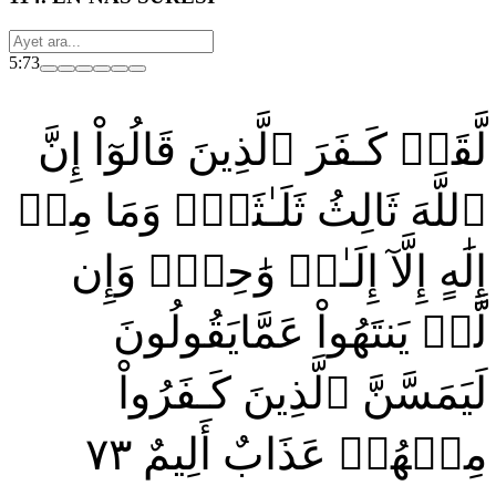
5:73
لَّقَدۡ كَـفَرَ ٱلَّذِينَ قَالُوٓاْ إِنَّ
ٱللَّهَ ثَالِثُ ثَلَـٰثَةٖۘ وَمَا مِنۡ
إِلَٰهٍ إِلَّآ إِلَـٰهٞ وَٰحِدٞۚ وَإِن
لَّمۡ يَنتَهُواْ عَمَّايَقُولُونَ
لَيَمَسَّنَّ ٱلَّذِينَ كَـفَرُواْ
٧٣
مِنۡهُمۡ عَذَابٌ أَلِيمٌ