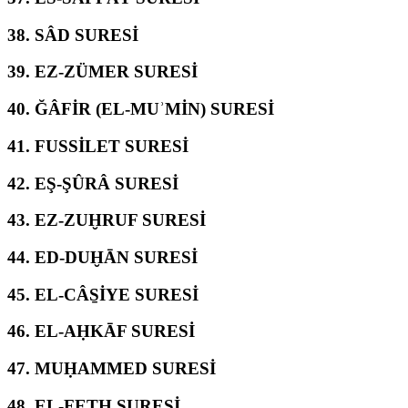
38.
SÂD SURESİ
39.
EZ-ZÜMER SURESİ
40.
ĞÂFİR (EL-MUʾMİN) SURESİ
41.
FUSSİLET SURESİ
42.
EŞ-ŞÛRÂ SURESİ
43.
EZ-ZUḪRUF SURESİ
44.
ED-DUḪĀN SURESİ
45.
EL-CÂS̱İYE SURESİ
46.
EL-AḤKĀF SURESİ
47.
MUḤAMMED SURESİ
48.
EL-FETḤ SURESİ