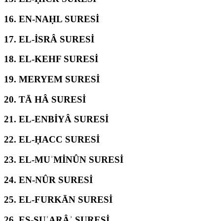
16.
EN-NAḤL SURESİ
17.
EL-İSRÂ SURESİ
18.
EL-KEHF SURESİ
19.
MERYEM SURESİ
20.
TĀ HÂ SURESİ
21.
EL-ENBİYÂ SURESİ
22.
EL-ḤACC SURESİ
23.
EL-MUʾMİNÛN SURESİ
24.
EN-NÛR SURESİ
25.
EL-FURKĀN SURESİ
26.
EŞ-ŞUʿARÂʾ SURESİ