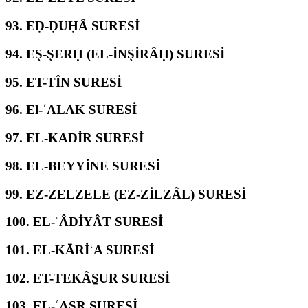
93.
EḌ-ḌUḤÂ SURESİ
94.
EŞ-ŞERḤ (EL-İNŞİRÂḤ) SURESİ
95.
ET-TÎN SURESİ
96.
El-ʿALAK SURESİ
97.
EL-KADİR SURESİ
98.
EL-BEYYİNE SURESİ
99.
EZ-ZELZELE (EZ-ZİLZÂL) SURESİ
100.
EL-ʿÂDİYÂT SURESİ
101.
EL-KĀRİʿA SURESİ
102.
ET-TEKÂS̱UR SURESİ
103.
EL-ʿASR SURESİ