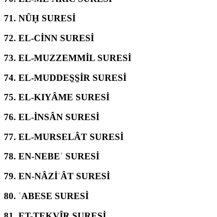
71.
NÛḤ SURESİ
72.
EL-CİNN SURESİ
73.
EL-MUZZEMMİL SURESİ
74.
EL-MUDDES̱S̱İR SURESİ
75.
EL-KIYÂME SURESİ
76.
EL-İNSÂN SURESİ
77.
EL-MURSELÂT SURESİ
78.
EN-NEBEʾ SURESİ
79.
EN-NÂZİʿÂT SURESİ
80.
ʿABESE SURESİ
81.
ET-TEKVÎR SURESİ