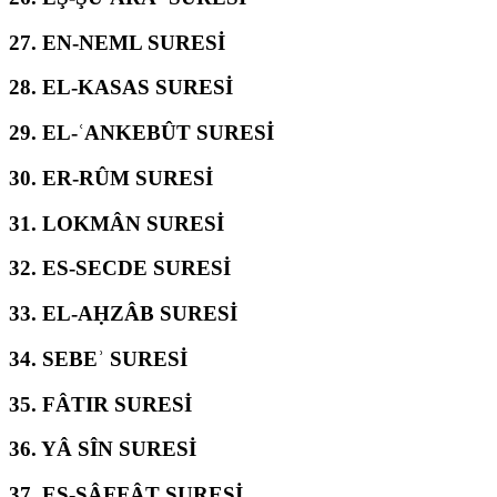
27.
EN-NEML SURESİ
28.
EL-KASAS SURESİ
29.
EL-ʿANKEBÛT SURESİ
30.
ER-RÛM SURESİ
31.
LOKMÂN SURESİ
32.
ES-SECDE SURESİ
33.
EL-AḤZÂB SURESİ
34.
SEBEʾ SURESİ
35.
FÂTIR SURESİ
36.
YÂ SÎN SURESİ
37.
ES-SÂFFÂT SURESİ