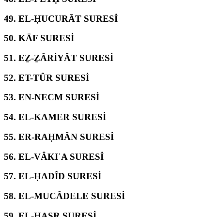
49.
EL-ḤUCURĀT SURESİ
50.
KĀF SURESİ
51.
EẔ-ẔÂRİYÂT SURESİ
52.
ET-TÛR SURESİ
53.
EN-NECM SURESİ
54.
EL-KAMER SURESİ
55.
ER-RAḤMÂN SURESİ
56.
EL-VÂKIʿA SURESİ
57.
EL-ḤADÎD SURESİ
58.
EL-MUCÂDELE SURESİ
59.
EL-ḤAŞR SURESİ