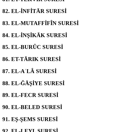
82.
EL-İNFİTĀR SURESİ
83.
EL-MUTAFFİFÎN SURESİ
84.
EL-İNŞİKĀK SURESİ
85.
EL-BURÛC SURESİ
86.
ET-TĀRIK SURESİ
87.
EL-AʿLÂ SURESİ
88.
EL-ĞĀŞİYE SURESİ
89.
EL-FECR SURESİ
90.
EL-BELED SURESİ
91.
EŞ-ŞEMS SURESİ
92.
EL-LEYL SURESİ