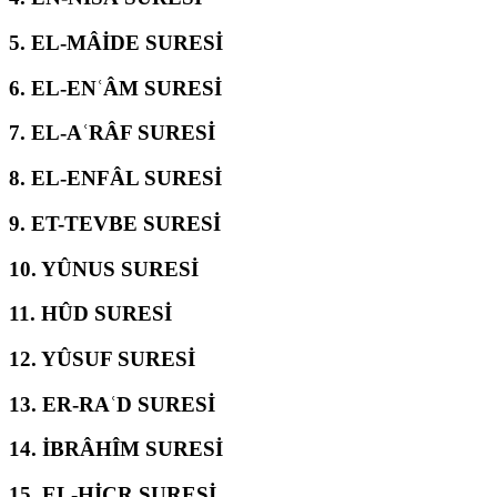
5.
EL-MÂİDE SURESİ
6.
EL-ENʿÂM SURESİ
7.
EL-AʿRÂF SURESİ
8.
EL-ENFÂL SURESİ
9.
ET-TEVBE SURESİ
10.
YÛNUS SURESİ
11.
HÛD SURESİ
12.
YÛSUF SURESİ
13.
ER-RAʿD SURESİ
14.
İBRÂHÎM SURESİ
15.
EL-ḤİCR SURESİ