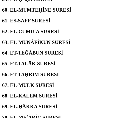
60.
EL-MUMTEḤİNE SURESİ
61.
ES-SAFF SURESİ
62.
EL-CUMUʿA SURESİ
63.
EL-MUNÂFİKŪN SURESİ
64.
ET-TEĞĀBUN SURESİ
65.
ET-TALĀK SURESİ
66.
ET-TAḤRÎM SURESİ
67.
EL-MULK SURESİ
68.
EL-KALEM SURESİ
69.
EL-ḤÂKKA SURESİ
70.
EL-MEʿÂRİC SURESİ