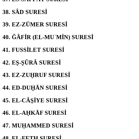
38.
SÂD SURESİ
39.
EZ-ZÜMER SURESİ
40.
ĞÂFİR (EL-MUʾMİN) SURESİ
41.
FUSSİLET SURESİ
42.
EŞ-ŞÛRÂ SURESİ
43.
EZ-ZUḪRUF SURESİ
44.
ED-DUḪĀN SURESİ
45.
EL-CÂS̱İYE SURESİ
46.
EL-AḤKĀF SURESİ
47.
MUḤAMMED SURESİ
48.
EL-FETḤ SURESİ