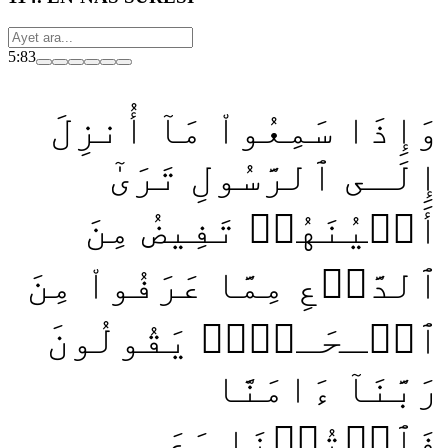
5:83
وَإِذَا سَمِعُواْ مَآ أُنزِلَ
إِلَـى ٱلرَّسُولِ تَرَىٰٓ
أَعۡيُنَهُمۡ تَفِيضُ مِنَ
ٱلدَّمۡعِ مِمَّا عَرَفُواْ مِنَ
ٱلۡـحَـقِّۖ يَقُولُونَ
رَبَّنَآ ءَامَنَّا
فَٱكۡتُبۡنَا مَعَ