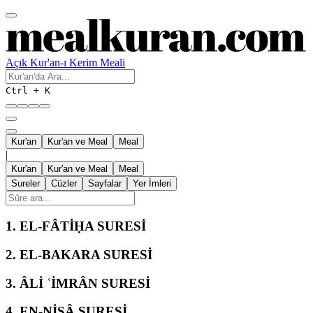
Açık Kur'an-ı Kerim Meali
Ctrl + K
Kur'an
Kur'an ve Meal
Meal
|
Kur'an
Kur'an ve Meal
Meal
Sureler
Cüzler
Sayfalar
Yer İmleri
1.
EL-FÂTİḤA SURESİ
2.
EL-BAKARA SURESİ
3.
ÂLİ ʿİMRÂN SURESİ
4.
EN-NİSÂ SURESİ