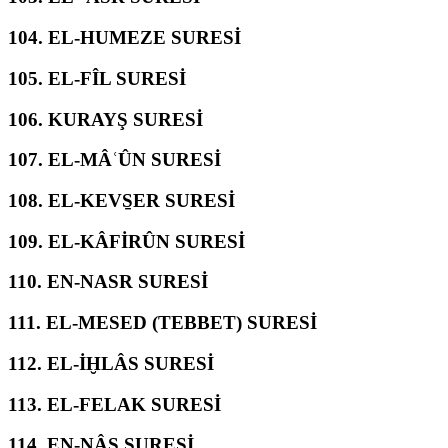
104.
EL-HUMEZE SURESİ
105.
EL-FÎL SURESİ
106.
KURAYŞ SURESİ
107.
EL-MÂʿÛN SURESİ
108.
EL-KEVS̱ER SURESİ
109.
EL-KÂFİRÛN SURESİ
110.
EN-NASR SURESİ
111.
EL-MESED (TEBBET) SURESİ
112.
EL-İḪLÂS SURESİ
113.
EL-FELAK SURESİ
114.
EN-NÂS SURESİ