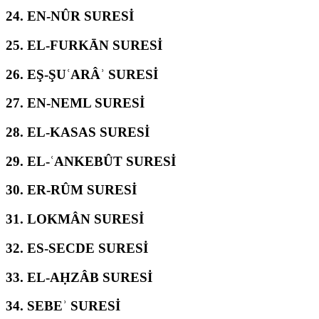
24.
EN-NÛR SURESİ
25.
EL-FURKĀN SURESİ
26.
EŞ-ŞUʿARÂʾ SURESİ
27.
EN-NEML SURESİ
28.
EL-KASAS SURESİ
29.
EL-ʿANKEBÛT SURESİ
30.
ER-RÛM SURESİ
31.
LOKMÂN SURESİ
32.
ES-SECDE SURESİ
33.
EL-AḤZÂB SURESİ
34.
SEBEʾ SURESİ