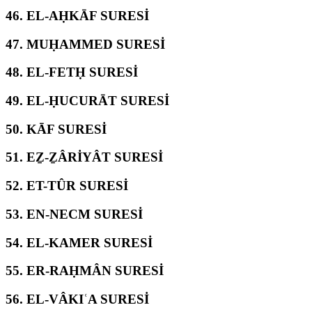
46.
EL-AḤKĀF SURESİ
47.
MUḤAMMED SURESİ
48.
EL-FETḤ SURESİ
49.
EL-ḤUCURĀT SURESİ
50.
KĀF SURESİ
51.
EẔ-ẔÂRİYÂT SURESİ
52.
ET-TÛR SURESİ
53.
EN-NECM SURESİ
54.
EL-KAMER SURESİ
55.
ER-RAḤMÂN SURESİ
56.
EL-VÂKIʿA SURESİ