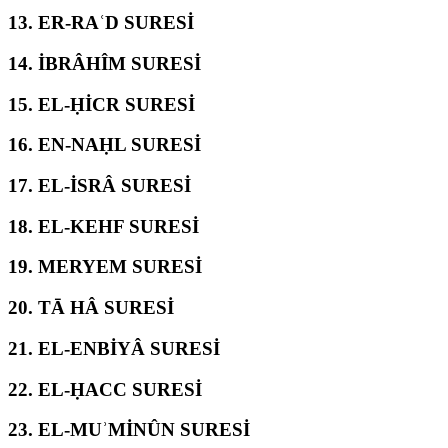
13.
ER-RAʿD SURESİ
14.
İBRÂHÎM SURESİ
15.
EL-ḤİCR SURESİ
16.
EN-NAḤL SURESİ
17.
EL-İSRÂ SURESİ
18.
EL-KEHF SURESİ
19.
MERYEM SURESİ
20.
TĀ HÂ SURESİ
21.
EL-ENBİYÂ SURESİ
22.
EL-ḤACC SURESİ
23.
EL-MUʾMİNÛN SURESİ