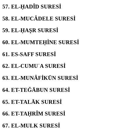
57.
EL-ḤADÎD SURESİ
58.
EL-MUCÂDELE SURESİ
59.
EL-ḤAŞR SURESİ
60.
EL-MUMTEḤİNE SURESİ
61.
ES-SAFF SURESİ
62.
EL-CUMUʿA SURESİ
63.
EL-MUNÂFİKŪN SURESİ
64.
ET-TEĞĀBUN SURESİ
65.
ET-TALĀK SURESİ
66.
ET-TAḤRÎM SURESİ
67.
EL-MULK SURESİ