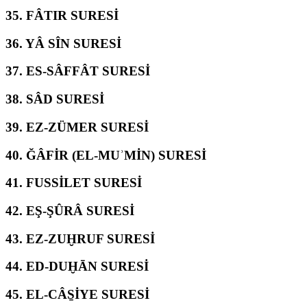
35.
FÂTIR SURESİ
36.
YÂ SÎN SURESİ
37.
ES-SÂFFÂT SURESİ
38.
SÂD SURESİ
39.
EZ-ZÜMER SURESİ
40.
ĞÂFİR (EL-MUʾMİN) SURESİ
41.
FUSSİLET SURESİ
42.
EŞ-ŞÛRÂ SURESİ
43.
EZ-ZUḪRUF SURESİ
44.
ED-DUḪĀN SURESİ
45.
EL-CÂS̱İYE SURESİ