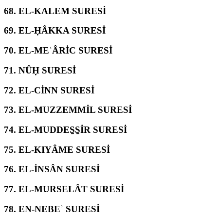
68.
EL-KALEM SURESİ
69.
EL-ḤÂKKA SURESİ
70.
EL-MEʿÂRİC SURESİ
71.
NÛḤ SURESİ
72.
EL-CİNN SURESİ
73.
EL-MUZZEMMİL SURESİ
74.
EL-MUDDES̱S̱İR SURESİ
75.
EL-KIYÂME SURESİ
76.
EL-İNSÂN SURESİ
77.
EL-MURSELÂT SURESİ
78.
EN-NEBEʾ SURESİ