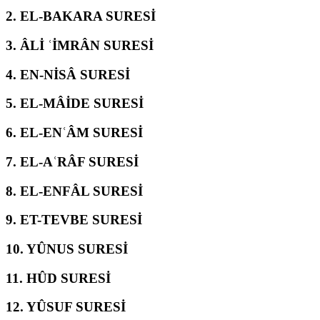
2.
EL-BAKARA SURESİ
3.
ÂLİ ʿİMRÂN SURESİ
4.
EN-NİSÂ SURESİ
5.
EL-MÂİDE SURESİ
6.
EL-ENʿÂM SURESİ
7.
EL-AʿRÂF SURESİ
8.
EL-ENFÂL SURESİ
9.
ET-TEVBE SURESİ
10.
YÛNUS SURESİ
11.
HÛD SURESİ
12.
YÛSUF SURESİ