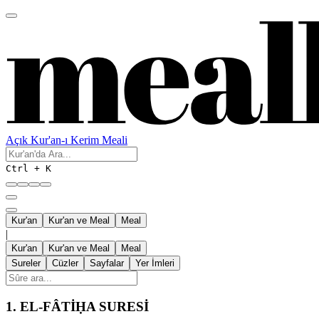
Açık Kur'an-ı Kerim Meali
Ctrl + K
Kur'an
Kur'an ve Meal
Meal
|
Kur'an
Kur'an ve Meal
Meal
Sureler
Cüzler
Sayfalar
Yer İmleri
1.
EL-FÂTİḤA SURESİ