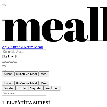
Açık Kur'an-ı Kerim Meali
Ctrl + K
Kur'an
Kur'an ve Meal
Meal
|
Kur'an
Kur'an ve Meal
Meal
Sureler
Cüzler
Sayfalar
Yer İmleri
1.
EL-FÂTİḤA SURESİ