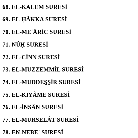
68.
EL-KALEM SURESİ
69.
EL-ḤÂKKA SURESİ
70.
EL-MEʿÂRİC SURESİ
71.
NÛḤ SURESİ
72.
EL-CİNN SURESİ
73.
EL-MUZZEMMİL SURESİ
74.
EL-MUDDES̱S̱İR SURESİ
75.
EL-KIYÂME SURESİ
76.
EL-İNSÂN SURESİ
77.
EL-MURSELÂT SURESİ
78.
EN-NEBEʾ SURESİ