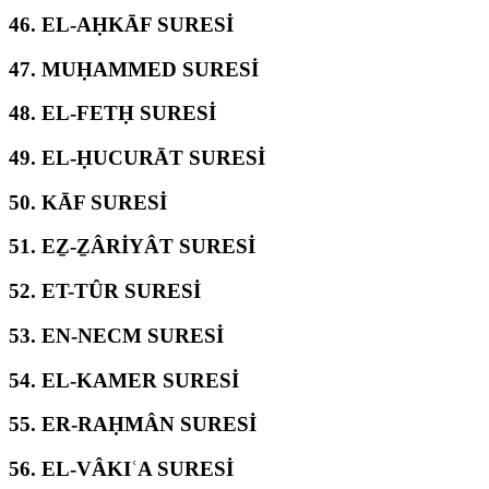
46.
EL-AḤKĀF SURESİ
47.
MUḤAMMED SURESİ
48.
EL-FETḤ SURESİ
49.
EL-ḤUCURĀT SURESİ
50.
KĀF SURESİ
51.
EẔ-ẔÂRİYÂT SURESİ
52.
ET-TÛR SURESİ
53.
EN-NECM SURESİ
54.
EL-KAMER SURESİ
55.
ER-RAḤMÂN SURESİ
56.
EL-VÂKIʿA SURESİ