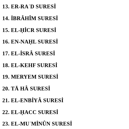
13.
ER-RAʿD SURESİ
14.
İBRÂHÎM SURESİ
15.
EL-ḤİCR SURESİ
16.
EN-NAḤL SURESİ
17.
EL-İSRÂ SURESİ
18.
EL-KEHF SURESİ
19.
MERYEM SURESİ
20.
TĀ HÂ SURESİ
21.
EL-ENBİYÂ SURESİ
22.
EL-ḤACC SURESİ
23.
EL-MUʾMİNÛN SURESİ