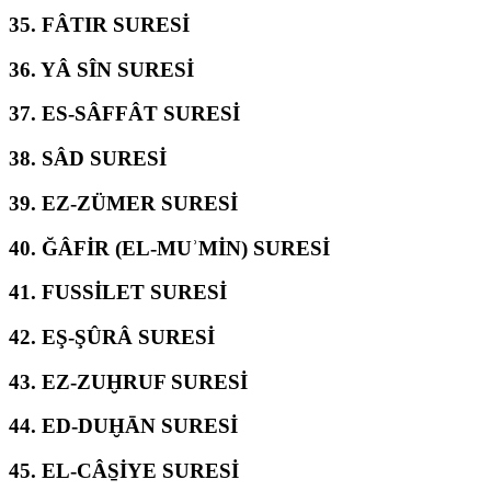
35.
FÂTIR SURESİ
36.
YÂ SÎN SURESİ
37.
ES-SÂFFÂT SURESİ
38.
SÂD SURESİ
39.
EZ-ZÜMER SURESİ
40.
ĞÂFİR (EL-MUʾMİN) SURESİ
41.
FUSSİLET SURESİ
42.
EŞ-ŞÛRÂ SURESİ
43.
EZ-ZUḪRUF SURESİ
44.
ED-DUḪĀN SURESİ
45.
EL-CÂS̱İYE SURESİ