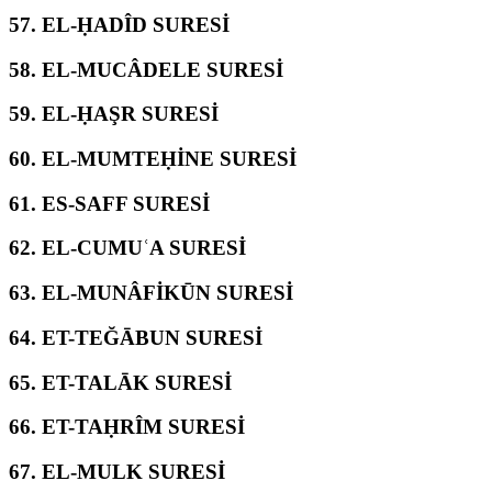
57.
EL-ḤADÎD SURESİ
58.
EL-MUCÂDELE SURESİ
59.
EL-ḤAŞR SURESİ
60.
EL-MUMTEḤİNE SURESİ
61.
ES-SAFF SURESİ
62.
EL-CUMUʿA SURESİ
63.
EL-MUNÂFİKŪN SURESİ
64.
ET-TEĞĀBUN SURESİ
65.
ET-TALĀK SURESİ
66.
ET-TAḤRÎM SURESİ
67.
EL-MULK SURESİ