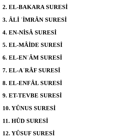
2.
EL-BAKARA SURESİ
3.
ÂLİ ʿİMRÂN SURESİ
4.
EN-NİSÂ SURESİ
5.
EL-MÂİDE SURESİ
6.
EL-ENʿÂM SURESİ
7.
EL-AʿRÂF SURESİ
8.
EL-ENFÂL SURESİ
9.
ET-TEVBE SURESİ
10.
YÛNUS SURESİ
11.
HÛD SURESİ
12.
YÛSUF SURESİ