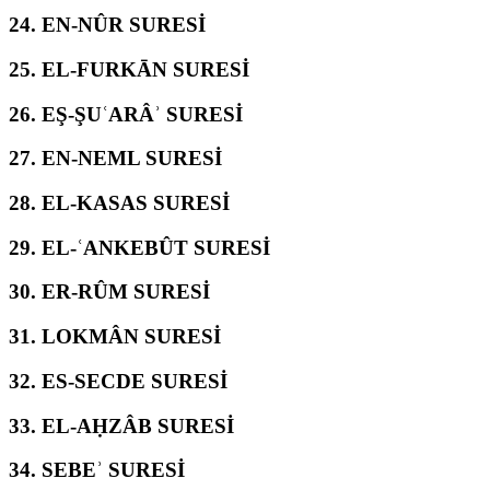
24.
EN-NÛR SURESİ
25.
EL-FURKĀN SURESİ
26.
EŞ-ŞUʿARÂʾ SURESİ
27.
EN-NEML SURESİ
28.
EL-KASAS SURESİ
29.
EL-ʿANKEBÛT SURESİ
30.
ER-RÛM SURESİ
31.
LOKMÂN SURESİ
32.
ES-SECDE SURESİ
33.
EL-AḤZÂB SURESİ
34.
SEBEʾ SURESİ