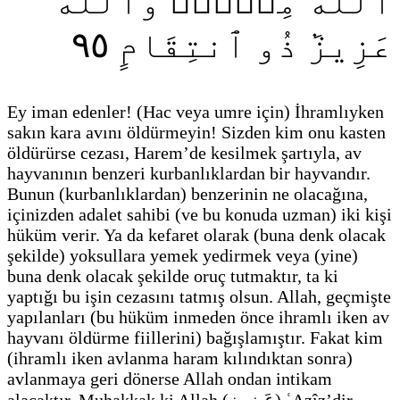
ٱللَّهُ مِنۡهُۚ وَٱللَّهُ
٩٥
عَزِيزٞ ذُو ٱنتِقَامٍ
Ey iman edenler!
(Hac veya umre için)
İhramlıyken
sakın kara avını öldürmeyin! Sizden kim onu kasten
öldürürse cezası, Harem’de kesilmek şartıyla, av
hayvanının benzeri kurbanlıklardan bir hayvandır.
Bunun
(kurbanlıklardan)
benzerinin ne olacağına,
içinizden adalet sahibi
(ve bu konuda uzman)
iki kişi
hüküm verir. Ya da kefaret olarak
(buna denk olacak
şekilde)
yoksullara yemek yedirmek veya
(yine)
buna denk olacak şekilde oruç tutmaktır, ta ki
yaptığı bu işin cezasını tatmış olsun. Allah, geçmişte
yapılanları
(bu hüküm inmeden önce ihramlı iken av
hayvanı öldürme fiillerini)
bağışlamıştır. Fakat kim
(ihramlı iken avlanma haram kılındıktan sonra)
avlanmaya geri dönerse Allah ondan intikam