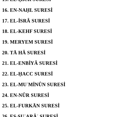
16.
EN-NAḤL SURESİ
17.
EL-İSRÂ SURESİ
18.
EL-KEHF SURESİ
19.
MERYEM SURESİ
20.
TĀ HÂ SURESİ
21.
EL-ENBİYÂ SURESİ
22.
EL-ḤACC SURESİ
23.
EL-MUʾMİNÛN SURESİ
24.
EN-NÛR SURESİ
25.
EL-FURKĀN SURESİ
26.
EŞ-ŞUʿARÂʾ SURESİ