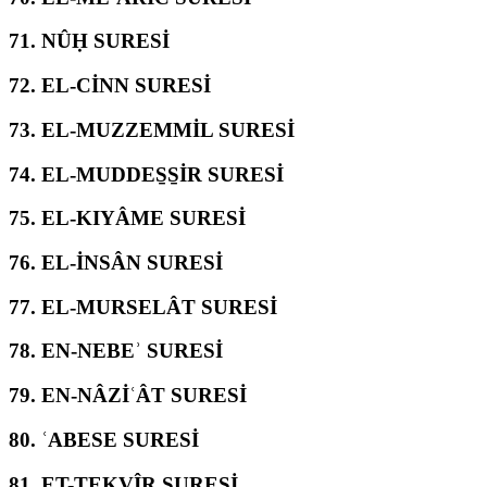
71.
NÛḤ SURESİ
72.
EL-CİNN SURESİ
73.
EL-MUZZEMMİL SURESİ
74.
EL-MUDDES̱S̱İR SURESİ
75.
EL-KIYÂME SURESİ
76.
EL-İNSÂN SURESİ
77.
EL-MURSELÂT SURESİ
78.
EN-NEBEʾ SURESİ
79.
EN-NÂZİʿÂT SURESİ
80.
ʿABESE SURESİ
81.
ET-TEKVÎR SURESİ