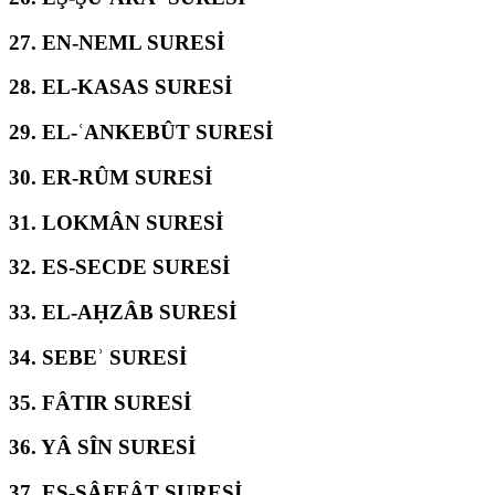
27.
EN-NEML SURESİ
28.
EL-KASAS SURESİ
29.
EL-ʿANKEBÛT SURESİ
30.
ER-RÛM SURESİ
31.
LOKMÂN SURESİ
32.
ES-SECDE SURESİ
33.
EL-AḤZÂB SURESİ
34.
SEBEʾ SURESİ
35.
FÂTIR SURESİ
36.
YÂ SÎN SURESİ
37.
ES-SÂFFÂT SURESİ