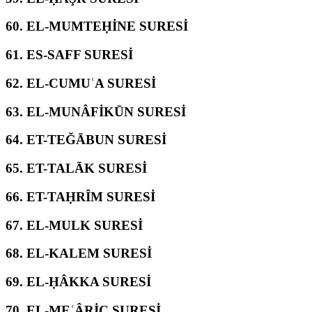
60.
EL-MUMTEḤİNE SURESİ
61.
ES-SAFF SURESİ
62.
EL-CUMUʿA SURESİ
63.
EL-MUNÂFİKŪN SURESİ
64.
ET-TEĞĀBUN SURESİ
65.
ET-TALĀK SURESİ
66.
ET-TAḤRÎM SURESİ
67.
EL-MULK SURESİ
68.
EL-KALEM SURESİ
69.
EL-ḤÂKKA SURESİ
70.
EL-MEʿÂRİC SURESİ