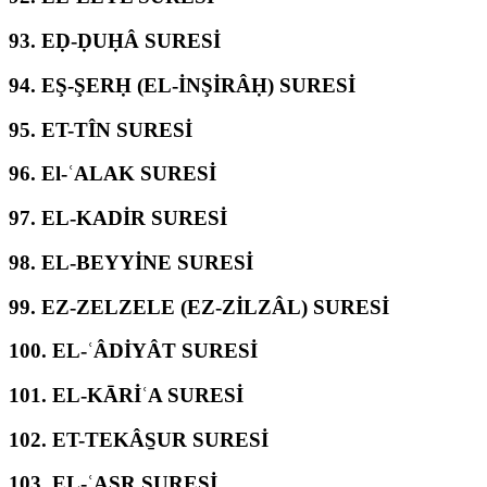
93.
EḌ-ḌUḤÂ SURESİ
94.
EŞ-ŞERḤ (EL-İNŞİRÂḤ) SURESİ
95.
ET-TÎN SURESİ
96.
El-ʿALAK SURESİ
97.
EL-KADİR SURESİ
98.
EL-BEYYİNE SURESİ
99.
EZ-ZELZELE (EZ-ZİLZÂL) SURESİ
100.
EL-ʿÂDİYÂT SURESİ
101.
EL-KĀRİʿA SURESİ
102.
ET-TEKÂS̱UR SURESİ
103.
EL-ʿASR SURESİ