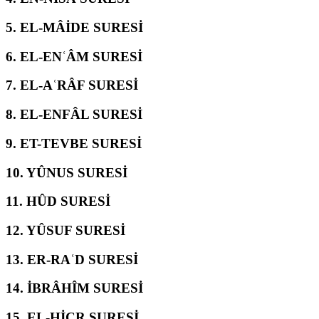
5.
EL-MÂİDE SURESİ
6.
EL-ENʿÂM SURESİ
7.
EL-AʿRÂF SURESİ
8.
EL-ENFÂL SURESİ
9.
ET-TEVBE SURESİ
10.
YÛNUS SURESİ
11.
HÛD SURESİ
12.
YÛSUF SURESİ
13.
ER-RAʿD SURESİ
14.
İBRÂHÎM SURESİ
15.
EL-ḤİCR SURESİ