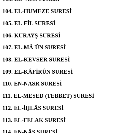
104.
EL-HUMEZE SURESİ
105.
EL-FÎL SURESİ
106.
KURAYŞ SURESİ
107.
EL-MÂʿÛN SURESİ
108.
EL-KEVS̱ER SURESİ
109.
EL-KÂFİRÛN SURESİ
110.
EN-NASR SURESİ
111.
EL-MESED (TEBBET) SURESİ
112.
EL-İḪLÂS SURESİ
113.
EL-FELAK SURESİ
114.
EN-NÂS SURESİ