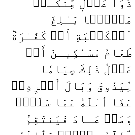
ذَوَا عَدۡلٖ مِّنكُـمۡ
هَدۡيَۢا بَـٰلِغَ
ٱلۡكَعۡبَةِ أَوۡ كَفَّـٰرَةٞ
طَعَامُ مَسَـٰكِيـنَ أَوۡ
عَدۡلُ ذَٰلِكَ صِيَامٗا
لِّيَذُوقَ وَبَالَ أَمۡرِهِۦۗ
عَفَا ٱللَّهُ عَمَّا سَلَفَۚ
وَمَنۡ عَـادَ فَيَنتَقِمُ