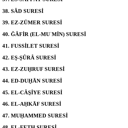
38.
SÂD SURESİ
39.
EZ-ZÜMER SURESİ
40.
ĞÂFİR (EL-MUʾMİN) SURESİ
41.
FUSSİLET SURESİ
42.
EŞ-ŞÛRÂ SURESİ
43.
EZ-ZUḪRUF SURESİ
44.
ED-DUḪĀN SURESİ
45.
EL-CÂS̱İYE SURESİ
46.
EL-AḤKĀF SURESİ
47.
MUḤAMMED SURESİ
48.
EL-FETḤ SURESİ