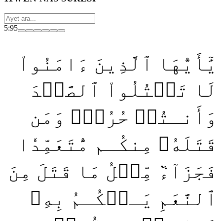
5:95
يَٰٓأَيُّهَا ٱلَّذِينَ ءَامَنُواْ
لَا تَقۡتُلُواْ ٱلصَّيۡدَ
وَأَنـتُمۡ حُرُمٞۚ وَمَن
قَتَلَهُۥ مِنكُـم مُّتَعَمِّدٗا
فَجَزَآءٞ مِّثۡلُ مَا قَتَلَ مِنَ
ٱلنَّعَمِ يَـحۡكُـمُ بِهِۦ