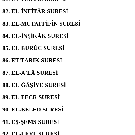
82.
EL-İNFİTĀR SURESİ
83.
EL-MUTAFFİFÎN SURESİ
84.
EL-İNŞİKĀK SURESİ
85.
EL-BURÛC SURESİ
86.
ET-TĀRIK SURESİ
87.
EL-AʿLÂ SURESİ
88.
EL-ĞĀŞİYE SURESİ
89.
EL-FECR SURESİ
90.
EL-BELED SURESİ
91.
EŞ-ŞEMS SURESİ
92.
EL-LEYL SURESİ