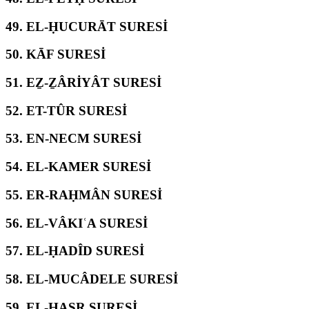
49.
EL-ḤUCURĀT SURESİ
50.
KĀF SURESİ
51.
EẔ-ẔÂRİYÂT SURESİ
52.
ET-TÛR SURESİ
53.
EN-NECM SURESİ
54.
EL-KAMER SURESİ
55.
ER-RAḤMÂN SURESİ
56.
EL-VÂKIʿA SURESİ
57.
EL-ḤADÎD SURESİ
58.
EL-MUCÂDELE SURESİ
59.
EL-ḤAŞR SURESİ