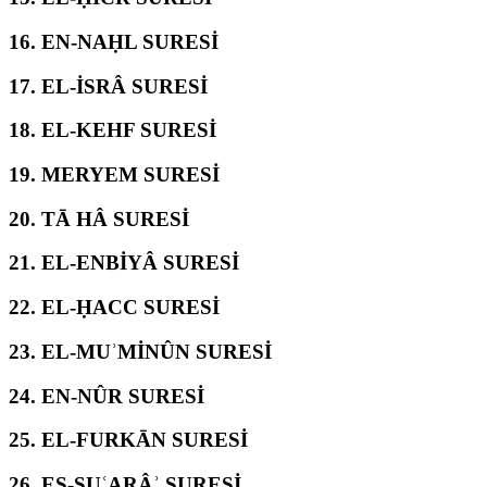
16.
EN-NAḤL SURESİ
17.
EL-İSRÂ SURESİ
18.
EL-KEHF SURESİ
19.
MERYEM SURESİ
20.
TĀ HÂ SURESİ
21.
EL-ENBİYÂ SURESİ
22.
EL-ḤACC SURESİ
23.
EL-MUʾMİNÛN SURESİ
24.
EN-NÛR SURESİ
25.
EL-FURKĀN SURESİ
26.
EŞ-ŞUʿARÂʾ SURESİ