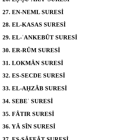
27.
EN-NEML SURESİ
28.
EL-KASAS SURESİ
29.
EL-ʿANKEBÛT SURESİ
30.
ER-RÛM SURESİ
31.
LOKMÂN SURESİ
32.
ES-SECDE SURESİ
33.
EL-AḤZÂB SURESİ
34.
SEBEʾ SURESİ
35.
FÂTIR SURESİ
36.
YÂ SÎN SURESİ
37.
ES-SÂFFÂT SURESİ