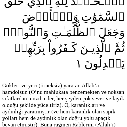
ٱلۡـحَـمۡدُ لِلَّهِ ٱلَّذِي خَلَقَ
ٱلسَّمَٰوَٰتِ وَٱلۡأَرۡضَ
وَجَعَلَ ٱلظُّلُمَـٰتِ وَٱلنُّورَۖ
ثُمَّ ٱلَّذِيـنَ كَـفَرُواْ بِرَبِّهِمۡ
١
يَعۡدِلُونَ
Gökleri ve yeri
(örneksiz)
yaratan Allah’a
hamdolsun
(O’nu mahlukata benzemekten ve noksan
sıfatlardan tenzih eder, her şeyden çok sever ve layık
olduğu şekilde yüceltiriz)
. O, karanlıkları ve
aydınlığı yaratmıştır
(ve hem karanlık olan sapık
yolları hem de aydınlık olan doğru yolu apaçık
beyan etmiştir)
. Buna rağmen Rablerini
(Allah’ı)