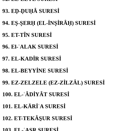
93.
EḌ-ḌUḤÂ SURESİ
94.
EŞ-ŞERḤ (EL-İNŞİRÂḤ) SURESİ
95.
ET-TÎN SURESİ
96.
El-ʿALAK SURESİ
97.
EL-KADİR SURESİ
98.
EL-BEYYİNE SURESİ
99.
EZ-ZELZELE (EZ-ZİLZÂL) SURESİ
100.
EL-ʿÂDİYÂT SURESİ
101.
EL-KĀRİʿA SURESİ
102.
ET-TEKÂS̱UR SURESİ
103.
EL-ʿASR SURESİ