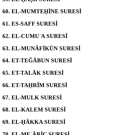
60.
EL-MUMTEḤİNE SURESİ
61.
ES-SAFF SURESİ
62.
EL-CUMUʿA SURESİ
63.
EL-MUNÂFİKŪN SURESİ
64.
ET-TEĞĀBUN SURESİ
65.
ET-TALĀK SURESİ
66.
ET-TAḤRÎM SURESİ
67.
EL-MULK SURESİ
68.
EL-KALEM SURESİ
69.
EL-ḤÂKKA SURESİ
70.
EL-MEʿÂRİC SURESİ