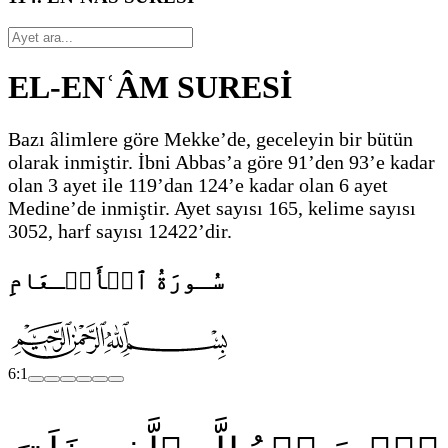
EL-ENʿÂM SURESİ
Bazı âlimlere göre Mekke’de, geceleyin bir bütün
olarak inmiştir. İbni Abbas’a göre 91’den 93’e kadar
olan 3 ayet ile 119’dan 124’e kadar olan 6 ayet
Medine’de inmiştir. Ayet sayısı 165, kelime sayısı
3052, harf sayısı 12422’dir.
سُـورَةُ ٱلۡأَنۡـعَامِ
6:1