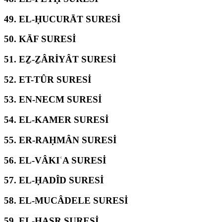
49.
EL-ḤUCURĀT SURESİ
50.
KĀF SURESİ
51.
EẔ-ẔÂRİYÂT SURESİ
52.
ET-TÛR SURESİ
53.
EN-NECM SURESİ
54.
EL-KAMER SURESİ
55.
ER-RAḤMÂN SURESİ
56.
EL-VÂKIʿA SURESİ
57.
EL-ḤADÎD SURESİ
58.
EL-MUCÂDELE SURESİ
59.
EL-ḤAŞR SURESİ