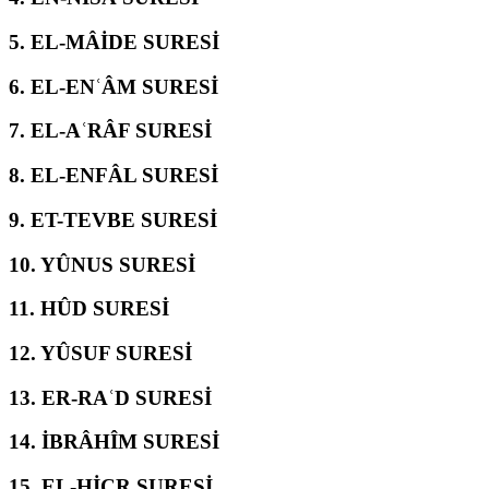
5.
EL-MÂİDE SURESİ
6.
EL-ENʿÂM SURESİ
7.
EL-AʿRÂF SURESİ
8.
EL-ENFÂL SURESİ
9.
ET-TEVBE SURESİ
10.
YÛNUS SURESİ
11.
HÛD SURESİ
12.
YÛSUF SURESİ
13.
ER-RAʿD SURESİ
14.
İBRÂHÎM SURESİ
15.
EL-ḤİCR SURESİ