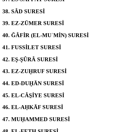
38.
SÂD SURESİ
39.
EZ-ZÜMER SURESİ
40.
ĞÂFİR (EL-MUʾMİN) SURESİ
41.
FUSSİLET SURESİ
42.
EŞ-ŞÛRÂ SURESİ
43.
EZ-ZUḪRUF SURESİ
44.
ED-DUḪĀN SURESİ
45.
EL-CÂS̱İYE SURESİ
46.
EL-AḤKĀF SURESİ
47.
MUḤAMMED SURESİ
48.
EL-FETḤ SURESİ