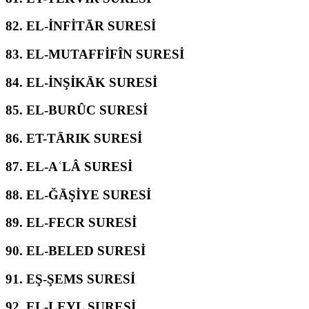
82.
EL-İNFİTĀR SURESİ
83.
EL-MUTAFFİFÎN SURESİ
84.
EL-İNŞİKĀK SURESİ
85.
EL-BURÛC SURESİ
86.
ET-TĀRIK SURESİ
87.
EL-AʿLÂ SURESİ
88.
EL-ĞĀŞİYE SURESİ
89.
EL-FECR SURESİ
90.
EL-BELED SURESİ
91.
EŞ-ŞEMS SURESİ
92.
EL-LEYL SURESİ