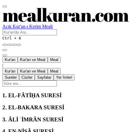
Açık Kur'an-ı Kerim Meali
Ctrl + K
Kur'an
Kur'an ve Meal
Meal
|
Kur'an
Kur'an ve Meal
Meal
Sureler
Cüzler
Sayfalar
Yer İmleri
1.
EL-FÂTİḤA SURESİ
2.
EL-BAKARA SURESİ
3.
ÂLİ ʿİMRÂN SURESİ
4.
EN-NİSÂ SURESİ