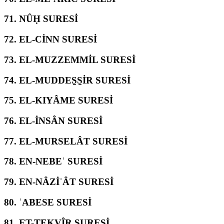
71.
NÛḤ SURESİ
72.
EL-CİNN SURESİ
73.
EL-MUZZEMMİL SURESİ
74.
EL-MUDDES̱S̱İR SURESİ
75.
EL-KIYÂME SURESİ
76.
EL-İNSÂN SURESİ
77.
EL-MURSELÂT SURESİ
78.
EN-NEBEʾ SURESİ
79.
EN-NÂZİʿÂT SURESİ
80.
ʿABESE SURESİ
81.
ET-TEKVÎR SURESİ