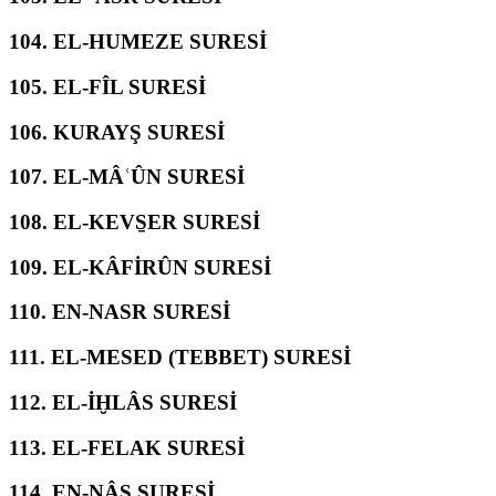
104.
EL-HUMEZE SURESİ
105.
EL-FÎL SURESİ
106.
KURAYŞ SURESİ
107.
EL-MÂʿÛN SURESİ
108.
EL-KEVS̱ER SURESİ
109.
EL-KÂFİRÛN SURESİ
110.
EN-NASR SURESİ
111.
EL-MESED (TEBBET) SURESİ
112.
EL-İḪLÂS SURESİ
113.
EL-FELAK SURESİ
114.
EN-NÂS SURESİ