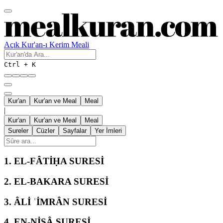
Açık Kur'an-ı Kerim Meali
Ctrl + K
Kur'an
Kur'an ve Meal
Meal
|
Kur'an
Kur'an ve Meal
Meal
Sureler
Cüzler
Sayfalar
Yer İmleri
1.
EL-FÂTİḤA SURESİ
2.
EL-BAKARA SURESİ
3.
ÂLİ ʿİMRÂN SURESİ
4.
EN-NİSÂ SURESİ