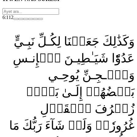
6:112
وَكَذَٰلِكَ جَعَلۡنَا لِكُـلِّ نَبِـيٍّ
عَدُوّٗا شَيَـٰطِيـنَ ٱلۡإِنـسِ
وَٱلۡـجِـنِّ يُوحِـي
بَعۡضُهُمۡ إِلَـىٰ بَعۡضٖ
زُخۡرُفَ ٱلۡقَوۡلِ
غُرُورٗاۚ وَلَوۡ شَآءَ رَبُّكَ مَا