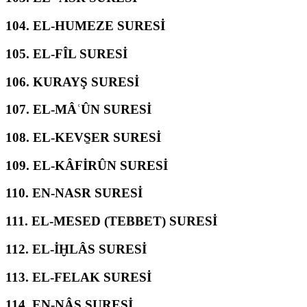
104.
EL-HUMEZE SURESİ
105.
EL-FÎL SURESİ
106.
KURAYŞ SURESİ
107.
EL-MÂʿÛN SURESİ
108.
EL-KEVS̱ER SURESİ
109.
EL-KÂFİRÛN SURESİ
110.
EN-NASR SURESİ
111.
EL-MESED (TEBBET) SURESİ
112.
EL-İḪLÂS SURESİ
113.
EL-FELAK SURESİ
114.
EN-NÂS SURESİ