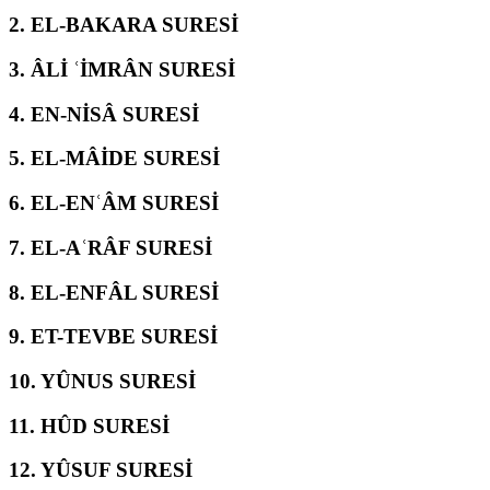
2.
EL-BAKARA SURESİ
3.
ÂLİ ʿİMRÂN SURESİ
4.
EN-NİSÂ SURESİ
5.
EL-MÂİDE SURESİ
6.
EL-ENʿÂM SURESİ
7.
EL-AʿRÂF SURESİ
8.
EL-ENFÂL SURESİ
9.
ET-TEVBE SURESİ
10.
YÛNUS SURESİ
11.
HÛD SURESİ
12.
YÛSUF SURESİ