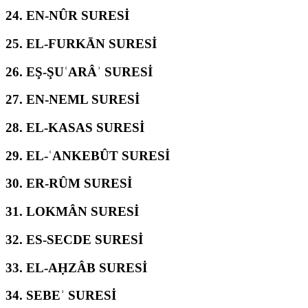
24.
EN-NÛR SURESİ
25.
EL-FURKĀN SURESİ
26.
EŞ-ŞUʿARÂʾ SURESİ
27.
EN-NEML SURESİ
28.
EL-KASAS SURESİ
29.
EL-ʿANKEBÛT SURESİ
30.
ER-RÛM SURESİ
31.
LOKMÂN SURESİ
32.
ES-SECDE SURESİ
33.
EL-AḤZÂB SURESİ
34.
SEBEʾ SURESİ