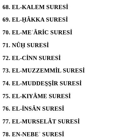
68.
EL-KALEM SURESİ
69.
EL-ḤÂKKA SURESİ
70.
EL-MEʿÂRİC SURESİ
71.
NÛḤ SURESİ
72.
EL-CİNN SURESİ
73.
EL-MUZZEMMİL SURESİ
74.
EL-MUDDES̱S̱İR SURESİ
75.
EL-KIYÂME SURESİ
76.
EL-İNSÂN SURESİ
77.
EL-MURSELÂT SURESİ
78.
EN-NEBEʾ SURESİ