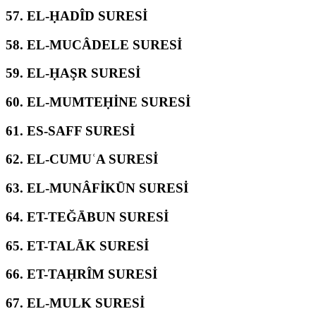
57.
EL-ḤADÎD SURESİ
58.
EL-MUCÂDELE SURESİ
59.
EL-ḤAŞR SURESİ
60.
EL-MUMTEḤİNE SURESİ
61.
ES-SAFF SURESİ
62.
EL-CUMUʿA SURESİ
63.
EL-MUNÂFİKŪN SURESİ
64.
ET-TEĞĀBUN SURESİ
65.
ET-TALĀK SURESİ
66.
ET-TAḤRÎM SURESİ
67.
EL-MULK SURESİ