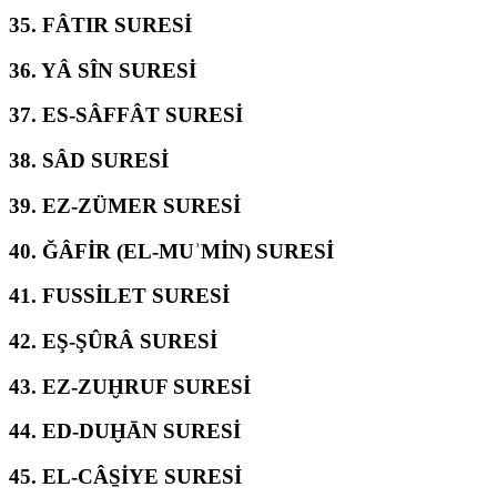
35.
FÂTIR SURESİ
36.
YÂ SÎN SURESİ
37.
ES-SÂFFÂT SURESİ
38.
SÂD SURESİ
39.
EZ-ZÜMER SURESİ
40.
ĞÂFİR (EL-MUʾMİN) SURESİ
41.
FUSSİLET SURESİ
42.
EŞ-ŞÛRÂ SURESİ
43.
EZ-ZUḪRUF SURESİ
44.
ED-DUḪĀN SURESİ
45.
EL-CÂS̱İYE SURESİ