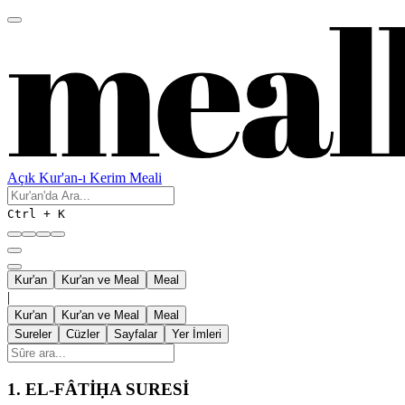
Açık Kur'an-ı Kerim Meali
Ctrl + K
Kur'an
Kur'an ve Meal
Meal
|
Kur'an
Kur'an ve Meal
Meal
Sureler
Cüzler
Sayfalar
Yer İmleri
1.
EL-FÂTİḤA SURESİ