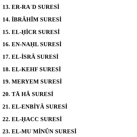
13.
ER-RAʿD SURESİ
14.
İBRÂHÎM SURESİ
15.
EL-ḤİCR SURESİ
16.
EN-NAḤL SURESİ
17.
EL-İSRÂ SURESİ
18.
EL-KEHF SURESİ
19.
MERYEM SURESİ
20.
TĀ HÂ SURESİ
21.
EL-ENBİYÂ SURESİ
22.
EL-ḤACC SURESİ
23.
EL-MUʾMİNÛN SURESİ