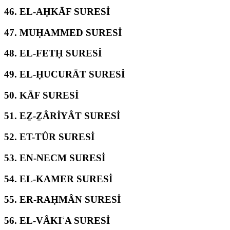
46.
EL-AḤKĀF SURESİ
47.
MUḤAMMED SURESİ
48.
EL-FETḤ SURESİ
49.
EL-ḤUCURĀT SURESİ
50.
KĀF SURESİ
51.
EẔ-ẔÂRİYÂT SURESİ
52.
ET-TÛR SURESİ
53.
EN-NECM SURESİ
54.
EL-KAMER SURESİ
55.
ER-RAḤMÂN SURESİ
56.
EL-VÂKIʿA SURESİ