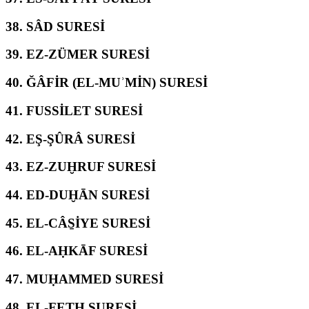
38.
SÂD SURESİ
39.
EZ-ZÜMER SURESİ
40.
ĞÂFİR (EL-MUʾMİN) SURESİ
41.
FUSSİLET SURESİ
42.
EŞ-ŞÛRÂ SURESİ
43.
EZ-ZUḪRUF SURESİ
44.
ED-DUḪĀN SURESİ
45.
EL-CÂS̱İYE SURESİ
46.
EL-AḤKĀF SURESİ
47.
MUḤAMMED SURESİ
48.
EL-FETḤ SURESİ