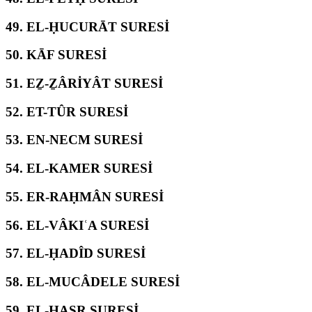
49.
EL-ḤUCURĀT SURESİ
50.
KĀF SURESİ
51.
EẔ-ẔÂRİYÂT SURESİ
52.
ET-TÛR SURESİ
53.
EN-NECM SURESİ
54.
EL-KAMER SURESİ
55.
ER-RAḤMÂN SURESİ
56.
EL-VÂKIʿA SURESİ
57.
EL-ḤADÎD SURESİ
58.
EL-MUCÂDELE SURESİ
59.
EL-ḤAŞR SURESİ