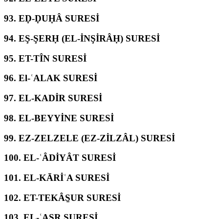
93.
EḌ-ḌUḤÂ SURESİ
94.
EŞ-ŞERḤ (EL-İNŞİRÂḤ) SURESİ
95.
ET-TÎN SURESİ
96.
El-ʿALAK SURESİ
97.
EL-KADİR SURESİ
98.
EL-BEYYİNE SURESİ
99.
EZ-ZELZELE (EZ-ZİLZÂL) SURESİ
100.
EL-ʿÂDİYÂT SURESİ
101.
EL-KĀRİʿA SURESİ
102.
ET-TEKÂS̱UR SURESİ
103.
EL-ʿASR SURESİ