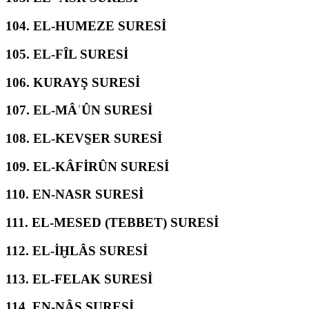
104.
EL-HUMEZE SURESİ
105.
EL-FÎL SURESİ
106.
KURAYŞ SURESİ
107.
EL-MÂʿÛN SURESİ
108.
EL-KEVS̱ER SURESİ
109.
EL-KÂFİRÛN SURESİ
110.
EN-NASR SURESİ
111.
EL-MESED (TEBBET) SURESİ
112.
EL-İḪLÂS SURESİ
113.
EL-FELAK SURESİ
114.
EN-NÂS SURESİ