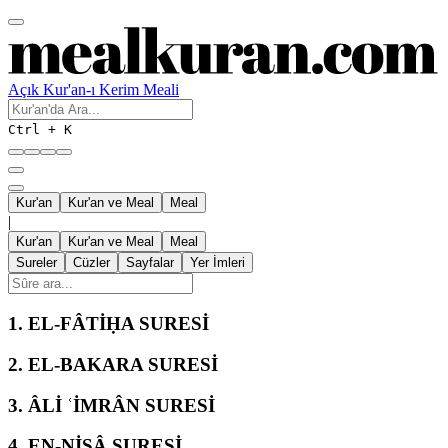
Açık Kur'an-ı Kerim Meali
Ctrl + K
Kur'an
Kur'an ve Meal
Meal
|
Kur'an
Kur'an ve Meal
Meal
Sureler
Cüzler
Sayfalar
Yer İmleri
1.
EL-FÂTİḤA SURESİ
2.
EL-BAKARA SURESİ
3.
ÂLİ ʿİMRÂN SURESİ
4.
EN-NİSÂ SURESİ