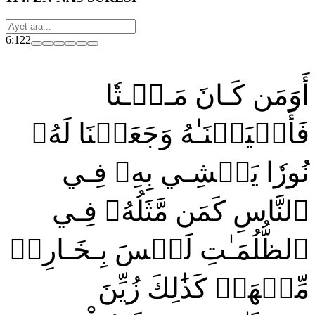
6:122
أَوَمَن كَـانَ مَـيۡـتٗا
فَأَحۡيَيۡنَـٰهُ وَجَعَلۡنَا لَهُۥ
نُورٗا يَمۡشِـي بِهِۦ فِـي
ٱلنَّاسِ كَمَن مَّثَلُهُۥ فِـي
ٱلظُّلُمَـٰتِ لَيۡسَ بِـخَـارِجٖ
مِّنۡهَاۚ كَذَٰلِكَ زُيِّنَ