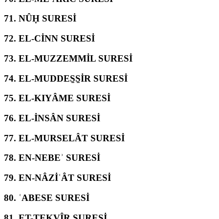
71.
NÛḤ SURESİ
72.
EL-CİNN SURESİ
73.
EL-MUZZEMMİL SURESİ
74.
EL-MUDDES̱S̱İR SURESİ
75.
EL-KIYÂME SURESİ
76.
EL-İNSÂN SURESİ
77.
EL-MURSELÂT SURESİ
78.
EN-NEBEʾ SURESİ
79.
EN-NÂZİʿÂT SURESİ
80.
ʿABESE SURESİ
81.
ET-TEKVÎR SURESİ