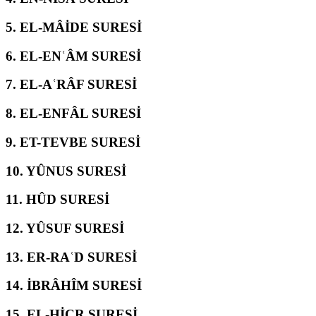
5.
EL-MÂİDE SURESİ
6.
EL-ENʿÂM SURESİ
7.
EL-AʿRÂF SURESİ
8.
EL-ENFÂL SURESİ
9.
ET-TEVBE SURESİ
10.
YÛNUS SURESİ
11.
HÛD SURESİ
12.
YÛSUF SURESİ
13.
ER-RAʿD SURESİ
14.
İBRÂHÎM SURESİ
15.
EL-ḤİCR SURESİ