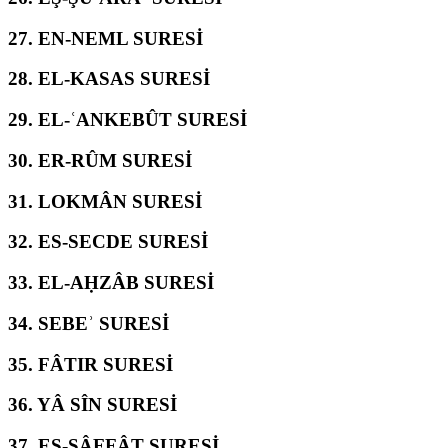
27.
EN-NEML SURESİ
28.
EL-KASAS SURESİ
29.
EL-ʿANKEBÛT SURESİ
30.
ER-RÛM SURESİ
31.
LOKMÂN SURESİ
32.
ES-SECDE SURESİ
33.
EL-AḤZÂB SURESİ
34.
SEBEʾ SURESİ
35.
FÂTIR SURESİ
36.
YÂ SÎN SURESİ
37.
ES-SÂFFÂT SURESİ