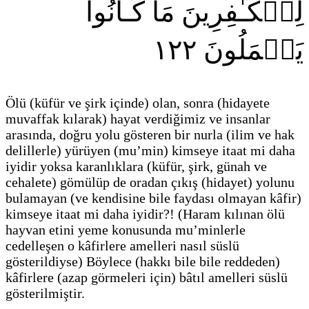
لِلۡكَـٰفِرِينَ مَا كَـانُواْ
١٢٢
يَعۡمَلُونَ
Ölü
(küfür ve şirk içinde)
olan, sonra
(hidayete
muvaffak kılarak)
hayat verdiğimiz ve insanlar
arasında, doğru yolu gösteren bir nurla
(ilim ve hak
delillerle)
yürüyen
(mu’min)
kimseye itaat mi daha
iyidir yoksa karanlıklara
(küfür, şirk, günah ve
cehalete)
gömülüp de oradan çıkış
(hidayet)
yolunu
bulamayan
(ve kendisine bile faydası olmayan kâfir)
kimseye itaat mi daha iyidir?!
(Haram kılınan ölü
hayvan etini yeme konusunda mu’minlerle
cedelleşen o kâfirlere amelleri nasıl süslü
gösterildiyse)
Böylece
(hakkı bile bile reddeden)
kâfirlere
(azap görmeleri için)
bâtıl amelleri süslü
gösterilmiştir.