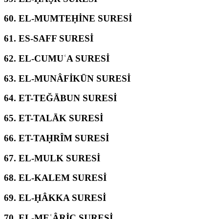
60.
EL-MUMTEḤİNE SURESİ
61.
ES-SAFF SURESİ
62.
EL-CUMUʿA SURESİ
63.
EL-MUNÂFİKŪN SURESİ
64.
ET-TEĞĀBUN SURESİ
65.
ET-TALĀK SURESİ
66.
ET-TAḤRÎM SURESİ
67.
EL-MULK SURESİ
68.
EL-KALEM SURESİ
69.
EL-ḤÂKKA SURESİ
70.
EL-MEʿÂRİC SURESİ