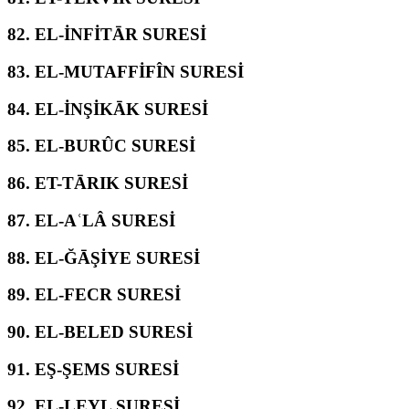
82.
EL-İNFİTĀR SURESİ
83.
EL-MUTAFFİFÎN SURESİ
84.
EL-İNŞİKĀK SURESİ
85.
EL-BURÛC SURESİ
86.
ET-TĀRIK SURESİ
87.
EL-AʿLÂ SURESİ
88.
EL-ĞĀŞİYE SURESİ
89.
EL-FECR SURESİ
90.
EL-BELED SURESİ
91.
EŞ-ŞEMS SURESİ
92.
EL-LEYL SURESİ