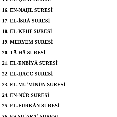
16.
EN-NAḤL SURESİ
17.
EL-İSRÂ SURESİ
18.
EL-KEHF SURESİ
19.
MERYEM SURESİ
20.
TĀ HÂ SURESİ
21.
EL-ENBİYÂ SURESİ
22.
EL-ḤACC SURESİ
23.
EL-MUʾMİNÛN SURESİ
24.
EN-NÛR SURESİ
25.
EL-FURKĀN SURESİ
26.
EŞ-ŞUʿARÂʾ SURESİ