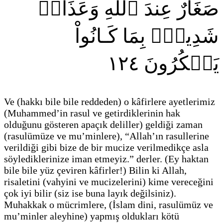
صَغَارٌ عِندَ ٱللَّهِ وَعَذَابٞ
شَدِيدُۢ بِمَا كَـانُواْ
١٢٤
يَمۡكُرُونَ
Ve
(hakkı bile bile reddeden)
o kâfirlere ayetlerimiz
(Muhammed’in rasul ve getirdiklerinin hak
olduğunu gösteren apaçık deliller)
geldiği zaman
(rasulümüze ve mu’minlere)
, “Allah’ın rasullerine
verildiği gibi bize de bir mucize verilmedikçe asla
söylediklerinize iman etmeyiz.” derler.
(Ey haktan
bile bile yüz çeviren kâfirler!)
Bilin ki Allah,
risaletini
(vahyini ve mucizelerini)
kime vereceğini
çok iyi bilir
(siz ise buna layık değilsiniz)
.
Muhakkak o mücrimlere,
(İslam dini, rasulümüz ve
mu’minler aleyhine)
yapmış oldukları kötü