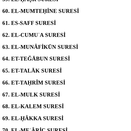
60.
EL-MUMTEḤİNE SURESİ
61.
ES-SAFF SURESİ
62.
EL-CUMUʿA SURESİ
63.
EL-MUNÂFİKŪN SURESİ
64.
ET-TEĞĀBUN SURESİ
65.
ET-TALĀK SURESİ
66.
ET-TAḤRÎM SURESİ
67.
EL-MULK SURESİ
68.
EL-KALEM SURESİ
69.
EL-ḤÂKKA SURESİ
70.
EL-MEʿÂRİC SURESİ