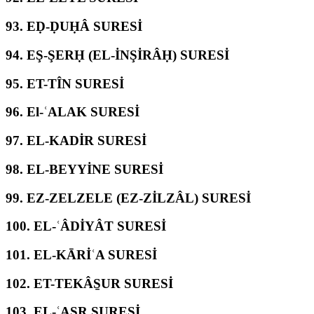
93.
EḌ-ḌUḤÂ SURESİ
94.
EŞ-ŞERḤ (EL-İNŞİRÂḤ) SURESİ
95.
ET-TÎN SURESİ
96.
El-ʿALAK SURESİ
97.
EL-KADİR SURESİ
98.
EL-BEYYİNE SURESİ
99.
EZ-ZELZELE (EZ-ZİLZÂL) SURESİ
100.
EL-ʿÂDİYÂT SURESİ
101.
EL-KĀRİʿA SURESİ
102.
ET-TEKÂS̱UR SURESİ
103.
EL-ʿASR SURESİ