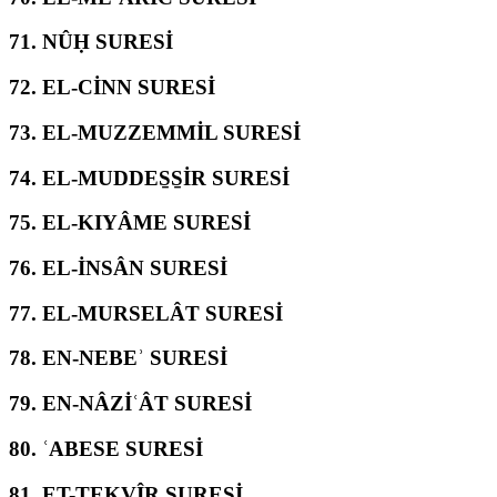
71.
NÛḤ SURESİ
72.
EL-CİNN SURESİ
73.
EL-MUZZEMMİL SURESİ
74.
EL-MUDDES̱S̱İR SURESİ
75.
EL-KIYÂME SURESİ
76.
EL-İNSÂN SURESİ
77.
EL-MURSELÂT SURESİ
78.
EN-NEBEʾ SURESİ
79.
EN-NÂZİʿÂT SURESİ
80.
ʿABESE SURESİ
81.
ET-TEKVÎR SURESİ