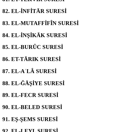
82.
EL-İNFİTĀR SURESİ
83.
EL-MUTAFFİFÎN SURESİ
84.
EL-İNŞİKĀK SURESİ
85.
EL-BURÛC SURESİ
86.
ET-TĀRIK SURESİ
87.
EL-AʿLÂ SURESİ
88.
EL-ĞĀŞİYE SURESİ
89.
EL-FECR SURESİ
90.
EL-BELED SURESİ
91.
EŞ-ŞEMS SURESİ
92.
EL-LEYL SURESİ