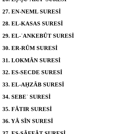
27.
EN-NEML SURESİ
28.
EL-KASAS SURESİ
29.
EL-ʿANKEBÛT SURESİ
30.
ER-RÛM SURESİ
31.
LOKMÂN SURESİ
32.
ES-SECDE SURESİ
33.
EL-AḤZÂB SURESİ
34.
SEBEʾ SURESİ
35.
FÂTIR SURESİ
36.
YÂ SÎN SURESİ
37.
ES-SÂFFÂT SURESİ