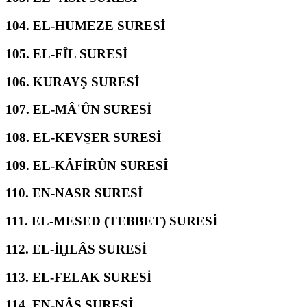
104.
EL-HUMEZE SURESİ
105.
EL-FÎL SURESİ
106.
KURAYŞ SURESİ
107.
EL-MÂʿÛN SURESİ
108.
EL-KEVS̱ER SURESİ
109.
EL-KÂFİRÛN SURESİ
110.
EN-NASR SURESİ
111.
EL-MESED (TEBBET) SURESİ
112.
EL-İḪLÂS SURESİ
113.
EL-FELAK SURESİ
114.
EN-NÂS SURESİ