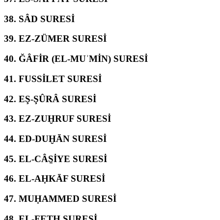
38.
SÂD SURESİ
39.
EZ-ZÜMER SURESİ
40.
ĞÂFİR (EL-MUʾMİN) SURESİ
41.
FUSSİLET SURESİ
42.
EŞ-ŞÛRÂ SURESİ
43.
EZ-ZUḪRUF SURESİ
44.
ED-DUḪĀN SURESİ
45.
EL-CÂS̱İYE SURESİ
46.
EL-AḤKĀF SURESİ
47.
MUḤAMMED SURESİ
48.
EL-FETḤ SURESİ