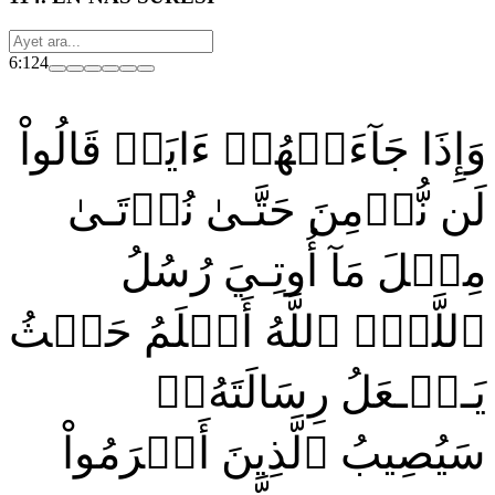
6:124
وَإِذَا جَآءَتۡهُمۡ ءَايَةٞ قَالُواْ
لَن نُّؤۡمِنَ حَتَّـىٰ نُؤۡتَـىٰ
مِثۡلَ مَآ أُوتِـيَ رُسُلُ
ٱللَّهِۘ ٱللَّهُ أَعۡلَمُ حَيۡثُ
يَـجۡـعَلُ رِسَالَتَهُۥۗ
سَيُصِيبُ ٱلَّذِينَ أَجۡرَمُواْ