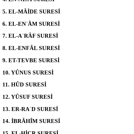
5.
EL-MÂİDE SURESİ
6.
EL-ENʿÂM SURESİ
7.
EL-AʿRÂF SURESİ
8.
EL-ENFÂL SURESİ
9.
ET-TEVBE SURESİ
10.
YÛNUS SURESİ
11.
HÛD SURESİ
12.
YÛSUF SURESİ
13.
ER-RAʿD SURESİ
14.
İBRÂHÎM SURESİ
15.
EL-ḤİCR SURESİ