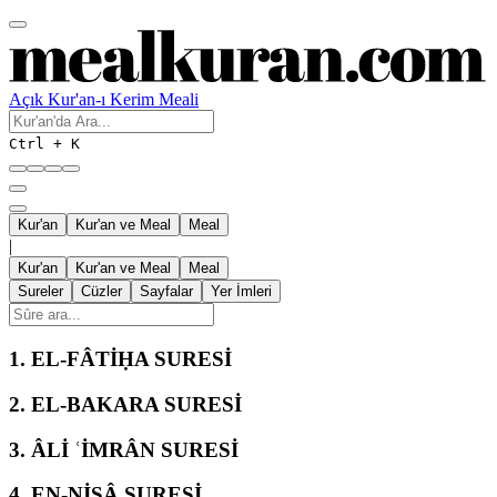
Açık Kur'an-ı Kerim Meali
Ctrl + K
Kur'an
Kur'an ve Meal
Meal
|
Kur'an
Kur'an ve Meal
Meal
Sureler
Cüzler
Sayfalar
Yer İmleri
1.
EL-FÂTİḤA SURESİ
2.
EL-BAKARA SURESİ
3.
ÂLİ ʿİMRÂN SURESİ
4.
EN-NİSÂ SURESİ