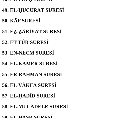
49.
EL-ḤUCURĀT SURESİ
50.
KĀF SURESİ
51.
EẔ-ẔÂRİYÂT SURESİ
52.
ET-TÛR SURESİ
53.
EN-NECM SURESİ
54.
EL-KAMER SURESİ
55.
ER-RAḤMÂN SURESİ
56.
EL-VÂKIʿA SURESİ
57.
EL-ḤADÎD SURESİ
58.
EL-MUCÂDELE SURESİ
59.
EL-ḤAŞR SURESİ