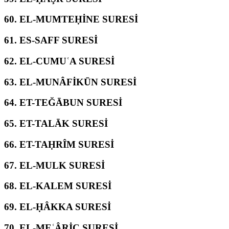
60.
EL-MUMTEḤİNE SURESİ
61.
ES-SAFF SURESİ
62.
EL-CUMUʿA SURESİ
63.
EL-MUNÂFİKŪN SURESİ
64.
ET-TEĞĀBUN SURESİ
65.
ET-TALĀK SURESİ
66.
ET-TAḤRÎM SURESİ
67.
EL-MULK SURESİ
68.
EL-KALEM SURESİ
69.
EL-ḤÂKKA SURESİ
70.
EL-MEʿÂRİC SURESİ