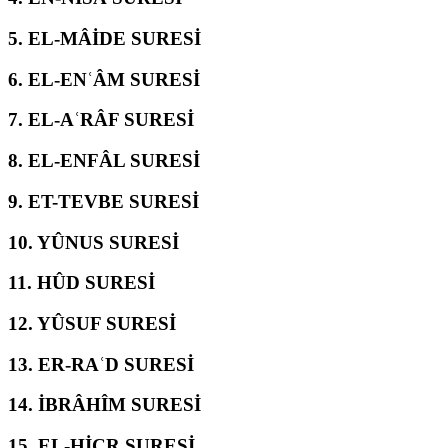
5.
EL-MÂİDE SURESİ
6.
EL-ENʿÂM SURESİ
7.
EL-AʿRÂF SURESİ
8.
EL-ENFÂL SURESİ
9.
ET-TEVBE SURESİ
10.
YÛNUS SURESİ
11.
HÛD SURESİ
12.
YÛSUF SURESİ
13.
ER-RAʿD SURESİ
14.
İBRÂHÎM SURESİ
15.
EL-ḤİCR SURESİ