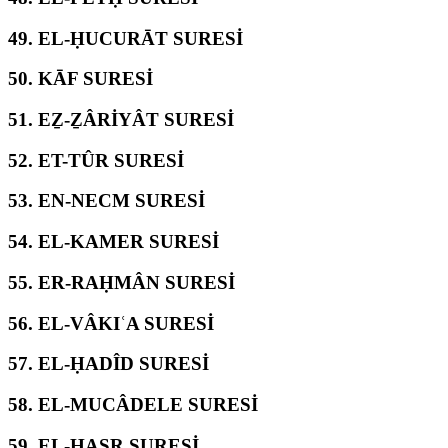
49.
EL-ḤUCURĀT SURESİ
50.
KĀF SURESİ
51.
EẔ-ẔÂRİYÂT SURESİ
52.
ET-TÛR SURESİ
53.
EN-NECM SURESİ
54.
EL-KAMER SURESİ
55.
ER-RAḤMÂN SURESİ
56.
EL-VÂKIʿA SURESİ
57.
EL-ḤADÎD SURESİ
58.
EL-MUCÂDELE SURESİ
59.
EL-ḤAŞR SURESİ