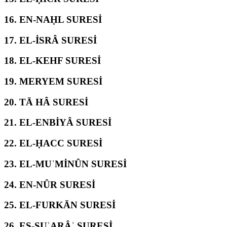
16.
EN-NAḤL SURESİ
17.
EL-İSRÂ SURESİ
18.
EL-KEHF SURESİ
19.
MERYEM SURESİ
20.
TĀ HÂ SURESİ
21.
EL-ENBİYÂ SURESİ
22.
EL-ḤACC SURESİ
23.
EL-MUʾMİNÛN SURESİ
24.
EN-NÛR SURESİ
25.
EL-FURKĀN SURESİ
26.
EŞ-ŞUʿARÂʾ SURESİ