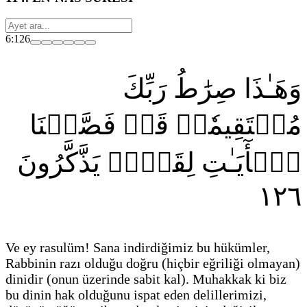
6:126
وَهَـٰذَا صِرَٰطُ رَبِّكَ
مُسۡتَقِيمٗاۗ قَدۡ فَصَّلۡنَا
ٱلۡأٓيَـٰتِ لِقَوۡمٖ يَذَّكَّرُونَ
١٢٦
Ve ey rasulüm! Sana indirdiğimiz bu hükümler,
Rabbinin razı olduğu doğru
(hiçbir eğriliği olmayan)
dinidir
(onun üzerinde sabit kal)
. Muhakkak ki biz
bu dinin hak olduğunu ispat eden delillerimizi,