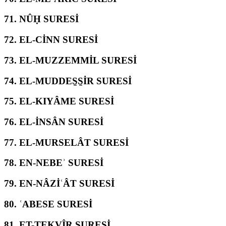
71.
NÛḤ SURESİ
72.
EL-CİNN SURESİ
73.
EL-MUZZEMMİL SURESİ
74.
EL-MUDDES̱S̱İR SURESİ
75.
EL-KIYÂME SURESİ
76.
EL-İNSÂN SURESİ
77.
EL-MURSELÂT SURESİ
78.
EN-NEBEʾ SURESİ
79.
EN-NÂZİʿÂT SURESİ
80.
ʿABESE SURESİ
81.
ET-TEKVÎR SURESİ