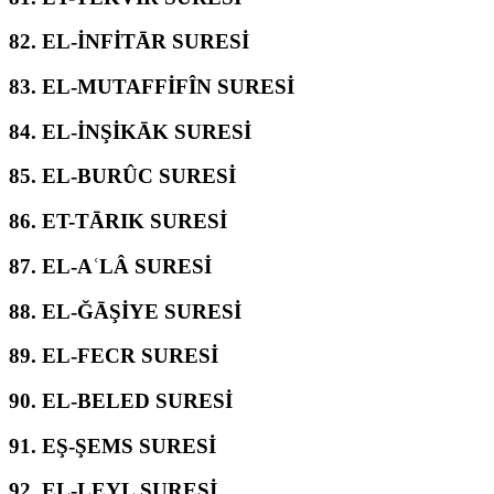
82.
EL-İNFİTĀR SURESİ
83.
EL-MUTAFFİFÎN SURESİ
84.
EL-İNŞİKĀK SURESİ
85.
EL-BURÛC SURESİ
86.
ET-TĀRIK SURESİ
87.
EL-AʿLÂ SURESİ
88.
EL-ĞĀŞİYE SURESİ
89.
EL-FECR SURESİ
90.
EL-BELED SURESİ
91.
EŞ-ŞEMS SURESİ
92.
EL-LEYL SURESİ