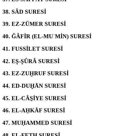
38.
SÂD SURESİ
39.
EZ-ZÜMER SURESİ
40.
ĞÂFİR (EL-MUʾMİN) SURESİ
41.
FUSSİLET SURESİ
42.
EŞ-ŞÛRÂ SURESİ
43.
EZ-ZUḪRUF SURESİ
44.
ED-DUḪĀN SURESİ
45.
EL-CÂS̱İYE SURESİ
46.
EL-AḤKĀF SURESİ
47.
MUḤAMMED SURESİ
48.
EL-FETḤ SURESİ