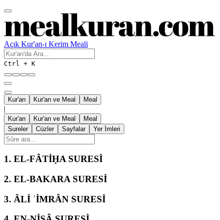
Açık Kur'an-ı Kerim Meali
Ctrl + K
Kur'an
Kur'an ve Meal
Meal
|
Kur'an
Kur'an ve Meal
Meal
Sureler
Cüzler
Sayfalar
Yer İmleri
1.
EL-FÂTİḤA SURESİ
2.
EL-BAKARA SURESİ
3.
ÂLİ ʿİMRÂN SURESİ
4.
EN-NİSÂ SURESİ