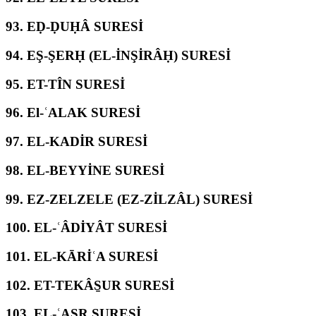
93.
EḌ-ḌUḤÂ SURESİ
94.
EŞ-ŞERḤ (EL-İNŞİRÂḤ) SURESİ
95.
ET-TÎN SURESİ
96.
El-ʿALAK SURESİ
97.
EL-KADİR SURESİ
98.
EL-BEYYİNE SURESİ
99.
EZ-ZELZELE (EZ-ZİLZÂL) SURESİ
100.
EL-ʿÂDİYÂT SURESİ
101.
EL-KĀRİʿA SURESİ
102.
ET-TEKÂS̱UR SURESİ
103.
EL-ʿASR SURESİ