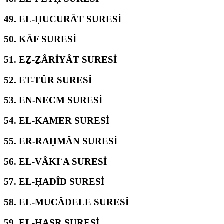
49.
EL-ḤUCURĀT SURESİ
50.
KĀF SURESİ
51.
EẔ-ẔÂRİYÂT SURESİ
52.
ET-TÛR SURESİ
53.
EN-NECM SURESİ
54.
EL-KAMER SURESİ
55.
ER-RAḤMÂN SURESİ
56.
EL-VÂKIʿA SURESİ
57.
EL-ḤADÎD SURESİ
58.
EL-MUCÂDELE SURESİ
59.
EL-ḤAŞR SURESİ