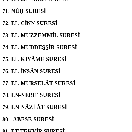
71.
NÛḤ SURESİ
72.
EL-CİNN SURESİ
73.
EL-MUZZEMMİL SURESİ
74.
EL-MUDDES̱S̱İR SURESİ
75.
EL-KIYÂME SURESİ
76.
EL-İNSÂN SURESİ
77.
EL-MURSELÂT SURESİ
78.
EN-NEBEʾ SURESİ
79.
EN-NÂZİʿÂT SURESİ
80.
ʿABESE SURESİ
81.
ET-TEKVÎR SURESİ