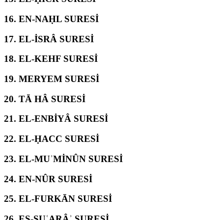
16.
EN-NAḤL SURESİ
17.
EL-İSRÂ SURESİ
18.
EL-KEHF SURESİ
19.
MERYEM SURESİ
20.
TĀ HÂ SURESİ
21.
EL-ENBİYÂ SURESİ
22.
EL-ḤACC SURESİ
23.
EL-MUʾMİNÛN SURESİ
24.
EN-NÛR SURESİ
25.
EL-FURKĀN SURESİ
26.
EŞ-ŞUʿARÂʾ SURESİ