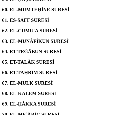
60.
EL-MUMTEḤİNE SURESİ
61.
ES-SAFF SURESİ
62.
EL-CUMUʿA SURESİ
63.
EL-MUNÂFİKŪN SURESİ
64.
ET-TEĞĀBUN SURESİ
65.
ET-TALĀK SURESİ
66.
ET-TAḤRÎM SURESİ
67.
EL-MULK SURESİ
68.
EL-KALEM SURESİ
69.
EL-ḤÂKKA SURESİ
70.
EL-MEʿÂRİC SURESİ