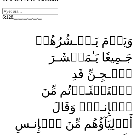
6:128
وَيَوۡمَ يَـحۡـشُرُهُمۡ
جَـمِيعٗا يَـٰمَعۡشَـرَ
ٱلۡـجِـنِّ قَدِ
ٱسۡتَكۡثَـرۡتُم مِّنَ
ٱلۡإِنـسِۖ وَقَالَ
أَوۡلِيَآؤُهُم مِّنَ ٱلۡإِنـسِ