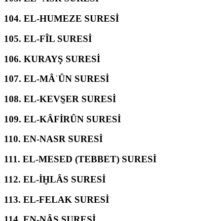
104.
EL-HUMEZE SURESİ
105.
EL-FÎL SURESİ
106.
KURAYŞ SURESİ
107.
EL-MÂʿÛN SURESİ
108.
EL-KEVS̱ER SURESİ
109.
EL-KÂFİRÛN SURESİ
110.
EN-NASR SURESİ
111.
EL-MESED (TEBBET) SURESİ
112.
EL-İḪLÂS SURESİ
113.
EL-FELAK SURESİ
114.
EN-NÂS SURESİ