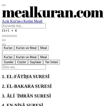
Açık Kur'an-ı Kerim Meali
Ctrl + K
Kur'an
Kur'an ve Meal
Meal
|
Kur'an
Kur'an ve Meal
Meal
Sureler
Cüzler
Sayfalar
Yer İmleri
1.
EL-FÂTİḤA SURESİ
2.
EL-BAKARA SURESİ
3.
ÂLİ ʿİMRÂN SURESİ
4.
EN-NİSÂ SURESİ