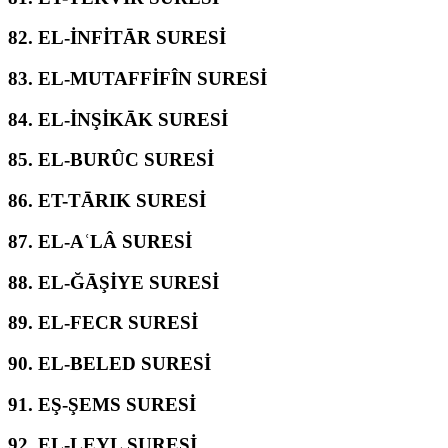
82.
EL-İNFİTĀR SURESİ
83.
EL-MUTAFFİFÎN SURESİ
84.
EL-İNŞİKĀK SURESİ
85.
EL-BURÛC SURESİ
86.
ET-TĀRIK SURESİ
87.
EL-AʿLÂ SURESİ
88.
EL-ĞĀŞİYE SURESİ
89.
EL-FECR SURESİ
90.
EL-BELED SURESİ
91.
EŞ-ŞEMS SURESİ
92.
EL-LEYL SURESİ