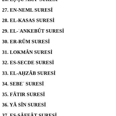
27.
EN-NEML SURESİ
28.
EL-KASAS SURESİ
29.
EL-ʿANKEBÛT SURESİ
30.
ER-RÛM SURESİ
31.
LOKMÂN SURESİ
32.
ES-SECDE SURESİ
33.
EL-AḤZÂB SURESİ
34.
SEBEʾ SURESİ
35.
FÂTIR SURESİ
36.
YÂ SÎN SURESİ
37.
ES-SÂFFÂT SURESİ