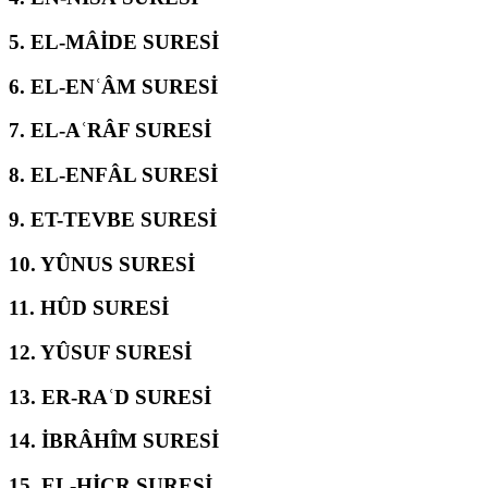
5.
EL-MÂİDE SURESİ
6.
EL-ENʿÂM SURESİ
7.
EL-AʿRÂF SURESİ
8.
EL-ENFÂL SURESİ
9.
ET-TEVBE SURESİ
10.
YÛNUS SURESİ
11.
HÛD SURESİ
12.
YÛSUF SURESİ
13.
ER-RAʿD SURESİ
14.
İBRÂHÎM SURESİ
15.
EL-ḤİCR SURESİ