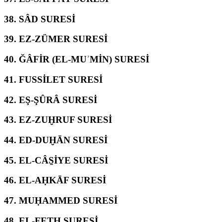
38.
SÂD SURESİ
39.
EZ-ZÜMER SURESİ
40.
ĞÂFİR (EL-MUʾMİN) SURESİ
41.
FUSSİLET SURESİ
42.
EŞ-ŞÛRÂ SURESİ
43.
EZ-ZUḪRUF SURESİ
44.
ED-DUḪĀN SURESİ
45.
EL-CÂS̱İYE SURESİ
46.
EL-AḤKĀF SURESİ
47.
MUḤAMMED SURESİ
48.
EL-FETḤ SURESİ