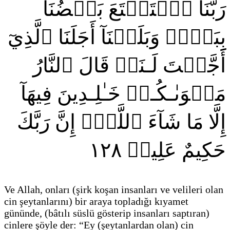
رَبَّنَا ٱسۡتَمۡتَعَ بَعۡضُنَا
بِبَعۡضٖ وَبَلَغۡنَآ أَجَلَنَا ٱلَّذِيٓ
أَجَّلۡتَ لَـنَاۚ قَالَ ٱلنَّارُ
مَثۡوَىٰـكُـمۡ خَـٰلِـدِينَ فِيهَآ
إِلَّا مَا شَآءَ ٱللَّهُۚ إِنَّ رَبَّكَ
١٢٨
حَكِيمٌ عَلِيمٞ
Ve Allah, onları
(şirk koşan insanları ve velileri olan
cin şeytanlarını)
bir araya topladığı kıyamet
gününde,
(bâtılı süslü gösterip insanları saptıran)
cinlere şöyle der: “Ey
(şeytanlardan olan)
cin