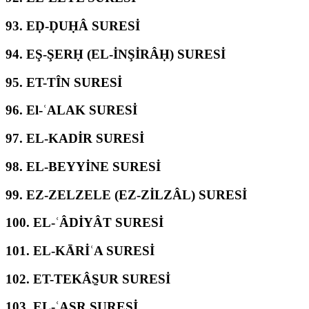
93.
EḌ-ḌUḤÂ SURESİ
94.
EŞ-ŞERḤ (EL-İNŞİRÂḤ) SURESİ
95.
ET-TÎN SURESİ
96.
El-ʿALAK SURESİ
97.
EL-KADİR SURESİ
98.
EL-BEYYİNE SURESİ
99.
EZ-ZELZELE (EZ-ZİLZÂL) SURESİ
100.
EL-ʿÂDİYÂT SURESİ
101.
EL-KĀRİʿA SURESİ
102.
ET-TEKÂS̱UR SURESİ
103.
EL-ʿASR SURESİ