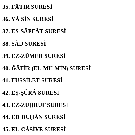
35.
FÂTIR SURESİ
36.
YÂ SÎN SURESİ
37.
ES-SÂFFÂT SURESİ
38.
SÂD SURESİ
39.
EZ-ZÜMER SURESİ
40.
ĞÂFİR (EL-MUʾMİN) SURESİ
41.
FUSSİLET SURESİ
42.
EŞ-ŞÛRÂ SURESİ
43.
EZ-ZUḪRUF SURESİ
44.
ED-DUḪĀN SURESİ
45.
EL-CÂS̱İYE SURESİ