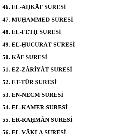
46.
EL-AḤKĀF SURESİ
47.
MUḤAMMED SURESİ
48.
EL-FETḤ SURESİ
49.
EL-ḤUCURĀT SURESİ
50.
KĀF SURESİ
51.
EẔ-ẔÂRİYÂT SURESİ
52.
ET-TÛR SURESİ
53.
EN-NECM SURESİ
54.
EL-KAMER SURESİ
55.
ER-RAḤMÂN SURESİ
56.
EL-VÂKIʿA SURESİ