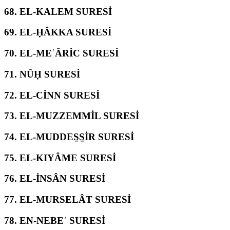
68.
EL-KALEM SURESİ
69.
EL-ḤÂKKA SURESİ
70.
EL-MEʿÂRİC SURESİ
71.
NÛḤ SURESİ
72.
EL-CİNN SURESİ
73.
EL-MUZZEMMİL SURESİ
74.
EL-MUDDES̱S̱İR SURESİ
75.
EL-KIYÂME SURESİ
76.
EL-İNSÂN SURESİ
77.
EL-MURSELÂT SURESİ
78.
EN-NEBEʾ SURESİ