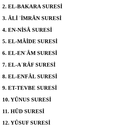
2.
EL-BAKARA SURESİ
3.
ÂLİ ʿİMRÂN SURESİ
4.
EN-NİSÂ SURESİ
5.
EL-MÂİDE SURESİ
6.
EL-ENʿÂM SURESİ
7.
EL-AʿRÂF SURESİ
8.
EL-ENFÂL SURESİ
9.
ET-TEVBE SURESİ
10.
YÛNUS SURESİ
11.
HÛD SURESİ
12.
YÛSUF SURESİ