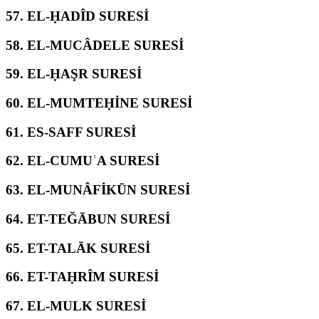
57.
EL-ḤADÎD SURESİ
58.
EL-MUCÂDELE SURESİ
59.
EL-ḤAŞR SURESİ
60.
EL-MUMTEḤİNE SURESİ
61.
ES-SAFF SURESİ
62.
EL-CUMUʿA SURESİ
63.
EL-MUNÂFİKŪN SURESİ
64.
ET-TEĞĀBUN SURESİ
65.
ET-TALĀK SURESİ
66.
ET-TAḤRÎM SURESİ
67.
EL-MULK SURESİ