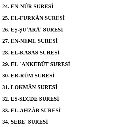
24.
EN-NÛR SURESİ
25.
EL-FURKĀN SURESİ
26.
EŞ-ŞUʿARÂʾ SURESİ
27.
EN-NEML SURESİ
28.
EL-KASAS SURESİ
29.
EL-ʿANKEBÛT SURESİ
30.
ER-RÛM SURESİ
31.
LOKMÂN SURESİ
32.
ES-SECDE SURESİ
33.
EL-AḤZÂB SURESİ
34.
SEBEʾ SURESİ