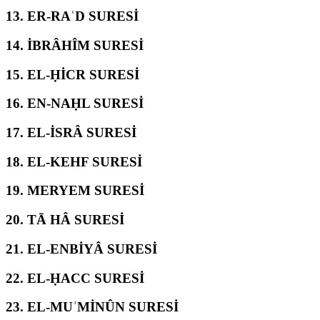
13.
ER-RAʿD SURESİ
14.
İBRÂHÎM SURESİ
15.
EL-ḤİCR SURESİ
16.
EN-NAḤL SURESİ
17.
EL-İSRÂ SURESİ
18.
EL-KEHF SURESİ
19.
MERYEM SURESİ
20.
TĀ HÂ SURESİ
21.
EL-ENBİYÂ SURESİ
22.
EL-ḤACC SURESİ
23.
EL-MUʾMİNÛN SURESİ