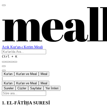
Açık Kur'an-ı Kerim Meali
Ctrl + K
Kur'an
Kur'an ve Meal
Meal
|
Kur'an
Kur'an ve Meal
Meal
Sureler
Cüzler
Sayfalar
Yer İmleri
1.
EL-FÂTİḤA SURESİ