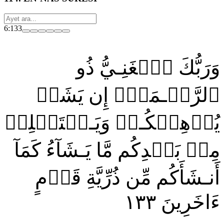
6:133
وَرَبُّكَ ٱلۡغَنِـيُّ ذُو
ٱلرَّحۡـمَةِۚ إِن يَشَأۡ
يُذۡهِبۡكُـمۡ وَيَـسۡتَخۡلِفۡ
مِنۢ بَعۡدِكُم مَّا يَـشَآءُ كَمَآ
أَنـشَأَكُم مِّن ذُرِّيَّةِ قَوۡمٍ
١٣٣
ءَاخَرِينَ