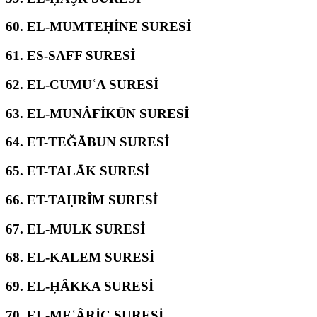
60.
EL-MUMTEḤİNE SURESİ
61.
ES-SAFF SURESİ
62.
EL-CUMUʿA SURESİ
63.
EL-MUNÂFİKŪN SURESİ
64.
ET-TEĞĀBUN SURESİ
65.
ET-TALĀK SURESİ
66.
ET-TAḤRÎM SURESİ
67.
EL-MULK SURESİ
68.
EL-KALEM SURESİ
69.
EL-ḤÂKKA SURESİ
70.
EL-MEʿÂRİC SURESİ