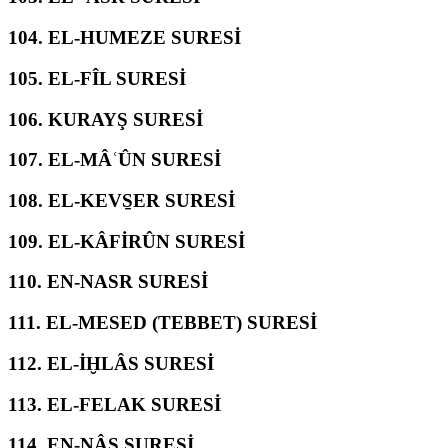
104.
EL-HUMEZE SURESİ
105.
EL-FÎL SURESİ
106.
KURAYŞ SURESİ
107.
EL-MÂʿÛN SURESİ
108.
EL-KEVS̱ER SURESİ
109.
EL-KÂFİRÛN SURESİ
110.
EN-NASR SURESİ
111.
EL-MESED (TEBBET) SURESİ
112.
EL-İḪLÂS SURESİ
113.
EL-FELAK SURESİ
114.
EN-NÂS SURESİ