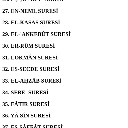
27.
EN-NEML SURESİ
28.
EL-KASAS SURESİ
29.
EL-ʿANKEBÛT SURESİ
30.
ER-RÛM SURESİ
31.
LOKMÂN SURESİ
32.
ES-SECDE SURESİ
33.
EL-AḤZÂB SURESİ
34.
SEBEʾ SURESİ
35.
FÂTIR SURESİ
36.
YÂ SÎN SURESİ
37.
ES-SÂFFÂT SURESİ