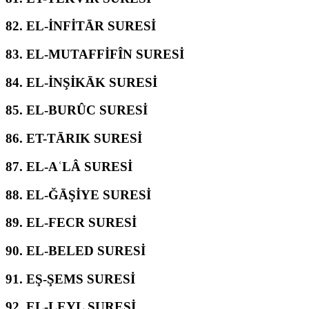
82.
EL-İNFİTĀR SURESİ
83.
EL-MUTAFFİFÎN SURESİ
84.
EL-İNŞİKĀK SURESİ
85.
EL-BURÛC SURESİ
86.
ET-TĀRIK SURESİ
87.
EL-AʿLÂ SURESİ
88.
EL-ĞĀŞİYE SURESİ
89.
EL-FECR SURESİ
90.
EL-BELED SURESİ
91.
EŞ-ŞEMS SURESİ
92.
EL-LEYL SURESİ