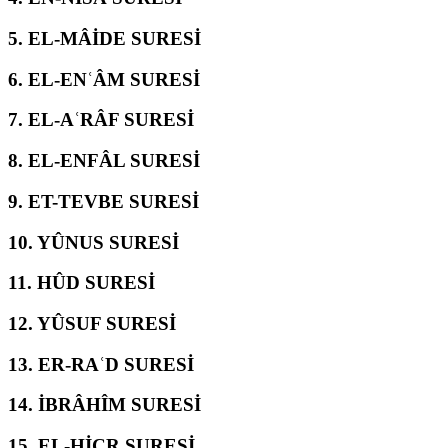
5.
EL-MÂİDE SURESİ
6.
EL-ENʿÂM SURESİ
7.
EL-AʿRÂF SURESİ
8.
EL-ENFÂL SURESİ
9.
ET-TEVBE SURESİ
10.
YÛNUS SURESİ
11.
HÛD SURESİ
12.
YÛSUF SURESİ
13.
ER-RAʿD SURESİ
14.
İBRÂHÎM SURESİ
15.
EL-ḤİCR SURESİ