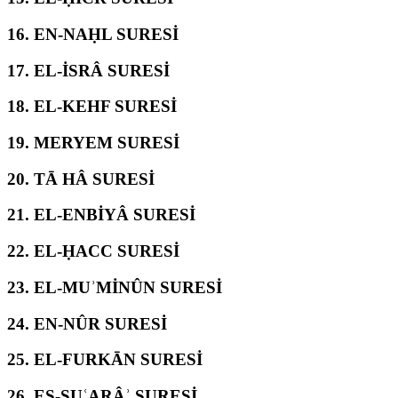
16.
EN-NAḤL SURESİ
17.
EL-İSRÂ SURESİ
18.
EL-KEHF SURESİ
19.
MERYEM SURESİ
20.
TĀ HÂ SURESİ
21.
EL-ENBİYÂ SURESİ
22.
EL-ḤACC SURESİ
23.
EL-MUʾMİNÛN SURESİ
24.
EN-NÛR SURESİ
25.
EL-FURKĀN SURESİ
26.
EŞ-ŞUʿARÂʾ SURESİ