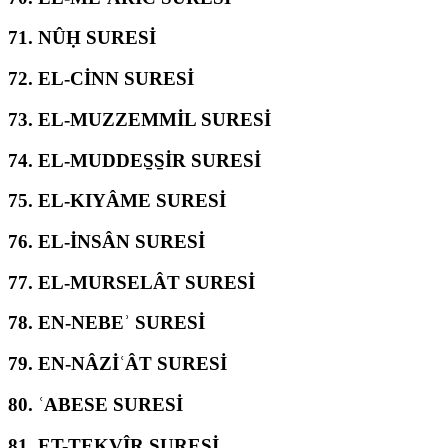
71.
NÛḤ SURESİ
72.
EL-CİNN SURESİ
73.
EL-MUZZEMMİL SURESİ
74.
EL-MUDDES̱S̱İR SURESİ
75.
EL-KIYÂME SURESİ
76.
EL-İNSÂN SURESİ
77.
EL-MURSELÂT SURESİ
78.
EN-NEBEʾ SURESİ
79.
EN-NÂZİʿÂT SURESİ
80.
ʿABESE SURESİ
81.
ET-TEKVÎR SURESİ