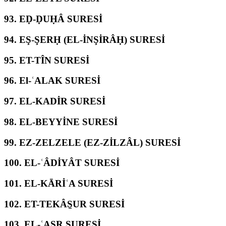
93.
EḌ-ḌUḤÂ SURESİ
94.
EŞ-ŞERḤ (EL-İNŞİRÂḤ) SURESİ
95.
ET-TÎN SURESİ
96.
El-ʿALAK SURESİ
97.
EL-KADİR SURESİ
98.
EL-BEYYİNE SURESİ
99.
EZ-ZELZELE (EZ-ZİLZÂL) SURESİ
100.
EL-ʿÂDİYÂT SURESİ
101.
EL-KĀRİʿA SURESİ
102.
ET-TEKÂS̱UR SURESİ
103.
EL-ʿASR SURESİ