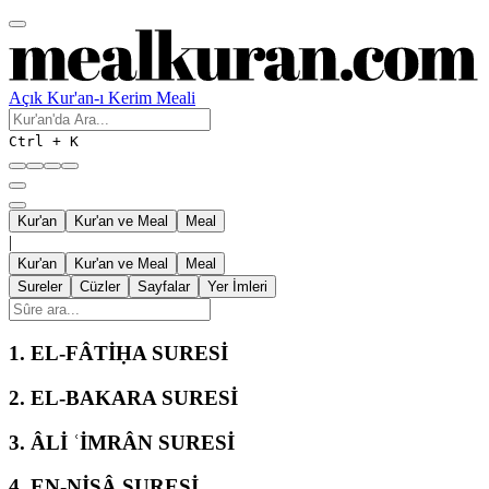
Açık Kur'an-ı Kerim Meali
Ctrl + K
Kur'an
Kur'an ve Meal
Meal
|
Kur'an
Kur'an ve Meal
Meal
Sureler
Cüzler
Sayfalar
Yer İmleri
1.
EL-FÂTİḤA SURESİ
2.
EL-BAKARA SURESİ
3.
ÂLİ ʿİMRÂN SURESİ
4.
EN-NİSÂ SURESİ