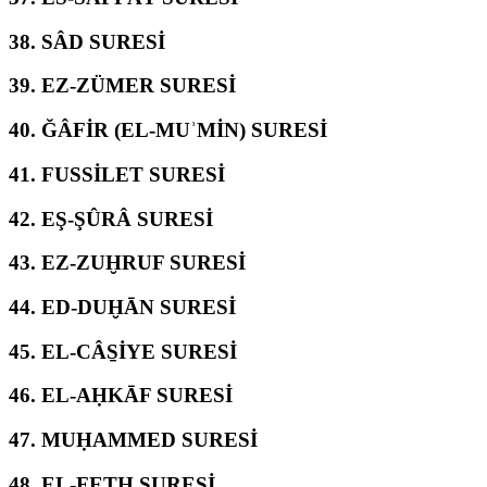
38.
SÂD SURESİ
39.
EZ-ZÜMER SURESİ
40.
ĞÂFİR (EL-MUʾMİN) SURESİ
41.
FUSSİLET SURESİ
42.
EŞ-ŞÛRÂ SURESİ
43.
EZ-ZUḪRUF SURESİ
44.
ED-DUḪĀN SURESİ
45.
EL-CÂS̱İYE SURESİ
46.
EL-AḤKĀF SURESİ
47.
MUḤAMMED SURESİ
48.
EL-FETḤ SURESİ