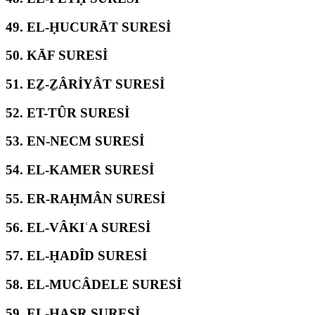
49.
EL-ḤUCURĀT SURESİ
50.
KĀF SURESİ
51.
EẔ-ẔÂRİYÂT SURESİ
52.
ET-TÛR SURESİ
53.
EN-NECM SURESİ
54.
EL-KAMER SURESİ
55.
ER-RAḤMÂN SURESİ
56.
EL-VÂKIʿA SURESİ
57.
EL-ḤADÎD SURESİ
58.
EL-MUCÂDELE SURESİ
59.
EL-ḤAŞR SURESİ