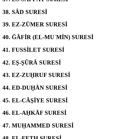
38.
SÂD SURESİ
39.
EZ-ZÜMER SURESİ
40.
ĞÂFİR (EL-MUʾMİN) SURESİ
41.
FUSSİLET SURESİ
42.
EŞ-ŞÛRÂ SURESİ
43.
EZ-ZUḪRUF SURESİ
44.
ED-DUḪĀN SURESİ
45.
EL-CÂS̱İYE SURESİ
46.
EL-AḤKĀF SURESİ
47.
MUḤAMMED SURESİ
48.
EL-FETḤ SURESİ