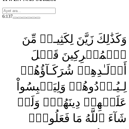
6:137
وَكَذَٰلِكَ زَيَّنَ لِكَثِيـرٖ مِّنَ
ٱلۡمُشۡرِكِينَ قَتۡلَ
أَوۡلَـٰدِهِمۡ شُرَكَـآؤُهُمۡ
لِـيُـرۡدُوهُمۡ وَلِيَلۡبِسُواْ
عَلَيۡهِمۡ دِينَهُمۡۖ وَلَوۡ
شَآءَ ٱللَّهُ مَا فَعَلُوهُۖ