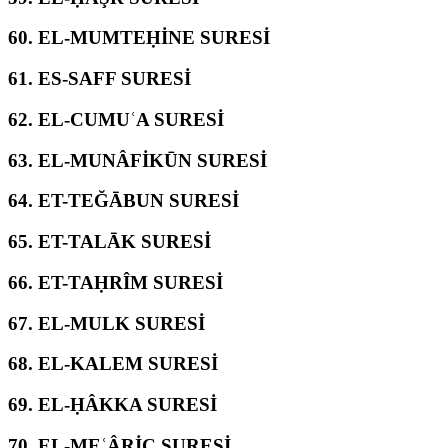
60.
EL-MUMTEḤİNE SURESİ
61.
ES-SAFF SURESİ
62.
EL-CUMUʿA SURESİ
63.
EL-MUNÂFİKŪN SURESİ
64.
ET-TEĞĀBUN SURESİ
65.
ET-TALĀK SURESİ
66.
ET-TAḤRÎM SURESİ
67.
EL-MULK SURESİ
68.
EL-KALEM SURESİ
69.
EL-ḤÂKKA SURESİ
70.
EL-MEʿÂRİC SURESİ