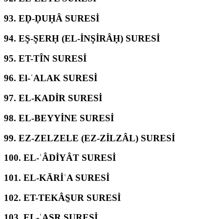
93.
EḌ-ḌUḤÂ SURESİ
94.
EŞ-ŞERḤ (EL-İNŞİRÂḤ) SURESİ
95.
ET-TÎN SURESİ
96.
El-ʿALAK SURESİ
97.
EL-KADİR SURESİ
98.
EL-BEYYİNE SURESİ
99.
EZ-ZELZELE (EZ-ZİLZÂL) SURESİ
100.
EL-ʿÂDİYÂT SURESİ
101.
EL-KĀRİʿA SURESİ
102.
ET-TEKÂS̱UR SURESİ
103.
EL-ʿASR SURESİ