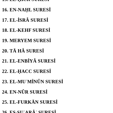
16.
EN-NAḤL SURESİ
17.
EL-İSRÂ SURESİ
18.
EL-KEHF SURESİ
19.
MERYEM SURESİ
20.
TĀ HÂ SURESİ
21.
EL-ENBİYÂ SURESİ
22.
EL-ḤACC SURESİ
23.
EL-MUʾMİNÛN SURESİ
24.
EN-NÛR SURESİ
25.
EL-FURKĀN SURESİ
26.
EŞ-ŞUʿARÂʾ SURESİ