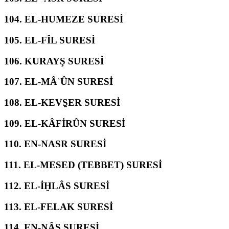
104.
EL-HUMEZE SURESİ
105.
EL-FÎL SURESİ
106.
KURAYŞ SURESİ
107.
EL-MÂʿÛN SURESİ
108.
EL-KEVS̱ER SURESİ
109.
EL-KÂFİRÛN SURESİ
110.
EN-NASR SURESİ
111.
EL-MESED (TEBBET) SURESİ
112.
EL-İḪLÂS SURESİ
113.
EL-FELAK SURESİ
114.
EN-NÂS SURESİ