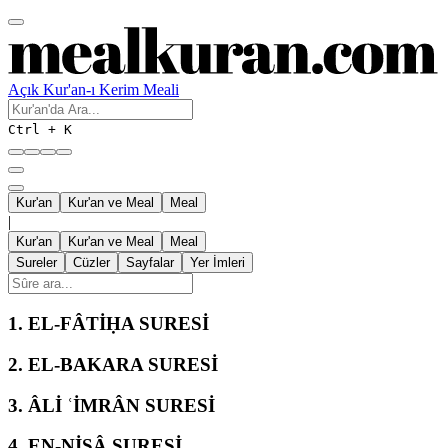
Açık Kur'an-ı Kerim Meali
Ctrl + K
Kur'an
Kur'an ve Meal
Meal
|
Kur'an
Kur'an ve Meal
Meal
Sureler
Cüzler
Sayfalar
Yer İmleri
1.
EL-FÂTİḤA SURESİ
2.
EL-BAKARA SURESİ
3.
ÂLİ ʿİMRÂN SURESİ
4.
EN-NİSÂ SURESİ