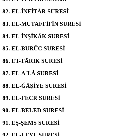
82.
EL-İNFİTĀR SURESİ
83.
EL-MUTAFFİFÎN SURESİ
84.
EL-İNŞİKĀK SURESİ
85.
EL-BURÛC SURESİ
86.
ET-TĀRIK SURESİ
87.
EL-AʿLÂ SURESİ
88.
EL-ĞĀŞİYE SURESİ
89.
EL-FECR SURESİ
90.
EL-BELED SURESİ
91.
EŞ-ŞEMS SURESİ
92.
EL-LEYL SURESİ