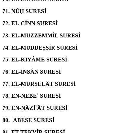
71.
NÛḤ SURESİ
72.
EL-CİNN SURESİ
73.
EL-MUZZEMMİL SURESİ
74.
EL-MUDDES̱S̱İR SURESİ
75.
EL-KIYÂME SURESİ
76.
EL-İNSÂN SURESİ
77.
EL-MURSELÂT SURESİ
78.
EN-NEBEʾ SURESİ
79.
EN-NÂZİʿÂT SURESİ
80.
ʿABESE SURESİ
81.
ET-TEKVÎR SURESİ