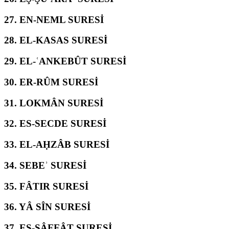
27.
EN-NEML SURESİ
28.
EL-KASAS SURESİ
29.
EL-ʿANKEBÛT SURESİ
30.
ER-RÛM SURESİ
31.
LOKMÂN SURESİ
32.
ES-SECDE SURESİ
33.
EL-AḤZÂB SURESİ
34.
SEBEʾ SURESİ
35.
FÂTIR SURESİ
36.
YÂ SÎN SURESİ
37.
ES-SÂFFÂT SURESİ