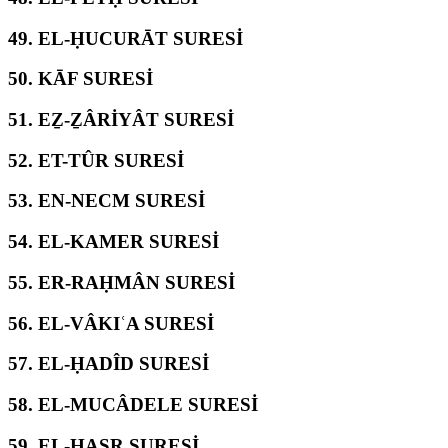
49.
EL-ḤUCURĀT SURESİ
50.
KĀF SURESİ
51.
EẔ-ẔÂRİYÂT SURESİ
52.
ET-TÛR SURESİ
53.
EN-NECM SURESİ
54.
EL-KAMER SURESİ
55.
ER-RAḤMÂN SURESİ
56.
EL-VÂKIʿA SURESİ
57.
EL-ḤADÎD SURESİ
58.
EL-MUCÂDELE SURESİ
59.
EL-ḤAŞR SURESİ