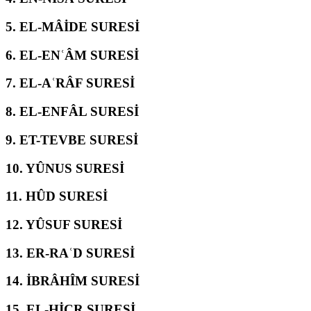
5.
EL-MÂİDE SURESİ
6.
EL-ENʿÂM SURESİ
7.
EL-AʿRÂF SURESİ
8.
EL-ENFÂL SURESİ
9.
ET-TEVBE SURESİ
10.
YÛNUS SURESİ
11.
HÛD SURESİ
12.
YÛSUF SURESİ
13.
ER-RAʿD SURESİ
14.
İBRÂHÎM SURESİ
15.
EL-ḤİCR SURESİ