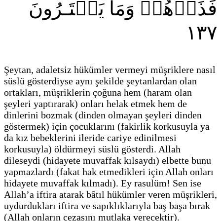
فَذَرۡهُمۡ وَمَا يَفۡتَـرُونَ
١٣٧
Şeytan, adaletsiz hükümler vermeyi müşriklere nasıl
süslü gösterdiyse aynı şekilde şeytanlardan olan
ortakları, müşriklerin çoğuna hem
(haram olan
şeyleri yaptırarak)
onları helak etmek hem de
dinlerini bozmak
(dinden olmayan şeyleri dinden
göstermek)
için çocuklarını
(fakirlik korkusuyla ya
da kız bebeklerini ileride cariye edinilmesi
korkusuyla)
öldürmeyi süslü gösterdi. Allah
dileseydi
(hidayete muvaffak kılsaydı)
elbette bunu
yapmazlardı
(fakat hak etmedikleri için Allah onları
hidayete muvaffak kılmadı)
. Ey rasulüm! Sen ise
Allah’a iftira atarak bâtıl hükümler veren müşrikleri,
uydurdukları iftira ve sapıklıklarıyla baş başa bırak
(Allah onların cezasını mutlaka verecektir)
.