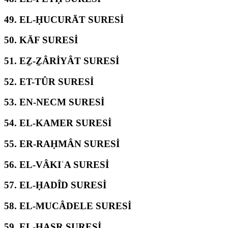
49.
EL-ḤUCURĀT SURESİ
50.
KĀF SURESİ
51.
EẔ-ẔÂRİYÂT SURESİ
52.
ET-TÛR SURESİ
53.
EN-NECM SURESİ
54.
EL-KAMER SURESİ
55.
ER-RAḤMÂN SURESİ
56.
EL-VÂKIʿA SURESİ
57.
EL-ḤADÎD SURESİ
58.
EL-MUCÂDELE SURESİ
59.
EL-ḤAŞR SURESİ