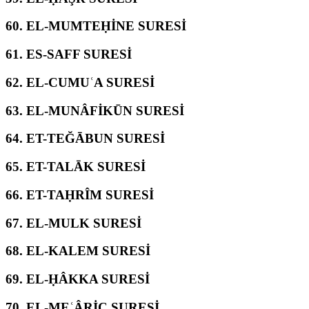
60.
EL-MUMTEḤİNE SURESİ
61.
ES-SAFF SURESİ
62.
EL-CUMUʿA SURESİ
63.
EL-MUNÂFİKŪN SURESİ
64.
ET-TEĞĀBUN SURESİ
65.
ET-TALĀK SURESİ
66.
ET-TAḤRÎM SURESİ
67.
EL-MULK SURESİ
68.
EL-KALEM SURESİ
69.
EL-ḤÂKKA SURESİ
70.
EL-MEʿÂRİC SURESİ