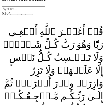
6:164
قُلۡ أَغَيۡـرَ ٱللَّهِ أَبۡغِـي
رَبّٗا وَهُوَ رَبُّ كُـلِّ شَـيۡءٖۚ
وَلَا تَـكۡـسِبُ كُـلُّ نَفۡسٍ
إِلَّا عَلَيۡهَاۚ وَلَا تَزِرُ
وَازِرَةٞ وِزۡرَ أُخۡرَىٰۚ ثُمَّ
إِلَـىٰ رَبِّـكُـم مَّـرۡجِـعُـكُـمۡ