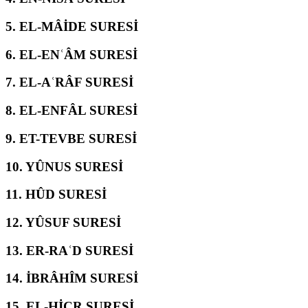
5.
EL-MÂİDE SURESİ
6.
EL-ENʿÂM SURESİ
7.
EL-AʿRÂF SURESİ
8.
EL-ENFÂL SURESİ
9.
ET-TEVBE SURESİ
10.
YÛNUS SURESİ
11.
HÛD SURESİ
12.
YÛSUF SURESİ
13.
ER-RAʿD SURESİ
14.
İBRÂHÎM SURESİ
15.
EL-ḤİCR SURESİ