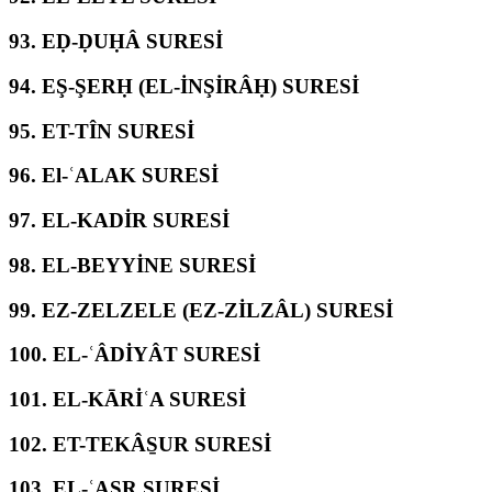
93.
EḌ-ḌUḤÂ SURESİ
94.
EŞ-ŞERḤ (EL-İNŞİRÂḤ) SURESİ
95.
ET-TÎN SURESİ
96.
El-ʿALAK SURESİ
97.
EL-KADİR SURESİ
98.
EL-BEYYİNE SURESİ
99.
EZ-ZELZELE (EZ-ZİLZÂL) SURESİ
100.
EL-ʿÂDİYÂT SURESİ
101.
EL-KĀRİʿA SURESİ
102.
ET-TEKÂS̱UR SURESİ
103.
EL-ʿASR SURESİ