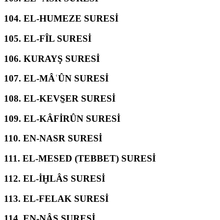
104.
EL-HUMEZE SURESİ
105.
EL-FÎL SURESİ
106.
KURAYŞ SURESİ
107.
EL-MÂʿÛN SURESİ
108.
EL-KEVS̱ER SURESİ
109.
EL-KÂFİRÛN SURESİ
110.
EN-NASR SURESİ
111.
EL-MESED (TEBBET) SURESİ
112.
EL-İḪLÂS SURESİ
113.
EL-FELAK SURESİ
114.
EN-NÂS SURESİ