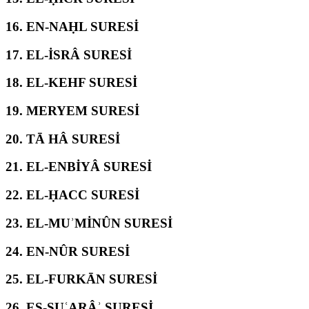
16.
EN-NAḤL SURESİ
17.
EL-İSRÂ SURESİ
18.
EL-KEHF SURESİ
19.
MERYEM SURESİ
20.
TĀ HÂ SURESİ
21.
EL-ENBİYÂ SURESİ
22.
EL-ḤACC SURESİ
23.
EL-MUʾMİNÛN SURESİ
24.
EN-NÛR SURESİ
25.
EL-FURKĀN SURESİ
26.
EŞ-ŞUʿARÂʾ SURESİ