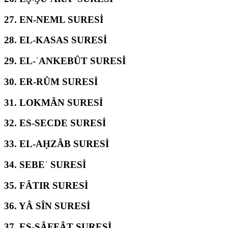
27.
EN-NEML SURESİ
28.
EL-KASAS SURESİ
29.
EL-ʿANKEBÛT SURESİ
30.
ER-RÛM SURESİ
31.
LOKMÂN SURESİ
32.
ES-SECDE SURESİ
33.
EL-AḤZÂB SURESİ
34.
SEBEʾ SURESİ
35.
FÂTIR SURESİ
36.
YÂ SÎN SURESİ
37.
ES-SÂFFÂT SURESİ