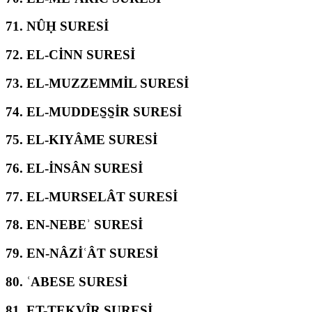
71.
NÛḤ SURESİ
72.
EL-CİNN SURESİ
73.
EL-MUZZEMMİL SURESİ
74.
EL-MUDDES̱S̱İR SURESİ
75.
EL-KIYÂME SURESİ
76.
EL-İNSÂN SURESİ
77.
EL-MURSELÂT SURESİ
78.
EN-NEBEʾ SURESİ
79.
EN-NÂZİʿÂT SURESİ
80.
ʿABESE SURESİ
81.
ET-TEKVÎR SURESİ