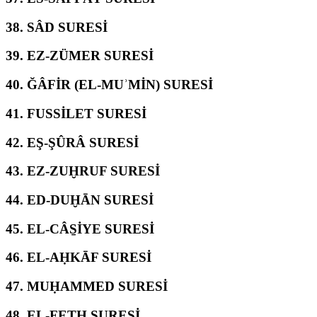
38.
SÂD SURESİ
39.
EZ-ZÜMER SURESİ
40.
ĞÂFİR (EL-MUʾMİN) SURESİ
41.
FUSSİLET SURESİ
42.
EŞ-ŞÛRÂ SURESİ
43.
EZ-ZUḪRUF SURESİ
44.
ED-DUḪĀN SURESİ
45.
EL-CÂS̱İYE SURESİ
46.
EL-AḤKĀF SURESİ
47.
MUḤAMMED SURESİ
48.
EL-FETḤ SURESİ