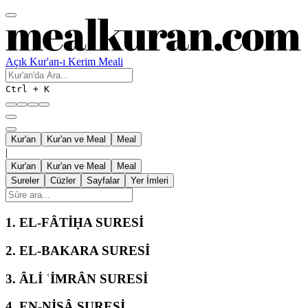
Açık Kur'an-ı Kerim Meali
Ctrl + K
Kur'an
Kur'an ve Meal
Meal
|
Kur'an
Kur'an ve Meal
Meal
Sureler
Cüzler
Sayfalar
Yer İmleri
1.
EL-FÂTİḤA SURESİ
2.
EL-BAKARA SURESİ
3.
ÂLİ ʿİMRÂN SURESİ
4.
EN-NİSÂ SURESİ