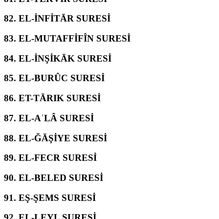
82.
EL-İNFİTĀR SURESİ
83.
EL-MUTAFFİFÎN SURESİ
84.
EL-İNŞİKĀK SURESİ
85.
EL-BURÛC SURESİ
86.
ET-TĀRIK SURESİ
87.
EL-AʿLÂ SURESİ
88.
EL-ĞĀŞİYE SURESİ
89.
EL-FECR SURESİ
90.
EL-BELED SURESİ
91.
EŞ-ŞEMS SURESİ
92.
EL-LEYL SURESİ