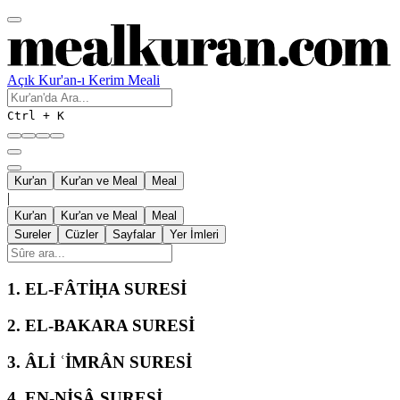
Açık Kur'an-ı Kerim Meali
Ctrl + K
Kur'an
Kur'an ve Meal
Meal
|
Kur'an
Kur'an ve Meal
Meal
Sureler
Cüzler
Sayfalar
Yer İmleri
1.
EL-FÂTİḤA SURESİ
2.
EL-BAKARA SURESİ
3.
ÂLİ ʿİMRÂN SURESİ
4.
EN-NİSÂ SURESİ