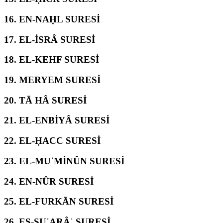
16.
EN-NAḤL SURESİ
17.
EL-İSRÂ SURESİ
18.
EL-KEHF SURESİ
19.
MERYEM SURESİ
20.
TĀ HÂ SURESİ
21.
EL-ENBİYÂ SURESİ
22.
EL-ḤACC SURESİ
23.
EL-MUʾMİNÛN SURESİ
24.
EN-NÛR SURESİ
25.
EL-FURKĀN SURESİ
26.
EŞ-ŞUʿARÂʾ SURESİ