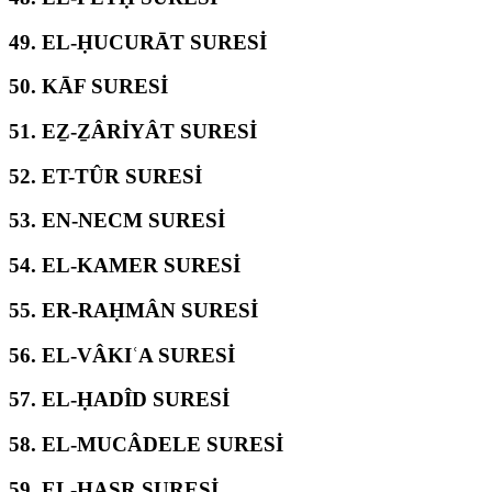
49.
EL-ḤUCURĀT SURESİ
50.
KĀF SURESİ
51.
EẔ-ẔÂRİYÂT SURESİ
52.
ET-TÛR SURESİ
53.
EN-NECM SURESİ
54.
EL-KAMER SURESİ
55.
ER-RAḤMÂN SURESİ
56.
EL-VÂKIʿA SURESİ
57.
EL-ḤADÎD SURESİ
58.
EL-MUCÂDELE SURESİ
59.
EL-ḤAŞR SURESİ