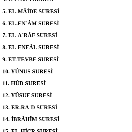
5.
EL-MÂİDE SURESİ
6.
EL-ENʿÂM SURESİ
7.
EL-AʿRÂF SURESİ
8.
EL-ENFÂL SURESİ
9.
ET-TEVBE SURESİ
10.
YÛNUS SURESİ
11.
HÛD SURESİ
12.
YÛSUF SURESİ
13.
ER-RAʿD SURESİ
14.
İBRÂHÎM SURESİ
15.
EL-ḤİCR SURESİ