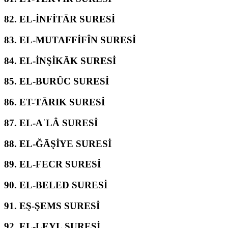
82.
EL-İNFİTĀR SURESİ
83.
EL-MUTAFFİFÎN SURESİ
84.
EL-İNŞİKĀK SURESİ
85.
EL-BURÛC SURESİ
86.
ET-TĀRIK SURESİ
87.
EL-AʿLÂ SURESİ
88.
EL-ĞĀŞİYE SURESİ
89.
EL-FECR SURESİ
90.
EL-BELED SURESİ
91.
EŞ-ŞEMS SURESİ
92.
EL-LEYL SURESİ