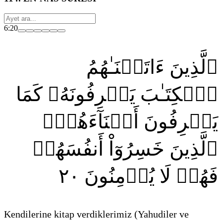
6:20
ٱلَّذِينَ ءَاتَيۡنَـٰهُمُ
ٱلۡكِتَـٰبَ يَعۡرِفُونَهُۥ كَمَا
يَعۡرِفُونَ أَبۡنَآءَهُمُۘ
ٱلَّذِينَ خَسِرُوٓاْ أَنفُسَهُمۡ
٢٠
فَهُمۡ لَا يُؤۡمِنُونَ
Kendilerine kitap verdiklerimiz
(Yahudiler ve