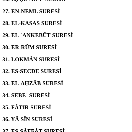
27.
EN-NEML SURESİ
28.
EL-KASAS SURESİ
29.
EL-ʿANKEBÛT SURESİ
30.
ER-RÛM SURESİ
31.
LOKMÂN SURESİ
32.
ES-SECDE SURESİ
33.
EL-AḤZÂB SURESİ
34.
SEBEʾ SURESİ
35.
FÂTIR SURESİ
36.
YÂ SÎN SURESİ
37.
ES-SÂFFÂT SURESİ