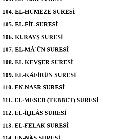
104.
EL-HUMEZE SURESİ
105.
EL-FÎL SURESİ
106.
KURAYŞ SURESİ
107.
EL-MÂʿÛN SURESİ
108.
EL-KEVS̱ER SURESİ
109.
EL-KÂFİRÛN SURESİ
110.
EN-NASR SURESİ
111.
EL-MESED (TEBBET) SURESİ
112.
EL-İḪLÂS SURESİ
113.
EL-FELAK SURESİ
114.
EN-NÂS SURESİ