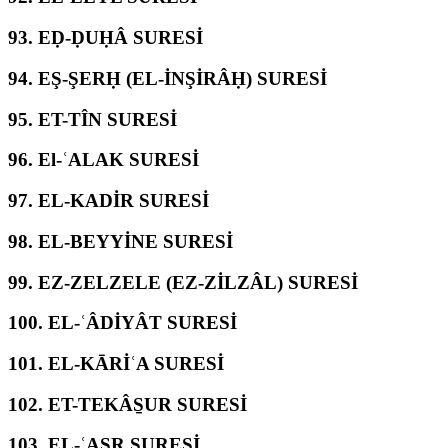
93.
EḌ-ḌUḤÂ SURESİ
94.
EŞ-ŞERḤ (EL-İNŞİRÂḤ) SURESİ
95.
ET-TÎN SURESİ
96.
El-ʿALAK SURESİ
97.
EL-KADİR SURESİ
98.
EL-BEYYİNE SURESİ
99.
EZ-ZELZELE (EZ-ZİLZÂL) SURESİ
100.
EL-ʿÂDİYÂT SURESİ
101.
EL-KĀRİʿA SURESİ
102.
ET-TEKÂS̱UR SURESİ
103.
EL-ʿASR SURESİ