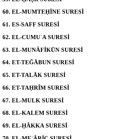
60.
EL-MUMTEḤİNE SURESİ
61.
ES-SAFF SURESİ
62.
EL-CUMUʿA SURESİ
63.
EL-MUNÂFİKŪN SURESİ
64.
ET-TEĞĀBUN SURESİ
65.
ET-TALĀK SURESİ
66.
ET-TAḤRÎM SURESİ
67.
EL-MULK SURESİ
68.
EL-KALEM SURESİ
69.
EL-ḤÂKKA SURESİ
70.
EL-MEʿÂRİC SURESİ