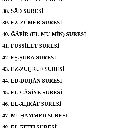
38.
SÂD SURESİ
39.
EZ-ZÜMER SURESİ
40.
ĞÂFİR (EL-MUʾMİN) SURESİ
41.
FUSSİLET SURESİ
42.
EŞ-ŞÛRÂ SURESİ
43.
EZ-ZUḪRUF SURESİ
44.
ED-DUḪĀN SURESİ
45.
EL-CÂS̱İYE SURESİ
46.
EL-AḤKĀF SURESİ
47.
MUḤAMMED SURESİ
48.
EL-FETḤ SURESİ