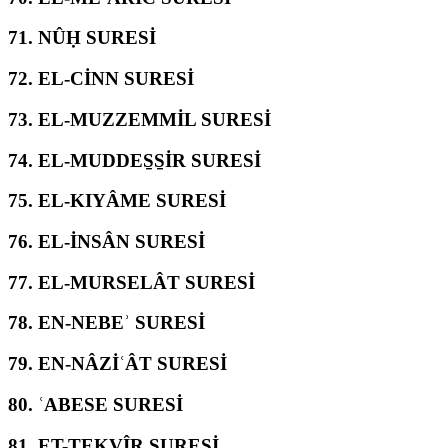
71.
NÛḤ SURESİ
72.
EL-CİNN SURESİ
73.
EL-MUZZEMMİL SURESİ
74.
EL-MUDDES̱S̱İR SURESİ
75.
EL-KIYÂME SURESİ
76.
EL-İNSÂN SURESİ
77.
EL-MURSELÂT SURESİ
78.
EN-NEBEʾ SURESİ
79.
EN-NÂZİʿÂT SURESİ
80.
ʿABESE SURESİ
81.
ET-TEKVÎR SURESİ