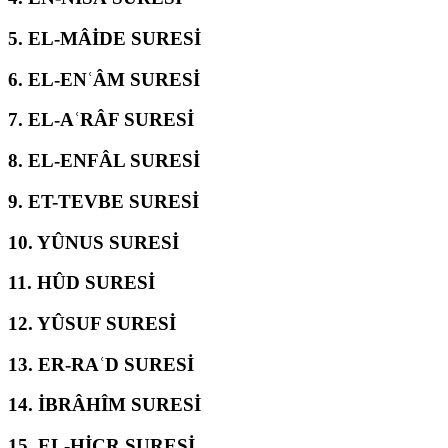
5.
EL-MÂİDE SURESİ
6.
EL-ENʿÂM SURESİ
7.
EL-AʿRÂF SURESİ
8.
EL-ENFÂL SURESİ
9.
ET-TEVBE SURESİ
10.
YÛNUS SURESİ
11.
HÛD SURESİ
12.
YÛSUF SURESİ
13.
ER-RAʿD SURESİ
14.
İBRÂHÎM SURESİ
15.
EL-ḤİCR SURESİ