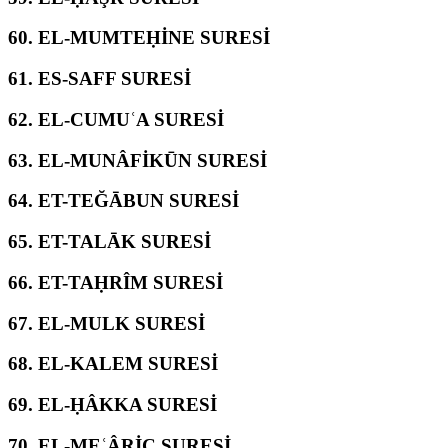
60.
EL-MUMTEḤİNE SURESİ
61.
ES-SAFF SURESİ
62.
EL-CUMUʿA SURESİ
63.
EL-MUNÂFİKŪN SURESİ
64.
ET-TEĞĀBUN SURESİ
65.
ET-TALĀK SURESİ
66.
ET-TAḤRÎM SURESİ
67.
EL-MULK SURESİ
68.
EL-KALEM SURESİ
69.
EL-ḤÂKKA SURESİ
70.
EL-MEʿÂRİC SURESİ