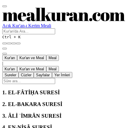
Açık Kur'an-ı Kerim Meali
Ctrl + K
Kur'an
Kur'an ve Meal
Meal
|
Kur'an
Kur'an ve Meal
Meal
Sureler
Cüzler
Sayfalar
Yer İmleri
1.
EL-FÂTİḤA SURESİ
2.
EL-BAKARA SURESİ
3.
ÂLİ ʿİMRÂN SURESİ
4.
EN-NİSÂ SURESİ