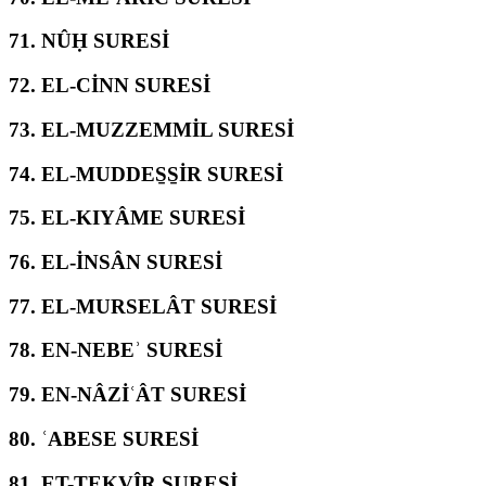
71.
NÛḤ SURESİ
72.
EL-CİNN SURESİ
73.
EL-MUZZEMMİL SURESİ
74.
EL-MUDDES̱S̱İR SURESİ
75.
EL-KIYÂME SURESİ
76.
EL-İNSÂN SURESİ
77.
EL-MURSELÂT SURESİ
78.
EN-NEBEʾ SURESİ
79.
EN-NÂZİʿÂT SURESİ
80.
ʿABESE SURESİ
81.
ET-TEKVÎR SURESİ