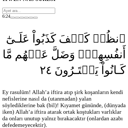
6:24
ٱنظُرۡ كَيۡفَ كَذَبُواْ عَلَـىٰٓ
أَنفُسِهِمۡۚ وَضَلَّ عَنۡهُم مَّا
٢٤
كَـانُواْ يَفۡتَـرُونَ
Ey rasulüm! Allah’a iftira atıp şirk koşanların kendi
nefislerine nasıl da
(utanmadan)
yalan
söylediklerine bak
(bil)
! Kıyamet gününde,
(dünyada
iken)
Allah’a iftira atarak ortak koştukları varlıklar
da onları unutup yalnız bırakacaktır
(onlardan azabı
defedemeyecektir)
.