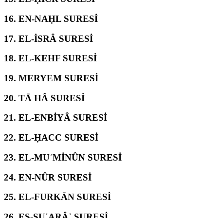
16.
EN-NAḤL SURESİ
17.
EL-İSRÂ SURESİ
18.
EL-KEHF SURESİ
19.
MERYEM SURESİ
20.
TĀ HÂ SURESİ
21.
EL-ENBİYÂ SURESİ
22.
EL-ḤACC SURESİ
23.
EL-MUʾMİNÛN SURESİ
24.
EN-NÛR SURESİ
25.
EL-FURKĀN SURESİ
26.
EŞ-ŞUʿARÂʾ SURESİ