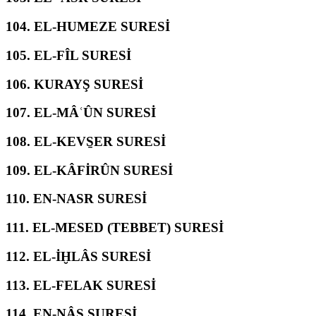
104.
EL-HUMEZE SURESİ
105.
EL-FÎL SURESİ
106.
KURAYŞ SURESİ
107.
EL-MÂʿÛN SURESİ
108.
EL-KEVS̱ER SURESİ
109.
EL-KÂFİRÛN SURESİ
110.
EN-NASR SURESİ
111.
EL-MESED (TEBBET) SURESİ
112.
EL-İḪLÂS SURESİ
113.
EL-FELAK SURESİ
114.
EN-NÂS SURESİ