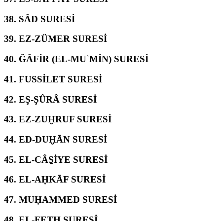
38.
SÂD SURESİ
39.
EZ-ZÜMER SURESİ
40.
ĞÂFİR (EL-MUʾMİN) SURESİ
41.
FUSSİLET SURESİ
42.
EŞ-ŞÛRÂ SURESİ
43.
EZ-ZUḪRUF SURESİ
44.
ED-DUḪĀN SURESİ
45.
EL-CÂS̱İYE SURESİ
46.
EL-AḤKĀF SURESİ
47.
MUḤAMMED SURESİ
48.
EL-FETḤ SURESİ