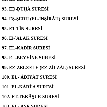
93.
EḌ-ḌUḤÂ SURESİ
94.
EŞ-ŞERḤ (EL-İNŞİRÂḤ) SURESİ
95.
ET-TÎN SURESİ
96.
El-ʿALAK SURESİ
97.
EL-KADİR SURESİ
98.
EL-BEYYİNE SURESİ
99.
EZ-ZELZELE (EZ-ZİLZÂL) SURESİ
100.
EL-ʿÂDİYÂT SURESİ
101.
EL-KĀRİʿA SURESİ
102.
ET-TEKÂS̱UR SURESİ
103.
EL-ʿASR SURESİ