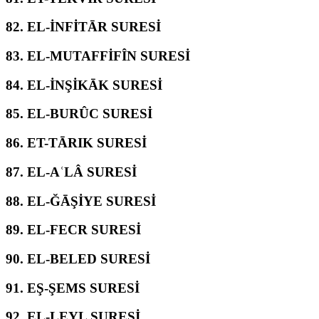
82.
EL-İNFİTĀR SURESİ
83.
EL-MUTAFFİFÎN SURESİ
84.
EL-İNŞİKĀK SURESİ
85.
EL-BURÛC SURESİ
86.
ET-TĀRIK SURESİ
87.
EL-AʿLÂ SURESİ
88.
EL-ĞĀŞİYE SURESİ
89.
EL-FECR SURESİ
90.
EL-BELED SURESİ
91.
EŞ-ŞEMS SURESİ
92.
EL-LEYL SURESİ