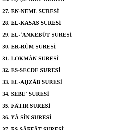
27.
EN-NEML SURESİ
28.
EL-KASAS SURESİ
29.
EL-ʿANKEBÛT SURESİ
30.
ER-RÛM SURESİ
31.
LOKMÂN SURESİ
32.
ES-SECDE SURESİ
33.
EL-AḤZÂB SURESİ
34.
SEBEʾ SURESİ
35.
FÂTIR SURESİ
36.
YÂ SÎN SURESİ
37.
ES-SÂFFÂT SURESİ