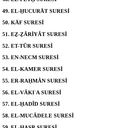
49.
EL-ḤUCURĀT SURESİ
50.
KĀF SURESİ
51.
EẔ-ẔÂRİYÂT SURESİ
52.
ET-TÛR SURESİ
53.
EN-NECM SURESİ
54.
EL-KAMER SURESİ
55.
ER-RAḤMÂN SURESİ
56.
EL-VÂKIʿA SURESİ
57.
EL-ḤADÎD SURESİ
58.
EL-MUCÂDELE SURESİ
59.
EL-ḤAŞR SURESİ