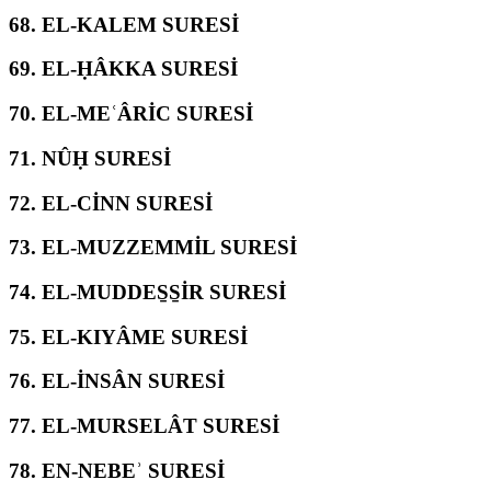
68.
EL-KALEM SURESİ
69.
EL-ḤÂKKA SURESİ
70.
EL-MEʿÂRİC SURESİ
71.
NÛḤ SURESİ
72.
EL-CİNN SURESİ
73.
EL-MUZZEMMİL SURESİ
74.
EL-MUDDES̱S̱İR SURESİ
75.
EL-KIYÂME SURESİ
76.
EL-İNSÂN SURESİ
77.
EL-MURSELÂT SURESİ
78.
EN-NEBEʾ SURESİ