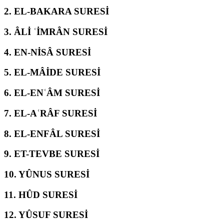
2.
EL-BAKARA SURESİ
3.
ÂLİ ʿİMRÂN SURESİ
4.
EN-NİSÂ SURESİ
5.
EL-MÂİDE SURESİ
6.
EL-ENʿÂM SURESİ
7.
EL-AʿRÂF SURESİ
8.
EL-ENFÂL SURESİ
9.
ET-TEVBE SURESİ
10.
YÛNUS SURESİ
11.
HÛD SURESİ
12.
YÛSUF SURESİ