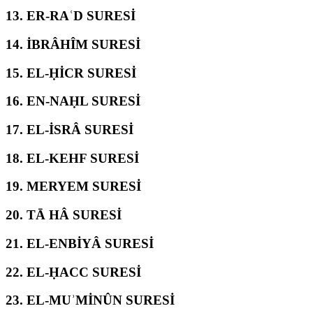
13.
ER-RAʿD SURESİ
14.
İBRÂHÎM SURESİ
15.
EL-ḤİCR SURESİ
16.
EN-NAḤL SURESİ
17.
EL-İSRÂ SURESİ
18.
EL-KEHF SURESİ
19.
MERYEM SURESİ
20.
TĀ HÂ SURESİ
21.
EL-ENBİYÂ SURESİ
22.
EL-ḤACC SURESİ
23.
EL-MUʾMİNÛN SURESİ