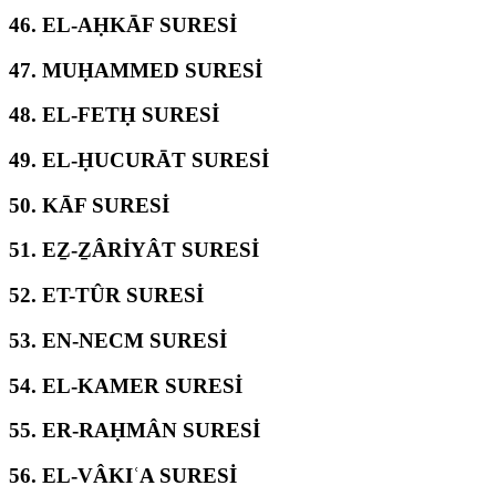
46.
EL-AḤKĀF SURESİ
47.
MUḤAMMED SURESİ
48.
EL-FETḤ SURESİ
49.
EL-ḤUCURĀT SURESİ
50.
KĀF SURESİ
51.
EẔ-ẔÂRİYÂT SURESİ
52.
ET-TÛR SURESİ
53.
EN-NECM SURESİ
54.
EL-KAMER SURESİ
55.
ER-RAḤMÂN SURESİ
56.
EL-VÂKIʿA SURESİ