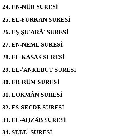
24.
EN-NÛR SURESİ
25.
EL-FURKĀN SURESİ
26.
EŞ-ŞUʿARÂʾ SURESİ
27.
EN-NEML SURESİ
28.
EL-KASAS SURESİ
29.
EL-ʿANKEBÛT SURESİ
30.
ER-RÛM SURESİ
31.
LOKMÂN SURESİ
32.
ES-SECDE SURESİ
33.
EL-AḤZÂB SURESİ
34.
SEBEʾ SURESİ