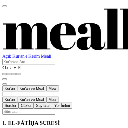
Açık Kur'an-ı Kerim Meali
Ctrl + K
Kur'an
Kur'an ve Meal
Meal
|
Kur'an
Kur'an ve Meal
Meal
Sureler
Cüzler
Sayfalar
Yer İmleri
1.
EL-FÂTİḤA SURESİ