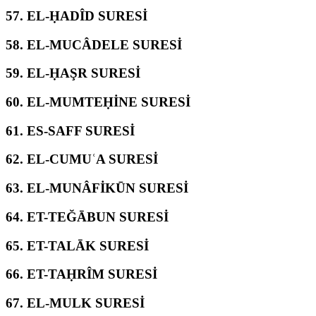
57.
EL-ḤADÎD SURESİ
58.
EL-MUCÂDELE SURESİ
59.
EL-ḤAŞR SURESİ
60.
EL-MUMTEḤİNE SURESİ
61.
ES-SAFF SURESİ
62.
EL-CUMUʿA SURESİ
63.
EL-MUNÂFİKŪN SURESİ
64.
ET-TEĞĀBUN SURESİ
65.
ET-TALĀK SURESİ
66.
ET-TAḤRÎM SURESİ
67.
EL-MULK SURESİ