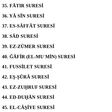
35.
FÂTIR SURESİ
36.
YÂ SÎN SURESİ
37.
ES-SÂFFÂT SURESİ
38.
SÂD SURESİ
39.
EZ-ZÜMER SURESİ
40.
ĞÂFİR (EL-MUʾMİN) SURESİ
41.
FUSSİLET SURESİ
42.
EŞ-ŞÛRÂ SURESİ
43.
EZ-ZUḪRUF SURESİ
44.
ED-DUḪĀN SURESİ
45.
EL-CÂS̱İYE SURESİ