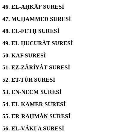
46.
EL-AḤKĀF SURESİ
47.
MUḤAMMED SURESİ
48.
EL-FETḤ SURESİ
49.
EL-ḤUCURĀT SURESİ
50.
KĀF SURESİ
51.
EẔ-ẔÂRİYÂT SURESİ
52.
ET-TÛR SURESİ
53.
EN-NECM SURESİ
54.
EL-KAMER SURESİ
55.
ER-RAḤMÂN SURESİ
56.
EL-VÂKIʿA SURESİ