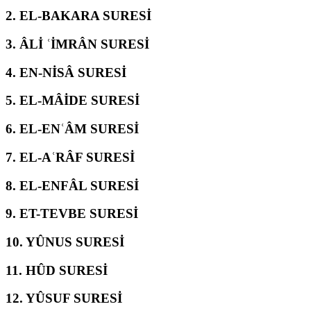
2.
EL-BAKARA SURESİ
3.
ÂLİ ʿİMRÂN SURESİ
4.
EN-NİSÂ SURESİ
5.
EL-MÂİDE SURESİ
6.
EL-ENʿÂM SURESİ
7.
EL-AʿRÂF SURESİ
8.
EL-ENFÂL SURESİ
9.
ET-TEVBE SURESİ
10.
YÛNUS SURESİ
11.
HÛD SURESİ
12.
YÛSUF SURESİ