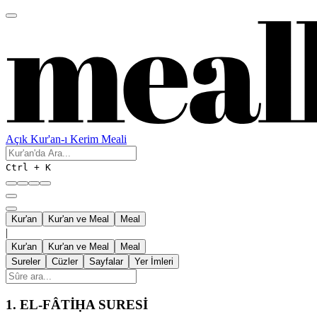
Açık Kur'an-ı Kerim Meali
Ctrl + K
Kur'an
Kur'an ve Meal
Meal
|
Kur'an
Kur'an ve Meal
Meal
Sureler
Cüzler
Sayfalar
Yer İmleri
1.
EL-FÂTİḤA SURESİ