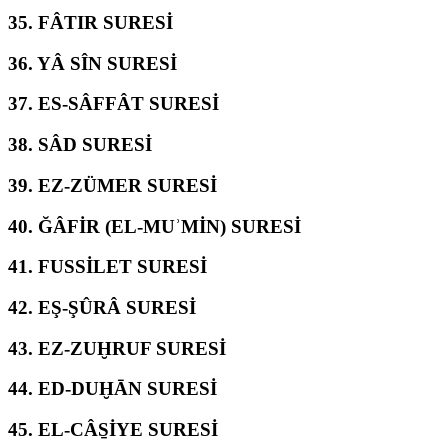
35.
FÂTIR SURESİ
36.
YÂ SÎN SURESİ
37.
ES-SÂFFÂT SURESİ
38.
SÂD SURESİ
39.
EZ-ZÜMER SURESİ
40.
ĞÂFİR (EL-MUʾMİN) SURESİ
41.
FUSSİLET SURESİ
42.
EŞ-ŞÛRÂ SURESİ
43.
EZ-ZUḪRUF SURESİ
44.
ED-DUḪĀN SURESİ
45.
EL-CÂS̱İYE SURESİ