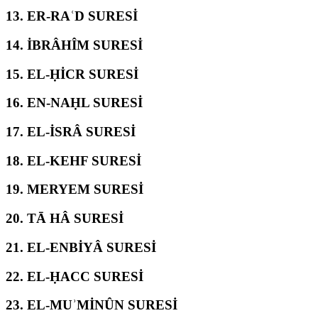
13.
ER-RAʿD SURESİ
14.
İBRÂHÎM SURESİ
15.
EL-ḤİCR SURESİ
16.
EN-NAḤL SURESİ
17.
EL-İSRÂ SURESİ
18.
EL-KEHF SURESİ
19.
MERYEM SURESİ
20.
TĀ HÂ SURESİ
21.
EL-ENBİYÂ SURESİ
22.
EL-ḤACC SURESİ
23.
EL-MUʾMİNÛN SURESİ