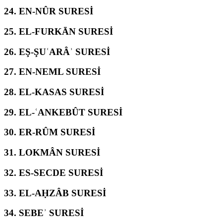
24.
EN-NÛR SURESİ
25.
EL-FURKĀN SURESİ
26.
EŞ-ŞUʿARÂʾ SURESİ
27.
EN-NEML SURESİ
28.
EL-KASAS SURESİ
29.
EL-ʿANKEBÛT SURESİ
30.
ER-RÛM SURESİ
31.
LOKMÂN SURESİ
32.
ES-SECDE SURESİ
33.
EL-AḤZÂB SURESİ
34.
SEBEʾ SURESİ