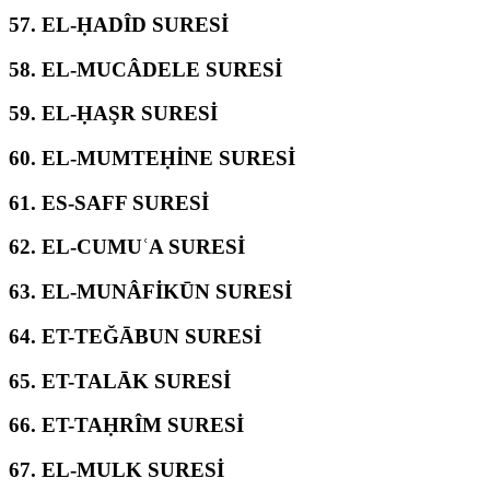
57.
EL-ḤADÎD SURESİ
58.
EL-MUCÂDELE SURESİ
59.
EL-ḤAŞR SURESİ
60.
EL-MUMTEḤİNE SURESİ
61.
ES-SAFF SURESİ
62.
EL-CUMUʿA SURESİ
63.
EL-MUNÂFİKŪN SURESİ
64.
ET-TEĞĀBUN SURESİ
65.
ET-TALĀK SURESİ
66.
ET-TAḤRÎM SURESİ
67.
EL-MULK SURESİ