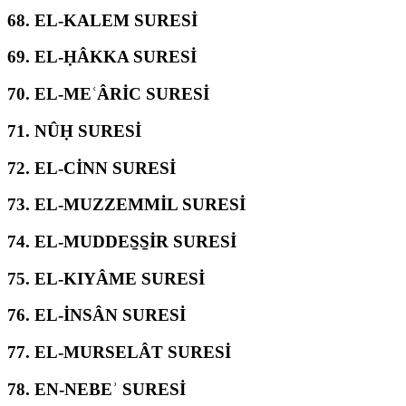
68.
EL-KALEM SURESİ
69.
EL-ḤÂKKA SURESİ
70.
EL-MEʿÂRİC SURESİ
71.
NÛḤ SURESİ
72.
EL-CİNN SURESİ
73.
EL-MUZZEMMİL SURESİ
74.
EL-MUDDES̱S̱İR SURESİ
75.
EL-KIYÂME SURESİ
76.
EL-İNSÂN SURESİ
77.
EL-MURSELÂT SURESİ
78.
EN-NEBEʾ SURESİ