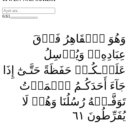
6:61
وَهُوَ ٱلۡقَاهِرُ فَوۡقَ
عِبَادِهِۦۖ وَيُرۡسِلُ
عَلَيۡـكُـمۡ حَفَظَةً حَتَّـىٰٓ إِذَا
جَآءَ أَحَدَكُـمُ ٱلۡمَوۡتُ
تَوَفَّـتۡهُ رُسُلُنَا وَهُمۡ لَا
٦١
يُفَرِّطُونَ