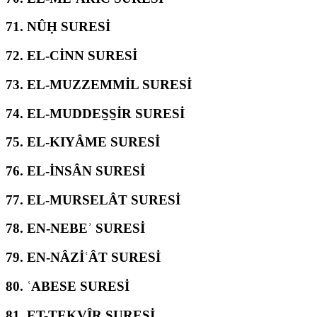
71.
NÛḤ SURESİ
72.
EL-CİNN SURESİ
73.
EL-MUZZEMMİL SURESİ
74.
EL-MUDDES̱S̱İR SURESİ
75.
EL-KIYÂME SURESİ
76.
EL-İNSÂN SURESİ
77.
EL-MURSELÂT SURESİ
78.
EN-NEBEʾ SURESİ
79.
EN-NÂZİʿÂT SURESİ
80.
ʿABESE SURESİ
81.
ET-TEKVÎR SURESİ