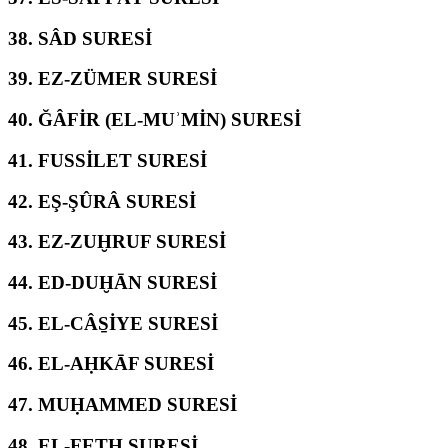
38.
SÂD SURESİ
39.
EZ-ZÜMER SURESİ
40.
ĞÂFİR (EL-MUʾMİN) SURESİ
41.
FUSSİLET SURESİ
42.
EŞ-ŞÛRÂ SURESİ
43.
EZ-ZUḪRUF SURESİ
44.
ED-DUḪĀN SURESİ
45.
EL-CÂS̱İYE SURESİ
46.
EL-AḤKĀF SURESİ
47.
MUḤAMMED SURESİ
48.
EL-FETḤ SURESİ