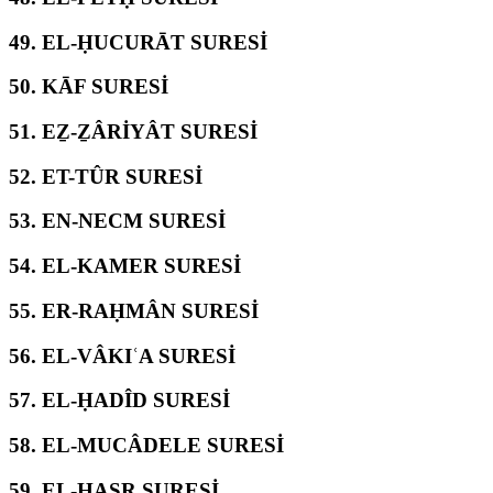
49.
EL-ḤUCURĀT SURESİ
50.
KĀF SURESİ
51.
EẔ-ẔÂRİYÂT SURESİ
52.
ET-TÛR SURESİ
53.
EN-NECM SURESİ
54.
EL-KAMER SURESİ
55.
ER-RAḤMÂN SURESİ
56.
EL-VÂKIʿA SURESİ
57.
EL-ḤADÎD SURESİ
58.
EL-MUCÂDELE SURESİ
59.
EL-ḤAŞR SURESİ