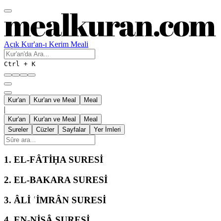
Açık Kur'an-ı Kerim Meali
Ctrl + K
Kur'an
Kur'an ve Meal
Meal
|
Kur'an
Kur'an ve Meal
Meal
Sureler
Cüzler
Sayfalar
Yer İmleri
1.
EL-FÂTİḤA SURESİ
2.
EL-BAKARA SURESİ
3.
ÂLİ ʿİMRÂN SURESİ
4.
EN-NİSÂ SURESİ