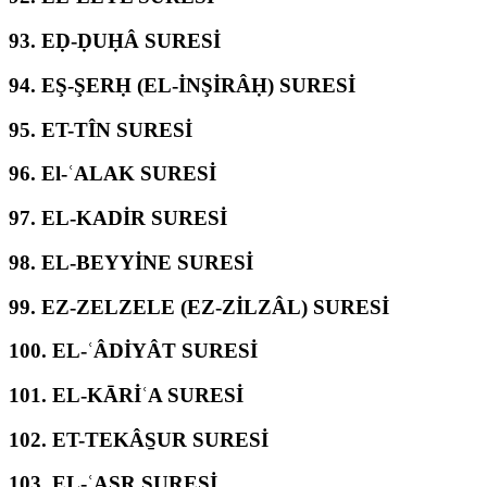
93.
EḌ-ḌUḤÂ SURESİ
94.
EŞ-ŞERḤ (EL-İNŞİRÂḤ) SURESİ
95.
ET-TÎN SURESİ
96.
El-ʿALAK SURESİ
97.
EL-KADİR SURESİ
98.
EL-BEYYİNE SURESİ
99.
EZ-ZELZELE (EZ-ZİLZÂL) SURESİ
100.
EL-ʿÂDİYÂT SURESİ
101.
EL-KĀRİʿA SURESİ
102.
ET-TEKÂS̱UR SURESİ
103.
EL-ʿASR SURESİ