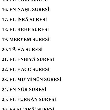
16.
EN-NAḤL SURESİ
17.
EL-İSRÂ SURESİ
18.
EL-KEHF SURESİ
19.
MERYEM SURESİ
20.
TĀ HÂ SURESİ
21.
EL-ENBİYÂ SURESİ
22.
EL-ḤACC SURESİ
23.
EL-MUʾMİNÛN SURESİ
24.
EN-NÛR SURESİ
25.
EL-FURKĀN SURESİ
26.
EŞ-ŞUʿARÂʾ SURESİ