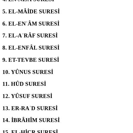
5.
EL-MÂİDE SURESİ
6.
EL-ENʿÂM SURESİ
7.
EL-AʿRÂF SURESİ
8.
EL-ENFÂL SURESİ
9.
ET-TEVBE SURESİ
10.
YÛNUS SURESİ
11.
HÛD SURESİ
12.
YÛSUF SURESİ
13.
ER-RAʿD SURESİ
14.
İBRÂHÎM SURESİ
15.
EL-ḤİCR SURESİ