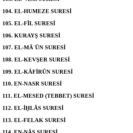
104.
EL-HUMEZE SURESİ
105.
EL-FÎL SURESİ
106.
KURAYŞ SURESİ
107.
EL-MÂʿÛN SURESİ
108.
EL-KEVS̱ER SURESİ
109.
EL-KÂFİRÛN SURESİ
110.
EN-NASR SURESİ
111.
EL-MESED (TEBBET) SURESİ
112.
EL-İḪLÂS SURESİ
113.
EL-FELAK SURESİ
114.
EN-NÂS SURESİ