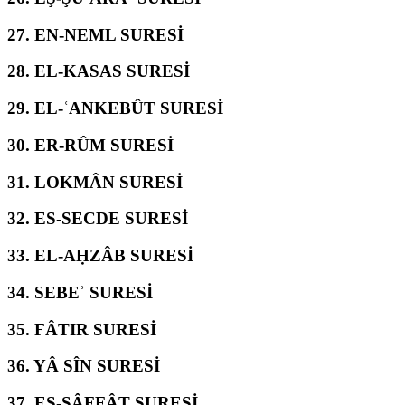
27.
EN-NEML SURESİ
28.
EL-KASAS SURESİ
29.
EL-ʿANKEBÛT SURESİ
30.
ER-RÛM SURESİ
31.
LOKMÂN SURESİ
32.
ES-SECDE SURESİ
33.
EL-AḤZÂB SURESİ
34.
SEBEʾ SURESİ
35.
FÂTIR SURESİ
36.
YÂ SÎN SURESİ
37.
ES-SÂFFÂT SURESİ