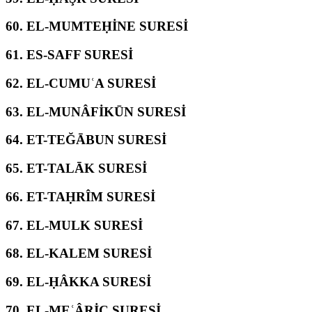
60.
EL-MUMTEḤİNE SURESİ
61.
ES-SAFF SURESİ
62.
EL-CUMUʿA SURESİ
63.
EL-MUNÂFİKŪN SURESİ
64.
ET-TEĞĀBUN SURESİ
65.
ET-TALĀK SURESİ
66.
ET-TAḤRÎM SURESİ
67.
EL-MULK SURESİ
68.
EL-KALEM SURESİ
69.
EL-ḤÂKKA SURESİ
70.
EL-MEʿÂRİC SURESİ