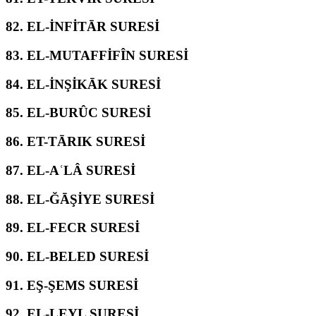
82.
EL-İNFİTĀR SURESİ
83.
EL-MUTAFFİFÎN SURESİ
84.
EL-İNŞİKĀK SURESİ
85.
EL-BURÛC SURESİ
86.
ET-TĀRIK SURESİ
87.
EL-AʿLÂ SURESİ
88.
EL-ĞĀŞİYE SURESİ
89.
EL-FECR SURESİ
90.
EL-BELED SURESİ
91.
EŞ-ŞEMS SURESİ
92.
EL-LEYL SURESİ