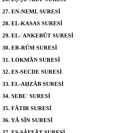
27.
EN-NEML SURESİ
28.
EL-KASAS SURESİ
29.
EL-ʿANKEBÛT SURESİ
30.
ER-RÛM SURESİ
31.
LOKMÂN SURESİ
32.
ES-SECDE SURESİ
33.
EL-AḤZÂB SURESİ
34.
SEBEʾ SURESİ
35.
FÂTIR SURESİ
36.
YÂ SÎN SURESİ
37.
ES-SÂFFÂT SURESİ