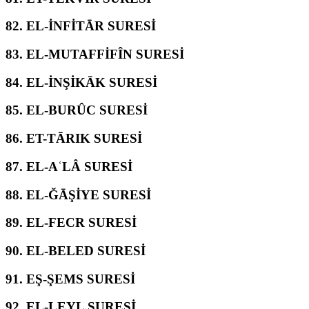
82.
EL-İNFİTĀR SURESİ
83.
EL-MUTAFFİFÎN SURESİ
84.
EL-İNŞİKĀK SURESİ
85.
EL-BURÛC SURESİ
86.
ET-TĀRIK SURESİ
87.
EL-AʿLÂ SURESİ
88.
EL-ĞĀŞİYE SURESİ
89.
EL-FECR SURESİ
90.
EL-BELED SURESİ
91.
EŞ-ŞEMS SURESİ
92.
EL-LEYL SURESİ