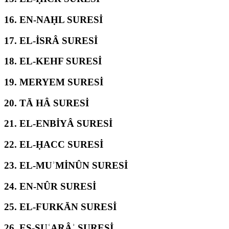
16.
EN-NAḤL SURESİ
17.
EL-İSRÂ SURESİ
18.
EL-KEHF SURESİ
19.
MERYEM SURESİ
20.
TĀ HÂ SURESİ
21.
EL-ENBİYÂ SURESİ
22.
EL-ḤACC SURESİ
23.
EL-MUʾMİNÛN SURESİ
24.
EN-NÛR SURESİ
25.
EL-FURKĀN SURESİ
26.
EŞ-ŞUʿARÂʾ SURESİ