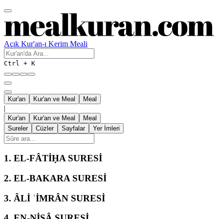
Açık Kur'an-ı Kerim Meali
Ctrl + K
Kur'an
Kur'an ve Meal
Meal
|
Kur'an
Kur'an ve Meal
Meal
Sureler
Cüzler
Sayfalar
Yer İmleri
1.
EL-FÂTİḤA SURESİ
2.
EL-BAKARA SURESİ
3.
ÂLİ ʿİMRÂN SURESİ
4.
EN-NİSÂ SURESİ