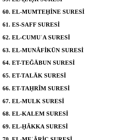
60.
EL-MUMTEḤİNE SURESİ
61.
ES-SAFF SURESİ
62.
EL-CUMUʿA SURESİ
63.
EL-MUNÂFİKŪN SURESİ
64.
ET-TEĞĀBUN SURESİ
65.
ET-TALĀK SURESİ
66.
ET-TAḤRÎM SURESİ
67.
EL-MULK SURESİ
68.
EL-KALEM SURESİ
69.
EL-ḤÂKKA SURESİ
70.
EL-MEʿÂRİC SURESİ