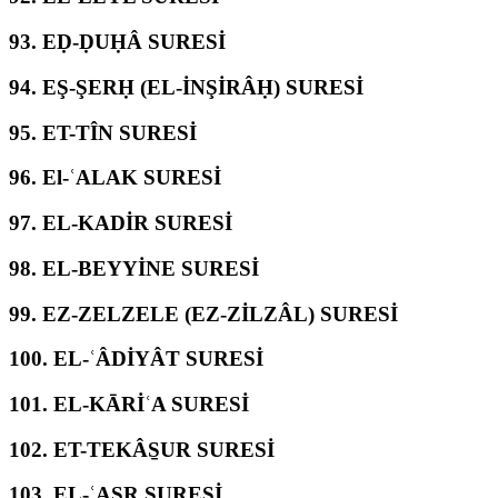
93.
EḌ-ḌUḤÂ SURESİ
94.
EŞ-ŞERḤ (EL-İNŞİRÂḤ) SURESİ
95.
ET-TÎN SURESİ
96.
El-ʿALAK SURESİ
97.
EL-KADİR SURESİ
98.
EL-BEYYİNE SURESİ
99.
EZ-ZELZELE (EZ-ZİLZÂL) SURESİ
100.
EL-ʿÂDİYÂT SURESİ
101.
EL-KĀRİʿA SURESİ
102.
ET-TEKÂS̱UR SURESİ
103.
EL-ʿASR SURESİ