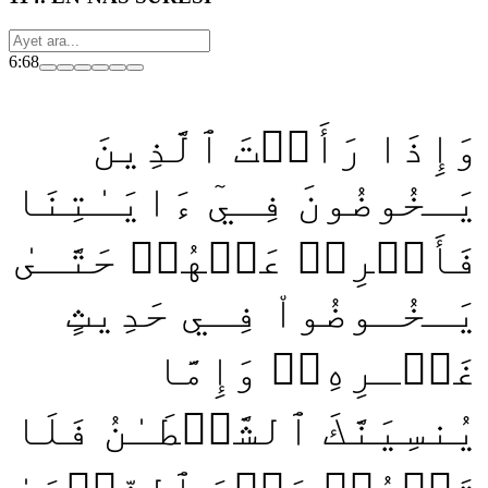
6:68
وَإِذَا رَأَيۡتَ ٱلَّذِينَ
يَـخُوضُونَ فِـيٓ ءَايَـٰتِنَا
فَأَعۡرِضۡ عَنۡهُمۡ حَتَّـىٰ
يَـخُـوضُواْ فِـي حَدِيثٍ
غَيۡـرِهِۦۚ وَإِمَّا
يُنسِيَنَّكَ ٱلشَّيۡطَـٰنُ فَلَا