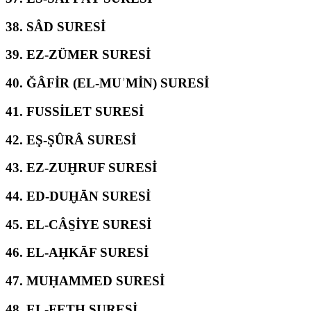
38.
SÂD SURESİ
39.
EZ-ZÜMER SURESİ
40.
ĞÂFİR (EL-MUʾMİN) SURESİ
41.
FUSSİLET SURESİ
42.
EŞ-ŞÛRÂ SURESİ
43.
EZ-ZUḪRUF SURESİ
44.
ED-DUḪĀN SURESİ
45.
EL-CÂS̱İYE SURESİ
46.
EL-AḤKĀF SURESİ
47.
MUḤAMMED SURESİ
48.
EL-FETḤ SURESİ