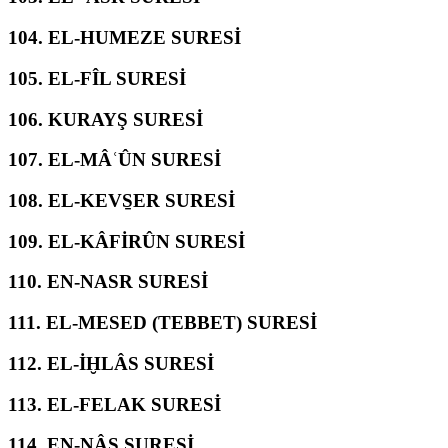
104.
EL-HUMEZE SURESİ
105.
EL-FÎL SURESİ
106.
KURAYŞ SURESİ
107.
EL-MÂʿÛN SURESİ
108.
EL-KEVS̱ER SURESİ
109.
EL-KÂFİRÛN SURESİ
110.
EN-NASR SURESİ
111.
EL-MESED (TEBBET) SURESİ
112.
EL-İḪLÂS SURESİ
113.
EL-FELAK SURESİ
114.
EN-NÂS SURESİ