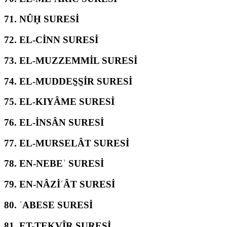
71.
NÛḤ SURESİ
72.
EL-CİNN SURESİ
73.
EL-MUZZEMMİL SURESİ
74.
EL-MUDDES̱S̱İR SURESİ
75.
EL-KIYÂME SURESİ
76.
EL-İNSÂN SURESİ
77.
EL-MURSELÂT SURESİ
78.
EN-NEBEʾ SURESİ
79.
EN-NÂZİʿÂT SURESİ
80.
ʿABESE SURESİ
81.
ET-TEKVÎR SURESİ