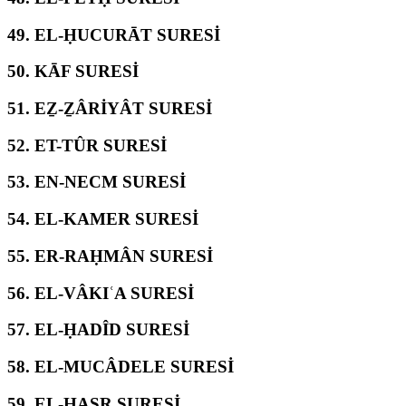
49.
EL-ḤUCURĀT SURESİ
50.
KĀF SURESİ
51.
EẔ-ẔÂRİYÂT SURESİ
52.
ET-TÛR SURESİ
53.
EN-NECM SURESİ
54.
EL-KAMER SURESİ
55.
ER-RAḤMÂN SURESİ
56.
EL-VÂKIʿA SURESİ
57.
EL-ḤADÎD SURESİ
58.
EL-MUCÂDELE SURESİ
59.
EL-ḤAŞR SURESİ