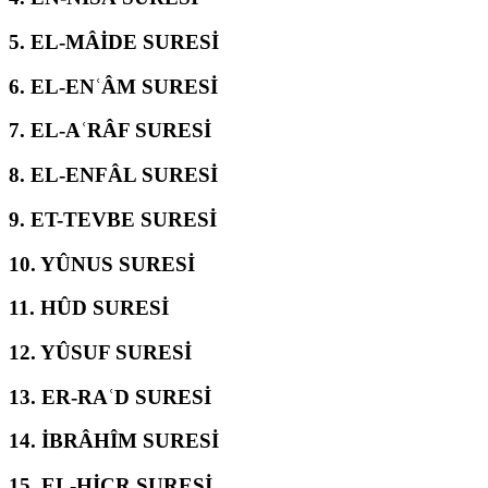
5.
EL-MÂİDE SURESİ
6.
EL-ENʿÂM SURESİ
7.
EL-AʿRÂF SURESİ
8.
EL-ENFÂL SURESİ
9.
ET-TEVBE SURESİ
10.
YÛNUS SURESİ
11.
HÛD SURESİ
12.
YÛSUF SURESİ
13.
ER-RAʿD SURESİ
14.
İBRÂHÎM SURESİ
15.
EL-ḤİCR SURESİ