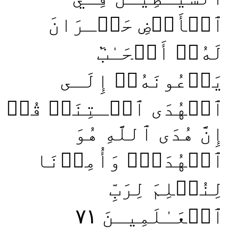
ٱلۡأَرۡضِ حَيۡـرَانَ
لَهُۥٓ أَصۡحَـٰبٞ
يَدۡعُونَهُۥٓ إِلَـى
ٱلۡهُدَى ٱئۡـتِنَاۗ قُلۡ
إِنَّ هُدَى ٱللَّهِ هُوَ
ٱلۡهُدَىٰۖ وَأُمِرۡنَا
لِنُسۡلِمَ لِرَبِّ
٧١
ٱلۡعَـٰلَمِيـنَ