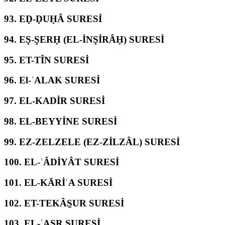
93.
EḌ-ḌUḤÂ SURESİ
94.
EŞ-ŞERḤ (EL-İNŞİRÂḤ) SURESİ
95.
ET-TÎN SURESİ
96.
El-ʿALAK SURESİ
97.
EL-KADİR SURESİ
98.
EL-BEYYİNE SURESİ
99.
EZ-ZELZELE (EZ-ZİLZÂL) SURESİ
100.
EL-ʿÂDİYÂT SURESİ
101.
EL-KĀRİʿA SURESİ
102.
ET-TEKÂS̱UR SURESİ
103.
EL-ʿASR SURESİ