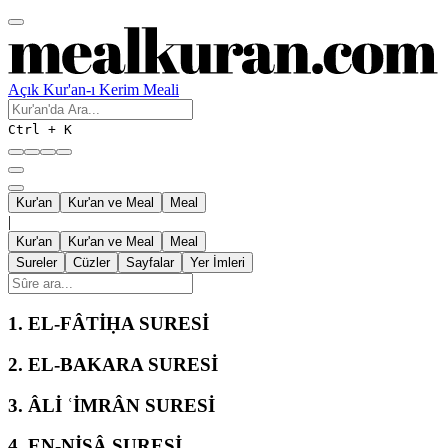
Açık Kur'an-ı Kerim Meali
Ctrl + K
Kur'an
Kur'an ve Meal
Meal
|
Kur'an
Kur'an ve Meal
Meal
Sureler
Cüzler
Sayfalar
Yer İmleri
1.
EL-FÂTİḤA SURESİ
2.
EL-BAKARA SURESİ
3.
ÂLİ ʿİMRÂN SURESİ
4.
EN-NİSÂ SURESİ