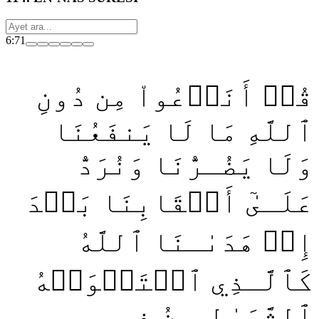
6:71
قُلۡ أَنَدۡعُواْ مِن دُونِ
ٱللَّهِ مَا لَا يَنفَعُنَا
وَلَا يَضُـرُّنَا وَنُرَدُّ
عَلَـىٰٓ أَعۡقَابِنَا بَعۡدَ
إِذۡ هَدَىٰـنَا ٱللَّهُ
كَٱلَّـذِي ٱسۡتَهۡوَتۡهُ
ٱلشَّيَـٰطِيـنُ فِـي