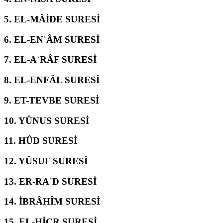
5.
EL-MÂİDE SURESİ
6.
EL-ENʿÂM SURESİ
7.
EL-AʿRÂF SURESİ
8.
EL-ENFÂL SURESİ
9.
ET-TEVBE SURESİ
10.
YÛNUS SURESİ
11.
HÛD SURESİ
12.
YÛSUF SURESİ
13.
ER-RAʿD SURESİ
14.
İBRÂHÎM SURESİ
15.
EL-ḤİCR SURESİ