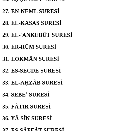
27.
EN-NEML SURESİ
28.
EL-KASAS SURESİ
29.
EL-ʿANKEBÛT SURESİ
30.
ER-RÛM SURESİ
31.
LOKMÂN SURESİ
32.
ES-SECDE SURESİ
33.
EL-AḤZÂB SURESİ
34.
SEBEʾ SURESİ
35.
FÂTIR SURESİ
36.
YÂ SÎN SURESİ
37.
ES-SÂFFÂT SURESİ