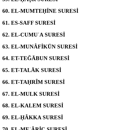
60.
EL-MUMTEḤİNE SURESİ
61.
ES-SAFF SURESİ
62.
EL-CUMUʿA SURESİ
63.
EL-MUNÂFİKŪN SURESİ
64.
ET-TEĞĀBUN SURESİ
65.
ET-TALĀK SURESİ
66.
ET-TAḤRÎM SURESİ
67.
EL-MULK SURESİ
68.
EL-KALEM SURESİ
69.
EL-ḤÂKKA SURESİ
70.
EL-MEʿÂRİC SURESİ