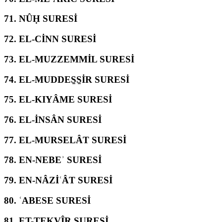
71.
NÛḤ SURESİ
72.
EL-CİNN SURESİ
73.
EL-MUZZEMMİL SURESİ
74.
EL-MUDDES̱S̱İR SURESİ
75.
EL-KIYÂME SURESİ
76.
EL-İNSÂN SURESİ
77.
EL-MURSELÂT SURESİ
78.
EN-NEBEʾ SURESİ
79.
EN-NÂZİʿÂT SURESİ
80.
ʿABESE SURESİ
81.
ET-TEKVÎR SURESİ