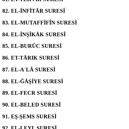
82.
EL-İNFİTĀR SURESİ
83.
EL-MUTAFFİFÎN SURESİ
84.
EL-İNŞİKĀK SURESİ
85.
EL-BURÛC SURESİ
86.
ET-TĀRIK SURESİ
87.
EL-AʿLÂ SURESİ
88.
EL-ĞĀŞİYE SURESİ
89.
EL-FECR SURESİ
90.
EL-BELED SURESİ
91.
EŞ-ŞEMS SURESİ
92.
EL-LEYL SURESİ