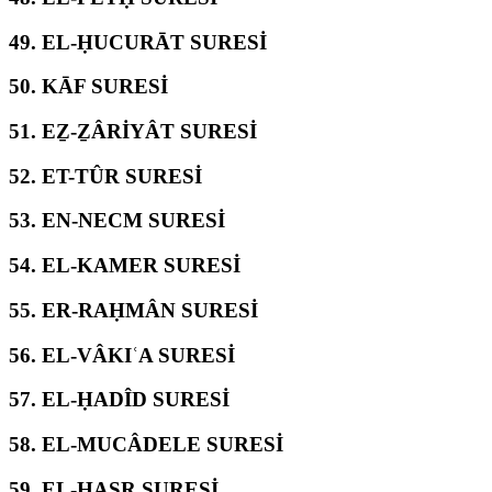
49.
EL-ḤUCURĀT SURESİ
50.
KĀF SURESİ
51.
EẔ-ẔÂRİYÂT SURESİ
52.
ET-TÛR SURESİ
53.
EN-NECM SURESİ
54.
EL-KAMER SURESİ
55.
ER-RAḤMÂN SURESİ
56.
EL-VÂKIʿA SURESİ
57.
EL-ḤADÎD SURESİ
58.
EL-MUCÂDELE SURESİ
59.
EL-ḤAŞR SURESİ