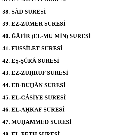
38.
SÂD SURESİ
39.
EZ-ZÜMER SURESİ
40.
ĞÂFİR (EL-MUʾMİN) SURESİ
41.
FUSSİLET SURESİ
42.
EŞ-ŞÛRÂ SURESİ
43.
EZ-ZUḪRUF SURESİ
44.
ED-DUḪĀN SURESİ
45.
EL-CÂS̱İYE SURESİ
46.
EL-AḤKĀF SURESİ
47.
MUḤAMMED SURESİ
48.
EL-FETḤ SURESİ