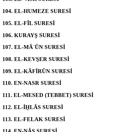
104.
EL-HUMEZE SURESİ
105.
EL-FÎL SURESİ
106.
KURAYŞ SURESİ
107.
EL-MÂʿÛN SURESİ
108.
EL-KEVS̱ER SURESİ
109.
EL-KÂFİRÛN SURESİ
110.
EN-NASR SURESİ
111.
EL-MESED (TEBBET) SURESİ
112.
EL-İḪLÂS SURESİ
113.
EL-FELAK SURESİ
114.
EN-NÂS SURESİ