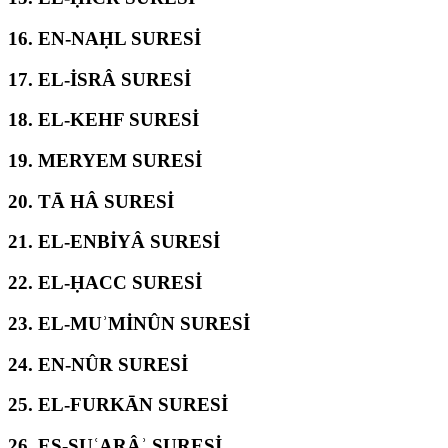
16.
EN-NAḤL SURESİ
17.
EL-İSRÂ SURESİ
18.
EL-KEHF SURESİ
19.
MERYEM SURESİ
20.
TĀ HÂ SURESİ
21.
EL-ENBİYÂ SURESİ
22.
EL-ḤACC SURESİ
23.
EL-MUʾMİNÛN SURESİ
24.
EN-NÛR SURESİ
25.
EL-FURKĀN SURESİ
26.
EŞ-ŞUʿARÂʾ SURESİ