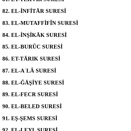
82.
EL-İNFİTĀR SURESİ
83.
EL-MUTAFFİFÎN SURESİ
84.
EL-İNŞİKĀK SURESİ
85.
EL-BURÛC SURESİ
86.
ET-TĀRIK SURESİ
87.
EL-AʿLÂ SURESİ
88.
EL-ĞĀŞİYE SURESİ
89.
EL-FECR SURESİ
90.
EL-BELED SURESİ
91.
EŞ-ŞEMS SURESİ
92.
EL-LEYL SURESİ