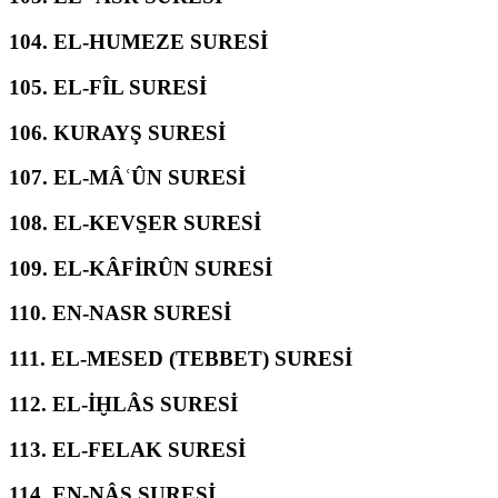
104.
EL-HUMEZE SURESİ
105.
EL-FÎL SURESİ
106.
KURAYŞ SURESİ
107.
EL-MÂʿÛN SURESİ
108.
EL-KEVS̱ER SURESİ
109.
EL-KÂFİRÛN SURESİ
110.
EN-NASR SURESİ
111.
EL-MESED (TEBBET) SURESİ
112.
EL-İḪLÂS SURESİ
113.
EL-FELAK SURESİ
114.
EN-NÂS SURESİ