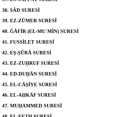
38.
SÂD SURESİ
39.
EZ-ZÜMER SURESİ
40.
ĞÂFİR (EL-MUʾMİN) SURESİ
41.
FUSSİLET SURESİ
42.
EŞ-ŞÛRÂ SURESİ
43.
EZ-ZUḪRUF SURESİ
44.
ED-DUḪĀN SURESİ
45.
EL-CÂS̱İYE SURESİ
46.
EL-AḤKĀF SURESİ
47.
MUḤAMMED SURESİ
48.
EL-FETḤ SURESİ