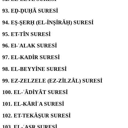
93.
EḌ-ḌUḤÂ SURESİ
94.
EŞ-ŞERḤ (EL-İNŞİRÂḤ) SURESİ
95.
ET-TÎN SURESİ
96.
El-ʿALAK SURESİ
97.
EL-KADİR SURESİ
98.
EL-BEYYİNE SURESİ
99.
EZ-ZELZELE (EZ-ZİLZÂL) SURESİ
100.
EL-ʿÂDİYÂT SURESİ
101.
EL-KĀRİʿA SURESİ
102.
ET-TEKÂS̱UR SURESİ
103.
EL-ʿASR SURESİ