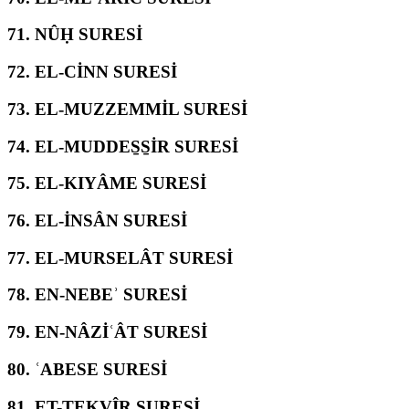
71.
NÛḤ SURESİ
72.
EL-CİNN SURESİ
73.
EL-MUZZEMMİL SURESİ
74.
EL-MUDDES̱S̱İR SURESİ
75.
EL-KIYÂME SURESİ
76.
EL-İNSÂN SURESİ
77.
EL-MURSELÂT SURESİ
78.
EN-NEBEʾ SURESİ
79.
EN-NÂZİʿÂT SURESİ
80.
ʿABESE SURESİ
81.
ET-TEKVÎR SURESİ