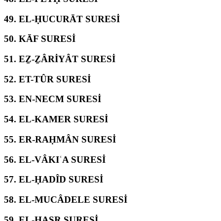
49.
EL-ḤUCURĀT SURESİ
50.
KĀF SURESİ
51.
EẔ-ẔÂRİYÂT SURESİ
52.
ET-TÛR SURESİ
53.
EN-NECM SURESİ
54.
EL-KAMER SURESİ
55.
ER-RAḤMÂN SURESİ
56.
EL-VÂKIʿA SURESİ
57.
EL-ḤADÎD SURESİ
58.
EL-MUCÂDELE SURESİ
59.
EL-ḤAŞR SURESİ