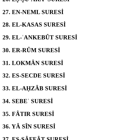
27.
EN-NEML SURESİ
28.
EL-KASAS SURESİ
29.
EL-ʿANKEBÛT SURESİ
30.
ER-RÛM SURESİ
31.
LOKMÂN SURESİ
32.
ES-SECDE SURESİ
33.
EL-AḤZÂB SURESİ
34.
SEBEʾ SURESİ
35.
FÂTIR SURESİ
36.
YÂ SÎN SURESİ
37.
ES-SÂFFÂT SURESİ