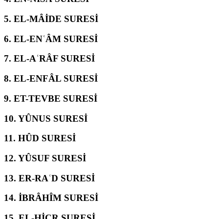
5.
EL-MÂİDE SURESİ
6.
EL-ENʿÂM SURESİ
7.
EL-AʿRÂF SURESİ
8.
EL-ENFÂL SURESİ
9.
ET-TEVBE SURESİ
10.
YÛNUS SURESİ
11.
HÛD SURESİ
12.
YÛSUF SURESİ
13.
ER-RAʿD SURESİ
14.
İBRÂHÎM SURESİ
15.
EL-ḤİCR SURESİ