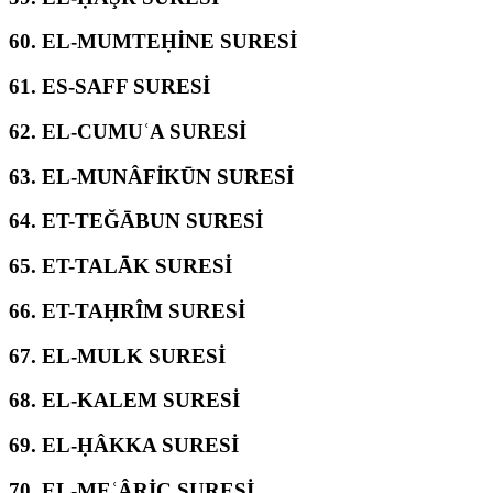
60.
EL-MUMTEḤİNE SURESİ
61.
ES-SAFF SURESİ
62.
EL-CUMUʿA SURESİ
63.
EL-MUNÂFİKŪN SURESİ
64.
ET-TEĞĀBUN SURESİ
65.
ET-TALĀK SURESİ
66.
ET-TAḤRÎM SURESİ
67.
EL-MULK SURESİ
68.
EL-KALEM SURESİ
69.
EL-ḤÂKKA SURESİ
70.
EL-MEʿÂRİC SURESİ