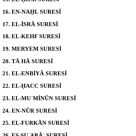
16.
EN-NAḤL SURESİ
17.
EL-İSRÂ SURESİ
18.
EL-KEHF SURESİ
19.
MERYEM SURESİ
20.
TĀ HÂ SURESİ
21.
EL-ENBİYÂ SURESİ
22.
EL-ḤACC SURESİ
23.
EL-MUʾMİNÛN SURESİ
24.
EN-NÛR SURESİ
25.
EL-FURKĀN SURESİ
26.
EŞ-ŞUʿARÂʾ SURESİ