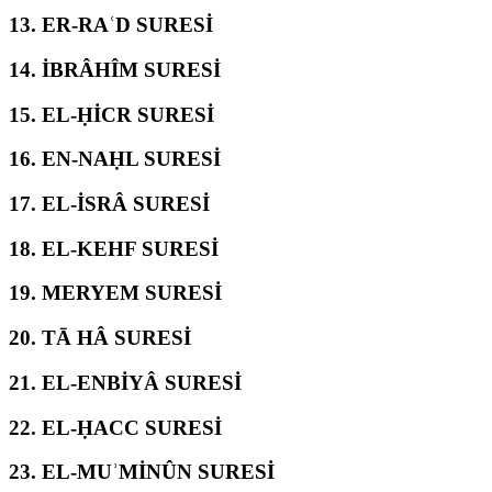
13.
ER-RAʿD SURESİ
14.
İBRÂHÎM SURESİ
15.
EL-ḤİCR SURESİ
16.
EN-NAḤL SURESİ
17.
EL-İSRÂ SURESİ
18.
EL-KEHF SURESİ
19.
MERYEM SURESİ
20.
TĀ HÂ SURESİ
21.
EL-ENBİYÂ SURESİ
22.
EL-ḤACC SURESİ
23.
EL-MUʾMİNÛN SURESİ