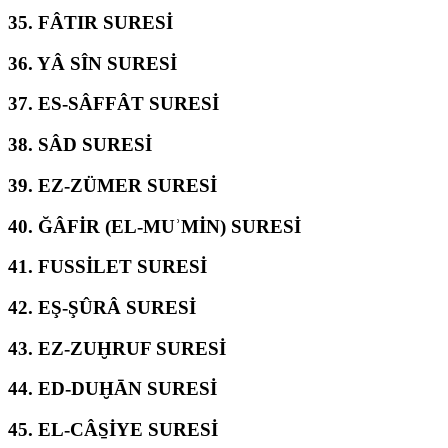
35.
FÂTIR SURESİ
36.
YÂ SÎN SURESİ
37.
ES-SÂFFÂT SURESİ
38.
SÂD SURESİ
39.
EZ-ZÜMER SURESİ
40.
ĞÂFİR (EL-MUʾMİN) SURESİ
41.
FUSSİLET SURESİ
42.
EŞ-ŞÛRÂ SURESİ
43.
EZ-ZUḪRUF SURESİ
44.
ED-DUḪĀN SURESİ
45.
EL-CÂS̱İYE SURESİ