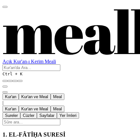
Açık Kur'an-ı Kerim Meali
Ctrl + K
Kur'an
Kur'an ve Meal
Meal
|
Kur'an
Kur'an ve Meal
Meal
Sureler
Cüzler
Sayfalar
Yer İmleri
1.
EL-FÂTİḤA SURESİ