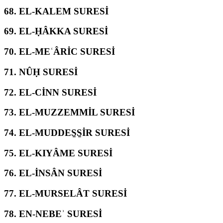
68.
EL-KALEM SURESİ
69.
EL-ḤÂKKA SURESİ
70.
EL-MEʿÂRİC SURESİ
71.
NÛḤ SURESİ
72.
EL-CİNN SURESİ
73.
EL-MUZZEMMİL SURESİ
74.
EL-MUDDES̱S̱İR SURESİ
75.
EL-KIYÂME SURESİ
76.
EL-İNSÂN SURESİ
77.
EL-MURSELÂT SURESİ
78.
EN-NEBEʾ SURESİ