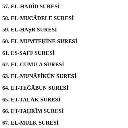
57.
EL-ḤADÎD SURESİ
58.
EL-MUCÂDELE SURESİ
59.
EL-ḤAŞR SURESİ
60.
EL-MUMTEḤİNE SURESİ
61.
ES-SAFF SURESİ
62.
EL-CUMUʿA SURESİ
63.
EL-MUNÂFİKŪN SURESİ
64.
ET-TEĞĀBUN SURESİ
65.
ET-TALĀK SURESİ
66.
ET-TAḤRÎM SURESİ
67.
EL-MULK SURESİ