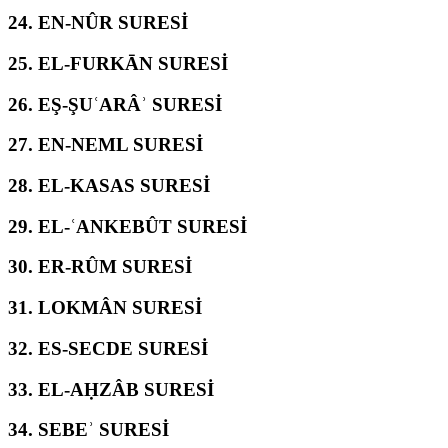
24.
EN-NÛR SURESİ
25.
EL-FURKĀN SURESİ
26.
EŞ-ŞUʿARÂʾ SURESİ
27.
EN-NEML SURESİ
28.
EL-KASAS SURESİ
29.
EL-ʿANKEBÛT SURESİ
30.
ER-RÛM SURESİ
31.
LOKMÂN SURESİ
32.
ES-SECDE SURESİ
33.
EL-AḤZÂB SURESİ
34.
SEBEʾ SURESİ