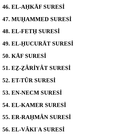
46.
EL-AḤKĀF SURESİ
47.
MUḤAMMED SURESİ
48.
EL-FETḤ SURESİ
49.
EL-ḤUCURĀT SURESİ
50.
KĀF SURESİ
51.
EẔ-ẔÂRİYÂT SURESİ
52.
ET-TÛR SURESİ
53.
EN-NECM SURESİ
54.
EL-KAMER SURESİ
55.
ER-RAḤMÂN SURESİ
56.
EL-VÂKIʿA SURESİ