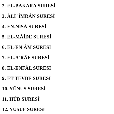
2.
EL-BAKARA SURESİ
3.
ÂLİ ʿİMRÂN SURESİ
4.
EN-NİSÂ SURESİ
5.
EL-MÂİDE SURESİ
6.
EL-ENʿÂM SURESİ
7.
EL-AʿRÂF SURESİ
8.
EL-ENFÂL SURESİ
9.
ET-TEVBE SURESİ
10.
YÛNUS SURESİ
11.
HÛD SURESİ
12.
YÛSUF SURESİ