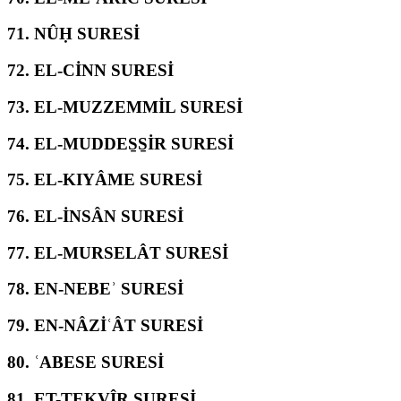
71.
NÛḤ SURESİ
72.
EL-CİNN SURESİ
73.
EL-MUZZEMMİL SURESİ
74.
EL-MUDDES̱S̱İR SURESİ
75.
EL-KIYÂME SURESİ
76.
EL-İNSÂN SURESİ
77.
EL-MURSELÂT SURESİ
78.
EN-NEBEʾ SURESİ
79.
EN-NÂZİʿÂT SURESİ
80.
ʿABESE SURESİ
81.
ET-TEKVÎR SURESİ