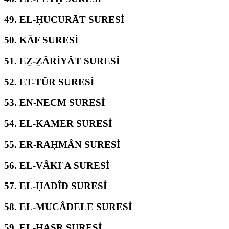
49.
EL-ḤUCURĀT SURESİ
50.
KĀF SURESİ
51.
EẔ-ẔÂRİYÂT SURESİ
52.
ET-TÛR SURESİ
53.
EN-NECM SURESİ
54.
EL-KAMER SURESİ
55.
ER-RAḤMÂN SURESİ
56.
EL-VÂKIʿA SURESİ
57.
EL-ḤADÎD SURESİ
58.
EL-MUCÂDELE SURESİ
59.
EL-ḤAŞR SURESİ