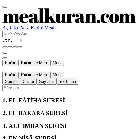
Açık Kur'an-ı Kerim Meali
Ctrl + K
Kur'an
Kur'an ve Meal
Meal
|
Kur'an
Kur'an ve Meal
Meal
Sureler
Cüzler
Sayfalar
Yer İmleri
1.
EL-FÂTİḤA SURESİ
2.
EL-BAKARA SURESİ
3.
ÂLİ ʿİMRÂN SURESİ
4.
EN-NİSÂ SURESİ