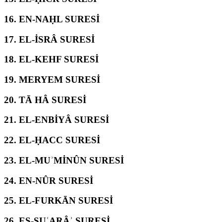
16.
EN-NAḤL SURESİ
17.
EL-İSRÂ SURESİ
18.
EL-KEHF SURESİ
19.
MERYEM SURESİ
20.
TĀ HÂ SURESİ
21.
EL-ENBİYÂ SURESİ
22.
EL-ḤACC SURESİ
23.
EL-MUʾMİNÛN SURESİ
24.
EN-NÛR SURESİ
25.
EL-FURKĀN SURESİ
26.
EŞ-ŞUʿARÂʾ SURESİ