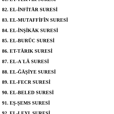
82.
EL-İNFİTĀR SURESİ
83.
EL-MUTAFFİFÎN SURESİ
84.
EL-İNŞİKĀK SURESİ
85.
EL-BURÛC SURESİ
86.
ET-TĀRIK SURESİ
87.
EL-AʿLÂ SURESİ
88.
EL-ĞĀŞİYE SURESİ
89.
EL-FECR SURESİ
90.
EL-BELED SURESİ
91.
EŞ-ŞEMS SURESİ
92.
EL-LEYL SURESİ