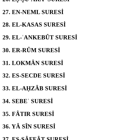
27.
EN-NEML SURESİ
28.
EL-KASAS SURESİ
29.
EL-ʿANKEBÛT SURESİ
30.
ER-RÛM SURESİ
31.
LOKMÂN SURESİ
32.
ES-SECDE SURESİ
33.
EL-AḤZÂB SURESİ
34.
SEBEʾ SURESİ
35.
FÂTIR SURESİ
36.
YÂ SÎN SURESİ
37.
ES-SÂFFÂT SURESİ