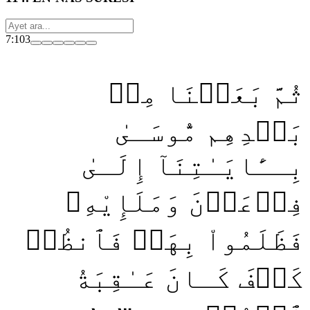
7:103
ثُمَّ بَعَثۡنَا مِنۢ
بَعۡدِهِم مُّوسَـىٰ
بِــَٔايَـٰتِنَآ إِلَـىٰ
فِرۡعَوۡنَ وَمَلَإِيْهِۦ
فَظَلَمُواْ بِهَاۖ فَٱنظُرۡ
كَيۡفَ كَـانَ عَـٰقِبَةُ