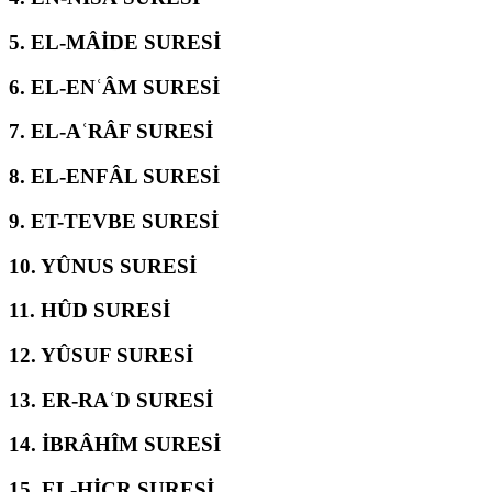
5.
EL-MÂİDE SURESİ
6.
EL-ENʿÂM SURESİ
7.
EL-AʿRÂF SURESİ
8.
EL-ENFÂL SURESİ
9.
ET-TEVBE SURESİ
10.
YÛNUS SURESİ
11.
HÛD SURESİ
12.
YÛSUF SURESİ
13.
ER-RAʿD SURESİ
14.
İBRÂHÎM SURESİ
15.
EL-ḤİCR SURESİ