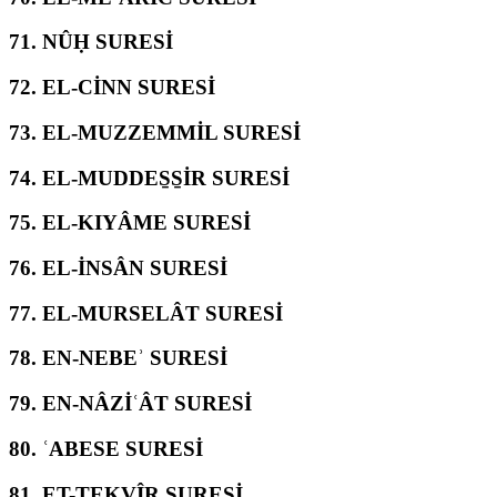
71.
NÛḤ SURESİ
72.
EL-CİNN SURESİ
73.
EL-MUZZEMMİL SURESİ
74.
EL-MUDDES̱S̱İR SURESİ
75.
EL-KIYÂME SURESİ
76.
EL-İNSÂN SURESİ
77.
EL-MURSELÂT SURESİ
78.
EN-NEBEʾ SURESİ
79.
EN-NÂZİʿÂT SURESİ
80.
ʿABESE SURESİ
81.
ET-TEKVÎR SURESİ