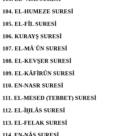
104.
EL-HUMEZE SURESİ
105.
EL-FÎL SURESİ
106.
KURAYŞ SURESİ
107.
EL-MÂʿÛN SURESİ
108.
EL-KEVS̱ER SURESİ
109.
EL-KÂFİRÛN SURESİ
110.
EN-NASR SURESİ
111.
EL-MESED (TEBBET) SURESİ
112.
EL-İḪLÂS SURESİ
113.
EL-FELAK SURESİ
114.
EN-NÂS SURESİ