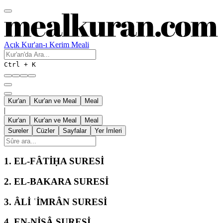
Açık Kur'an-ı Kerim Meali
Ctrl + K
Kur'an
Kur'an ve Meal
Meal
|
Kur'an
Kur'an ve Meal
Meal
Sureler
Cüzler
Sayfalar
Yer İmleri
1.
EL-FÂTİḤA SURESİ
2.
EL-BAKARA SURESİ
3.
ÂLİ ʿİMRÂN SURESİ
4.
EN-NİSÂ SURESİ