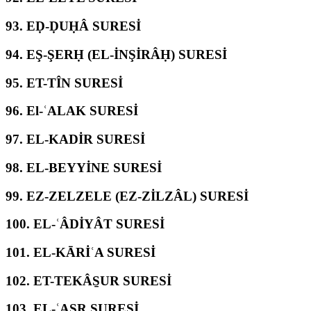
93.
EḌ-ḌUḤÂ SURESİ
94.
EŞ-ŞERḤ (EL-İNŞİRÂḤ) SURESİ
95.
ET-TÎN SURESİ
96.
El-ʿALAK SURESİ
97.
EL-KADİR SURESİ
98.
EL-BEYYİNE SURESİ
99.
EZ-ZELZELE (EZ-ZİLZÂL) SURESİ
100.
EL-ʿÂDİYÂT SURESİ
101.
EL-KĀRİʿA SURESİ
102.
ET-TEKÂS̱UR SURESİ
103.
EL-ʿASR SURESİ