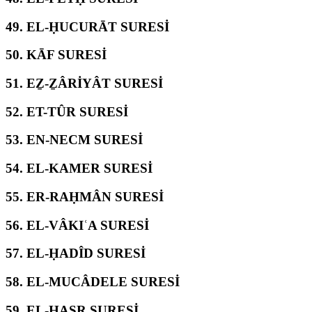
49.
EL-ḤUCURĀT SURESİ
50.
KĀF SURESİ
51.
EẔ-ẔÂRİYÂT SURESİ
52.
ET-TÛR SURESİ
53.
EN-NECM SURESİ
54.
EL-KAMER SURESİ
55.
ER-RAḤMÂN SURESİ
56.
EL-VÂKIʿA SURESİ
57.
EL-ḤADÎD SURESİ
58.
EL-MUCÂDELE SURESİ
59.
EL-ḤAŞR SURESİ