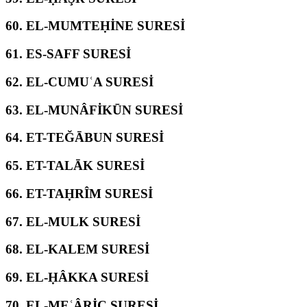
60.
EL-MUMTEḤİNE SURESİ
61.
ES-SAFF SURESİ
62.
EL-CUMUʿA SURESİ
63.
EL-MUNÂFİKŪN SURESİ
64.
ET-TEĞĀBUN SURESİ
65.
ET-TALĀK SURESİ
66.
ET-TAḤRÎM SURESİ
67.
EL-MULK SURESİ
68.
EL-KALEM SURESİ
69.
EL-ḤÂKKA SURESİ
70.
EL-MEʿÂRİC SURESİ