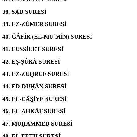
38.
SÂD SURESİ
39.
EZ-ZÜMER SURESİ
40.
ĞÂFİR (EL-MUʾMİN) SURESİ
41.
FUSSİLET SURESİ
42.
EŞ-ŞÛRÂ SURESİ
43.
EZ-ZUḪRUF SURESİ
44.
ED-DUḪĀN SURESİ
45.
EL-CÂS̱İYE SURESİ
46.
EL-AḤKĀF SURESİ
47.
MUḤAMMED SURESİ
48.
EL-FETḤ SURESİ